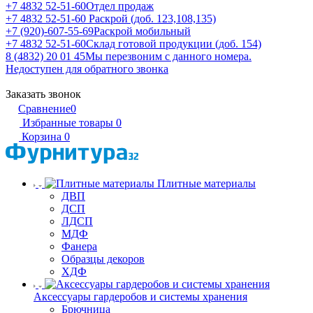
+7 4832 52-51-60
Отдел продаж
+7 4832 52-51-60
Раскрой (доб. 123,108,135)
+7 (920)-607-55-69
Раскрой мобильный
+7 4832 52-51-60
Склад готовой продукции (доб. 154)
8 (4832) 20 01 45
Мы перезвоним с данного номера.
Недоступен для обратного звонка
Заказать звонок
Сравнение
0
Избранные товары
0
Корзина
0
Плитные материалы
ДВП
ДСП
ЛДСП
МДФ
Фанера
Образцы декоров
ХДФ
Аксессуары гардеробов и системы хранения
Брючница