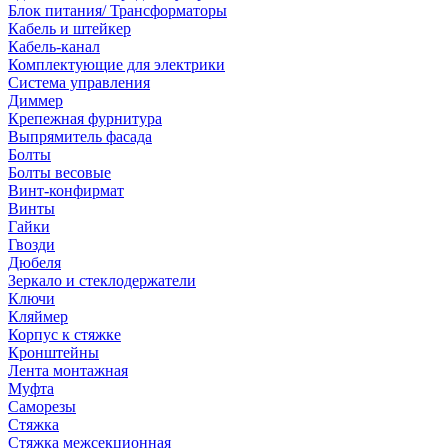
Блок питания/ Трансформаторы
Кабель и штейкер
Кабель-канал
Комплектующие для электрики
Система управления
Диммер
Крепежная фурнитура
Выпрямитель фасада
Болты
Болты весовые
Винт-конфирмат
Винты
Гайки
Гвозди
Дюбеля
Зеркало и стеклодержатели
Ключи
Кляймер
Корпус к стяжке
Кронштейны
Лента монтажная
Муфта
Саморезы
Стяжка
Стяжка межсекционная