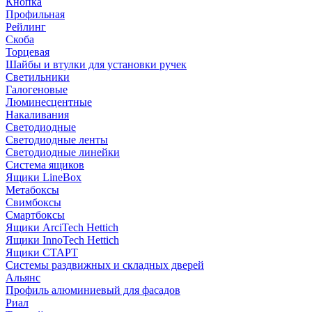
Кнопка
Профильная
Рейлинг
Скоба
Торцевая
Шайбы и втулки для установки ручек
Светильники
Галогеновые
Люминесцентные
Накаливания
Светодиодные
Светодиодные ленты
Светодиодные линейки
Система ящиков
Ящики LineBox
Метабоксы
Свимбоксы
Смартбоксы
Ящики ArciTech Hettich
Ящики InnoTech Hettich
Ящики СТАРТ
Системы раздвижных и складных дверей
Альянс
Профиль алюминиевый для фасадов
Риал