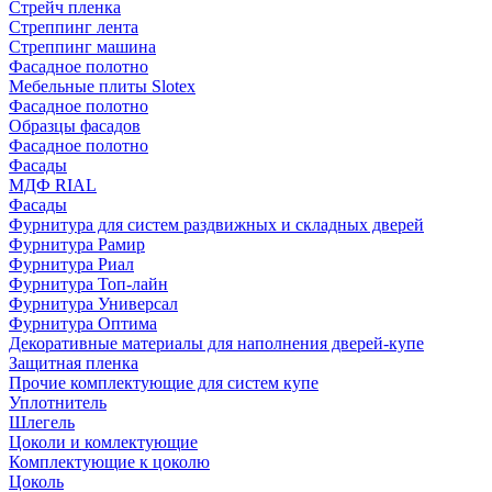
Стрейч пленка
Стреппинг лента
Стреппинг машина
Фасадное полотно
Мебельные плиты Slotex
Фасадное полотно
Образцы фасадов
Фасадное полотно
Фасады
МДФ RIAL
Фасады
Фурнитура для систем раздвижных и складных дверей
Фурнитура Рамир
Фурнитура Риал
Фурнитура Топ-лайн
Фурнитура Универсал
Фурнитура Оптима
Декоративные материалы для наполнения дверей-купе
Защитная пленка
Прочие комплектующие для систем купе
Уплотнитель
Шлегель
Цоколи и комлектующие
Комплектующие к цоколю
Цоколь