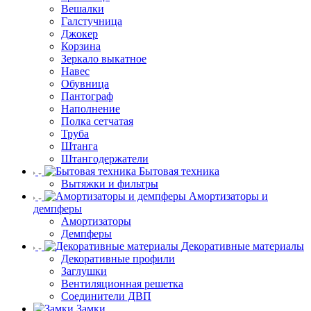
Вешалки
Галстучница
Джокер
Корзина
Зеркало выкатное
Навес
Обувница
Пантограф
Наполнение
Полка сетчатая
Труба
Штанга
Штангодержатели
Бытовая техника
Вытяжки и фильтры
Амортизаторы и
демпферы
Амортизаторы
Демпферы
Декоративные материалы
Декоративные профили
Заглушки
Вентиляционная решетка
Соединители ДВП
Замки