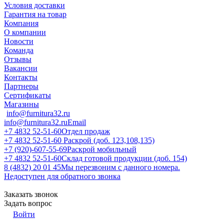
Условия доставки
Гарантия на товар
Компания
О компании
Новости
Команда
Отзывы
Вакансии
Контакты
Партнеры
Сертификаты
Магазины
info@furnitura32.ru
info@furnitura32.ru
Email
+7 4832 52-51-60
Отдел продаж
+7 4832 52-51-60
Раскрой (доб. 123,108,135)
+7 (920)-607-55-69
Раскрой мобильный
+7 4832 52-51-60
Склад готовой продукции (доб. 154)
8 (4832) 20 01 45
Мы перезвоним с данного номера.
Недоступен для обратного звонка
Заказать звонок
Задать вопрос
Войти