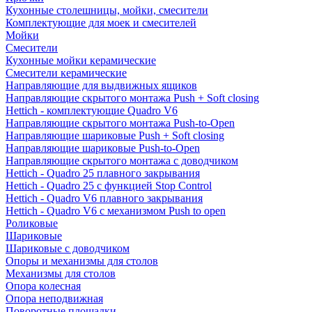
Кухонные столешницы, мойки, смесители
Комплектующие для моек и смесителей
Мойки
Смесители
Кухонные мойки керамические
Смесители керамические
Направляющие для выдвижных ящиков
Направляющие скрытого монтажа Push + Soft closing
Hettich - комплектующие Quadro V6
Направляющие скрытого монтажа Push-to-Open
Направляющие шариковые Push + Soft closing
Направляющие шариковые Push-to-Open
Направляющие скрытого монтажа с доводчиком
Hettich - Quadro 25 плавного закрывания
Hettich - Quadro 25 с функцией Stop Control
Hettich - Quadro V6 плавного закрывания
Hettich - Quadro V6 с механизмом Push to open
Роликовые
Шариковые
Шариковые с доводчиком
Опоры и механизмы для столов
Механизмы для столов
Опора колесная
Опора неподвижная
Поворотные площадки