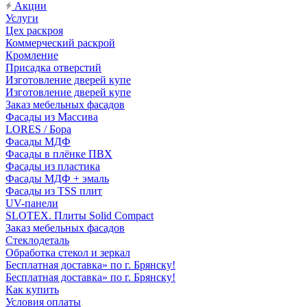
Акции
Услуги
Цех раскроя
Коммерческий раскрой
Кромление
Присадка отверстий
Изготовление дверей купе
Изготовление дверей купе
Заказ мебельных фасадов
Фасады из Массива
LORES / Бора
Фасады МДФ
Фасады в плёнке ПВХ
Фасады из пластика
Фасады МДФ + эмаль
Фасады из TSS плит
UV-панели
SLOTEX. Плиты Solid Compact
Заказ мебельных фасадов
Стеклодеталь
Обработка стекол и зеркал
Бесплатная доставка» по г. Брянску!
Бесплатная доставка» по г. Брянску!
Как купить
Условия оплаты