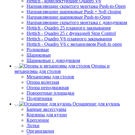
Hettich - комплектующие Quadro V6
Направляющие скрытого монтажа Push-to-Open
Направляющие шариковые Push + Soft closing
Направляющие шариковые Push-to-Open
Направляющие скрытого монтажа с доводчиком
Hettich - Quadro 25 плавного закрывания
Hettich - Quadro 25 с функцией Stop Control
Hettich - Quadro V6 плавного закрывания
Hettich - Quadro V6 с механизмом Push to open
Роликовые
Шариковые
Шариковые с доводчиком
Опоры и
механизмы для столов
Механизмы для столов
Опора колесная
Опора неподвижная
Поворотные площадки
Подпятники
Оснащение для кухонь
Барные аксессуары
Корзины для кухни
Крепление
Лотки
Организации