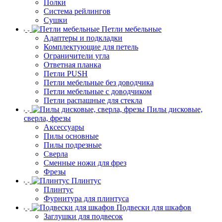
Полки
Система рейлингов
Сушки
Петли мебельные
Адаптеры и подкладки
Комплектующие для петель
Ограничители угла
Ответная планка
Петли PUSH
Петли мебельные без доводчика
Петли мебельные с доводчиком
Петли распашные для стекла
Пилы дисковые,
сверла, фрезы
Аксессуары
Пилы основные
Пилы подрезные
Сверла
Сменные ножи для фрез
Фрезы
Плинтус
Плинтус
Фурнитура для плинтуса
Подвески для шкафов
Заглушки для подвесок