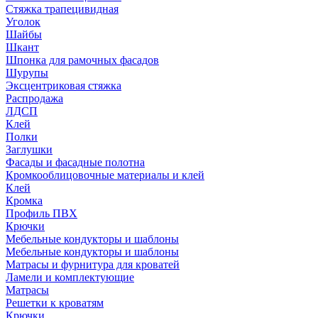
Стяжка трапецивидная
Уголок
Шайбы
Шкант
Шпонка для рамочных фасадов
Шурупы
Эксцентриковая стяжка
Распродажа
ЛДСП
Клей
Полки
Заглушки
Фасады и фасадные полотна
Кромкооблицовочные материалы и клей
Клей
Кромка
Профиль ПВХ
Крючки
Мебельные кондукторы и шаблоны
Мебельные кондукторы и шаблоны
Матрасы и фурнитура для кроватей
Ламели и комплектующие
Матрасы
Решетки к кроватям
Крючки