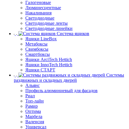
Галогеновые
Люминесцентные
Накаливания
Светодиодные
Светодиодные ленты
Светодиодные линейки
Система ящиков
Ящики LineBox
Метабоксы
Свимбоксы
Смартбоксы
Ящики ArciTech Hettich
Ящики InnoTech Hettich
Ящики СТАРТ
Системы
раздвижных и складных дверей
Альянс
Профиль алюминиевый для фасадов
Риал
Топ-лайн
Рамир
Оптима
Марбела
Валенсия
Универсал