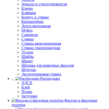
Зеркало и стеклодержатели
Ключи
Кляймер
Корпус к стяжке
Кронштейны
Лента монтажная
Муфта
Саморезы
Стяжка
Стяжка межсекционная
Стяжка трапецивидная
Уголок
Шайбы
Шкант
Шпонка для рамочных фасадов
Шурупы
Эксцентриковая стяжка
Распродажа
ЛДСП
Клей
Полки
Заглушки
Фасады и фасадные
полотна