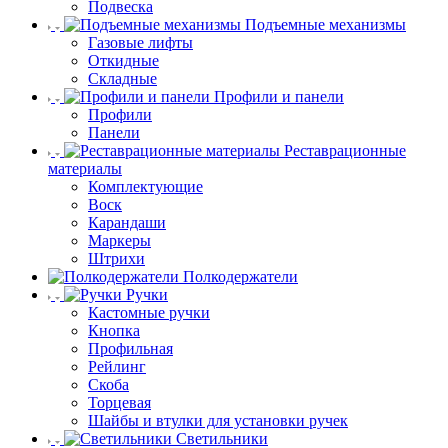
Подвеска
Подъемные механизмы
Газовые лифты
Откидные
Складные
Профили и панели
Профили
Панели
Реставрационные
материалы
Комплектующие
Воск
Карандаши
Маркеры
Штрихи
Полкодержатели
Ручки
Кастомные ручки
Кнопка
Профильная
Рейлинг
Скоба
Торцевая
Шайбы и втулки для установки ручек
Светильники