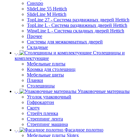
Синхро
SlideLine 55 Hettich
SlideLine M Hettich
TopLine 27 - Система раздвижных дверей Hettich
TopLine L - Система раздвижных дверей Hettich
WingLine L - Система складных дверей Hettich
Прочее
Системы для межкомнатных дверей
Складные
Столешницы и
комплектующие
Мебельные плиты
Кромка для столешниц
Мебельные щиты
Планки
Столешницы
Упаковочные материалы
Уголок упаковочный
Гофрокартон
Скотч
Стрейч пленка
Стреппинг лента
Стреппинг машина
Фасадное полотно
Мебельные плиты Slotex