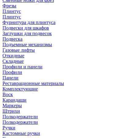
Сменные ножи для фрез
Фрезы
Плинтус
Плинтус
Фурнитура для плинтуса
Подвески для шкафов
Заглушки для подвесок
Подвеска
Подъемные механизмы
Газовые лифты
Откидные
Складные
Профили и панели
Профили
Панели
Реставрационные материалы
Комплектующие
Воск
Карандаши
Маркеры
Штрихи
Полкодержатели
Полкодержатели
Ручки
Кастомные ручки