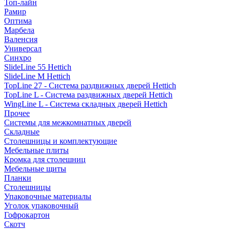
Топ-лайн
Рамир
Оптима
Марбела
Валенсия
Универсал
Синхро
SlideLine 55 Hettich
SlideLine M Hettich
TopLine 27 - Система раздвижных дверей Hettich
TopLine L - Система раздвижных дверей Hettich
WingLine L - Система складных дверей Hettich
Прочее
Системы для межкомнатных дверей
Складные
Столешницы и комплектующие
Мебельные плиты
Кромка для столешниц
Мебельные щиты
Планки
Столешницы
Упаковочные материалы
Уголок упаковочный
Гофрокартон
Скотч