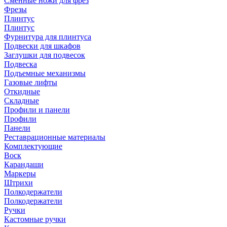
Сменные ножи для фрез
Фрезы
Плинтус
Плинтус
Фурнитура для плинтуса
Подвески для шкафов
Заглушки для подвесок
Подвеска
Подъемные механизмы
Газовые лифты
Откидные
Складные
Профили и панели
Профили
Панели
Реставрационные материалы
Комплектующие
Воск
Карандаши
Маркеры
Штрихи
Полкодержатели
Полкодержатели
Ручки
Кастомные ручки