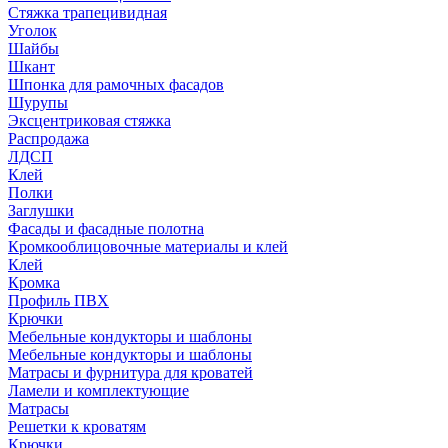
Стяжка трапецивидная
Уголок
Шайбы
Шкант
Шпонка для рамочных фасадов
Шурупы
Эксцентриковая стяжка
Распродажа
ЛДСП
Клей
Полки
Заглушки
Фасады и фасадные полотна
Кромкооблицовочные материалы и клей
Клей
Кромка
Профиль ПВХ
Крючки
Мебельные кондукторы и шаблоны
Мебельные кондукторы и шаблоны
Матрасы и фурнитура для кроватей
Ламели и комплектующие
Матрасы
Решетки к кроватям
Крючки