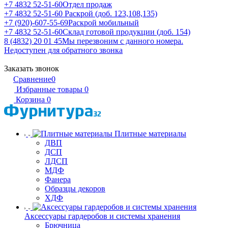
+7 4832 52-51-60
Отдел продаж
+7 4832 52-51-60
Раскрой (доб. 123,108,135)
+7 (920)-607-55-69
Раскрой мобильный
+7 4832 52-51-60
Склад готовой продукции (доб. 154)
8 (4832) 20 01 45
Мы перезвоним с данного номера.
Недоступен для обратного звонка
Заказать звонок
Сравнение
0
Избранные товары
0
Корзина
0
Плитные материалы
ДВП
ДСП
ЛДСП
МДФ
Фанера
Образцы декоров
ХДФ
Аксессуары гардеробов и системы хранения
Брючница