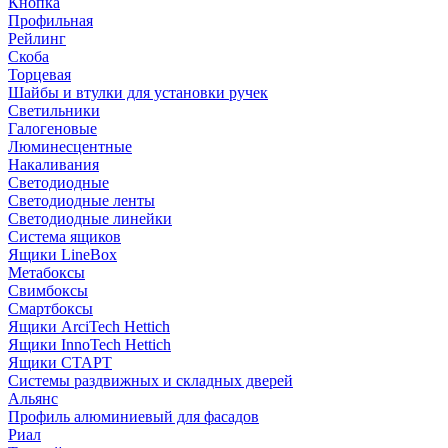
Кнопка
Профильная
Рейлинг
Скоба
Торцевая
Шайбы и втулки для установки ручек
Светильники
Галогеновые
Люминесцентные
Накаливания
Светодиодные
Светодиодные ленты
Светодиодные линейки
Система ящиков
Ящики LineBox
Метабоксы
Свимбоксы
Смартбоксы
Ящики ArciTech Hettich
Ящики InnoTech Hettich
Ящики СТАРТ
Системы раздвижных и складных дверей
Альянс
Профиль алюминиевый для фасадов
Риал