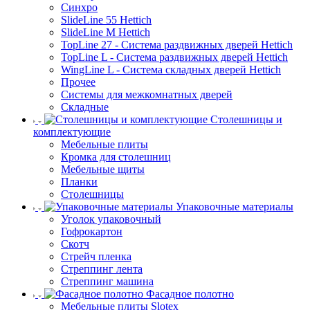
Синхро
SlideLine 55 Hettich
SlideLine M Hettich
TopLine 27 - Система раздвижных дверей Hettich
TopLine L - Система раздвижных дверей Hettich
WingLine L - Система складных дверей Hettich
Прочее
Системы для межкомнатных дверей
Складные
Столешницы и
комплектующие
Мебельные плиты
Кромка для столешниц
Мебельные щиты
Планки
Столешницы
Упаковочные материалы
Уголок упаковочный
Гофрокартон
Скотч
Стрейч пленка
Стреппинг лента
Стреппинг машина
Фасадное полотно
Мебельные плиты Slotex