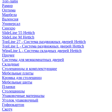
Топ-лайн
Рамир
Оптима
Марбела
Валенсия
Универсал
Синхро
SlideLine 55 Hettich
SlideLine M Hettich
TopLine 27 - Система раздвижных дверей Hettich
TopLine L - Система раздвижных дверей Hettich
WingLine L - Система складных дверей Hettich
Прочее
Системы для межкомнатных дверей
Складные
Столешницы и комплектующие
Мебельные плиты
Кромка для столешниц
Мебельные щиты
Планки
Столешницы
Упаковочные материалы
Уголок упаковочный
Гофрокартон
Скотч