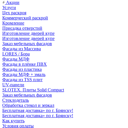
Акции
Услуги
Цех раскроя
Коммерческий раскрой
Кромление
Присадка отверстий
Изготовление дверей купе
Изготовление дверей купе
Заказ мебельных фасадов
Фасады из Массива
LORES / Бора
Фасады МДФ
Фасады в плёнке ПВХ
Фасады из пластика
Фасады МДФ + эмаль
Фасады из TSS плит
UV-панели
SLOTEX. Плиты Solid Compact
Заказ мебельных фасадов
Стеклодеталь
Обработка стекол и зеркал
Бесплатная доставка» по г. Брянску!
Бесплатная доставка» по г. Брянску!
Как купить
Условия оплаты