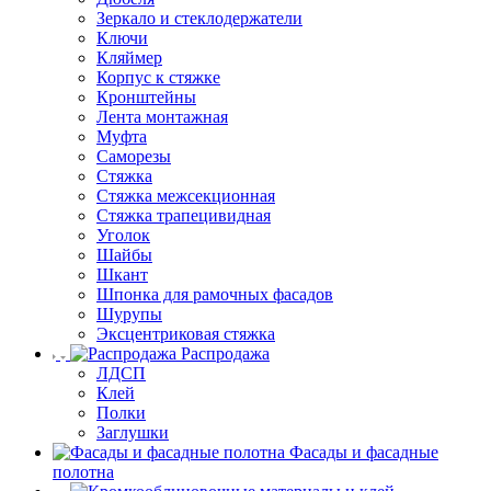
Зеркало и стеклодержатели
Ключи
Кляймер
Корпус к стяжке
Кронштейны
Лента монтажная
Муфта
Саморезы
Стяжка
Стяжка межсекционная
Стяжка трапецивидная
Уголок
Шайбы
Шкант
Шпонка для рамочных фасадов
Шурупы
Эксцентриковая стяжка
Распродажа
ЛДСП
Клей
Полки
Заглушки
Фасады и фасадные
полотна