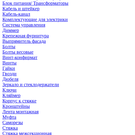
Блок питания/ Трансформаторы
Кабель и штейкер
Кабель-канал
Комплектующие для электрики
Система управления
Диммер
Крепежная фурнитура
Выпрямитель фасада
Болты
Болты весовые
Винт-конфирмат
Винты
Гайки
Гвозди
Дюбеля
Зеркало и стеклодержатели
Ключи
Кляймер
Корпус к стяжке
Кронштейны
Лента монтажная
Муфта
Саморезы
Стяжка
Стяжка межсекционная