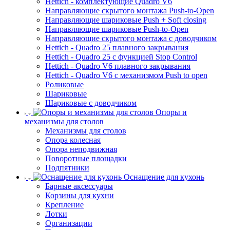
Hettich - комплектующие Quadro V6
Направляющие скрытого монтажа Push-to-Open
Направляющие шариковые Push + Soft closing
Направляющие шариковые Push-to-Open
Направляющие скрытого монтажа с доводчиком
Hettich - Quadro 25 плавного закрывания
Hettich - Quadro 25 с функцией Stop Control
Hettich - Quadro V6 плавного закрывания
Hettich - Quadro V6 с механизмом Push to open
Роликовые
Шариковые
Шариковые с доводчиком
Опоры и
механизмы для столов
Механизмы для столов
Опора колесная
Опора неподвижная
Поворотные площадки
Подпятники
Оснащение для кухонь
Барные аксессуары
Корзины для кухни
Крепление
Лотки
Организации