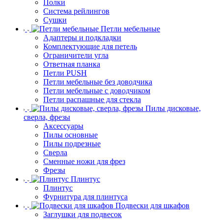
Полки
Система рейлингов
Сушки
Петли мебельные
Адаптеры и подкладки
Комплектующие для петель
Ограничители угла
Ответная планка
Петли PUSH
Петли мебельные без доводчика
Петли мебельные с доводчиком
Петли распашные для стекла
Пилы дисковые,
сверла, фрезы
Аксессуары
Пилы основные
Пилы подрезные
Сверла
Сменные ножи для фрез
Фрезы
Плинтус
Плинтус
Фурнитура для плинтуса
Подвески для шкафов
Заглушки для подвесок