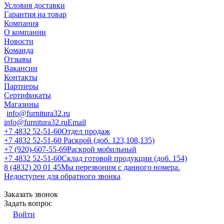
Условия доставки
Гарантия на товар
Компания
О компании
Новости
Команда
Отзывы
Вакансии
Контакты
Партнеры
Сертификаты
Магазины
info@furnitura32.ru
info@furnitura32.ru
Email
+7 4832 52-51-60
Отдел продаж
+7 4832 52-51-60
Раскрой (доб. 123,108,135)
+7 (920)-607-55-69
Раскрой мобильный
+7 4832 52-51-60
Склад готовой продукции (доб. 154)
8 (4832) 20 01 45
Мы перезвоним с данного номера.
Недоступен для обратного звонка
Заказать звонок
Задать вопрос
Войти