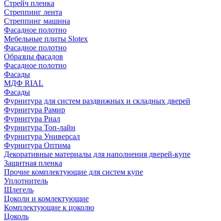
Стрейч пленка
Стреппинг лента
Стреппинг машина
Фасадное полотно
Мебельные плиты Slotex
Фасадное полотно
Образцы фасадов
Фасадное полотно
Фасады
МДФ RIAL
Фасады
Фурнитура для систем раздвижных и складных дверей
Фурнитура Рамир
Фурнитура Риал
Фурнитура Топ-лайн
Фурнитура Универсал
Фурнитура Оптима
Декоративные материалы для наполнения дверей-купе
Защитная пленка
Прочие комплектующие для систем купе
Уплотнитель
Шлегель
Цоколи и комлектующие
Комплектующие к цоколю
Цоколь