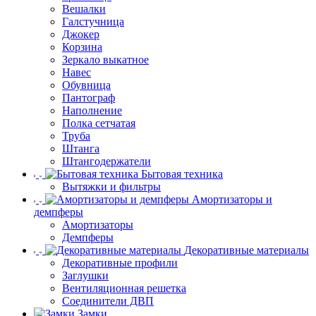
Вешалки
Галстучница
Джокер
Корзина
Зеркало выкатное
Навес
Обувница
Пантограф
Наполнение
Полка сетчатая
Труба
Штанга
Штангодержатели
Бытовая техника
Вытяжки и фильтры
Амортизаторы и
демпферы
Амортизаторы
Демпферы
Декоративные материалы
Декоративные профили
Заглушки
Вентиляционная решетка
Соединители ДВП
Замки