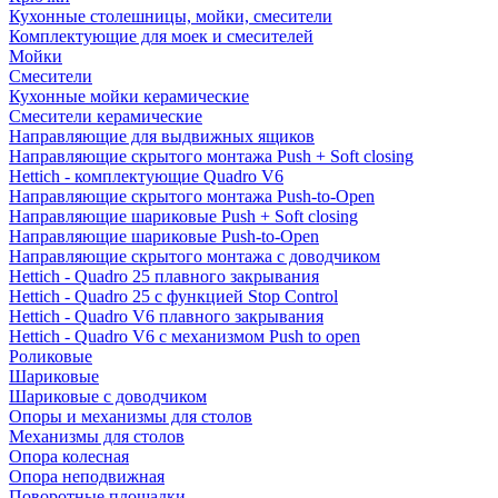
Кухонные столешницы, мойки, смесители
Комплектующие для моек и смесителей
Мойки
Смесители
Кухонные мойки керамические
Смесители керамические
Направляющие для выдвижных ящиков
Направляющие скрытого монтажа Push + Soft closing
Hettich - комплектующие Quadro V6
Направляющие скрытого монтажа Push-to-Open
Направляющие шариковые Push + Soft closing
Направляющие шариковые Push-to-Open
Направляющие скрытого монтажа с доводчиком
Hettich - Quadro 25 плавного закрывания
Hettich - Quadro 25 с функцией Stop Control
Hettich - Quadro V6 плавного закрывания
Hettich - Quadro V6 с механизмом Push to open
Роликовые
Шариковые
Шариковые с доводчиком
Опоры и механизмы для столов
Механизмы для столов
Опора колесная
Опора неподвижная
Поворотные площадки