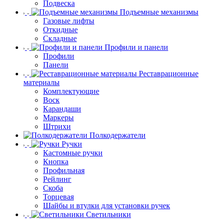
Подвеска
Подъемные механизмы
Газовые лифты
Откидные
Складные
Профили и панели
Профили
Панели
Реставрационные
материалы
Комплектующие
Воск
Карандаши
Маркеры
Штрихи
Полкодержатели
Ручки
Кастомные ручки
Кнопка
Профильная
Рейлинг
Скоба
Торцевая
Шайбы и втулки для установки ручек
Светильники