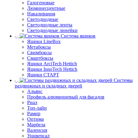
Галогеновые
Люминесцентные
Накаливания
Светодиодные
Светодиодные ленты
Светодиодные линейки
Система ящиков
Ящики LineBox
Метабоксы
Свимбоксы
Смартбоксы
Ящики ArciTech Hettich
Ящики InnoTech Hettich
Ящики СТАРТ
Системы
раздвижных и складных дверей
Альянс
Профиль алюминиевый для фасадов
Риал
Топ-лайн
Рамир
Оптима
Марбела
Валенсия
Универсал