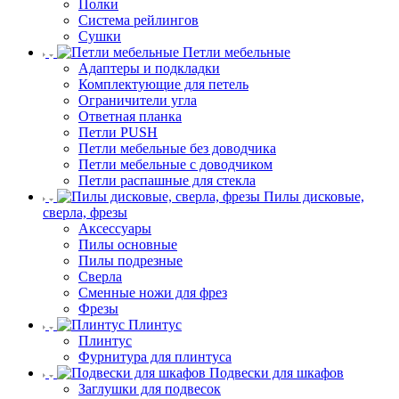
Полки
Система рейлингов
Сушки
Петли мебельные
Адаптеры и подкладки
Комплектующие для петель
Ограничители угла
Ответная планка
Петли PUSH
Петли мебельные без доводчика
Петли мебельные с доводчиком
Петли распашные для стекла
Пилы дисковые,
сверла, фрезы
Аксессуары
Пилы основные
Пилы подрезные
Сверла
Сменные ножи для фрез
Фрезы
Плинтус
Плинтус
Фурнитура для плинтуса
Подвески для шкафов
Заглушки для подвесок