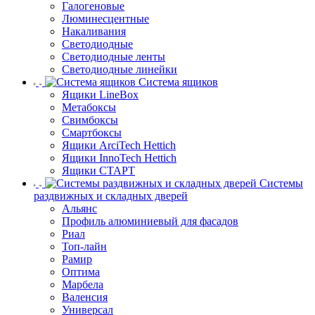
Галогеновые
Люминесцентные
Накаливания
Светодиодные
Светодиодные ленты
Светодиодные линейки
Система ящиков
Ящики LineBox
Метабоксы
Свимбоксы
Смартбоксы
Ящики ArciTech Hettich
Ящики InnoTech Hettich
Ящики СТАРТ
Системы
раздвижных и складных дверей
Альянс
Профиль алюминиевый для фасадов
Риал
Топ-лайн
Рамир
Оптима
Марбела
Валенсия
Универсал