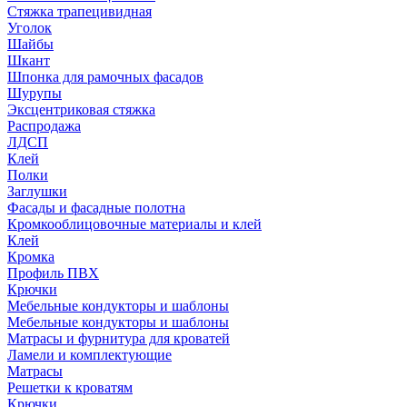
Стяжка трапецивидная
Уголок
Шайбы
Шкант
Шпонка для рамочных фасадов
Шурупы
Эксцентриковая стяжка
Распродажа
ЛДСП
Клей
Полки
Заглушки
Фасады и фасадные полотна
Кромкооблицовочные материалы и клей
Клей
Кромка
Профиль ПВХ
Крючки
Мебельные кондукторы и шаблоны
Мебельные кондукторы и шаблоны
Матрасы и фурнитура для кроватей
Ламели и комплектующие
Матрасы
Решетки к кроватям
Крючки