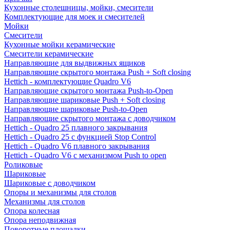
Кухонные столешницы, мойки, смесители
Комплектующие для моек и смесителей
Мойки
Смесители
Кухонные мойки керамические
Смесители керамические
Направляющие для выдвижных ящиков
Направляющие скрытого монтажа Push + Soft closing
Hettich - комплектующие Quadro V6
Направляющие скрытого монтажа Push-to-Open
Направляющие шариковые Push + Soft closing
Направляющие шариковые Push-to-Open
Направляющие скрытого монтажа с доводчиком
Hettich - Quadro 25 плавного закрывания
Hettich - Quadro 25 с функцией Stop Control
Hettich - Quadro V6 плавного закрывания
Hettich - Quadro V6 с механизмом Push to open
Роликовые
Шариковые
Шариковые с доводчиком
Опоры и механизмы для столов
Механизмы для столов
Опора колесная
Опора неподвижная
Поворотные площадки