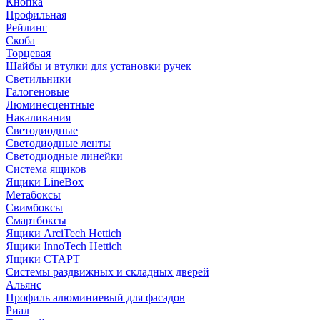
Кнопка
Профильная
Рейлинг
Скоба
Торцевая
Шайбы и втулки для установки ручек
Светильники
Галогеновые
Люминесцентные
Накаливания
Светодиодные
Светодиодные ленты
Светодиодные линейки
Система ящиков
Ящики LineBox
Метабоксы
Свимбоксы
Смартбоксы
Ящики ArciTech Hettich
Ящики InnoTech Hettich
Ящики СТАРТ
Системы раздвижных и складных дверей
Альянс
Профиль алюминиевый для фасадов
Риал