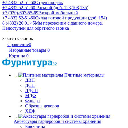
+7 4832 52-51-60
Отдел продаж
+7 4832 52-51-60
Раскрой (доб. 123,108,135)
+7 (920)-607-55-69
Раскрой мобильный
+7 4832 52-51-60
Склад готовой продукции (доб. 154)
8 (4832) 20 01 45
Мы перезвоним с данного номера.
Недоступен для обратного звонка
Заказать звонок
Сравнение
0
Избранные товары
0
Корзина
0
Плитные материалы
ДВП
ДСП
ЛДСП
МДФ
Фанера
Образцы декоров
ХДФ
Аксессуары гардеробов и системы хранения
Брючница