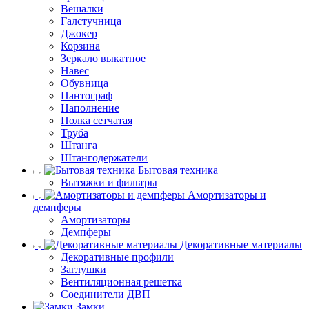
Вешалки
Галстучница
Джокер
Корзина
Зеркало выкатное
Навес
Обувница
Пантограф
Наполнение
Полка сетчатая
Труба
Штанга
Штангодержатели
Бытовая техника
Вытяжки и фильтры
Амортизаторы и
демпферы
Амортизаторы
Демпферы
Декоративные материалы
Декоративные профили
Заглушки
Вентиляционная решетка
Соединители ДВП
Замки