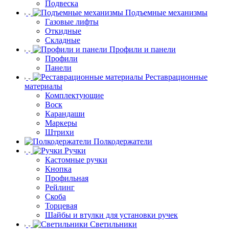
Подвеска
Подъемные механизмы
Газовые лифты
Откидные
Складные
Профили и панели
Профили
Панели
Реставрационные
материалы
Комплектующие
Воск
Карандаши
Маркеры
Штрихи
Полкодержатели
Ручки
Кастомные ручки
Кнопка
Профильная
Рейлинг
Скоба
Торцевая
Шайбы и втулки для установки ручек
Светильники