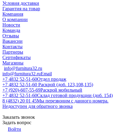
Условия доставки
Гарантия на товар
Компания
О компании
Новости
Команда
Отзывы
Вакансии
Контакты
Партнеры
Сертификаты
Магазины
info@furnitura32.ru
info@furnitura32.ru
Email
+7 4832 52-51-60
Отдел продаж
+7 4832 52-51-60
Раскрой (доб. 123,108,135)
+7 (920)-607-55-69
Раскрой мобильный
+7 4832 52-51-60
Склад готовой продукции (доб. 154)
8 (4832) 20 01 45
Мы перезвоним с данного номера.
Недоступен для обратного звонка
Заказать звонок
Задать вопрос
Войти