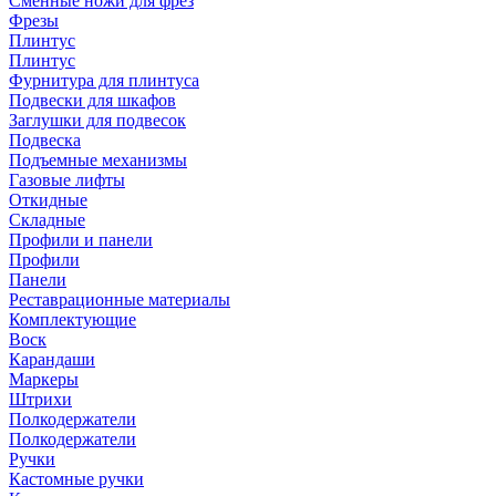
Сменные ножи для фрез
Фрезы
Плинтус
Плинтус
Фурнитура для плинтуса
Подвески для шкафов
Заглушки для подвесок
Подвеска
Подъемные механизмы
Газовые лифты
Откидные
Складные
Профили и панели
Профили
Панели
Реставрационные материалы
Комплектующие
Воск
Карандаши
Маркеры
Штрихи
Полкодержатели
Полкодержатели
Ручки
Кастомные ручки