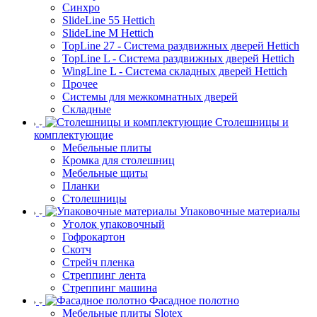
Синхро
SlideLine 55 Hettich
SlideLine M Hettich
TopLine 27 - Система раздвижных дверей Hettich
TopLine L - Система раздвижных дверей Hettich
WingLine L - Система складных дверей Hettich
Прочее
Системы для межкомнатных дверей
Складные
Столешницы и
комплектующие
Мебельные плиты
Кромка для столешниц
Мебельные щиты
Планки
Столешницы
Упаковочные материалы
Уголок упаковочный
Гофрокартон
Скотч
Стрейч пленка
Стреппинг лента
Стреппинг машина
Фасадное полотно
Мебельные плиты Slotex