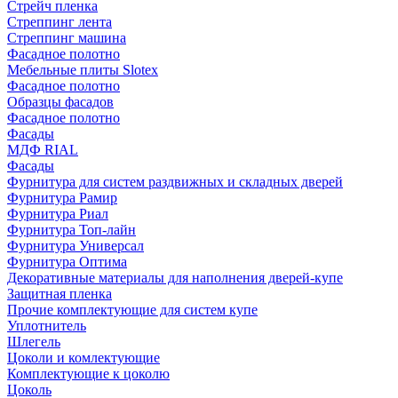
Стрейч пленка
Стреппинг лента
Стреппинг машина
Фасадное полотно
Мебельные плиты Slotex
Фасадное полотно
Образцы фасадов
Фасадное полотно
Фасады
МДФ RIAL
Фасады
Фурнитура для систем раздвижных и складных дверей
Фурнитура Рамир
Фурнитура Риал
Фурнитура Топ-лайн
Фурнитура Универсал
Фурнитура Оптима
Декоративные материалы для наполнения дверей-купе
Защитная пленка
Прочие комплектующие для систем купе
Уплотнитель
Шлегель
Цоколи и комлектующие
Комплектующие к цоколю
Цоколь