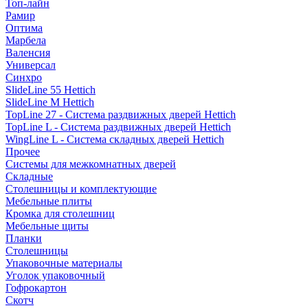
Топ-лайн
Рамир
Оптима
Марбела
Валенсия
Универсал
Синхро
SlideLine 55 Hettich
SlideLine M Hettich
TopLine 27 - Система раздвижных дверей Hettich
TopLine L - Система раздвижных дверей Hettich
WingLine L - Система складных дверей Hettich
Прочее
Системы для межкомнатных дверей
Складные
Столешницы и комплектующие
Мебельные плиты
Кромка для столешниц
Мебельные щиты
Планки
Столешницы
Упаковочные материалы
Уголок упаковочный
Гофрокартон
Скотч