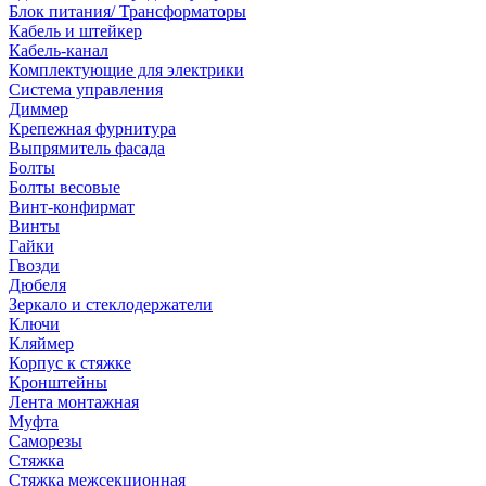
Блок питания/ Трансформаторы
Кабель и штейкер
Кабель-канал
Комплектующие для электрики
Система управления
Диммер
Крепежная фурнитура
Выпрямитель фасада
Болты
Болты весовые
Винт-конфирмат
Винты
Гайки
Гвозди
Дюбеля
Зеркало и стеклодержатели
Ключи
Кляймер
Корпус к стяжке
Кронштейны
Лента монтажная
Муфта
Саморезы
Стяжка
Стяжка межсекционная