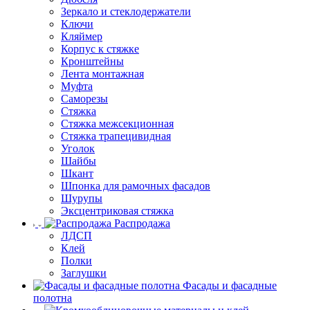
Зеркало и стеклодержатели
Ключи
Кляймер
Корпус к стяжке
Кронштейны
Лента монтажная
Муфта
Саморезы
Стяжка
Стяжка межсекционная
Стяжка трапецивидная
Уголок
Шайбы
Шкант
Шпонка для рамочных фасадов
Шурупы
Эксцентриковая стяжка
Распродажа
ЛДСП
Клей
Полки
Заглушки
Фасады и фасадные
полотна