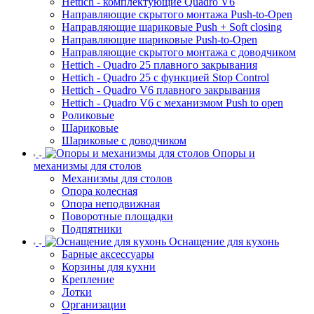
Hettich - комплектующие Quadro V6
Направляющие скрытого монтажа Push-to-Open
Направляющие шариковые Push + Soft closing
Направляющие шариковые Push-to-Open
Направляющие скрытого монтажа с доводчиком
Hettich - Quadro 25 плавного закрывания
Hettich - Quadro 25 с функцией Stop Control
Hettich - Quadro V6 плавного закрывания
Hettich - Quadro V6 с механизмом Push to open
Роликовые
Шариковые
Шариковые с доводчиком
Опоры и
механизмы для столов
Механизмы для столов
Опора колесная
Опора неподвижная
Поворотные площадки
Подпятники
Оснащение для кухонь
Барные аксессуары
Корзины для кухни
Крепление
Лотки
Организации