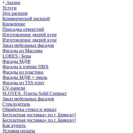
Акции
Услуги
Цех раскроя
Коммерческий раскрой
Кромление
Присадка отверстий
Изготовление дверей купе
Изготовление дверей купе
Заказ мебельных фасадов
Фасады из Массива
LORES / Бора
Фасады МДФ
Фасады в плёнке ПВХ
Фасады из пластика
Фасады МДФ + эмаль
Фасады из TSS плит
UV-панели
SLOTEX. Плиты Solid Compact
Заказ мебельных фасадов
Стеклодеталь
Обработка стекол и зеркал
Бесплатная доставка» по г. Брянску!
Бесплатная доставка» по г. Брянску!
Как купить
Условия оплаты