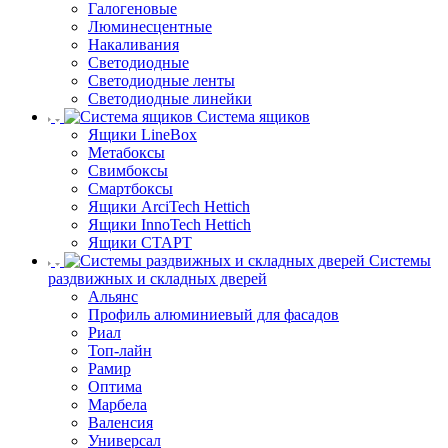
Галогеновые
Люминесцентные
Накаливания
Светодиодные
Светодиодные ленты
Светодиодные линейки
Система ящиков
Ящики LineBox
Метабоксы
Свимбоксы
Смартбоксы
Ящики ArciTech Hettich
Ящики InnoTech Hettich
Ящики СТАРТ
Системы
раздвижных и складных дверей
Альянс
Профиль алюминиевый для фасадов
Риал
Топ-лайн
Рамир
Оптима
Марбела
Валенсия
Универсал