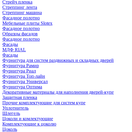
Стрейч пленка
Стреппинг лента
Стреппинг машина
Фасадное полотно
Мебельные плиты Slotex
Фасадное полотно
Образцы фасадов
Фасадное полотно
Фасады
МДФ RIAL
Фасады
Фурнитура для систем раздвижных и складных дверей
Фурнитура Рамир
Фурнитура Риал
Фурнитура Топ-лайн
Фурнитура Универсал
Фурнитура Оптима
Декоративные материалы для наполнения дверей-купе
Защитная пленка
Прочие комплектующие для систем купе
Уплотнитель
Шлегель
Цоколи и комлектующие
Комплектующие к цоколю
Цоколь