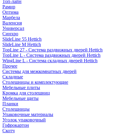
Топ-лайн
Рамир
Оптима
Марбела
Валенсия
Универсал
Синхро
SlideLine 55 Hettich
SlideLine M Hettich
TopLine 27 - Система раздвижных дверей Hettich
TopLine L - Система раздвижных дверей Hettich
WingLine L - Система складных дверей Hettich
Прочее
Системы для межкомнатных дверей
Складные
Столешницы и комплектующие
Мебельные плиты
Кромка для столешниц
Мебельные щиты
Планки
Столешницы
Упаковочные материалы
Уголок упаковочный
Гофрокартон
Скотч