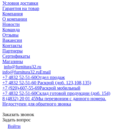
Условия доставки
Гарантия на товар
Компания
О компании
Новости
Команда
Отзывы
Вакансии
Контакты
Партнеры
Сертификаты
Магазины
info@furnitura32.ru
info@furnitura32.ru
Email
+7 4832 52-51-60
Отдел продаж
+7 4832 52-51-60
Раскрой (доб. 123,108,135)
+7 (920)-607-55-69
Раскрой мобильный
+7 4832 52-51-60
Склад готовой продукции (доб. 154)
8 (4832) 20 01 45
Мы перезвоним с данного номера.
Недоступен для обратного звонка
Заказать звонок
Задать вопрос
Войти