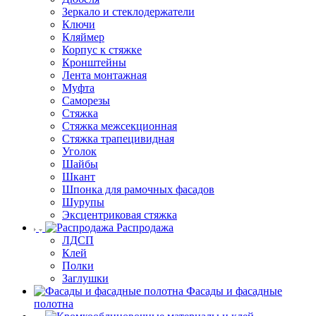
Зеркало и стеклодержатели
Ключи
Кляймер
Корпус к стяжке
Кронштейны
Лента монтажная
Муфта
Саморезы
Стяжка
Стяжка межсекционная
Стяжка трапецивидная
Уголок
Шайбы
Шкант
Шпонка для рамочных фасадов
Шурупы
Эксцентриковая стяжка
Распродажа
ЛДСП
Клей
Полки
Заглушки
Фасады и фасадные
полотна