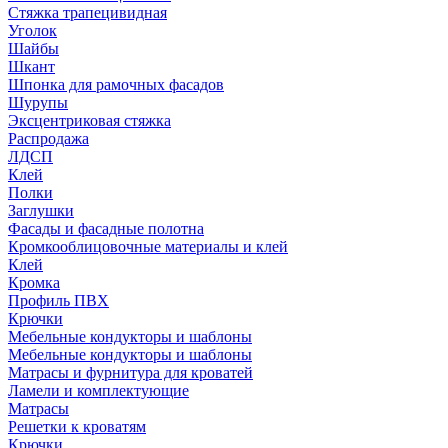
Стяжка трапецивидная
Уголок
Шайбы
Шкант
Шпонка для рамочных фасадов
Шурупы
Эксцентриковая стяжка
Распродажа
ЛДСП
Клей
Полки
Заглушки
Фасады и фасадные полотна
Кромкооблицовочные материалы и клей
Клей
Кромка
Профиль ПВХ
Крючки
Мебельные кондукторы и шаблоны
Мебельные кондукторы и шаблоны
Матрасы и фурнитура для кроватей
Ламели и комплектующие
Матрасы
Решетки к кроватям
Крючки