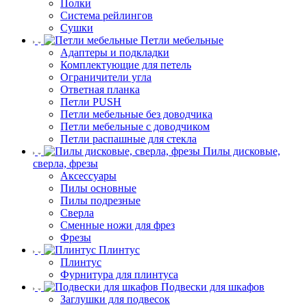
Полки
Система рейлингов
Сушки
Петли мебельные
Адаптеры и подкладки
Комплектующие для петель
Ограничители угла
Ответная планка
Петли PUSH
Петли мебельные без доводчика
Петли мебельные с доводчиком
Петли распашные для стекла
Пилы дисковые,
сверла, фрезы
Аксессуары
Пилы основные
Пилы подрезные
Сверла
Сменные ножи для фрез
Фрезы
Плинтус
Плинтус
Фурнитура для плинтуса
Подвески для шкафов
Заглушки для подвесок