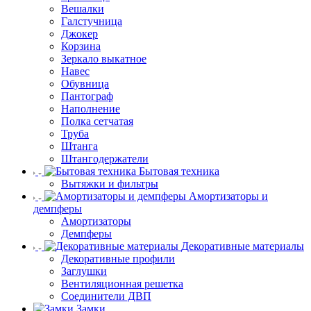
Вешалки
Галстучница
Джокер
Корзина
Зеркало выкатное
Навес
Обувница
Пантограф
Наполнение
Полка сетчатая
Труба
Штанга
Штангодержатели
Бытовая техника
Вытяжки и фильтры
Амортизаторы и
демпферы
Амортизаторы
Демпферы
Декоративные материалы
Декоративные профили
Заглушки
Вентиляционная решетка
Соединители ДВП
Замки