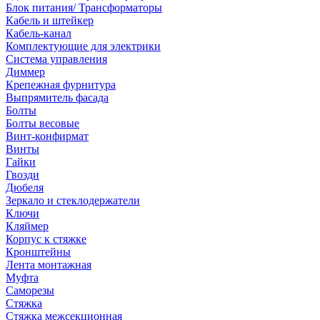
Блок питания/ Трансформаторы
Кабель и штейкер
Кабель-канал
Комплектующие для электрики
Система управления
Диммер
Крепежная фурнитура
Выпрямитель фасада
Болты
Болты весовые
Винт-конфирмат
Винты
Гайки
Гвозди
Дюбеля
Зеркало и стеклодержатели
Ключи
Кляймер
Корпус к стяжке
Кронштейны
Лента монтажная
Муфта
Саморезы
Стяжка
Стяжка межсекционная