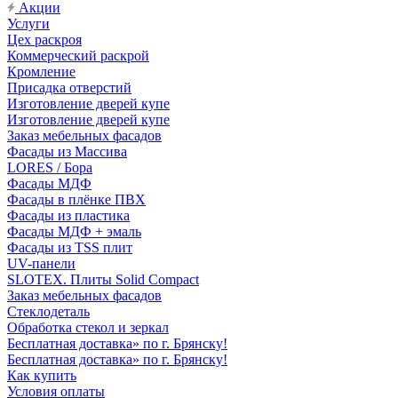
Акции
Услуги
Цех раскроя
Коммерческий раскрой
Кромление
Присадка отверстий
Изготовление дверей купе
Изготовление дверей купе
Заказ мебельных фасадов
Фасады из Массива
LORES / Бора
Фасады МДФ
Фасады в плёнке ПВХ
Фасады из пластика
Фасады МДФ + эмаль
Фасады из TSS плит
UV-панели
SLOTEX. Плиты Solid Compact
Заказ мебельных фасадов
Стеклодеталь
Обработка стекол и зеркал
Бесплатная доставка» по г. Брянску!
Бесплатная доставка» по г. Брянску!
Как купить
Условия оплаты