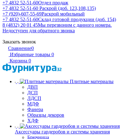
+7 4832 52-51-60
Отдел продаж
+7 4832 52-51-60
Раскрой (доб. 123,108,135)
+7 (920)-607-55-69
Раскрой мобильный
+7 4832 52-51-60
Склад готовой продукции (доб. 154)
8 (4832) 20 01 45
Мы перезвоним с данного номера.
Недоступен для обратного звонка
Заказать звонок
Сравнение
0
Избранные товары
0
Корзина
0
Плитные материалы
ДВП
ДСП
ЛДСП
МДФ
Фанера
Образцы декоров
ХДФ
Аксессуары гардеробов и системы хранения
Брючница