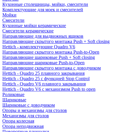
Кухонные столешницы, мойки, смесители
Комплектующие для моек и смесителей
Мойки
Смесители
Кухонные мойки керамические
Смесители керамические
Направляющие для выдвижных ящиков
Направляющие скрытого монтажа Push + Soft closing
Hettich - комплектующие Quadro V6
Направляющие скрытого монтажа Push-to-Open
Направляющие шариковые Push + Soft closing
Направляющие шариковые Push-to-Open
Направляющие скрытого монтажа с доводчиком
Hettich - Quadro 25 плавного закрывания
Hettich - Quadro 25 с функцией Stop Control
Hettich - Quadro V6 плавного закрывания
Hettich - Quadro V6 с механизмом Push to open
Роликовые
Шариковые
Шариковые с доводчиком
Опоры и механизмы для столов
Механизмы для столов
Опора колесная
Опора неподвижная
Поворотные площадки