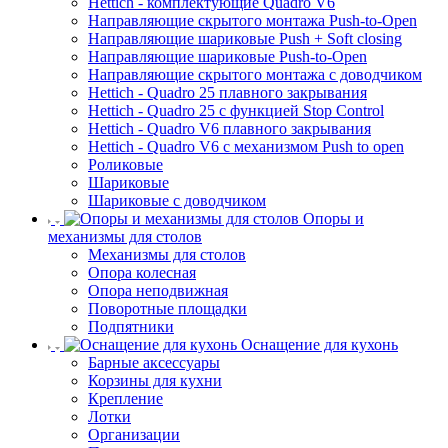
Hettich - комплектующие Quadro V6
Направляющие скрытого монтажа Push-to-Open
Направляющие шариковые Push + Soft closing
Направляющие шариковые Push-to-Open
Направляющие скрытого монтажа с доводчиком
Hettich - Quadro 25 плавного закрывания
Hettich - Quadro 25 с функцией Stop Control
Hettich - Quadro V6 плавного закрывания
Hettich - Quadro V6 с механизмом Push to open
Роликовые
Шариковые
Шариковые с доводчиком
Опоры и
механизмы для столов
Механизмы для столов
Опора колесная
Опора неподвижная
Поворотные площадки
Подпятники
Оснащение для кухонь
Барные аксессуары
Корзины для кухни
Крепление
Лотки
Организации