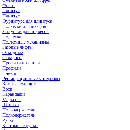
Сменные ножи для фрез
Фрезы
Плинтус
Плинтус
Фурнитура для плинтуса
Подвески для шкафов
Заглушки для подвесок
Подвеска
Подъемные механизмы
Газовые лифты
Откидные
Складные
Профили и панели
Профили
Панели
Реставрационные материалы
Комплектующие
Воск
Карандаши
Маркеры
Штрихи
Полкодержатели
Полкодержатели
Ручки
Кастомные ручки