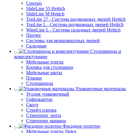
Синхро
SlideLine 55 Hettich
SlideLine M Hettich
TopLine 27 - Система раздвижных дверей Hettich
TopLine L - Система раздвижных дверей Hettich
WingLine L - Система складных дверей Hettich
Прочее
Системы для межкомнатных дверей
Складные
Столешницы и
комплектующие
Мебельные плиты
Кромка для столешниц
Мебельные щиты
Планки
Столешницы
Упаковочные материалы
Уголок упаковочный
Гофрокартон
Скотч
Стрейч пленка
Стреппинг лента
Стреппинг машина
Фасадное полотно
Мебельные плиты Slotex