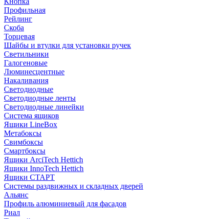
Кнопка
Профильная
Рейлинг
Скоба
Торцевая
Шайбы и втулки для установки ручек
Светильники
Галогеновые
Люминесцентные
Накаливания
Светодиодные
Светодиодные ленты
Светодиодные линейки
Система ящиков
Ящики LineBox
Метабоксы
Свимбоксы
Смартбоксы
Ящики ArciTech Hettich
Ящики InnoTech Hettich
Ящики СТАРТ
Системы раздвижных и складных дверей
Альянс
Профиль алюминиевый для фасадов
Риал