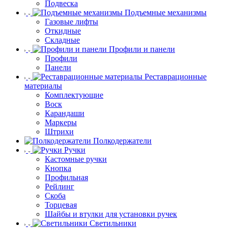
Подвеска
Подъемные механизмы
Газовые лифты
Откидные
Складные
Профили и панели
Профили
Панели
Реставрационные
материалы
Комплектующие
Воск
Карандаши
Маркеры
Штрихи
Полкодержатели
Ручки
Кастомные ручки
Кнопка
Профильная
Рейлинг
Скоба
Торцевая
Шайбы и втулки для установки ручек
Светильники