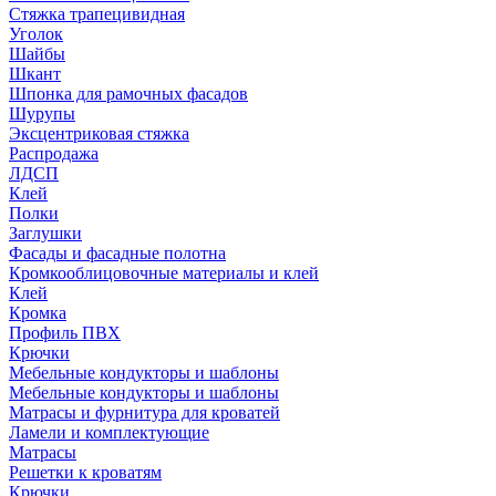
Стяжка трапецивидная
Уголок
Шайбы
Шкант
Шпонка для рамочных фасадов
Шурупы
Эксцентриковая стяжка
Распродажа
ЛДСП
Клей
Полки
Заглушки
Фасады и фасадные полотна
Кромкооблицовочные материалы и клей
Клей
Кромка
Профиль ПВХ
Крючки
Мебельные кондукторы и шаблоны
Мебельные кондукторы и шаблоны
Матрасы и фурнитура для кроватей
Ламели и комплектующие
Матрасы
Решетки к кроватям
Крючки