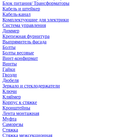
Блок питания/ Трансформаторы
Кабель и штейкер
Кабель-канал
Комплектующие для электрики
Система управления
Диммер
Крепежная фурнитура
Выпрямитель фасада
Болты
Болты весовые
Винт-конфирмат
Винты
Гайки
Гвозди
Дюбеля
Зеркало и стеклодержатели
Ключи
Кляймер
Корпус к стяжке
Кронштейны
Лента монтажная
Муфта
Саморезы
Стяжка
Стяжка межсекционная