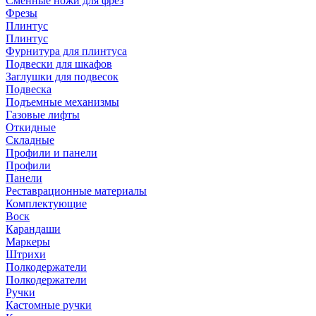
Сменные ножи для фрез
Фрезы
Плинтус
Плинтус
Фурнитура для плинтуса
Подвески для шкафов
Заглушки для подвесок
Подвеска
Подъемные механизмы
Газовые лифты
Откидные
Складные
Профили и панели
Профили
Панели
Реставрационные материалы
Комплектующие
Воск
Карандаши
Маркеры
Штрихи
Полкодержатели
Полкодержатели
Ручки
Кастомные ручки