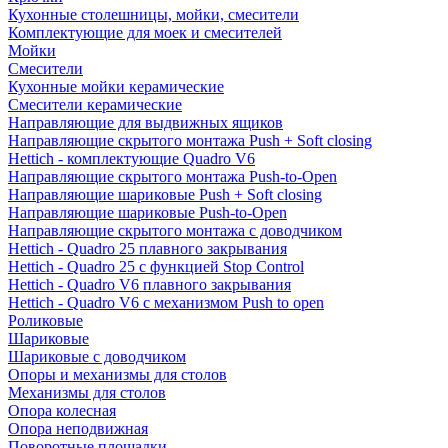
Кухонные столешницы, мойки, смесители
Комплектующие для моек и смесителей
Мойки
Смесители
Кухонные мойки керамические
Смесители керамические
Направляющие для выдвижных ящиков
Направляющие скрытого монтажа Push + Soft closing
Hettich - комплектующие Quadro V6
Направляющие скрытого монтажа Push-to-Open
Направляющие шариковые Push + Soft closing
Направляющие шариковые Push-to-Open
Направляющие скрытого монтажа с доводчиком
Hettich - Quadro 25 плавного закрывания
Hettich - Quadro 25 с функцией Stop Control
Hettich - Quadro V6 плавного закрывания
Hettich - Quadro V6 с механизмом Push to open
Роликовые
Шариковые
Шариковые с доводчиком
Опоры и механизмы для столов
Механизмы для столов
Опора колесная
Опора неподвижная
Поворотные площадки