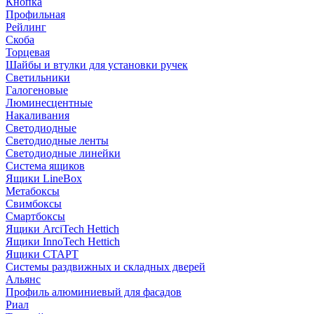
Кнопка
Профильная
Рейлинг
Скоба
Торцевая
Шайбы и втулки для установки ручек
Светильники
Галогеновые
Люминесцентные
Накаливания
Светодиодные
Светодиодные ленты
Светодиодные линейки
Система ящиков
Ящики LineBox
Метабоксы
Свимбоксы
Смартбоксы
Ящики ArciTech Hettich
Ящики InnoTech Hettich
Ящики СТАРТ
Системы раздвижных и складных дверей
Альянс
Профиль алюминиевый для фасадов
Риал