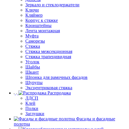
Зеркало и стеклодержатели
Ключи
Кляймер
Корпус к стяжке
Кронштейны
Лента монтажная
Муфта
Саморезы
Стяжка
Стяжка межсекционная
Стяжка трапецивидная
Уголок
Шайбы
Шкант
Шпонка для рамочных фасадов
Шурупы
Эксцентриковая стяжка
Распродажа
ЛДСП
Клей
Полки
Заглушки
Фасады и фасадные
полотна