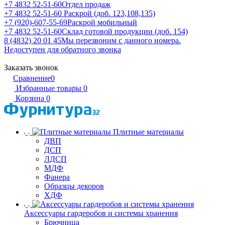
+7 4832 52-51-60
Отдел продаж
+7 4832 52-51-60
Раскрой (доб. 123,108,135)
+7 (920)-607-55-69
Раскрой мобильный
+7 4832 52-51-60
Склад готовой продукции (доб. 154)
8 (4832) 20 01 45
Мы перезвоним с данного номера.
Недоступен для обратного звонка
Заказать звонок
Сравнение
0
Избранные товары
0
Корзина
0
Плитные материалы
ДВП
ДСП
ЛДСП
МДФ
Фанера
Образцы декоров
ХДФ
Аксессуары гардеробов и системы хранения
Брючница