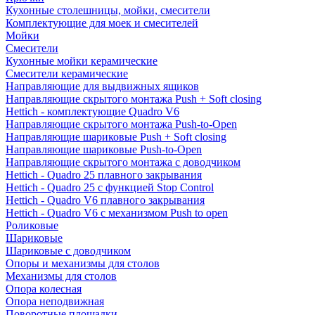
Кухонные столешницы, мойки, смесители
Комплектующие для моек и смесителей
Мойки
Смесители
Кухонные мойки керамические
Смесители керамические
Направляющие для выдвижных ящиков
Направляющие скрытого монтажа Push + Soft closing
Hettich - комплектующие Quadro V6
Направляющие скрытого монтажа Push-to-Open
Направляющие шариковые Push + Soft closing
Направляющие шариковые Push-to-Open
Направляющие скрытого монтажа с доводчиком
Hettich - Quadro 25 плавного закрывания
Hettich - Quadro 25 с функцией Stop Control
Hettich - Quadro V6 плавного закрывания
Hettich - Quadro V6 с механизмом Push to open
Роликовые
Шариковые
Шариковые с доводчиком
Опоры и механизмы для столов
Механизмы для столов
Опора колесная
Опора неподвижная
Поворотные площадки