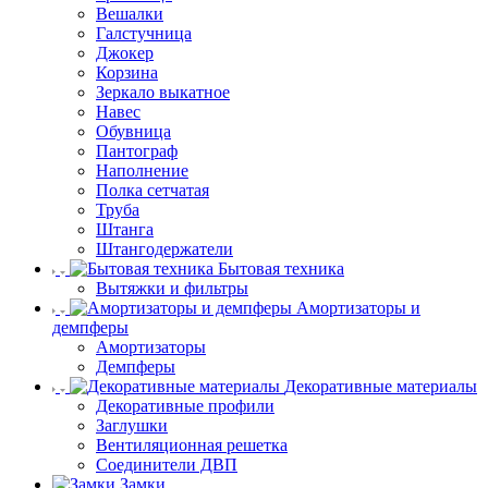
Вешалки
Галстучница
Джокер
Корзина
Зеркало выкатное
Навес
Обувница
Пантограф
Наполнение
Полка сетчатая
Труба
Штанга
Штангодержатели
Бытовая техника
Вытяжки и фильтры
Амортизаторы и
демпферы
Амортизаторы
Демпферы
Декоративные материалы
Декоративные профили
Заглушки
Вентиляционная решетка
Соединители ДВП
Замки