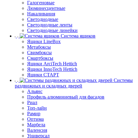
Галогеновые
Люминесцентные
Накаливания
Светодиодные
Светодиодные ленты
Светодиодные линейки
Система ящиков
Ящики LineBox
Метабоксы
Свимбоксы
Смартбоксы
Ящики ArciTech Hettich
Ящики InnoTech Hettich
Ящики СТАРТ
Системы
раздвижных и складных дверей
Альянс
Профиль алюминиевый для фасадов
Риал
Топ-лайн
Рамир
Оптима
Марбела
Валенсия
Универсал