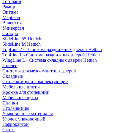
Топ-лайн
Рамир
Оптима
Марбела
Валенсия
Универсал
Синхро
SlideLine 55 Hettich
SlideLine M Hettich
TopLine 27 - Система раздвижных дверей Hettich
TopLine L - Система раздвижных дверей Hettich
WingLine L - Система складных дверей Hettich
Прочее
Системы для межкомнатных дверей
Складные
Столешницы и комплектующие
Мебельные плиты
Кромка для столешниц
Мебельные щиты
Планки
Столешницы
Упаковочные материалы
Уголок упаковочный
Гофрокартон
Скотч