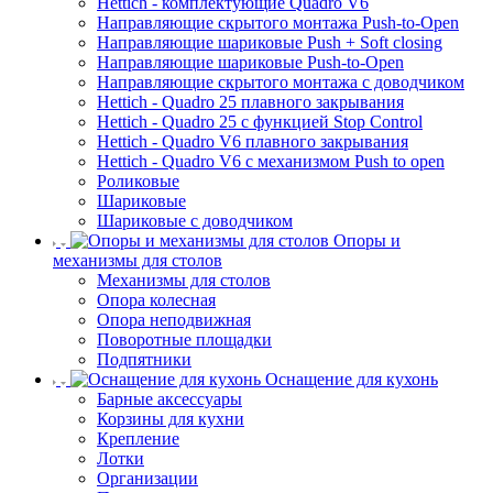
Hettich - комплектующие Quadro V6
Направляющие скрытого монтажа Push-to-Open
Направляющие шариковые Push + Soft closing
Направляющие шариковые Push-to-Open
Направляющие скрытого монтажа с доводчиком
Hettich - Quadro 25 плавного закрывания
Hettich - Quadro 25 с функцией Stop Control
Hettich - Quadro V6 плавного закрывания
Hettich - Quadro V6 с механизмом Push to open
Роликовые
Шариковые
Шариковые с доводчиком
Опоры и
механизмы для столов
Механизмы для столов
Опора колесная
Опора неподвижная
Поворотные площадки
Подпятники
Оснащение для кухонь
Барные аксессуары
Корзины для кухни
Крепление
Лотки
Организации