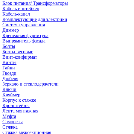
Блок питания/ Трансформаторы
Кабель и штейкер
Кабель-канал
Комплектующие для электрики
Система управления
Диммер
Крепежная фурнитура
Выпрямитель фасада
Болты
Болты весовые
Винт-конфирмат
Винты
Гайки
Гвозди
Дюбеля
Зеркало и стеклодержатели
Ключи
Кляймер
Корпус к стяжке
Кронштейны
Лента монтажная
Муфта
Саморезы
Стяжка
Стяжка межсекционная