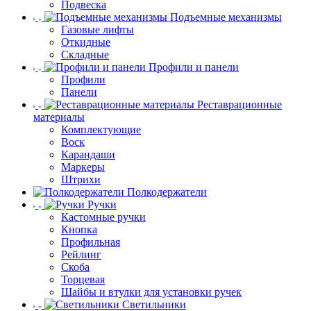
Подвеска
Подъемные механизмы
Газовые лифты
Откидные
Складные
Профили и панели
Профили
Панели
Реставрационные
материалы
Комплектующие
Воск
Карандаши
Маркеры
Штрихи
Полкодержатели
Ручки
Кастомные ручки
Кнопка
Профильная
Рейлинг
Скоба
Торцевая
Шайбы и втулки для установки ручек
Светильники