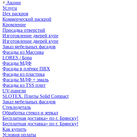
Акции
Услуги
Цех раскроя
Коммерческий раскрой
Кромление
Присадка отверстий
Изготовление дверей купе
Изготовление дверей купе
Заказ мебельных фасадов
Фасады из Массива
LORES / Бора
Фасады МДФ
Фасады в плёнке ПВХ
Фасады из пластика
Фасады МДФ + эмаль
Фасады из TSS плит
UV-панели
SLOTEX. Плиты Solid Compact
Заказ мебельных фасадов
Стеклодеталь
Обработка стекол и зеркал
Бесплатная доставка» по г. Брянску!
Бесплатная доставка» по г. Брянску!
Как купить
Условия оплаты