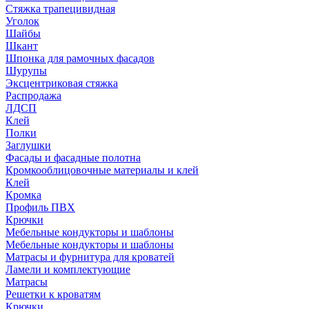
Стяжка трапецивидная
Уголок
Шайбы
Шкант
Шпонка для рамочных фасадов
Шурупы
Эксцентриковая стяжка
Распродажа
ЛДСП
Клей
Полки
Заглушки
Фасады и фасадные полотна
Кромкооблицовочные материалы и клей
Клей
Кромка
Профиль ПВХ
Крючки
Мебельные кондукторы и шаблоны
Мебельные кондукторы и шаблоны
Матрасы и фурнитура для кроватей
Ламели и комплектующие
Матрасы
Решетки к кроватям
Крючки