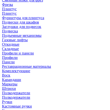
Сменные ножи для фрез
Фрезы
Плинтус
Плинтус
Фурнитура для плинтуса
Подвески для шкафов
Заглушки для подвесок
Подвеска
Подъемные механизмы
Газовые лифты
Откидные
Складные
Профили и панели
Профили
Панели
Реставрационные материалы
Комплектующие
Воск
Карандаши
Маркеры
Штрихи
Полкодержатели
Полкодержатели
Ручки
Кастомные ручки