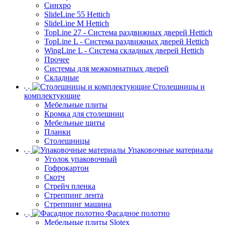
Синхро
SlideLine 55 Hettich
SlideLine M Hettich
TopLine 27 - Система раздвижных дверей Hettich
TopLine L - Система раздвижных дверей Hettich
WingLine L - Система складных дверей Hettich
Прочее
Системы для межкомнатных дверей
Складные
Столешницы и
комплектующие
Мебельные плиты
Кромка для столешниц
Мебельные щиты
Планки
Столешницы
Упаковочные материалы
Уголок упаковочный
Гофрокартон
Скотч
Стрейч пленка
Стреппинг лента
Стреппинг машина
Фасадное полотно
Мебельные плиты Slotex