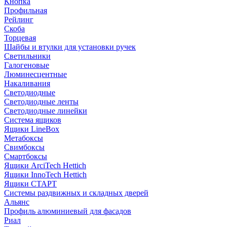
Кнопка
Профильная
Рейлинг
Скоба
Торцевая
Шайбы и втулки для установки ручек
Светильники
Галогеновые
Люминесцентные
Накаливания
Светодиодные
Светодиодные ленты
Светодиодные линейки
Система ящиков
Ящики LineBox
Метабоксы
Свимбоксы
Смартбоксы
Ящики ArciTech Hettich
Ящики InnoTech Hettich
Ящики СТАРТ
Системы раздвижных и складных дверей
Альянс
Профиль алюминиевый для фасадов
Риал