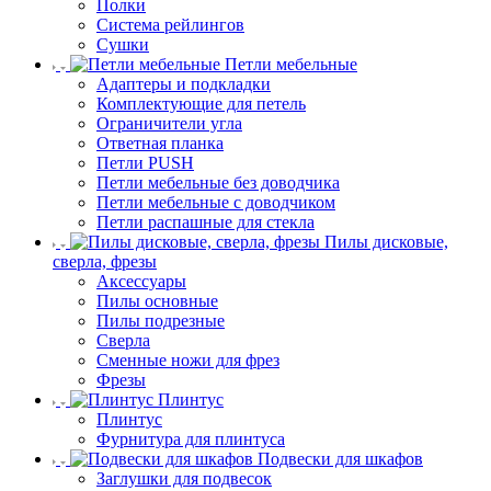
Полки
Система рейлингов
Сушки
Петли мебельные
Адаптеры и подкладки
Комплектующие для петель
Ограничители угла
Ответная планка
Петли PUSH
Петли мебельные без доводчика
Петли мебельные с доводчиком
Петли распашные для стекла
Пилы дисковые,
сверла, фрезы
Аксессуары
Пилы основные
Пилы подрезные
Сверла
Сменные ножи для фрез
Фрезы
Плинтус
Плинтус
Фурнитура для плинтуса
Подвески для шкафов
Заглушки для подвесок