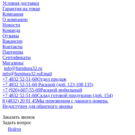
Условия доставки
Гарантия на товар
Компания
О компании
Новости
Команда
Отзывы
Вакансии
Контакты
Партнеры
Сертификаты
Магазины
info@furnitura32.ru
info@furnitura32.ru
Email
+7 4832 52-51-60
Отдел продаж
+7 4832 52-51-60
Раскрой (доб. 123,108,135)
+7 (920)-607-55-69
Раскрой мобильный
+7 4832 52-51-60
Склад готовой продукции (доб. 154)
8 (4832) 20 01 45
Мы перезвоним с данного номера.
Недоступен для обратного звонка
Заказать звонок
Задать вопрос
Войти