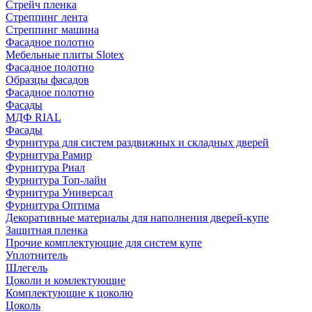
Стрейч пленка
Стреппинг лента
Стреппинг машина
Фасадное полотно
Мебельные плиты Slotex
Фасадное полотно
Образцы фасадов
Фасадное полотно
Фасады
МДФ RIAL
Фасады
Фурнитура для систем раздвижных и складных дверей
Фурнитура Рамир
Фурнитура Риал
Фурнитура Топ-лайн
Фурнитура Универсал
Фурнитура Оптима
Декоративные материалы для наполнения дверей-купе
Защитная пленка
Прочие комплектующие для систем купе
Уплотнитель
Шлегель
Цоколи и комлектующие
Комплектующие к цоколю
Цоколь