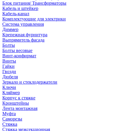
Блок питания/ Трансформаторы
Кабель и штейкер
Кабель-канал
Комплектующие для электрики
Система управления
Диммер
Крепежная фурнитура
Выпрямитель фасада
Болты
Болты весовые
Винт-конфирмат
Винты
Гайки
Гвозди
Дюбеля
Зеркало и стеклодержатели
Ключи
Кляймер
Корпус к стяжке
Кронштейны
Лента монтажная
Муфта
Саморезы
Стяжка
Стяжка межсекционная