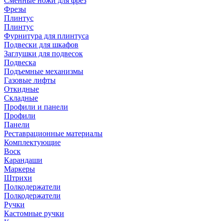
Сменные ножи для фрез
Фрезы
Плинтус
Плинтус
Фурнитура для плинтуса
Подвески для шкафов
Заглушки для подвесок
Подвеска
Подъемные механизмы
Газовые лифты
Откидные
Складные
Профили и панели
Профили
Панели
Реставрационные материалы
Комплектующие
Воск
Карандаши
Маркеры
Штрихи
Полкодержатели
Полкодержатели
Ручки
Кастомные ручки