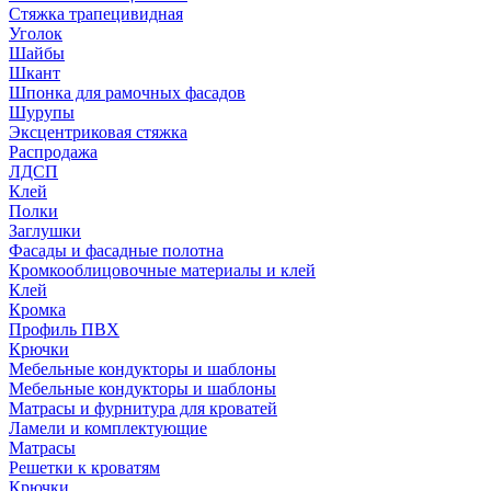
Стяжка трапецивидная
Уголок
Шайбы
Шкант
Шпонка для рамочных фасадов
Шурупы
Эксцентриковая стяжка
Распродажа
ЛДСП
Клей
Полки
Заглушки
Фасады и фасадные полотна
Кромкооблицовочные материалы и клей
Клей
Кромка
Профиль ПВХ
Крючки
Мебельные кондукторы и шаблоны
Мебельные кондукторы и шаблоны
Матрасы и фурнитура для кроватей
Ламели и комплектующие
Матрасы
Решетки к кроватям
Крючки