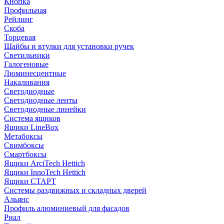
Кнопка
Профильная
Рейлинг
Скоба
Торцевая
Шайбы и втулки для установки ручек
Светильники
Галогеновые
Люминесцентные
Накаливания
Светодиодные
Светодиодные ленты
Светодиодные линейки
Система ящиков
Ящики LineBox
Метабоксы
Свимбоксы
Смартбоксы
Ящики ArciTech Hettich
Ящики InnoTech Hettich
Ящики СТАРТ
Системы раздвижных и складных дверей
Альянс
Профиль алюминиевый для фасадов
Риал