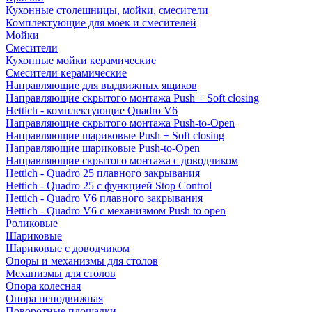
Кухонные столешницы, мойки, смесители
Комплектующие для моек и смесителей
Мойки
Смесители
Кухонные мойки керамические
Смесители керамические
Направляющие для выдвижных ящиков
Направляющие скрытого монтажа Push + Soft closing
Hettich - комплектующие Quadro V6
Направляющие скрытого монтажа Push-to-Open
Направляющие шариковые Push + Soft closing
Направляющие шариковые Push-to-Open
Направляющие скрытого монтажа с доводчиком
Hettich - Quadro 25 плавного закрывания
Hettich - Quadro 25 с функцией Stop Control
Hettich - Quadro V6 плавного закрывания
Hettich - Quadro V6 с механизмом Push to open
Роликовые
Шариковые
Шариковые с доводчиком
Опоры и механизмы для столов
Механизмы для столов
Опора колесная
Опора неподвижная
Поворотные площадки