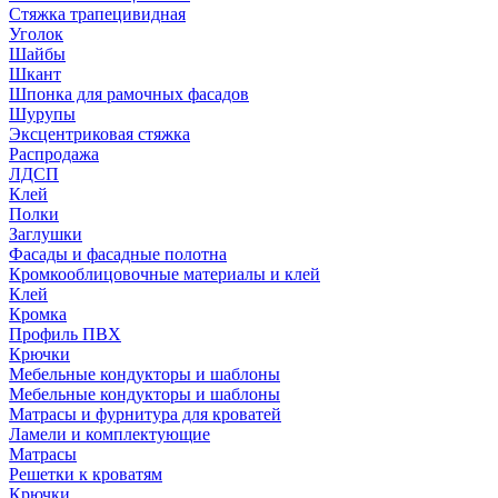
Стяжка трапецивидная
Уголок
Шайбы
Шкант
Шпонка для рамочных фасадов
Шурупы
Эксцентриковая стяжка
Распродажа
ЛДСП
Клей
Полки
Заглушки
Фасады и фасадные полотна
Кромкооблицовочные материалы и клей
Клей
Кромка
Профиль ПВХ
Крючки
Мебельные кондукторы и шаблоны
Мебельные кондукторы и шаблоны
Матрасы и фурнитура для кроватей
Ламели и комплектующие
Матрасы
Решетки к кроватям
Крючки