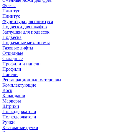
Сменные ножи для фрез
Фрезы
Плинтус
Плинтус
Фурнитура для плинтуса
Подвески для шкафов
Заглушки для подвесок
Подвеска
Подъемные механизмы
Газовые лифты
Откидные
Складные
Профили и панели
Профили
Панели
Реставрационные материалы
Комплектующие
Воск
Карандаши
Маркеры
Штрихи
Полкодержатели
Полкодержатели
Ручки
Кастомные ручки