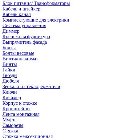
Блок питания/ Трансформаторы
Кабель и штейкер
Кабель-канал
Комплектующие для электрики
Система управления
Диммер
Крепежная фурнитура
Выпрямитель фасада
Болты
Болты весовые
Винт-конфирмат
Винты
Гайки
Гвозди
Дюбеля
Зеркало и стеклодержатели
Ключи
Кляймер
Корпус к стяжке
Кронштейны
Лента монтажная
Муфта
Саморезы
Стяжка
Стяжка межсекционная