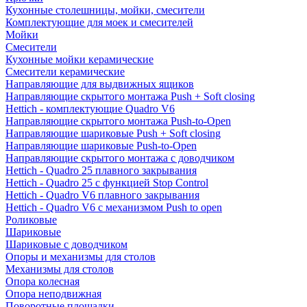
Кухонные столешницы, мойки, смесители
Комплектующие для моек и смесителей
Мойки
Смесители
Кухонные мойки керамические
Смесители керамические
Направляющие для выдвижных ящиков
Направляющие скрытого монтажа Push + Soft closing
Hettich - комплектующие Quadro V6
Направляющие скрытого монтажа Push-to-Open
Направляющие шариковые Push + Soft closing
Направляющие шариковые Push-to-Open
Направляющие скрытого монтажа с доводчиком
Hettich - Quadro 25 плавного закрывания
Hettich - Quadro 25 с функцией Stop Control
Hettich - Quadro V6 плавного закрывания
Hettich - Quadro V6 с механизмом Push to open
Роликовые
Шариковые
Шариковые с доводчиком
Опоры и механизмы для столов
Механизмы для столов
Опора колесная
Опора неподвижная
Поворотные площадки