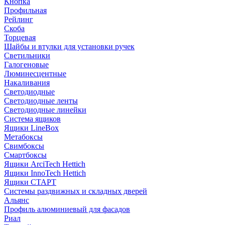
Кнопка
Профильная
Рейлинг
Скоба
Торцевая
Шайбы и втулки для установки ручек
Светильники
Галогеновые
Люминесцентные
Накаливания
Светодиодные
Светодиодные ленты
Светодиодные линейки
Система ящиков
Ящики LineBox
Метабоксы
Свимбоксы
Смартбоксы
Ящики ArciTech Hettich
Ящики InnoTech Hettich
Ящики СТАРТ
Системы раздвижных и складных дверей
Альянс
Профиль алюминиевый для фасадов
Риал