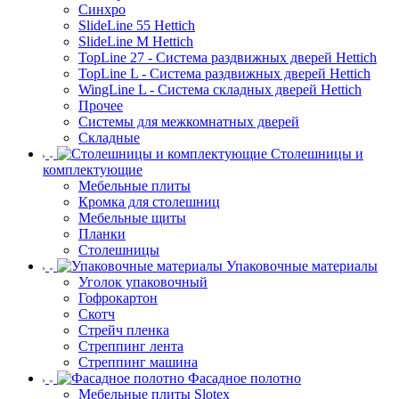
Синхро
SlideLine 55 Hettich
SlideLine M Hettich
TopLine 27 - Система раздвижных дверей Hettich
TopLine L - Система раздвижных дверей Hettich
WingLine L - Система складных дверей Hettich
Прочее
Системы для межкомнатных дверей
Складные
Столешницы и
комплектующие
Мебельные плиты
Кромка для столешниц
Мебельные щиты
Планки
Столешницы
Упаковочные материалы
Уголок упаковочный
Гофрокартон
Скотч
Стрейч пленка
Стреппинг лента
Стреппинг машина
Фасадное полотно
Мебельные плиты Slotex