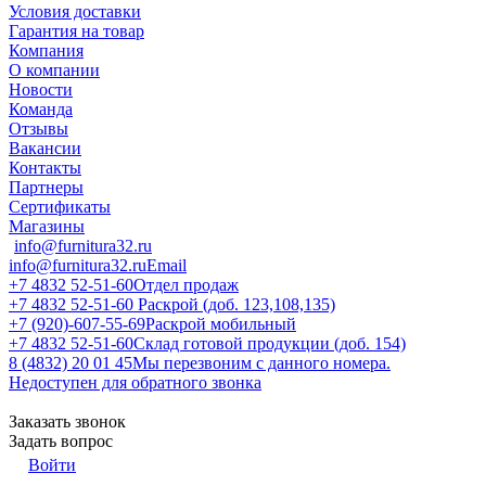
Условия доставки
Гарантия на товар
Компания
О компании
Новости
Команда
Отзывы
Вакансии
Контакты
Партнеры
Сертификаты
Магазины
info@furnitura32.ru
info@furnitura32.ru
Email
+7 4832 52-51-60
Отдел продаж
+7 4832 52-51-60
Раскрой (доб. 123,108,135)
+7 (920)-607-55-69
Раскрой мобильный
+7 4832 52-51-60
Склад готовой продукции (доб. 154)
8 (4832) 20 01 45
Мы перезвоним с данного номера.
Недоступен для обратного звонка
Заказать звонок
Задать вопрос
Войти