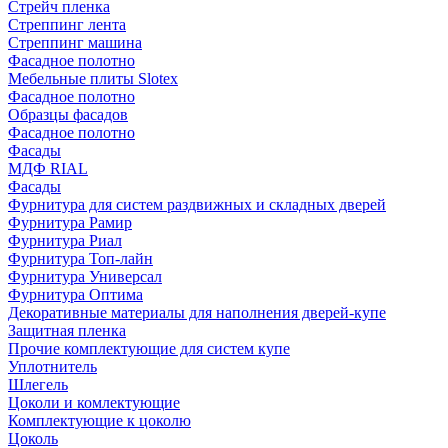
Стрейч пленка
Стреппинг лента
Стреппинг машина
Фасадное полотно
Мебельные плиты Slotex
Фасадное полотно
Образцы фасадов
Фасадное полотно
Фасады
МДФ RIAL
Фасады
Фурнитура для систем раздвижных и складных дверей
Фурнитура Рамир
Фурнитура Риал
Фурнитура Топ-лайн
Фурнитура Универсал
Фурнитура Оптима
Декоративные материалы для наполнения дверей-купе
Защитная пленка
Прочие комплектующие для систем купе
Уплотнитель
Шлегель
Цоколи и комлектующие
Комплектующие к цоколю
Цоколь