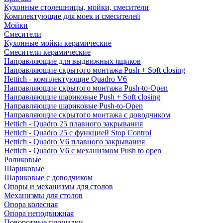
Кухонные столешницы, мойки, смесители
Комплектующие для моек и смесителей
Мойки
Смесители
Кухонные мойки керамические
Смесители керамические
Направляющие для выдвижных ящиков
Направляющие скрытого монтажа Push + Soft closing
Hettich - комплектующие Quadro V6
Направляющие скрытого монтажа Push-to-Open
Направляющие шариковые Push + Soft closing
Направляющие шариковые Push-to-Open
Направляющие скрытого монтажа с доводчиком
Hettich - Quadro 25 плавного закрывания
Hettich - Quadro 25 с функцией Stop Control
Hettich - Quadro V6 плавного закрывания
Hettich - Quadro V6 с механизмом Push to open
Роликовые
Шариковые
Шариковые с доводчиком
Опоры и механизмы для столов
Механизмы для столов
Опора колесная
Опора неподвижная
Поворотные площадки