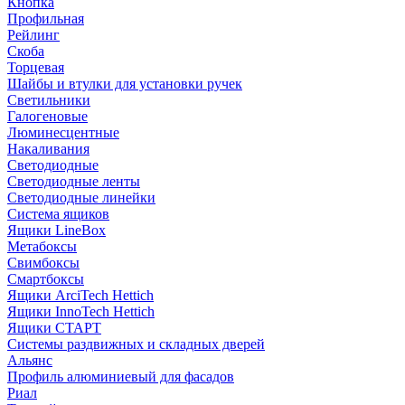
Кнопка
Профильная
Рейлинг
Скоба
Торцевая
Шайбы и втулки для установки ручек
Светильники
Галогеновые
Люминесцентные
Накаливания
Светодиодные
Светодиодные ленты
Светодиодные линейки
Система ящиков
Ящики LineBox
Метабоксы
Свимбоксы
Смартбоксы
Ящики ArciTech Hettich
Ящики InnoTech Hettich
Ящики СТАРТ
Системы раздвижных и складных дверей
Альянс
Профиль алюминиевый для фасадов
Риал