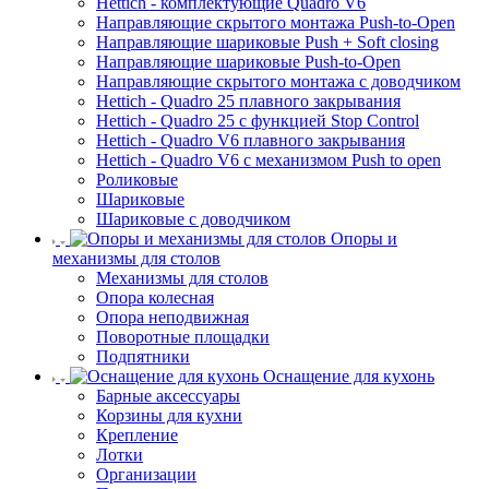
Hettich - комплектующие Quadro V6
Направляющие скрытого монтажа Push-to-Open
Направляющие шариковые Push + Soft closing
Направляющие шариковые Push-to-Open
Направляющие скрытого монтажа с доводчиком
Hettich - Quadro 25 плавного закрывания
Hettich - Quadro 25 с функцией Stop Control
Hettich - Quadro V6 плавного закрывания
Hettich - Quadro V6 с механизмом Push to open
Роликовые
Шариковые
Шариковые с доводчиком
Опоры и
механизмы для столов
Механизмы для столов
Опора колесная
Опора неподвижная
Поворотные площадки
Подпятники
Оснащение для кухонь
Барные аксессуары
Корзины для кухни
Крепление
Лотки
Организации