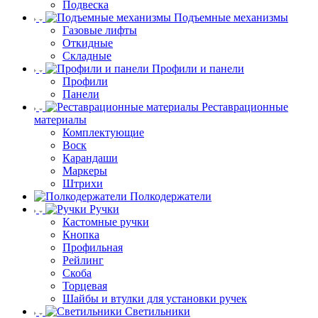
Подвеска
Подъемные механизмы
Газовые лифты
Откидные
Складные
Профили и панели
Профили
Панели
Реставрационные
материалы
Комплектующие
Воск
Карандаши
Маркеры
Штрихи
Полкодержатели
Ручки
Кастомные ручки
Кнопка
Профильная
Рейлинг
Скоба
Торцевая
Шайбы и втулки для установки ручек
Светильники