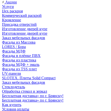
Акции
Услуги
Цех раскроя
Коммерческий раскрой
Кромление
Присадка отверстий
Изготовление дверей купе
Изготовление дверей купе
Заказ мебельных фасадов
Фасады из Массива
LORES / Бора
Фасады МДФ
Фасады в плёнке ПВХ
Фасады из пластика
Фасады МДФ + эмаль
Фасады из TSS плит
UV-панели
SLOTEX. Плиты Solid Compact
Заказ мебельных фасадов
Стеклодеталь
Обработка стекол и зеркал
Бесплатная доставка» по г. Брянску!
Бесплатная доставка» по г. Брянску!
Как купить
Условия оплаты