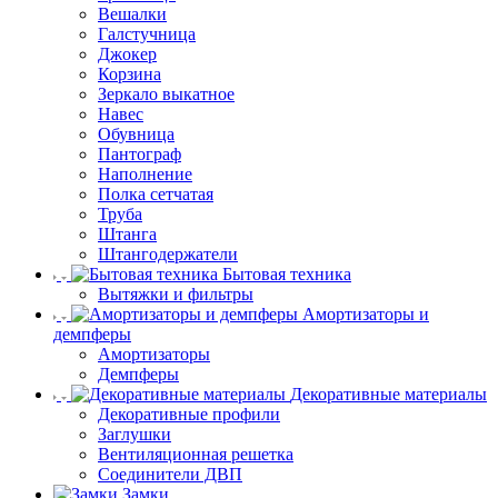
Вешалки
Галстучница
Джокер
Корзина
Зеркало выкатное
Навес
Обувница
Пантограф
Наполнение
Полка сетчатая
Труба
Штанга
Штангодержатели
Бытовая техника
Вытяжки и фильтры
Амортизаторы и
демпферы
Амортизаторы
Демпферы
Декоративные материалы
Декоративные профили
Заглушки
Вентиляционная решетка
Соединители ДВП
Замки