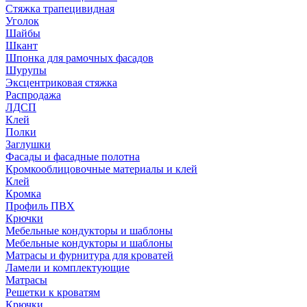
Стяжка трапецивидная
Уголок
Шайбы
Шкант
Шпонка для рамочных фасадов
Шурупы
Эксцентриковая стяжка
Распродажа
ЛДСП
Клей
Полки
Заглушки
Фасады и фасадные полотна
Кромкооблицовочные материалы и клей
Клей
Кромка
Профиль ПВХ
Крючки
Мебельные кондукторы и шаблоны
Мебельные кондукторы и шаблоны
Матрасы и фурнитура для кроватей
Ламели и комплектующие
Матрасы
Решетки к кроватям
Крючки