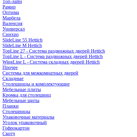
Топ-лайн
Рамир
Оптима
Марбела
Валенсия
Универсал
Синхро
SlideLine 55 Hettich
SlideLine M Hettich
TopLine 27 - Система раздвижных дверей Hettich
TopLine L - Система раздвижных дверей Hettich
WingLine L - Система складных дверей Hettich
Прочее
Системы для межкомнатных дверей
Складные
Столешницы и комплектующие
Мебельные плиты
Кромка для столешниц
Мебельные щиты
Планки
Столешницы
Упаковочные материалы
Уголок упаковочный
Гофрокартон
Скотч