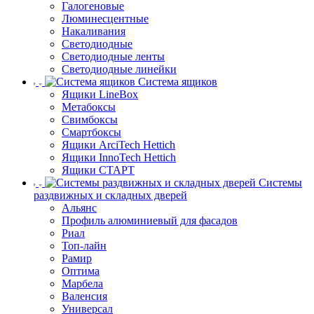
Галогеновые
Люминесцентные
Накаливания
Светодиодные
Светодиодные ленты
Светодиодные линейки
Система ящиков
Ящики LineBox
Метабоксы
Свимбоксы
Смартбоксы
Ящики ArciTech Hettich
Ящики InnoTech Hettich
Ящики СТАРТ
Системы
раздвижных и складных дверей
Альянс
Профиль алюминиевый для фасадов
Риал
Топ-лайн
Рамир
Оптима
Марбела
Валенсия
Универсал