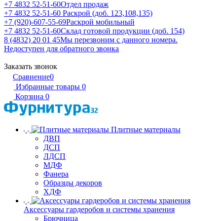
+7 4832 52-51-60
Отдел продаж
+7 4832 52-51-60
Раскрой (доб. 123,108,135)
+7 (920)-607-55-69
Раскрой мобильный
+7 4832 52-51-60
Склад готовой продукции (доб. 154)
8 (4832) 20 01 45
Мы перезвоним с данного номера.
Недоступен для обратного звонка
Заказать звонок
Сравнение
0
Избранные товары
0
Корзина
0
Плитные материалы
ДВП
ДСП
ЛДСП
МДФ
Фанера
Образцы декоров
ХДФ
Аксессуары гардеробов и системы хранения
Брючница