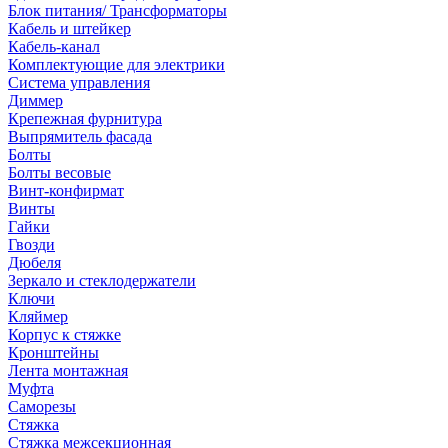
Блок питания/ Трансформаторы
Кабель и штейкер
Кабель-канал
Комплектующие для электрики
Система управления
Диммер
Крепежная фурнитура
Выпрямитель фасада
Болты
Болты весовые
Винт-конфирмат
Винты
Гайки
Гвозди
Дюбеля
Зеркало и стеклодержатели
Ключи
Кляймер
Корпус к стяжке
Кронштейны
Лента монтажная
Муфта
Саморезы
Стяжка
Стяжка межсекционная