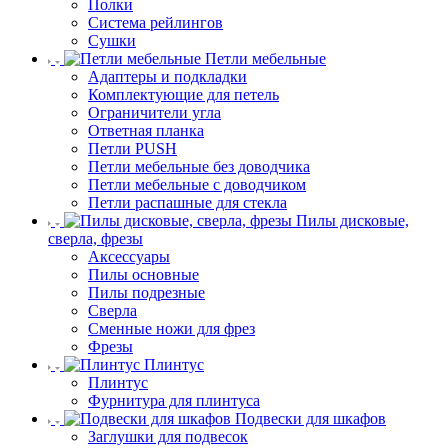
Полки
Система рейлингов
Сушки
Петли мебельные
Адаптеры и подкладки
Комплектующие для петель
Ограничители угла
Ответная планка
Петли PUSH
Петли мебельные без доводчика
Петли мебельные с доводчиком
Петли распашные для стекла
Пилы дисковые,
сверла, фрезы
Аксессуары
Пилы основные
Пилы подрезные
Сверла
Сменные ножи для фрез
Фрезы
Плинтус
Плинтус
Фурнитура для плинтуса
Подвески для шкафов
Заглушки для подвесок