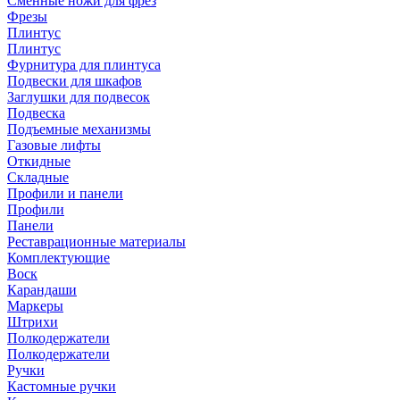
Сменные ножи для фрез
Фрезы
Плинтус
Плинтус
Фурнитура для плинтуса
Подвески для шкафов
Заглушки для подвесок
Подвеска
Подъемные механизмы
Газовые лифты
Откидные
Складные
Профили и панели
Профили
Панели
Реставрационные материалы
Комплектующие
Воск
Карандаши
Маркеры
Штрихи
Полкодержатели
Полкодержатели
Ручки
Кастомные ручки