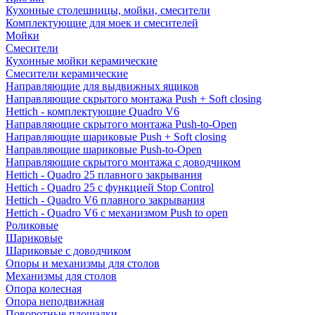
Кухонные столешницы, мойки, смесители
Комплектующие для моек и смесителей
Мойки
Смесители
Кухонные мойки керамические
Смесители керамические
Направляющие для выдвижных ящиков
Направляющие скрытого монтажа Push + Soft closing
Hettich - комплектующие Quadro V6
Направляющие скрытого монтажа Push-to-Open
Направляющие шариковые Push + Soft closing
Направляющие шариковые Push-to-Open
Направляющие скрытого монтажа с доводчиком
Hettich - Quadro 25 плавного закрывания
Hettich - Quadro 25 с функцией Stop Control
Hettich - Quadro V6 плавного закрывания
Hettich - Quadro V6 с механизмом Push to open
Роликовые
Шариковые
Шариковые с доводчиком
Опоры и механизмы для столов
Механизмы для столов
Опора колесная
Опора неподвижная
Поворотные площадки