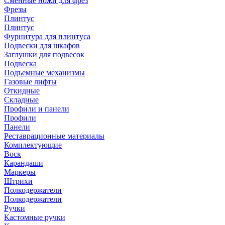
Сменные ножи для фрез
Фрезы
Плинтус
Плинтус
Фурнитура для плинтуса
Подвески для шкафов
Заглушки для подвесок
Подвеска
Подъемные механизмы
Газовые лифты
Откидные
Складные
Профили и панели
Профили
Панели
Реставрационные материалы
Комплектующие
Воск
Карандаши
Маркеры
Штрихи
Полкодержатели
Полкодержатели
Ручки
Кастомные ручки