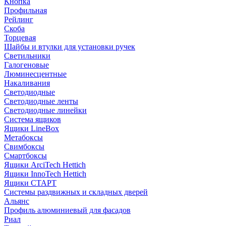
Кнопка
Профильная
Рейлинг
Скоба
Торцевая
Шайбы и втулки для установки ручек
Светильники
Галогеновые
Люминесцентные
Накаливания
Светодиодные
Светодиодные ленты
Светодиодные линейки
Система ящиков
Ящики LineBox
Метабоксы
Свимбоксы
Смартбоксы
Ящики ArciTech Hettich
Ящики InnoTech Hettich
Ящики СТАРТ
Системы раздвижных и складных дверей
Альянс
Профиль алюминиевый для фасадов
Риал