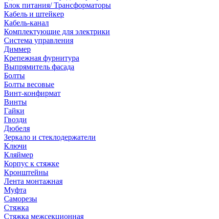
Блок питания/ Трансформаторы
Кабель и штейкер
Кабель-канал
Комплектующие для электрики
Система управления
Диммер
Крепежная фурнитура
Выпрямитель фасада
Болты
Болты весовые
Винт-конфирмат
Винты
Гайки
Гвозди
Дюбеля
Зеркало и стеклодержатели
Ключи
Кляймер
Корпус к стяжке
Кронштейны
Лента монтажная
Муфта
Саморезы
Стяжка
Стяжка межсекционная