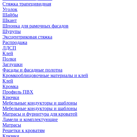
Стяжка трапецивидная
Уголок
Шайбы
Шкант
Шпонка для рамочных фасадов
Шурупы
Эксцентриковая стяжка
Распродажа
ЛДСП
Клей
Полки
Заглушки
Фасады и фасадные полотна
Кромкооблицовочные материалы и клей
Клей
Кромка
Профиль ПВХ
Крючки
Мебельные кондукторы и шаблоны
Мебельные кондукторы и шаблоны
Матрасы и фурнитура для кроватей
Ламели и комплектующие
Матрасы
Решетки к кроватям
Крючки