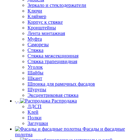
Зеркало и стеклодержатели
Ключи
Кляймер
Корпус к стяжке
Кронштейны
Лента монтажная
Муфта
Саморезы
Стяжка
Стяжка межсекционная
Стяжка трапецивидная
Уголок
Шайбы
Шкант
Шпонка для рамочных фасадов
Шурупы
Эксцентриковая стяжка
Распродажа
ЛДСП
Клей
Полки
Заглушки
Фасады и фасадные
полотна