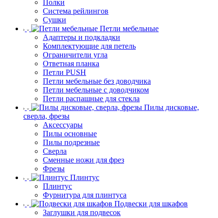
Полки
Система рейлингов
Сушки
Петли мебельные
Адаптеры и подкладки
Комплектующие для петель
Ограничители угла
Ответная планка
Петли PUSH
Петли мебельные без доводчика
Петли мебельные с доводчиком
Петли распашные для стекла
Пилы дисковые,
сверла, фрезы
Аксессуары
Пилы основные
Пилы подрезные
Сверла
Сменные ножи для фрез
Фрезы
Плинтус
Плинтус
Фурнитура для плинтуса
Подвески для шкафов
Заглушки для подвесок