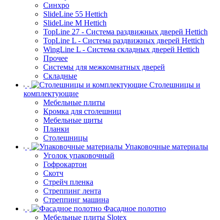
Синхро
SlideLine 55 Hettich
SlideLine M Hettich
TopLine 27 - Система раздвижных дверей Hettich
TopLine L - Система раздвижных дверей Hettich
WingLine L - Система складных дверей Hettich
Прочее
Системы для межкомнатных дверей
Складные
Столешницы и
комплектующие
Мебельные плиты
Кромка для столешниц
Мебельные щиты
Планки
Столешницы
Упаковочные материалы
Уголок упаковочный
Гофрокартон
Скотч
Стрейч пленка
Стреппинг лента
Стреппинг машина
Фасадное полотно
Мебельные плиты Slotex