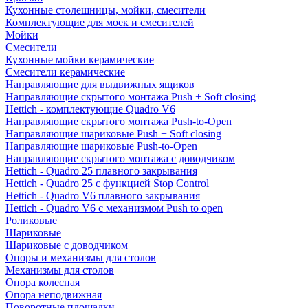
Кухонные столешницы, мойки, смесители
Комплектующие для моек и смесителей
Мойки
Смесители
Кухонные мойки керамические
Смесители керамические
Направляющие для выдвижных ящиков
Направляющие скрытого монтажа Push + Soft closing
Hettich - комплектующие Quadro V6
Направляющие скрытого монтажа Push-to-Open
Направляющие шариковые Push + Soft closing
Направляющие шариковые Push-to-Open
Направляющие скрытого монтажа с доводчиком
Hettich - Quadro 25 плавного закрывания
Hettich - Quadro 25 с функцией Stop Control
Hettich - Quadro V6 плавного закрывания
Hettich - Quadro V6 с механизмом Push to open
Роликовые
Шариковые
Шариковые с доводчиком
Опоры и механизмы для столов
Механизмы для столов
Опора колесная
Опора неподвижная
Поворотные площадки