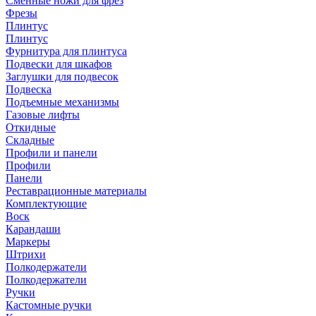
Сменные ножи для фрез
Фрезы
Плинтус
Плинтус
Фурнитура для плинтуса
Подвески для шкафов
Заглушки для подвесок
Подвеска
Подъемные механизмы
Газовые лифты
Откидные
Складные
Профили и панели
Профили
Панели
Реставрационные материалы
Комплектующие
Воск
Карандаши
Маркеры
Штрихи
Полкодержатели
Полкодержатели
Ручки
Кастомные ручки