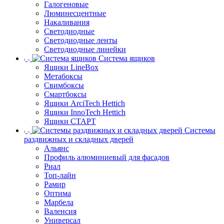
Галогеновые
Люминесцентные
Накаливания
Светодиодные
Светодиодные ленты
Светодиодные линейки
Система ящиков
Ящики LineBox
Метабоксы
Свимбоксы
Смартбоксы
Ящики ArciTech Hettich
Ящики InnoTech Hettich
Ящики СТАРТ
Системы
раздвижных и складных дверей
Альянс
Профиль алюминиевый для фасадов
Риал
Топ-лайн
Рамир
Оптима
Марбела
Валенсия
Универсал