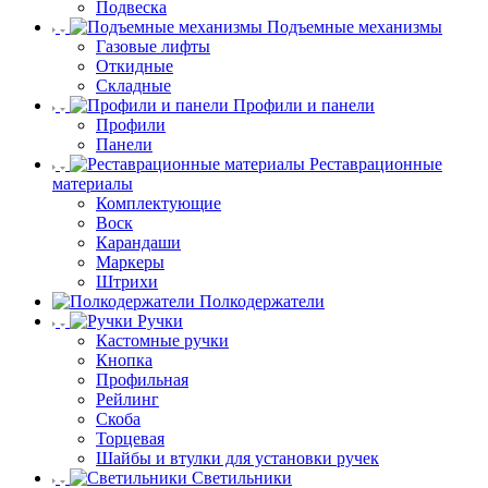
Подвеска
Подъемные механизмы
Газовые лифты
Откидные
Складные
Профили и панели
Профили
Панели
Реставрационные
материалы
Комплектующие
Воск
Карандаши
Маркеры
Штрихи
Полкодержатели
Ручки
Кастомные ручки
Кнопка
Профильная
Рейлинг
Скоба
Торцевая
Шайбы и втулки для установки ручек
Светильники