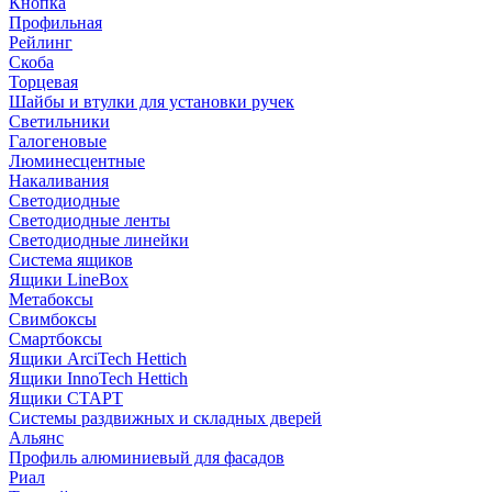
Кнопка
Профильная
Рейлинг
Скоба
Торцевая
Шайбы и втулки для установки ручек
Светильники
Галогеновые
Люминесцентные
Накаливания
Светодиодные
Светодиодные ленты
Светодиодные линейки
Система ящиков
Ящики LineBox
Метабоксы
Свимбоксы
Смартбоксы
Ящики ArciTech Hettich
Ящики InnoTech Hettich
Ящики СТАРТ
Системы раздвижных и складных дверей
Альянс
Профиль алюминиевый для фасадов
Риал