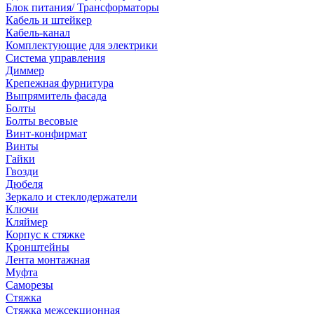
Блок питания/ Трансформаторы
Кабель и штейкер
Кабель-канал
Комплектующие для электрики
Система управления
Диммер
Крепежная фурнитура
Выпрямитель фасада
Болты
Болты весовые
Винт-конфирмат
Винты
Гайки
Гвозди
Дюбеля
Зеркало и стеклодержатели
Ключи
Кляймер
Корпус к стяжке
Кронштейны
Лента монтажная
Муфта
Саморезы
Стяжка
Стяжка межсекционная