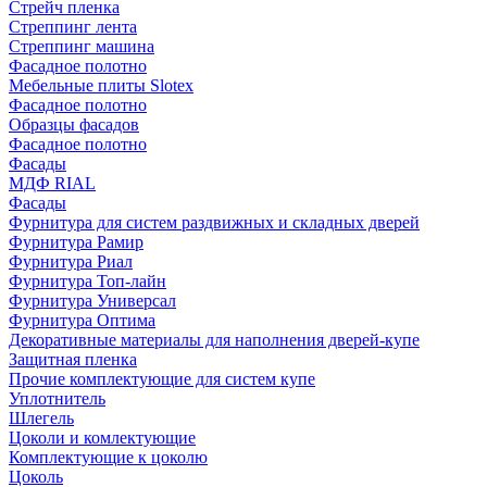
Стрейч пленка
Стреппинг лента
Стреппинг машина
Фасадное полотно
Мебельные плиты Slotex
Фасадное полотно
Образцы фасадов
Фасадное полотно
Фасады
МДФ RIAL
Фасады
Фурнитура для систем раздвижных и складных дверей
Фурнитура Рамир
Фурнитура Риал
Фурнитура Топ-лайн
Фурнитура Универсал
Фурнитура Оптима
Декоративные материалы для наполнения дверей-купе
Защитная пленка
Прочие комплектующие для систем купе
Уплотнитель
Шлегель
Цоколи и комлектующие
Комплектующие к цоколю
Цоколь