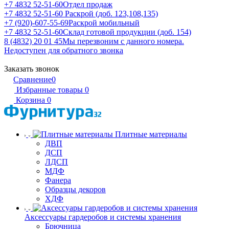
+7 4832 52-51-60
Отдел продаж
+7 4832 52-51-60
Раскрой (доб. 123,108,135)
+7 (920)-607-55-69
Раскрой мобильный
+7 4832 52-51-60
Склад готовой продукции (доб. 154)
8 (4832) 20 01 45
Мы перезвоним с данного номера.
Недоступен для обратного звонка
Заказать звонок
Сравнение
0
Избранные товары
0
Корзина
0
Плитные материалы
ДВП
ДСП
ЛДСП
МДФ
Фанера
Образцы декоров
ХДФ
Аксессуары гардеробов и системы хранения
Брючница