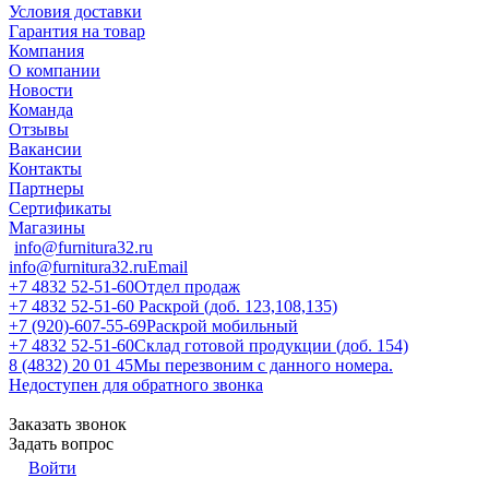
Условия доставки
Гарантия на товар
Компания
О компании
Новости
Команда
Отзывы
Вакансии
Контакты
Партнеры
Сертификаты
Магазины
info@furnitura32.ru
info@furnitura32.ru
Email
+7 4832 52-51-60
Отдел продаж
+7 4832 52-51-60
Раскрой (доб. 123,108,135)
+7 (920)-607-55-69
Раскрой мобильный
+7 4832 52-51-60
Склад готовой продукции (доб. 154)
8 (4832) 20 01 45
Мы перезвоним с данного номера.
Недоступен для обратного звонка
Заказать звонок
Задать вопрос
Войти