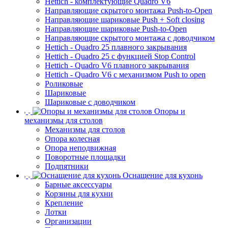
Hettich - комплектующие Quadro V6
Направляющие скрытого монтажа Push-to-Open
Направляющие шариковые Push + Soft closing
Направляющие шариковые Push-to-Open
Направляющие скрытого монтажа с доводчиком
Hettich - Quadro 25 плавного закрывания
Hettich - Quadro 25 с функцией Stop Control
Hettich - Quadro V6 плавного закрывания
Hettich - Quadro V6 с механизмом Push to open
Роликовые
Шариковые
Шариковые с доводчиком
Опоры и
механизмы для столов
Механизмы для столов
Опора колесная
Опора неподвижная
Поворотные площадки
Подпятники
Оснащение для кухонь
Барные аксессуары
Корзины для кухни
Крепление
Лотки
Организации