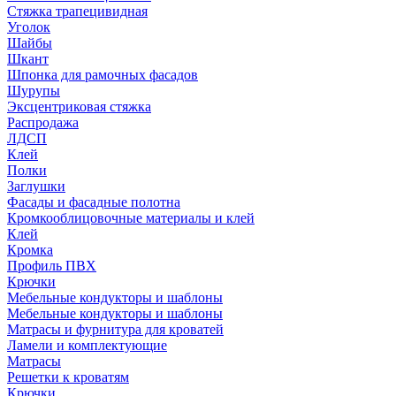
Стяжка трапецивидная
Уголок
Шайбы
Шкант
Шпонка для рамочных фасадов
Шурупы
Эксцентриковая стяжка
Распродажа
ЛДСП
Клей
Полки
Заглушки
Фасады и фасадные полотна
Кромкооблицовочные материалы и клей
Клей
Кромка
Профиль ПВХ
Крючки
Мебельные кондукторы и шаблоны
Мебельные кондукторы и шаблоны
Матрасы и фурнитура для кроватей
Ламели и комплектующие
Матрасы
Решетки к кроватям
Крючки