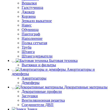
Вешалки
Галстучница
Джокер
Корзина
Зеркало выкатное
Навес
Обувница
Пантограф
Наполнение
Полка сетчатая
Труба
Штанга
Штангодержатели
Бытовая техника
Вытяжки и фильтры
Амортизаторы и
демпферы
Амортизаторы
Демпферы
Декоративные материалы
Декоративные профили
Заглушки
Вентиляционная решетка
Соединители ДВП
Замки