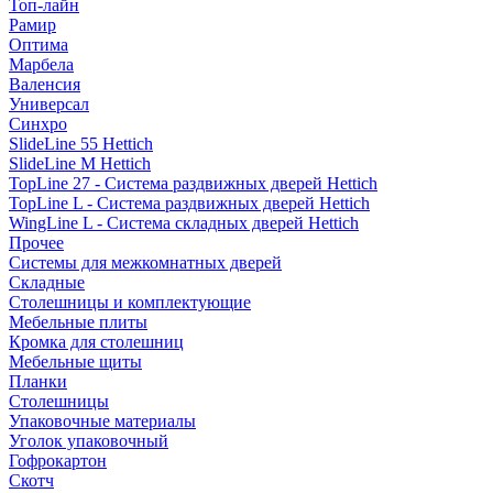
Топ-лайн
Рамир
Оптима
Марбела
Валенсия
Универсал
Синхро
SlideLine 55 Hettich
SlideLine M Hettich
TopLine 27 - Система раздвижных дверей Hettich
TopLine L - Система раздвижных дверей Hettich
WingLine L - Система складных дверей Hettich
Прочее
Системы для межкомнатных дверей
Складные
Столешницы и комплектующие
Мебельные плиты
Кромка для столешниц
Мебельные щиты
Планки
Столешницы
Упаковочные материалы
Уголок упаковочный
Гофрокартон
Скотч