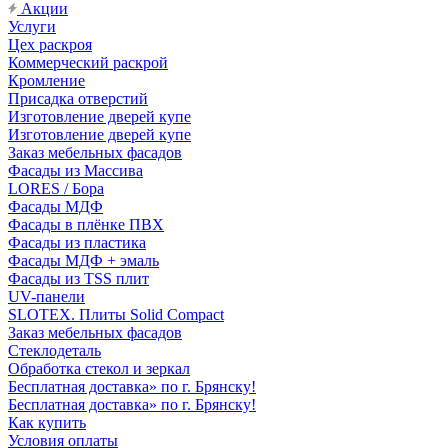
Акции
Услуги
Цех раскроя
Коммерческий раскрой
Кромление
Присадка отверстий
Изготовление дверей купе
Изготовление дверей купе
Заказ мебельных фасадов
Фасады из Массива
LORES / Бора
Фасады МДФ
Фасады в плёнке ПВХ
Фасады из пластика
Фасады МДФ + эмаль
Фасады из TSS плит
UV-панели
SLOTEX. Плиты Solid Compact
Заказ мебельных фасадов
Стеклодеталь
Обработка стекол и зеркал
Бесплатная доставка» по г. Брянску!
Бесплатная доставка» по г. Брянску!
Как купить
Условия оплаты