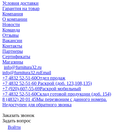
Условия доставки
Гарантия на товар
Компания
О компании
Новости
Команда
Отзывы
Вакансии
Контакты
Партнеры
Сертификаты
Магазины
info@furnitura32.ru
info@furnitura32.ru
Email
+7 4832 52-51-60
Отдел продаж
+7 4832 52-51-60
Раскрой (доб. 123,108,135)
+7 (920)-607-55-69
Раскрой мобильный
+7 4832 52-51-60
Склад готовой продукции (доб. 154)
8 (4832) 20 01 45
Мы перезвоним с данного номера.
Недоступен для обратного звонка
Заказать звонок
Задать вопрос
Войти