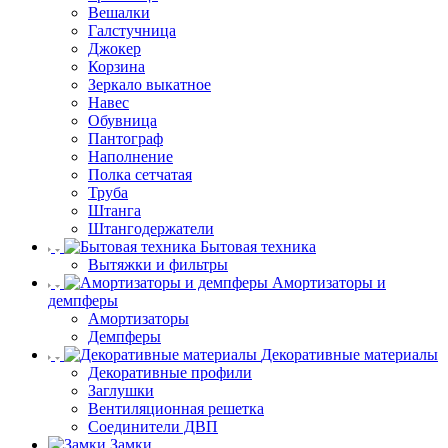
Вешалки
Галстучница
Джокер
Корзина
Зеркало выкатное
Навес
Обувница
Пантограф
Наполнение
Полка сетчатая
Труба
Штанга
Штангодержатели
Бытовая техника
Вытяжки и фильтры
Амортизаторы и
демпферы
Амортизаторы
Демпферы
Декоративные материалы
Декоративные профили
Заглушки
Вентиляционная решетка
Соединители ДВП
Замки