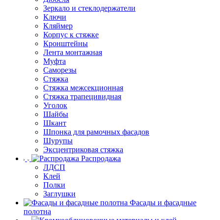
Зеркало и стеклодержатели
Ключи
Кляймер
Корпус к стяжке
Кронштейны
Лента монтажная
Муфта
Саморезы
Стяжка
Стяжка межсекционная
Стяжка трапецивидная
Уголок
Шайбы
Шкант
Шпонка для рамочных фасадов
Шурупы
Эксцентриковая стяжка
Распродажа
ЛДСП
Клей
Полки
Заглушки
Фасады и фасадные
полотна