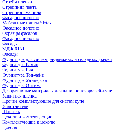
Стрейч пленка
Стреппинг лента
Стреппинг машина
Фасадное полотно
Мебельные плиты Slotex
Фасадное полотно
Образцы фасадов
Фасадное полотно
Фасады
МДФ RIAL
Фасады
Фурнитура для систем раздвижных и складных дверей
Фурнитура Рамир
Фурнитура Риал
Фурнитура Топ-лайн
Фурнитура Универсал
Фурнитура Оптима
Декоративные материалы для наполнения дверей-купе
Защитная пленка
Прочие комплектующие для систем купе
Уплотнитель
Шлегель
Цоколи и комлектующие
Комплектующие к цоколю
Цоколь