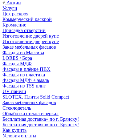
Акции
Услуги
Цех раскроя
Коммерческий раскрой
Кромление
Присадка отверстий
Изготовление дверей купе
Изготовление дверей купе
Заказ мебельных фасадов
Фасады из Массива
LORES / Бора
Фасады МДФ
Фасады в плёнке ПВХ
Фасады из пластика
Фасады МДФ + эмаль
Фасады из TSS плит
UV-панели
SLOTEX. Плиты Solid Compact
Заказ мебельных фасадов
Стеклодеталь
Обработка стекол и зеркал
Бесплатная доставка» по г. Брянску!
Бесплатная доставка» по г. Брянску!
Как купить
Условия оплаты