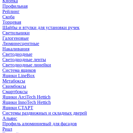
Кнопка
Профильная
Рейлинг
Скоба
Торцевая
Шайбы и втулки для установки ручек
Светильники
Галогеновые
Люминесцентные
Накаливания
Светодиодные
Светодиодные ленты
Светодиодные линейки
Система ящиков
Ящики LineBox
Метабоксы
Свимбоксы
Смартбоксы
Ящики ArciTech Hettich
Ящики InnoTech Hettich
Ящики СТАРТ
Системы раздвижных и складных дверей
Альянс
Профиль алюминиевый для фасадов
Риал