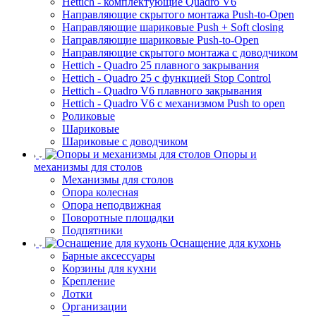
Hettich - комплектующие Quadro V6
Направляющие скрытого монтажа Push-to-Open
Направляющие шариковые Push + Soft closing
Направляющие шариковые Push-to-Open
Направляющие скрытого монтажа с доводчиком
Hettich - Quadro 25 плавного закрывания
Hettich - Quadro 25 с функцией Stop Control
Hettich - Quadro V6 плавного закрывания
Hettich - Quadro V6 с механизмом Push to open
Роликовые
Шариковые
Шариковые с доводчиком
Опоры и
механизмы для столов
Механизмы для столов
Опора колесная
Опора неподвижная
Поворотные площадки
Подпятники
Оснащение для кухонь
Барные аксессуары
Корзины для кухни
Крепление
Лотки
Организации