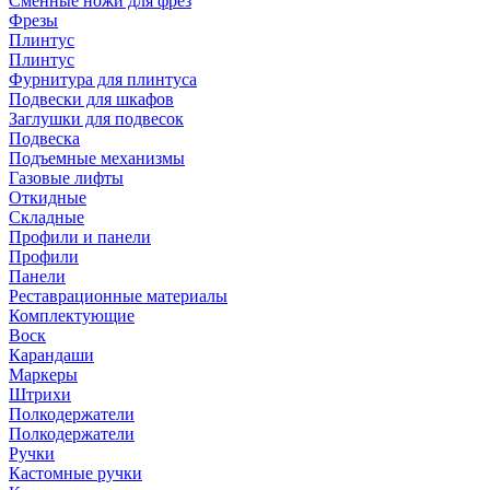
Сменные ножи для фрез
Фрезы
Плинтус
Плинтус
Фурнитура для плинтуса
Подвески для шкафов
Заглушки для подвесок
Подвеска
Подъемные механизмы
Газовые лифты
Откидные
Складные
Профили и панели
Профили
Панели
Реставрационные материалы
Комплектующие
Воск
Карандаши
Маркеры
Штрихи
Полкодержатели
Полкодержатели
Ручки
Кастомные ручки