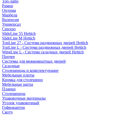
Топ-лайн
Рамир
Оптима
Марбела
Валенсия
Универсал
Синхро
SlideLine 55 Hettich
SlideLine M Hettich
TopLine 27 - Система раздвижных дверей Hettich
TopLine L - Система раздвижных дверей Hettich
WingLine L - Система складных дверей Hettich
Прочее
Системы для межкомнатных дверей
Складные
Столешницы и комплектующие
Мебельные плиты
Кромка для столешниц
Мебельные щиты
Планки
Столешницы
Упаковочные материалы
Уголок упаковочный
Гофрокартон
Скотч