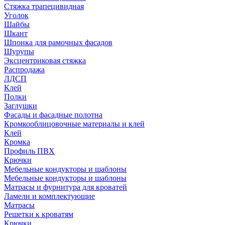
Стяжка трапецивидная
Уголок
Шайбы
Шкант
Шпонка для рамочных фасадов
Шурупы
Эксцентриковая стяжка
Распродажа
ЛДСП
Клей
Полки
Заглушки
Фасады и фасадные полотна
Кромкооблицовочные материалы и клей
Клей
Кромка
Профиль ПВХ
Крючки
Мебельные кондукторы и шаблоны
Мебельные кондукторы и шаблоны
Матрасы и фурнитура для кроватей
Ламели и комплектующие
Матрасы
Решетки к кроватям
Крючки