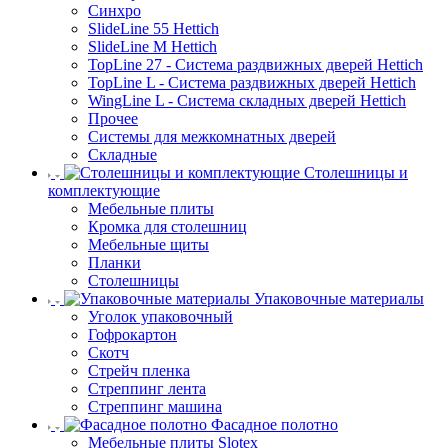
Синхро
SlideLine 55 Hettich
SlideLine M Hettich
TopLine 27 - Система раздвижных дверей Hettich
TopLine L - Система раздвижных дверей Hettich
WingLine L - Система складных дверей Hettich
Прочее
Системы для межкомнатных дверей
Складные
Столешницы и
комплектующие
Мебельные плиты
Кромка для столешниц
Мебельные щиты
Планки
Столешницы
Упаковочные материалы
Уголок упаковочный
Гофрокартон
Скотч
Стрейч пленка
Стреппинг лента
Стреппинг машина
Фасадное полотно
Мебельные плиты Slotex