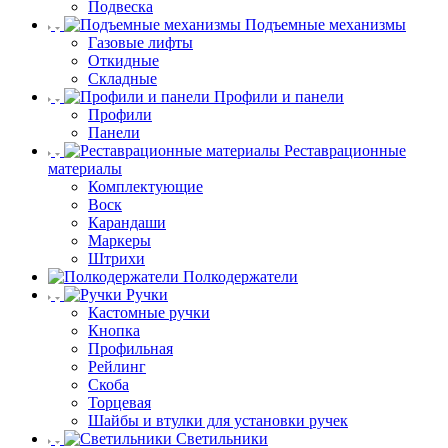
Подвеска
Подъемные механизмы
Газовые лифты
Откидные
Складные
Профили и панели
Профили
Панели
Реставрационные
материалы
Комплектующие
Воск
Карандаши
Маркеры
Штрихи
Полкодержатели
Ручки
Кастомные ручки
Кнопка
Профильная
Рейлинг
Скоба
Торцевая
Шайбы и втулки для установки ручек
Светильники