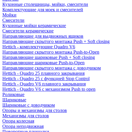
Кухонные столешницы, мойки, смесители
Комплектующие для моек и смесителей
Мойки
Смесители
Кухонные мойки керамические
Смесители керамические
Направляющие для выдвижных ящиков
Направляющие скрытого монтажа Push + Soft closing
Hettich - комплектующие Quadro V6
Направляющие скрытого монтажа Push-to-Open
Направляющие шариковые Push + Soft closing
Направляющие шариковые Push-to-Open
Направляющие скрытого монтажа с доводчиком
Hettich - Quadro 25 плавного закрывания
Hettich - Quadro 25 с функцией Stop Control
Hettich - Quadro V6 плавного закрывания
Hettich - Quadro V6 с механизмом Push to open
Роликовые
Шариковые
Шариковые с доводчиком
Опоры и механизмы для столов
Механизмы для столов
Опора колесная
Опора неподвижная
Поворотные площадки