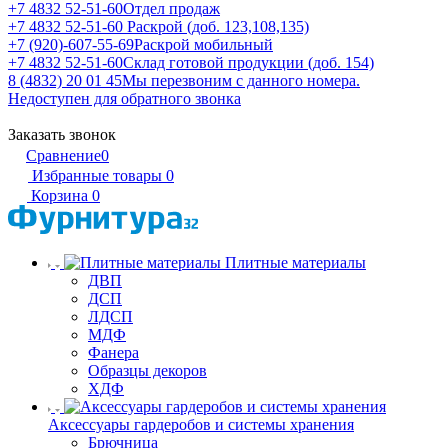
+7 4832 52-51-60
Отдел продаж
+7 4832 52-51-60
Раскрой (доб. 123,108,135)
+7 (920)-607-55-69
Раскрой мобильный
+7 4832 52-51-60
Склад готовой продукции (доб. 154)
8 (4832) 20 01 45
Мы перезвоним с данного номера.
Недоступен для обратного звонка
Заказать звонок
Сравнение
0
Избранные товары
0
Корзина
0
Плитные материалы
ДВП
ДСП
ЛДСП
МДФ
Фанера
Образцы декоров
ХДФ
Аксессуары гардеробов и системы хранения
Брючница