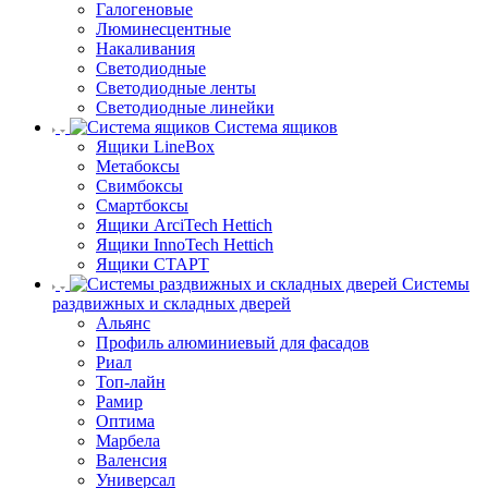
Галогеновые
Люминесцентные
Накаливания
Светодиодные
Светодиодные ленты
Светодиодные линейки
Система ящиков
Ящики LineBox
Метабоксы
Свимбоксы
Смартбоксы
Ящики ArciTech Hettich
Ящики InnoTech Hettich
Ящики СТАРТ
Системы
раздвижных и складных дверей
Альянс
Профиль алюминиевый для фасадов
Риал
Топ-лайн
Рамир
Оптима
Марбела
Валенсия
Универсал