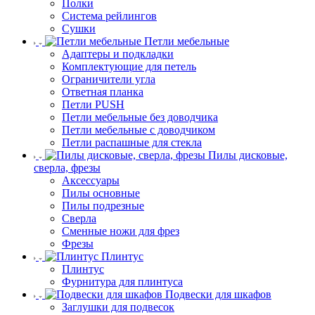
Полки
Система рейлингов
Сушки
Петли мебельные
Адаптеры и подкладки
Комплектующие для петель
Ограничители угла
Ответная планка
Петли PUSH
Петли мебельные без доводчика
Петли мебельные с доводчиком
Петли распашные для стекла
Пилы дисковые,
сверла, фрезы
Аксессуары
Пилы основные
Пилы подрезные
Сверла
Сменные ножи для фрез
Фрезы
Плинтус
Плинтус
Фурнитура для плинтуса
Подвески для шкафов
Заглушки для подвесок