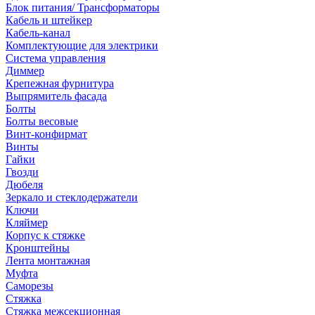
Блок питания/ Трансформаторы
Кабель и штейкер
Кабель-канал
Комплектующие для электрики
Система управления
Диммер
Крепежная фурнитура
Выпрямитель фасада
Болты
Болты весовые
Винт-конфирмат
Винты
Гайки
Гвозди
Дюбеля
Зеркало и стеклодержатели
Ключи
Кляймер
Корпус к стяжке
Кронштейны
Лента монтажная
Муфта
Саморезы
Стяжка
Стяжка межсекционная