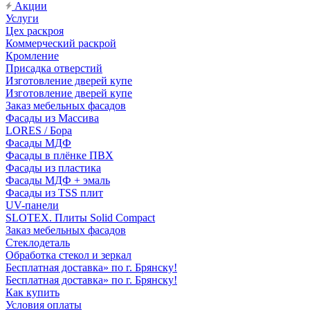
Акции
Услуги
Цех раскроя
Коммерческий раскрой
Кромление
Присадка отверстий
Изготовление дверей купе
Изготовление дверей купе
Заказ мебельных фасадов
Фасады из Массива
LORES / Бора
Фасады МДФ
Фасады в плёнке ПВХ
Фасады из пластика
Фасады МДФ + эмаль
Фасады из TSS плит
UV-панели
SLOTEX. Плиты Solid Compact
Заказ мебельных фасадов
Стеклодеталь
Обработка стекол и зеркал
Бесплатная доставка» по г. Брянску!
Бесплатная доставка» по г. Брянску!
Как купить
Условия оплаты