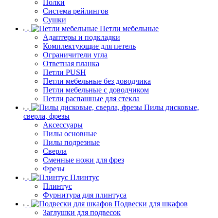
Полки
Система рейлингов
Сушки
Петли мебельные
Адаптеры и подкладки
Комплектующие для петель
Ограничители угла
Ответная планка
Петли PUSH
Петли мебельные без доводчика
Петли мебельные с доводчиком
Петли распашные для стекла
Пилы дисковые,
сверла, фрезы
Аксессуары
Пилы основные
Пилы подрезные
Сверла
Сменные ножи для фрез
Фрезы
Плинтус
Плинтус
Фурнитура для плинтуса
Подвески для шкафов
Заглушки для подвесок