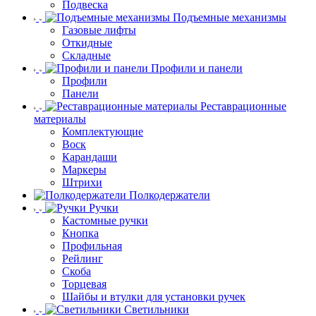
Подвеска
Подъемные механизмы
Газовые лифты
Откидные
Складные
Профили и панели
Профили
Панели
Реставрационные
материалы
Комплектующие
Воск
Карандаши
Маркеры
Штрихи
Полкодержатели
Ручки
Кастомные ручки
Кнопка
Профильная
Рейлинг
Скоба
Торцевая
Шайбы и втулки для установки ручек
Светильники