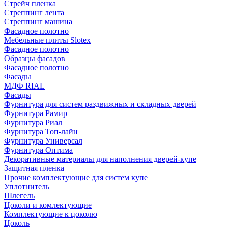
Стрейч пленка
Стреппинг лента
Стреппинг машина
Фасадное полотно
Мебельные плиты Slotex
Фасадное полотно
Образцы фасадов
Фасадное полотно
Фасады
МДФ RIAL
Фасады
Фурнитура для систем раздвижных и складных дверей
Фурнитура Рамир
Фурнитура Риал
Фурнитура Топ-лайн
Фурнитура Универсал
Фурнитура Оптима
Декоративные материалы для наполнения дверей-купе
Защитная пленка
Прочие комплектующие для систем купе
Уплотнитель
Шлегель
Цоколи и комлектующие
Комплектующие к цоколю
Цоколь