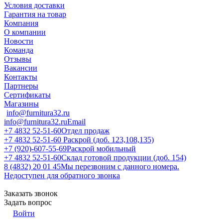
Условия доставки
Гарантия на товар
Компания
О компании
Новости
Команда
Отзывы
Вакансии
Контакты
Партнеры
Сертификаты
Магазины
info@furnitura32.ru
info@furnitura32.ru
Email
+7 4832 52-51-60
Отдел продаж
+7 4832 52-51-60
Раскрой (доб. 123,108,135)
+7 (920)-607-55-69
Раскрой мобильный
+7 4832 52-51-60
Склад готовой продукции (доб. 154)
8 (4832) 20 01 45
Мы перезвоним с данного номера.
Недоступен для обратного звонка
Заказать звонок
Задать вопрос
Войти