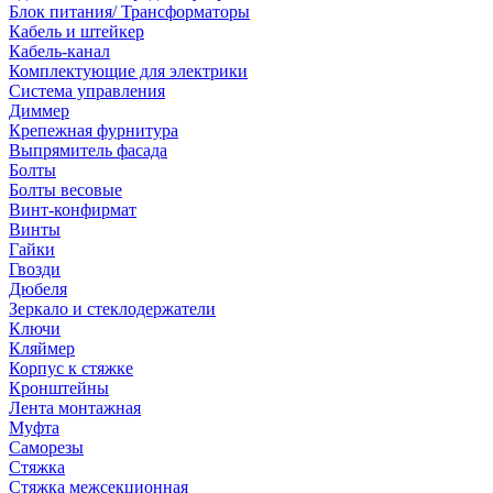
Блок питания/ Трансформаторы
Кабель и штейкер
Кабель-канал
Комплектующие для электрики
Система управления
Диммер
Крепежная фурнитура
Выпрямитель фасада
Болты
Болты весовые
Винт-конфирмат
Винты
Гайки
Гвозди
Дюбеля
Зеркало и стеклодержатели
Ключи
Кляймер
Корпус к стяжке
Кронштейны
Лента монтажная
Муфта
Саморезы
Стяжка
Стяжка межсекционная