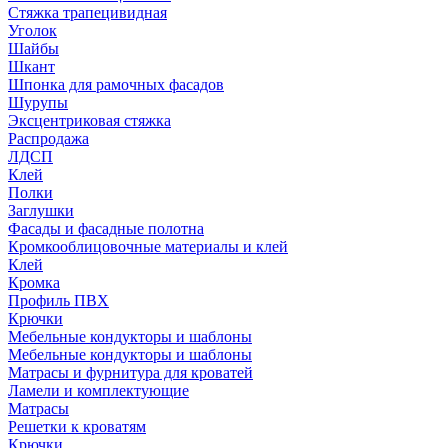
Стяжка трапецивидная
Уголок
Шайбы
Шкант
Шпонка для рамочных фасадов
Шурупы
Эксцентриковая стяжка
Распродажа
ЛДСП
Клей
Полки
Заглушки
Фасады и фасадные полотна
Кромкооблицовочные материалы и клей
Клей
Кромка
Профиль ПВХ
Крючки
Мебельные кондукторы и шаблоны
Мебельные кондукторы и шаблоны
Матрасы и фурнитура для кроватей
Ламели и комплектующие
Матрасы
Решетки к кроватям
Крючки