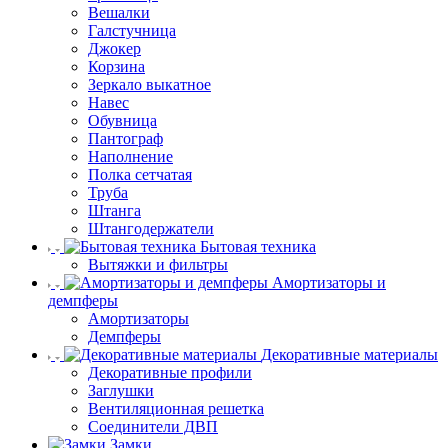
Вешалки
Галстучница
Джокер
Корзина
Зеркало выкатное
Навес
Обувница
Пантограф
Наполнение
Полка сетчатая
Труба
Штанга
Штангодержатели
Бытовая техника
Вытяжки и фильтры
Амортизаторы и
демпферы
Амортизаторы
Демпферы
Декоративные материалы
Декоративные профили
Заглушки
Вентиляционная решетка
Соединители ДВП
Замки