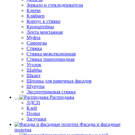
Зеркало и стеклодержатели
Ключи
Кляймер
Корпус к стяжке
Кронштейны
Лента монтажная
Муфта
Саморезы
Стяжка
Стяжка межсекционная
Стяжка трапецивидная
Уголок
Шайбы
Шкант
Шпонка для рамочных фасадов
Шурупы
Эксцентриковая стяжка
Распродажа
ЛДСП
Клей
Полки
Заглушки
Фасады и фасадные
полотна