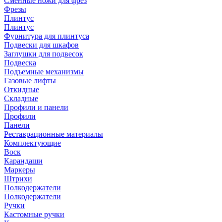
Сменные ножи для фрез
Фрезы
Плинтус
Плинтус
Фурнитура для плинтуса
Подвески для шкафов
Заглушки для подвесок
Подвеска
Подъемные механизмы
Газовые лифты
Откидные
Складные
Профили и панели
Профили
Панели
Реставрационные материалы
Комплектующие
Воск
Карандаши
Маркеры
Штрихи
Полкодержатели
Полкодержатели
Ручки
Кастомные ручки