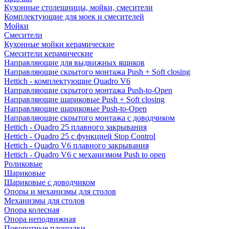
Кухонные столешницы, мойки, смесители
Комплектующие для моек и смесителей
Мойки
Смесители
Кухонные мойки керамические
Смесители керамические
Направляющие для выдвижных ящиков
Направляющие скрытого монтажа Push + Soft closing
Hettich - комплектующие Quadro V6
Направляющие скрытого монтажа Push-to-Open
Направляющие шариковые Push + Soft closing
Направляющие шариковые Push-to-Open
Направляющие скрытого монтажа с доводчиком
Hettich - Quadro 25 плавного закрывания
Hettich - Quadro 25 с функцией Stop Control
Hettich - Quadro V6 плавного закрывания
Hettich - Quadro V6 с механизмом Push to open
Роликовые
Шариковые
Шариковые с доводчиком
Опоры и механизмы для столов
Механизмы для столов
Опора колесная
Опора неподвижная
Поворотные площадки