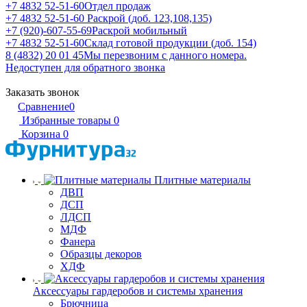
+7 4832 52-51-60
Отдел продаж
+7 4832 52-51-60
Раскрой (доб. 123,108,135)
+7 (920)-607-55-69
Раскрой мобильный
+7 4832 52-51-60
Склад готовой продукции (доб. 154)
8 (4832) 20 01 45
Мы перезвоним с данного номера.
Недоступен для обратного звонка
Заказать звонок
Сравнение
0
Избранные товары
0
Корзина
0
Плитные материалы
ДВП
ДСП
ЛДСП
МДФ
Фанера
Образцы декоров
ХДФ
Аксессуары гардеробов и системы хранения
Брючница