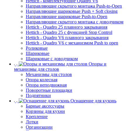
Hettich - комплектующие Quadro V6
Направляющие скрытого монтажа Push-to-Open
Направляющие шариковые Push + Soft closing
Направляющие шариковые Push-to-Open
Направляющие скрытого монтажа с доводчиком
Hettich - Quadro 25 плавного закрывания
Hettich - Quadro 25 с функцией Stop Control
Hettich - Quadro V6 плавного закрывания
Hettich - Quadro V6 с механизмом Push to open
Роликовые
Шариковые
Шариковые с доводчиком
Опоры и
механизмы для столов
Механизмы для столов
Опора колесная
Опора неподвижная
Поворотные площадки
Подпятники
Оснащение для кухонь
Барные аксессуары
Корзины для кухни
Крепление
Лотки
Организации