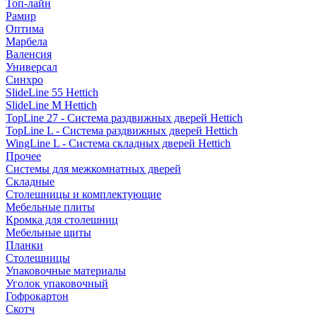
Топ-лайн
Рамир
Оптима
Марбела
Валенсия
Универсал
Синхро
SlideLine 55 Hettich
SlideLine M Hettich
TopLine 27 - Система раздвижных дверей Hettich
TopLine L - Система раздвижных дверей Hettich
WingLine L - Система складных дверей Hettich
Прочее
Системы для межкомнатных дверей
Складные
Столешницы и комплектующие
Мебельные плиты
Кромка для столешниц
Мебельные щиты
Планки
Столешницы
Упаковочные материалы
Уголок упаковочный
Гофрокартон
Скотч