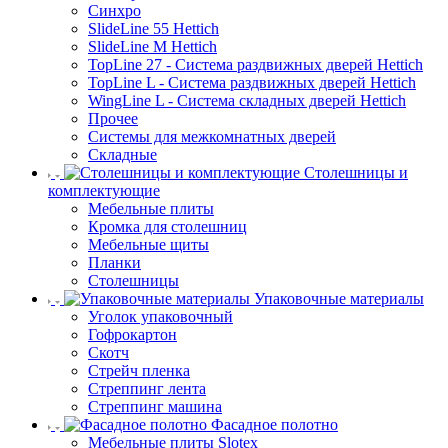
Синхро
SlideLine 55 Hettich
SlideLine M Hettich
TopLine 27 - Система раздвижных дверей Hettich
TopLine L - Система раздвижных дверей Hettich
WingLine L - Система складных дверей Hettich
Прочее
Системы для межкомнатных дверей
Складные
Столешницы и
комплектующие
Мебельные плиты
Кромка для столешниц
Мебельные щиты
Планки
Столешницы
Упаковочные материалы
Уголок упаковочный
Гофрокартон
Скотч
Стрейч пленка
Стреппинг лента
Стреппинг машина
Фасадное полотно
Мебельные плиты Slotex