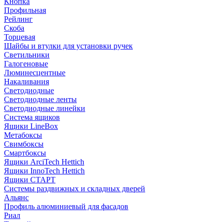
Кнопка
Профильная
Рейлинг
Скоба
Торцевая
Шайбы и втулки для установки ручек
Светильники
Галогеновые
Люминесцентные
Накаливания
Светодиодные
Светодиодные ленты
Светодиодные линейки
Система ящиков
Ящики LineBox
Метабоксы
Свимбоксы
Смартбоксы
Ящики ArciTech Hettich
Ящики InnoTech Hettich
Ящики СТАРТ
Системы раздвижных и складных дверей
Альянс
Профиль алюминиевый для фасадов
Риал