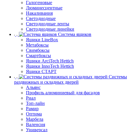
Галогеновые
Люминесцентные
Накаливания
Светодиодные
Светодиодные ленты
Светодиодные линейки
Система ящиков
Ящики LineBox
Метабоксы
Свимбоксы
Смартбоксы
Ящики ArciTech Hettich
Ящики InnoTech Hettich
Ящики СТАРТ
Системы
раздвижных и складных дверей
Альянс
Профиль алюминиевый для фасадов
Риал
Топ-лайн
Рамир
Оптима
Марбела
Валенсия
Универсал