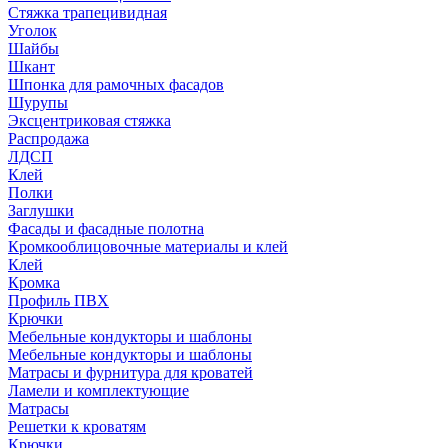
Стяжка трапецивидная
Уголок
Шайбы
Шкант
Шпонка для рамочных фасадов
Шурупы
Эксцентриковая стяжка
Распродажа
ЛДСП
Клей
Полки
Заглушки
Фасады и фасадные полотна
Кромкооблицовочные материалы и клей
Клей
Кромка
Профиль ПВХ
Крючки
Мебельные кондукторы и шаблоны
Мебельные кондукторы и шаблоны
Матрасы и фурнитура для кроватей
Ламели и комплектующие
Матрасы
Решетки к кроватям
Крючки