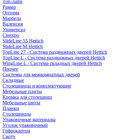
Топ-лайн
Рамир
Оптима
Марбела
Валенсия
Универсал
Синхро
SlideLine 55 Hettich
SlideLine M Hettich
TopLine 27 - Система раздвижных дверей Hettich
TopLine L - Система раздвижных дверей Hettich
WingLine L - Система складных дверей Hettich
Прочее
Системы для межкомнатных дверей
Складные
Столешницы и комплектующие
Мебельные плиты
Кромка для столешниц
Мебельные щиты
Планки
Столешницы
Упаковочные материалы
Уголок упаковочный
Гофрокартон
Скотч