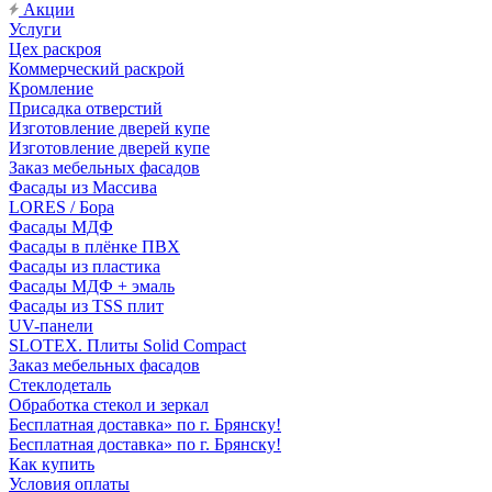
Акции
Услуги
Цех раскроя
Коммерческий раскрой
Кромление
Присадка отверстий
Изготовление дверей купе
Изготовление дверей купе
Заказ мебельных фасадов
Фасады из Массива
LORES / Бора
Фасады МДФ
Фасады в плёнке ПВХ
Фасады из пластика
Фасады МДФ + эмаль
Фасады из TSS плит
UV-панели
SLOTEX. Плиты Solid Compact
Заказ мебельных фасадов
Стеклодеталь
Обработка стекол и зеркал
Бесплатная доставка» по г. Брянску!
Бесплатная доставка» по г. Брянску!
Как купить
Условия оплаты