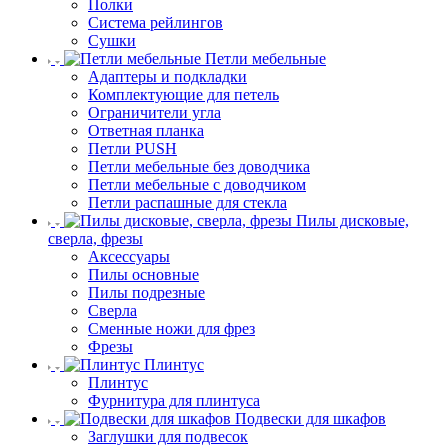
Полки
Система рейлингов
Сушки
Петли мебельные
Адаптеры и подкладки
Комплектующие для петель
Ограничители угла
Ответная планка
Петли PUSH
Петли мебельные без доводчика
Петли мебельные с доводчиком
Петли распашные для стекла
Пилы дисковые,
сверла, фрезы
Аксессуары
Пилы основные
Пилы подрезные
Сверла
Сменные ножи для фрез
Фрезы
Плинтус
Плинтус
Фурнитура для плинтуса
Подвески для шкафов
Заглушки для подвесок