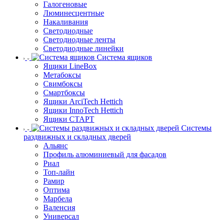
Галогеновые
Люминесцентные
Накаливания
Светодиодные
Светодиодные ленты
Светодиодные линейки
Система ящиков
Ящики LineBox
Метабоксы
Свимбоксы
Смартбоксы
Ящики ArciTech Hettich
Ящики InnoTech Hettich
Ящики СТАРТ
Системы
раздвижных и складных дверей
Альянс
Профиль алюминиевый для фасадов
Риал
Топ-лайн
Рамир
Оптима
Марбела
Валенсия
Универсал