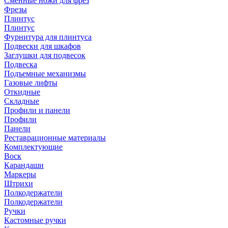
Сменные ножи для фрез
Фрезы
Плинтус
Плинтус
Фурнитура для плинтуса
Подвески для шкафов
Заглушки для подвесок
Подвеска
Подъемные механизмы
Газовые лифты
Откидные
Складные
Профили и панели
Профили
Панели
Реставрационные материалы
Комплектующие
Воск
Карандаши
Маркеры
Штрихи
Полкодержатели
Полкодержатели
Ручки
Кастомные ручки