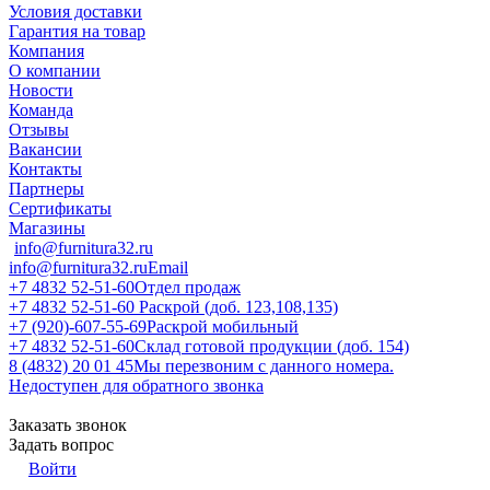
Условия доставки
Гарантия на товар
Компания
О компании
Новости
Команда
Отзывы
Вакансии
Контакты
Партнеры
Сертификаты
Магазины
info@furnitura32.ru
info@furnitura32.ru
Email
+7 4832 52-51-60
Отдел продаж
+7 4832 52-51-60
Раскрой (доб. 123,108,135)
+7 (920)-607-55-69
Раскрой мобильный
+7 4832 52-51-60
Склад готовой продукции (доб. 154)
8 (4832) 20 01 45
Мы перезвоним с данного номера.
Недоступен для обратного звонка
Заказать звонок
Задать вопрос
Войти