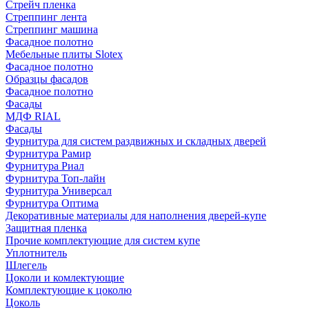
Стрейч пленка
Стреппинг лента
Стреппинг машина
Фасадное полотно
Мебельные плиты Slotex
Фасадное полотно
Образцы фасадов
Фасадное полотно
Фасады
МДФ RIAL
Фасады
Фурнитура для систем раздвижных и складных дверей
Фурнитура Рамир
Фурнитура Риал
Фурнитура Топ-лайн
Фурнитура Универсал
Фурнитура Оптима
Декоративные материалы для наполнения дверей-купе
Защитная пленка
Прочие комплектующие для систем купе
Уплотнитель
Шлегель
Цоколи и комлектующие
Комплектующие к цоколю
Цоколь