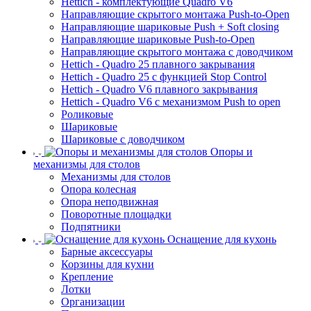
Hettich - комплектующие Quadro V6
Направляющие скрытого монтажа Push-to-Open
Направляющие шариковые Push + Soft closing
Направляющие шариковые Push-to-Open
Направляющие скрытого монтажа с доводчиком
Hettich - Quadro 25 плавного закрывания
Hettich - Quadro 25 с функцией Stop Control
Hettich - Quadro V6 плавного закрывания
Hettich - Quadro V6 с механизмом Push to open
Роликовые
Шариковые
Шариковые с доводчиком
Опоры и
механизмы для столов
Механизмы для столов
Опора колесная
Опора неподвижная
Поворотные площадки
Подпятники
Оснащение для кухонь
Барные аксессуары
Корзины для кухни
Крепление
Лотки
Организации