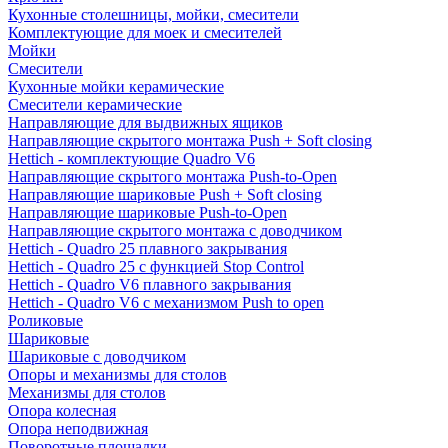
Кухонные столешницы, мойки, смесители
Комплектующие для моек и смесителей
Мойки
Смесители
Кухонные мойки керамические
Смесители керамические
Направляющие для выдвижных ящиков
Направляющие скрытого монтажа Push + Soft closing
Hettich - комплектующие Quadro V6
Направляющие скрытого монтажа Push-to-Open
Направляющие шариковые Push + Soft closing
Направляющие шариковые Push-to-Open
Направляющие скрытого монтажа с доводчиком
Hettich - Quadro 25 плавного закрывания
Hettich - Quadro 25 с функцией Stop Control
Hettich - Quadro V6 плавного закрывания
Hettich - Quadro V6 с механизмом Push to open
Роликовые
Шариковые
Шариковые с доводчиком
Опоры и механизмы для столов
Механизмы для столов
Опора колесная
Опора неподвижная
Поворотные площадки