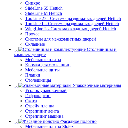
Синхро
SlideLine 55 Hettich
SlideLine M Hettich
TopLine 27 - Система раздвижных дверей Hettich
TopLine L - Система раздвижных дверей Hettich
WingLine L - Система складных дверей Hettich
Прочее
Системы для межкомнатных дверей
Складные
Столешницы и
комплектующие
Мебельные плиты
Кромка для столешниц
Мебельные щиты
Планки
Столешницы
Упаковочные материалы
Уголок упаковочный
Гофрокартон
Скотч
Стрейч пленка
Стреппинг лента
Стреппинг машина
Фасадное полотно
Мебельные плиты Slotex