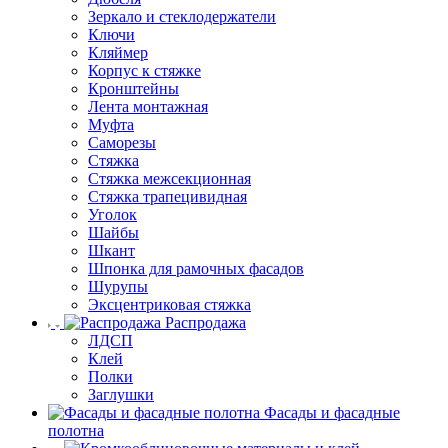
Зеркало и стеклодержатели
Ключи
Кляймер
Корпус к стяжке
Кронштейны
Лента монтажная
Муфта
Саморезы
Стяжка
Стяжка межсекционная
Стяжка трапецивидная
Уголок
Шайбы
Шкант
Шпонка для рамочных фасадов
Шурупы
Эксцентриковая стяжка
Распродажа
ЛДСП
Клей
Полки
Заглушки
Фасады и фасадные
полотна