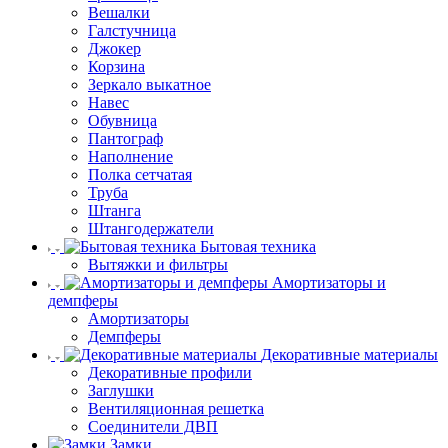
Вешалки
Галстучница
Джокер
Корзина
Зеркало выкатное
Навес
Обувница
Пантограф
Наполнение
Полка сетчатая
Труба
Штанга
Штангодержатели
Бытовая техника
Вытяжки и фильтры
Амортизаторы и
демпферы
Амортизаторы
Демпферы
Декоративные материалы
Декоративные профили
Заглушки
Вентиляционная решетка
Соединители ДВП
Замки