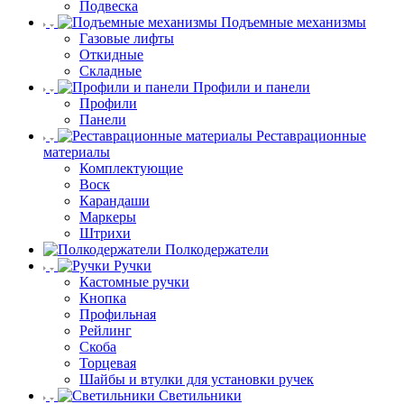
Подвеска
Подъемные механизмы
Газовые лифты
Откидные
Складные
Профили и панели
Профили
Панели
Реставрационные
материалы
Комплектующие
Воск
Карандаши
Маркеры
Штрихи
Полкодержатели
Ручки
Кастомные ручки
Кнопка
Профильная
Рейлинг
Скоба
Торцевая
Шайбы и втулки для установки ручек
Светильники