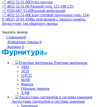
+7 4832 52-51-60
Отдел продаж
+7 4832 52-51-60
Раскрой (доб. 123,108,135)
+7 (920)-607-55-69
Раскрой мобильный
+7 4832 52-51-60
Склад готовой продукции (доб. 154)
8 (4832) 20 01 45
Мы перезвоним с данного номера.
Недоступен для обратного звонка
Заказать звонок
Сравнение
0
Избранные товары
0
Корзина
0
Плитные материалы
ДВП
ДСП
ЛДСП
МДФ
Фанера
Образцы декоров
ХДФ
Аксессуары гардеробов и системы хранения
Брючница