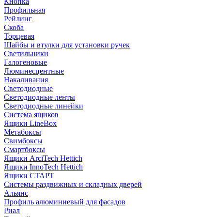
Кнопка
Профильная
Рейлинг
Скоба
Торцевая
Шайбы и втулки для установки ручек
Светильники
Галогеновые
Люминесцентные
Накаливания
Светодиодные
Светодиодные ленты
Светодиодные линейки
Система ящиков
Ящики LineBox
Метабоксы
Свимбоксы
Смартбоксы
Ящики ArciTech Hettich
Ящики InnoTech Hettich
Ящики СТАРТ
Системы раздвижных и складных дверей
Альянс
Профиль алюминиевый для фасадов
Риал