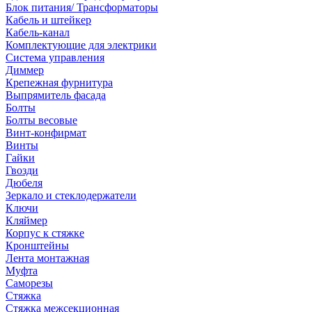
Блок питания/ Трансформаторы
Кабель и штейкер
Кабель-канал
Комплектующие для электрики
Система управления
Диммер
Крепежная фурнитура
Выпрямитель фасада
Болты
Болты весовые
Винт-конфирмат
Винты
Гайки
Гвозди
Дюбеля
Зеркало и стеклодержатели
Ключи
Кляймер
Корпус к стяжке
Кронштейны
Лента монтажная
Муфта
Саморезы
Стяжка
Стяжка межсекционная