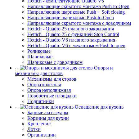
Hettich - комплектующие Quadro V6
Направляющие скрытого монтажа Push-to-Open
Направляющие шариковые Push + Soft closing
Направляющие шариковые Push-to-Open
Направляющие скрытого монтажа с доводчиком
Hettich - Quadro 25 плавного закрывания
Hettich - Quadro 25 с функцией Stop Control
Hettich - Quadro V6 плавного закрывания
Hettich - Quadro V6 с механизмом Push to open
Роликовые
Шариковые
Шариковые с доводчиком
Опоры и
механизмы для столов
Механизмы для столов
Опора колесная
Опора неподвижная
Поворотные площадки
Подпятники
Оснащение для кухонь
Барные аксессуары
Корзины для кухни
Крепление
Лотки
Организации