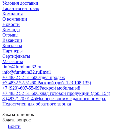
Условия доставки
Гарантия на товар
Компания
О компании
Новости
Команда
Отзывы
Вакансии
Контакты
Партнеры
Сертификаты
Магазины
info@furnitura32.ru
info@furnitura32.ru
Email
+7 4832 52-51-60
Отдел продаж
+7 4832 52-51-60
Раскрой (доб. 123,108,135)
+7 (920)-607-55-69
Раскрой мобильный
+7 4832 52-51-60
Склад готовой продукции (доб. 154)
8 (4832) 20 01 45
Мы перезвоним с данного номера.
Недоступен для обратного звонка
Заказать звонок
Задать вопрос
Войти