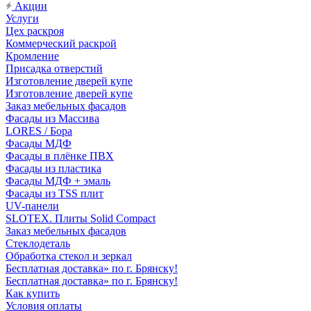
Акции
Услуги
Цех раскроя
Коммерческий раскрой
Кромление
Присадка отверстий
Изготовление дверей купе
Изготовление дверей купе
Заказ мебельных фасадов
Фасады из Массива
LORES / Бора
Фасады МДФ
Фасады в плёнке ПВХ
Фасады из пластика
Фасады МДФ + эмаль
Фасады из TSS плит
UV-панели
SLOTEX. Плиты Solid Compact
Заказ мебельных фасадов
Стеклодеталь
Обработка стекол и зеркал
Бесплатная доставка» по г. Брянску!
Бесплатная доставка» по г. Брянску!
Как купить
Условия оплаты