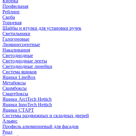
Кнопка
Профильная
Рейлинг
Скоба
Торцевая
Шайбы и втулки для установки ручек
Светильники
Галогеновые
Люминесцентные
Накаливания
Светодиодные
Светодиодные ленты
Светодиодные линейки
Система ящиков
Ящики LineBox
Метабоксы
Свимбоксы
Смартбоксы
Ящики ArciTech Hettich
Ящики InnoTech Hettich
Ящики СТАРТ
Системы раздвижных и складных дверей
Альянс
Профиль алюминиевый для фасадов
Риал