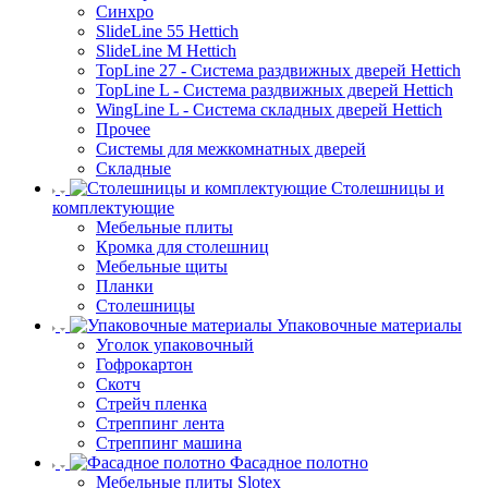
Синхро
SlideLine 55 Hettich
SlideLine M Hettich
TopLine 27 - Система раздвижных дверей Hettich
TopLine L - Система раздвижных дверей Hettich
WingLine L - Система складных дверей Hettich
Прочее
Системы для межкомнатных дверей
Складные
Столешницы и
комплектующие
Мебельные плиты
Кромка для столешниц
Мебельные щиты
Планки
Столешницы
Упаковочные материалы
Уголок упаковочный
Гофрокартон
Скотч
Стрейч пленка
Стреппинг лента
Стреппинг машина
Фасадное полотно
Мебельные плиты Slotex