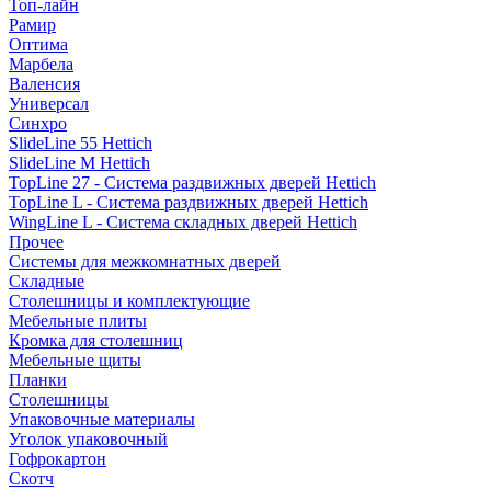
Топ-лайн
Рамир
Оптима
Марбела
Валенсия
Универсал
Синхро
SlideLine 55 Hettich
SlideLine M Hettich
TopLine 27 - Система раздвижных дверей Hettich
TopLine L - Система раздвижных дверей Hettich
WingLine L - Система складных дверей Hettich
Прочее
Системы для межкомнатных дверей
Складные
Столешницы и комплектующие
Мебельные плиты
Кромка для столешниц
Мебельные щиты
Планки
Столешницы
Упаковочные материалы
Уголок упаковочный
Гофрокартон
Скотч