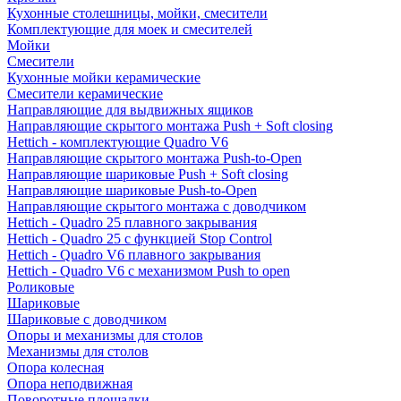
Кухонные столешницы, мойки, смесители
Комплектующие для моек и смесителей
Мойки
Смесители
Кухонные мойки керамические
Смесители керамические
Направляющие для выдвижных ящиков
Направляющие скрытого монтажа Push + Soft closing
Hettich - комплектующие Quadro V6
Направляющие скрытого монтажа Push-to-Open
Направляющие шариковые Push + Soft closing
Направляющие шариковые Push-to-Open
Направляющие скрытого монтажа с доводчиком
Hettich - Quadro 25 плавного закрывания
Hettich - Quadro 25 с функцией Stop Control
Hettich - Quadro V6 плавного закрывания
Hettich - Quadro V6 с механизмом Push to open
Роликовые
Шариковые
Шариковые с доводчиком
Опоры и механизмы для столов
Механизмы для столов
Опора колесная
Опора неподвижная
Поворотные площадки