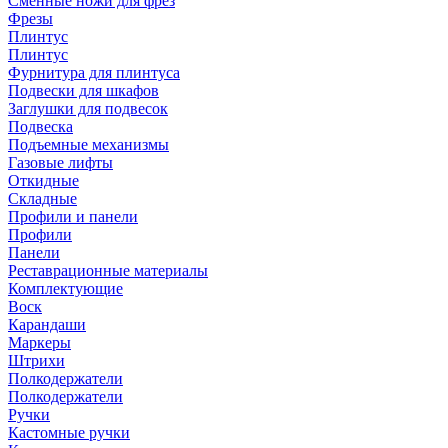
Сменные ножи для фрез
Фрезы
Плинтус
Плинтус
Фурнитура для плинтуса
Подвески для шкафов
Заглушки для подвесок
Подвеска
Подъемные механизмы
Газовые лифты
Откидные
Складные
Профили и панели
Профили
Панели
Реставрационные материалы
Комплектующие
Воск
Карандаши
Маркеры
Штрихи
Полкодержатели
Полкодержатели
Ручки
Кастомные ручки