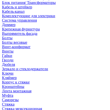
Блок питания/ Трансформаторы
Кабель и штейкер
Кабель-канал
Комплектующие для электрики
Система управления
Диммер
Крепежная фурнитура
Выпрямитель фасада
Болты
Болты весовые
Винт-конфирмат
Винты
Гайки
Гвозди
Дюбеля
Зеркало и стеклодержатели
Ключи
Кляймер
Корпус к стяжке
Кронштейны
Лента монтажная
Муфта
Саморезы
Стяжка
Стяжка межсекционная