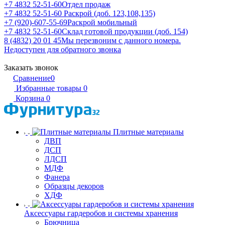
+7 4832 52-51-60
Отдел продаж
+7 4832 52-51-60
Раскрой (доб. 123,108,135)
+7 (920)-607-55-69
Раскрой мобильный
+7 4832 52-51-60
Склад готовой продукции (доб. 154)
8 (4832) 20 01 45
Мы перезвоним с данного номера.
Недоступен для обратного звонка
Заказать звонок
Сравнение
0
Избранные товары
0
Корзина
0
Плитные материалы
ДВП
ДСП
ЛДСП
МДФ
Фанера
Образцы декоров
ХДФ
Аксессуары гардеробов и системы хранения
Брючница