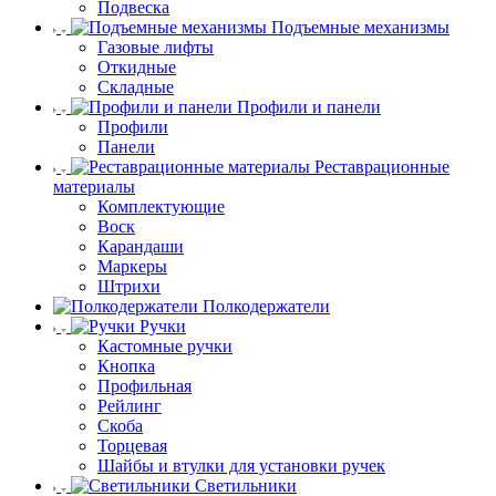
Подвеска
Подъемные механизмы
Газовые лифты
Откидные
Складные
Профили и панели
Профили
Панели
Реставрационные
материалы
Комплектующие
Воск
Карандаши
Маркеры
Штрихи
Полкодержатели
Ручки
Кастомные ручки
Кнопка
Профильная
Рейлинг
Скоба
Торцевая
Шайбы и втулки для установки ручек
Светильники