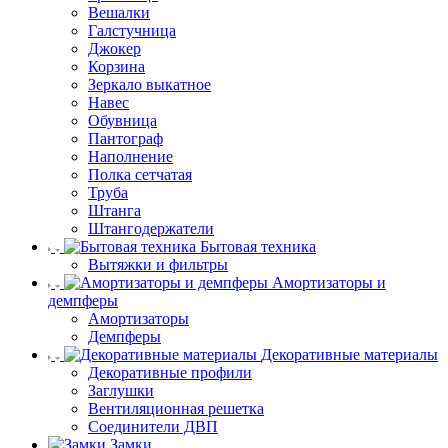
Вешалки
Галстучница
Джокер
Корзина
Зеркало выкатное
Навес
Обувница
Пантограф
Наполнение
Полка сетчатая
Труба
Штанга
Штангодержатели
Бытовая техника
Вытяжки и фильтры
Амортизаторы и
демпферы
Амортизаторы
Демпферы
Декоративные материалы
Декоративные профили
Заглушки
Вентиляционная решетка
Соединители ДВП
Замки