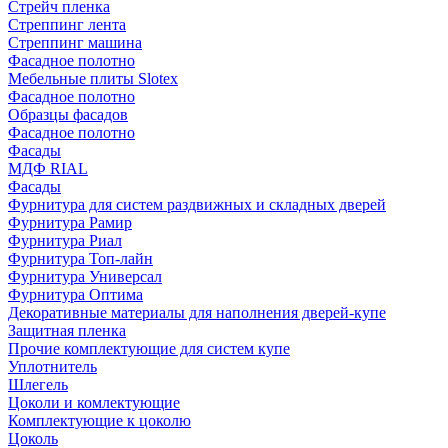
Стрейч пленка
Стреппинг лента
Стреппинг машина
Фасадное полотно
Мебельные плиты Slotex
Фасадное полотно
Образцы фасадов
Фасадное полотно
Фасады
МДФ RIAL
Фасады
Фурнитура для систем раздвижных и складных дверей
Фурнитура Рамир
Фурнитура Риал
Фурнитура Топ-лайн
Фурнитура Универсал
Фурнитура Оптима
Декоративные материалы для наполнения дверей-купе
Защитная пленка
Прочие комплектующие для систем купе
Уплотнитель
Шлегель
Цоколи и комлектующие
Комплектующие к цоколю
Цоколь