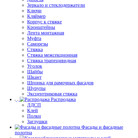
Зеркало и стеклодержатели
Ключи
Кляймер
Корпус к стяжке
Кронштейны
Лента монтажная
Муфта
Саморезы
Стяжка
Стяжка межсекционная
Стяжка трапецивидная
Уголок
Шайбы
Шкант
Шпонка для рамочных фасадов
Шурупы
Эксцентриковая стяжка
Распродажа
ЛДСП
Клей
Полки
Заглушки
Фасады и фасадные
полотна