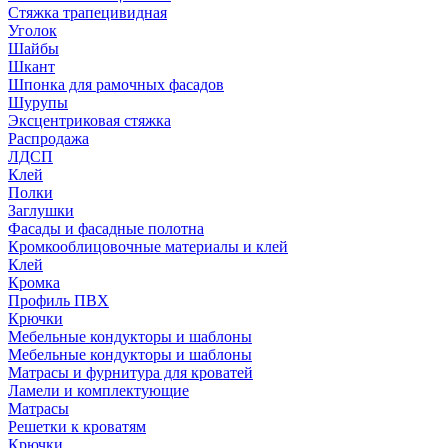
Стяжка трапецивидная
Уголок
Шайбы
Шкант
Шпонка для рамочных фасадов
Шурупы
Эксцентриковая стяжка
Распродажа
ЛДСП
Клей
Полки
Заглушки
Фасады и фасадные полотна
Кромкооблицовочные материалы и клей
Клей
Кромка
Профиль ПВХ
Крючки
Мебельные кондукторы и шаблоны
Мебельные кондукторы и шаблоны
Матрасы и фурнитура для кроватей
Ламели и комплектующие
Матрасы
Решетки к кроватям
Крючки