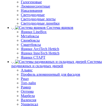
Галогеновые
Люминесцентные
Накаливания
Светодиодные
Светодиодные ленты
Светодиодные линейки
Система ящиков
Ящики LineBox
Метабоксы
Свимбоксы
Смартбоксы
Ящики ArciTech Hettich
Ящики InnoTech Hettich
Ящики СТАРТ
Системы
раздвижных и складных дверей
Альянс
Профиль алюминиевый для фасадов
Риал
Топ-лайн
Рамир
Оптима
Марбела
Валенсия
Универсал