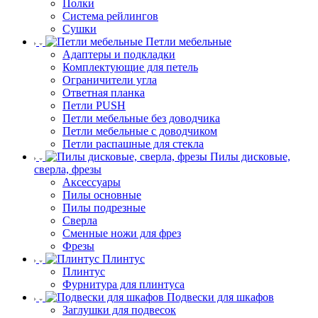
Полки
Система рейлингов
Сушки
Петли мебельные
Адаптеры и подкладки
Комплектующие для петель
Ограничители угла
Ответная планка
Петли PUSH
Петли мебельные без доводчика
Петли мебельные с доводчиком
Петли распашные для стекла
Пилы дисковые,
сверла, фрезы
Аксессуары
Пилы основные
Пилы подрезные
Сверла
Сменные ножи для фрез
Фрезы
Плинтус
Плинтус
Фурнитура для плинтуса
Подвески для шкафов
Заглушки для подвесок