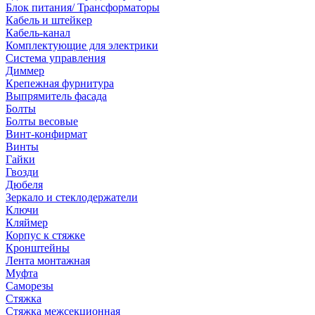
Блок питания/ Трансформаторы
Кабель и штейкер
Кабель-канал
Комплектующие для электрики
Система управления
Диммер
Крепежная фурнитура
Выпрямитель фасада
Болты
Болты весовые
Винт-конфирмат
Винты
Гайки
Гвозди
Дюбеля
Зеркало и стеклодержатели
Ключи
Кляймер
Корпус к стяжке
Кронштейны
Лента монтажная
Муфта
Саморезы
Стяжка
Стяжка межсекционная