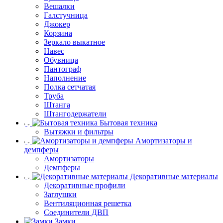
Вешалки
Галстучница
Джокер
Корзина
Зеркало выкатное
Навес
Обувница
Пантограф
Наполнение
Полка сетчатая
Труба
Штанга
Штангодержатели
Бытовая техника
Вытяжки и фильтры
Амортизаторы и
демпферы
Амортизаторы
Демпферы
Декоративные материалы
Декоративные профили
Заглушки
Вентиляционная решетка
Соединители ДВП
Замки