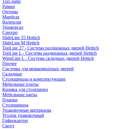
Топ-лайн
Рамир
Оптима
Марбела
Валенсия
Универсал
Синхро
SlideLine 55 Hettich
SlideLine M Hettich
TopLine 27 - Система раздвижных дверей Hettich
TopLine L - Система раздвижных дверей Hettich
WingLine L - Система складных дверей Hettich
Прочее
Системы для межкомнатных дверей
Складные
Столешницы и комплектующие
Мебельные плиты
Кромка для столешниц
Мебельные щиты
Планки
Столешницы
Упаковочные материалы
Уголок упаковочный
Гофрокартон
Скотч