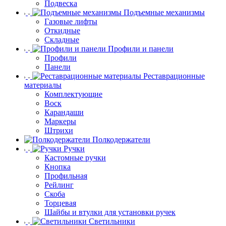
Подвеска
Подъемные механизмы
Газовые лифты
Откидные
Складные
Профили и панели
Профили
Панели
Реставрационные
материалы
Комплектующие
Воск
Карандаши
Маркеры
Штрихи
Полкодержатели
Ручки
Кастомные ручки
Кнопка
Профильная
Рейлинг
Скоба
Торцевая
Шайбы и втулки для установки ручек
Светильники