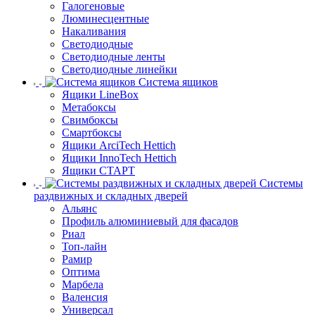
Галогеновые
Люминесцентные
Накаливания
Светодиодные
Светодиодные ленты
Светодиодные линейки
Система ящиков
Ящики LineBox
Метабоксы
Свимбоксы
Смартбоксы
Ящики ArciTech Hettich
Ящики InnoTech Hettich
Ящики СТАРТ
Системы
раздвижных и складных дверей
Альянс
Профиль алюминиевый для фасадов
Риал
Топ-лайн
Рамир
Оптима
Марбела
Валенсия
Универсал