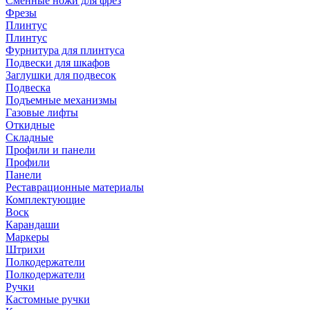
Сменные ножи для фрез
Фрезы
Плинтус
Плинтус
Фурнитура для плинтуса
Подвески для шкафов
Заглушки для подвесок
Подвеска
Подъемные механизмы
Газовые лифты
Откидные
Складные
Профили и панели
Профили
Панели
Реставрационные материалы
Комплектующие
Воск
Карандаши
Маркеры
Штрихи
Полкодержатели
Полкодержатели
Ручки
Кастомные ручки