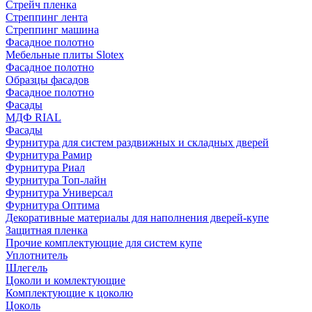
Стрейч пленка
Стреппинг лента
Стреппинг машина
Фасадное полотно
Мебельные плиты Slotex
Фасадное полотно
Образцы фасадов
Фасадное полотно
Фасады
МДФ RIAL
Фасады
Фурнитура для систем раздвижных и складных дверей
Фурнитура Рамир
Фурнитура Риал
Фурнитура Топ-лайн
Фурнитура Универсал
Фурнитура Оптима
Декоративные материалы для наполнения дверей-купе
Защитная пленка
Прочие комплектующие для систем купе
Уплотнитель
Шлегель
Цоколи и комлектующие
Комплектующие к цоколю
Цоколь