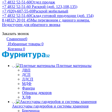
+7 4832 52-51-60
Отдел продаж
+7 4832 52-51-60
Раскрой (доб. 123,108,135)
+7 (920)-607-55-69
Раскрой мобильный
+7 4832 52-51-60
Склад готовой продукции (доб. 154)
8 (4832) 20 01 45
Мы перезвоним с данного номера.
Недоступен для обратного звонка
Заказать звонок
Сравнение
0
Избранные товары
0
Корзина
0
Плитные материалы
ДВП
ДСП
ЛДСП
МДФ
Фанера
Образцы декоров
ХДФ
Аксессуары гардеробов и системы хранения
Брючница