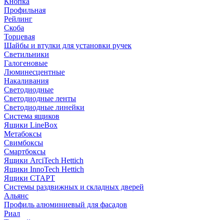
Кнопка
Профильная
Рейлинг
Скоба
Торцевая
Шайбы и втулки для установки ручек
Светильники
Галогеновые
Люминесцентные
Накаливания
Светодиодные
Светодиодные ленты
Светодиодные линейки
Система ящиков
Ящики LineBox
Метабоксы
Свимбоксы
Смартбоксы
Ящики ArciTech Hettich
Ящики InnoTech Hettich
Ящики СТАРТ
Системы раздвижных и складных дверей
Альянс
Профиль алюминиевый для фасадов
Риал