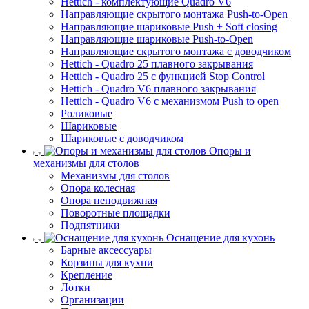
Hettich - комплектующие Quadro V6
Направляющие скрытого монтажа Push-to-Open
Направляющие шариковые Push + Soft closing
Направляющие шариковые Push-to-Open
Направляющие скрытого монтажа с доводчиком
Hettich - Quadro 25 плавного закрывания
Hettich - Quadro 25 с функцией Stop Control
Hettich - Quadro V6 плавного закрывания
Hettich - Quadro V6 с механизмом Push to open
Роликовые
Шариковые
Шариковые с доводчиком
Опоры и
механизмы для столов
Механизмы для столов
Опора колесная
Опора неподвижная
Поворотные площадки
Подпятники
Оснащение для кухонь
Барные аксессуары
Корзины для кухни
Крепление
Лотки
Организации