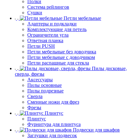
Полки
Система рейлингов
Сушки
Петли мебельные
Адаптеры и подкладки
Комплектующие для петель
Ограничители угла
Ответная планка
Петли PUSH
Петли мебельные без доводчика
Петли мебельные с доводчиком
Петли распашные для стекла
Пилы дисковые,
сверла, фрезы
Аксессуары
Пилы основные
Пилы подрезные
Сверла
Сменные ножи для фрез
Фрезы
Плинтус
Плинтус
Фурнитура для плинтуса
Подвески для шкафов
Заглушки для подвесок