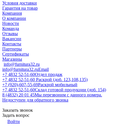
Условия доставки
Гарантия на товар
Компания
О компании
Новости
Команда
Отзывы
Вакансии
Контакты
Партнеры
Сертификаты
Магазины
info@furnitura32.ru
info@furnitura32.ru
Email
+7 4832 52-51-60
Отдел продаж
+7 4832 52-51-60
Раскрой (доб. 123,108,135)
+7 (920)-607-55-69
Раскрой мобильный
+7 4832 52-51-60
Склад готовой продукции (доб. 154)
8 (4832) 20 01 45
Мы перезвоним с данного номера.
Недоступен для обратного звонка
Заказать звонок
Задать вопрос
Войти