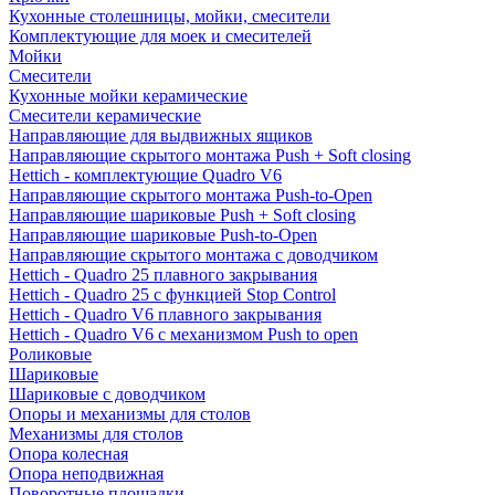
Кухонные столешницы, мойки, смесители
Комплектующие для моек и смесителей
Мойки
Смесители
Кухонные мойки керамические
Смесители керамические
Направляющие для выдвижных ящиков
Направляющие скрытого монтажа Push + Soft closing
Hettich - комплектующие Quadro V6
Направляющие скрытого монтажа Push-to-Open
Направляющие шариковые Push + Soft closing
Направляющие шариковые Push-to-Open
Направляющие скрытого монтажа с доводчиком
Hettich - Quadro 25 плавного закрывания
Hettich - Quadro 25 с функцией Stop Control
Hettich - Quadro V6 плавного закрывания
Hettich - Quadro V6 с механизмом Push to open
Роликовые
Шариковые
Шариковые с доводчиком
Опоры и механизмы для столов
Механизмы для столов
Опора колесная
Опора неподвижная
Поворотные площадки