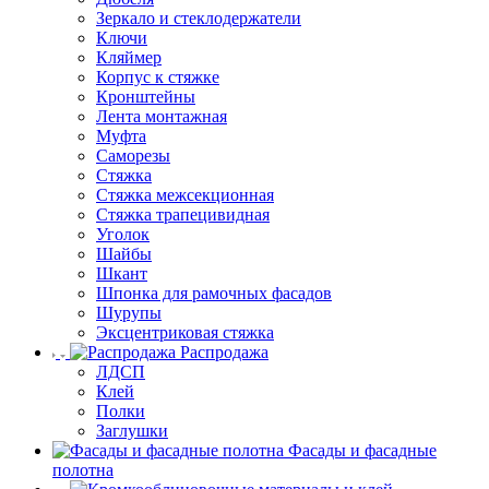
Зеркало и стеклодержатели
Ключи
Кляймер
Корпус к стяжке
Кронштейны
Лента монтажная
Муфта
Саморезы
Стяжка
Стяжка межсекционная
Стяжка трапецивидная
Уголок
Шайбы
Шкант
Шпонка для рамочных фасадов
Шурупы
Эксцентриковая стяжка
Распродажа
ЛДСП
Клей
Полки
Заглушки
Фасады и фасадные
полотна