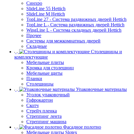
Синхро
SlideLine 55 Hettich
SlideLine M Hettich
TopLine 27 - Система раздвижных дверей Hettich
TopLine L - Система раздвижных дверей Hettich
WingLine L - Система складных дверей Hettich
Прочее
Системы для межкомнатных дверей
Складные
Столешницы и
комплектующие
Мебельные плиты
Кромка для столешниц
Мебельные щиты
Планки
Столешницы
Упаковочные материалы
Уголок упаковочный
Гофрокартон
Скотч
Стрейч пленка
Стреппинг лента
Стреппинг машина
Фасадное полотно
Мебельные плиты Slotex