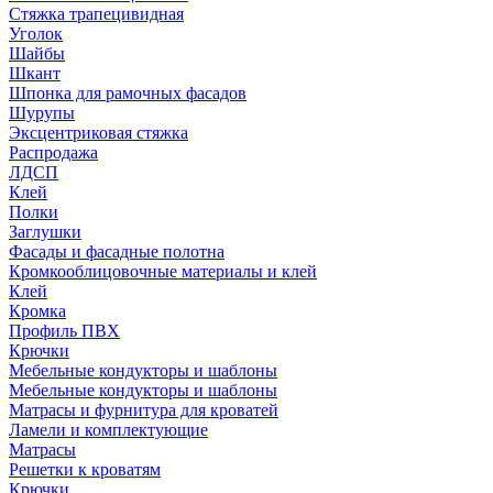
Стяжка трапецивидная
Уголок
Шайбы
Шкант
Шпонка для рамочных фасадов
Шурупы
Эксцентриковая стяжка
Распродажа
ЛДСП
Клей
Полки
Заглушки
Фасады и фасадные полотна
Кромкооблицовочные материалы и клей
Клей
Кромка
Профиль ПВХ
Крючки
Мебельные кондукторы и шаблоны
Мебельные кондукторы и шаблоны
Матрасы и фурнитура для кроватей
Ламели и комплектующие
Матрасы
Решетки к кроватям
Крючки