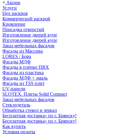
Акции
Услуги
Цех раскроя
Коммерческий раскрой
Кромление
Присадка отверстий
Изготовление дверей купе
Изготовление дверей купе
Заказ мебельных фасадов
Фасады из Массива
LORES / Бора
Фасады МДФ
Фасады в плёнке ПВХ
Фасады из пластика
Фасады МДФ + эмаль
Фасады из TSS плит
UV-панели
SLOTEX. Плиты Solid Compact
Заказ мебельных фасадов
Стеклодеталь
Обработка стекол и зеркал
Бесплатная доставка» по г. Брянску!
Бесплатная доставка» по г. Брянску!
Как купить
Условия оплаты