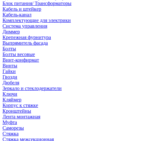
Блок питания/ Трансформаторы
Кабель и штейкер
Кабель-канал
Комплектующие для электрики
Система управления
Диммер
Крепежная фурнитура
Выпрямитель фасада
Болты
Болты весовые
Винт-конфирмат
Винты
Гайки
Гвозди
Дюбеля
Зеркало и стеклодержатели
Ключи
Кляймер
Корпус к стяжке
Кронштейны
Лента монтажная
Муфта
Саморезы
Стяжка
Стяжка межсекционная