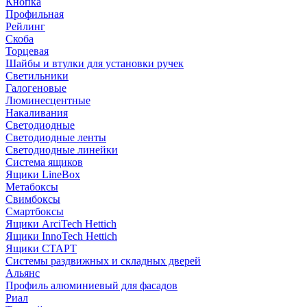
Кнопка
Профильная
Рейлинг
Скоба
Торцевая
Шайбы и втулки для установки ручек
Светильники
Галогеновые
Люминесцентные
Накаливания
Светодиодные
Светодиодные ленты
Светодиодные линейки
Система ящиков
Ящики LineBox
Метабоксы
Свимбоксы
Смартбоксы
Ящики ArciTech Hettich
Ящики InnoTech Hettich
Ящики СТАРТ
Системы раздвижных и складных дверей
Альянс
Профиль алюминиевый для фасадов
Риал