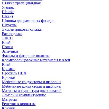
Стяжка трапецивидная
Уголок
Шайбы
Шкант
Шпонка для рамочных фасадов
Шурупы
Эксцентриковая стяжка
Распродажа
ЛДСП
Клей
Полки
Заглушки
Фасады и фасадные полотна
Кромкооблицовочные материалы и клей
Клей
Кромка
Профиль ПВХ
Крючки
Мебельные кондукторы и шаблоны
Мебельные кондукторы и шаблоны
Матрасы и фурнитура для кроватей
Ламели и комплектующие
Матрасы
Решетки к кроватям
Крючки