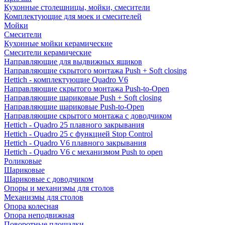
Кухонные столешницы, мойки, смесители
Комплектующие для моек и смесителей
Мойки
Смесители
Кухонные мойки керамические
Смесители керамические
Направляющие для выдвижных ящиков
Направляющие скрытого монтажа Push + Soft closing
Hettich - комплектующие Quadro V6
Направляющие скрытого монтажа Push-to-Open
Направляющие шариковые Push + Soft closing
Направляющие шариковые Push-to-Open
Направляющие скрытого монтажа с доводчиком
Hettich - Quadro 25 плавного закрывания
Hettich - Quadro 25 с функцией Stop Control
Hettich - Quadro V6 плавного закрывания
Hettich - Quadro V6 с механизмом Push to open
Роликовые
Шариковые
Шариковые с доводчиком
Опоры и механизмы для столов
Механизмы для столов
Опора колесная
Опора неподвижная
Поворотные площадки