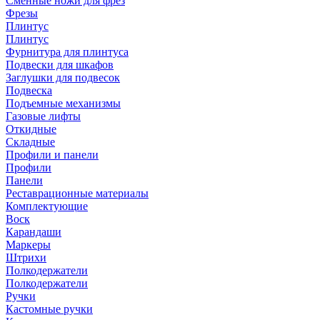
Сменные ножи для фрез
Фрезы
Плинтус
Плинтус
Фурнитура для плинтуса
Подвески для шкафов
Заглушки для подвесок
Подвеска
Подъемные механизмы
Газовые лифты
Откидные
Складные
Профили и панели
Профили
Панели
Реставрационные материалы
Комплектующие
Воск
Карандаши
Маркеры
Штрихи
Полкодержатели
Полкодержатели
Ручки
Кастомные ручки