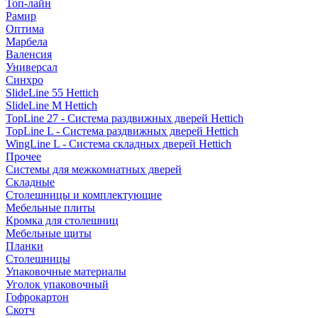
Топ-лайн
Рамир
Оптима
Марбела
Валенсия
Универсал
Синхро
SlideLine 55 Hettich
SlideLine M Hettich
TopLine 27 - Система раздвижных дверей Hettich
TopLine L - Система раздвижных дверей Hettich
WingLine L - Система складных дверей Hettich
Прочее
Системы для межкомнатных дверей
Складные
Столешницы и комплектующие
Мебельные плиты
Кромка для столешниц
Мебельные щиты
Планки
Столешницы
Упаковочные материалы
Уголок упаковочный
Гофрокартон
Скотч