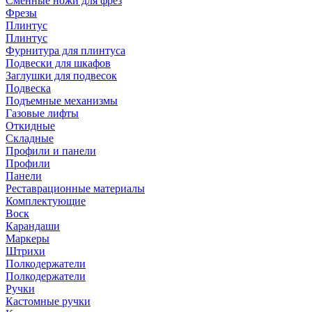
Сменные ножи для фрез
Фрезы
Плинтус
Плинтус
Фурнитура для плинтуса
Подвески для шкафов
Заглушки для подвесок
Подвеска
Подъемные механизмы
Газовые лифты
Откидные
Складные
Профили и панели
Профили
Панели
Реставрационные материалы
Комплектующие
Воск
Карандаши
Маркеры
Штрихи
Полкодержатели
Полкодержатели
Ручки
Кастомные ручки