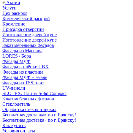
Акции
Услуги
Цех раскроя
Коммерческий раскрой
Кромление
Присадка отверстий
Изготовление дверей купе
Изготовление дверей купе
Заказ мебельных фасадов
Фасады из Массива
LORES / Бора
Фасады МДФ
Фасады в плёнке ПВХ
Фасады из пластика
Фасады МДФ + эмаль
Фасады из TSS плит
UV-панели
SLOTEX. Плиты Solid Compact
Заказ мебельных фасадов
Стеклодеталь
Обработка стекол и зеркал
Бесплатная доставка» по г. Брянску!
Бесплатная доставка» по г. Брянску!
Как купить
Условия оплаты