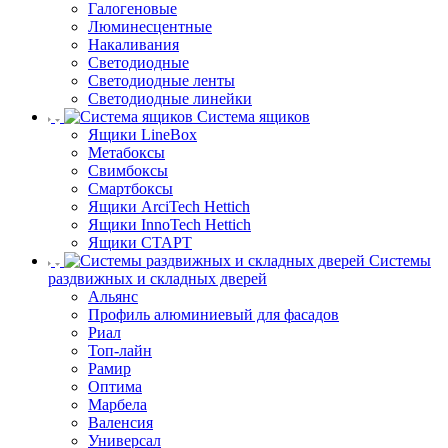
Галогеновые
Люминесцентные
Накаливания
Светодиодные
Светодиодные ленты
Светодиодные линейки
Система ящиков
Ящики LineBox
Метабоксы
Свимбоксы
Смартбоксы
Ящики ArciTech Hettich
Ящики InnoTech Hettich
Ящики СТАРТ
Системы
раздвижных и складных дверей
Альянс
Профиль алюминиевый для фасадов
Риал
Топ-лайн
Рамир
Оптима
Марбела
Валенсия
Универсал