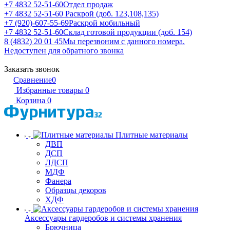
+7 4832 52-51-60
Отдел продаж
+7 4832 52-51-60
Раскрой (доб. 123,108,135)
+7 (920)-607-55-69
Раскрой мобильный
+7 4832 52-51-60
Склад готовой продукции (доб. 154)
8 (4832) 20 01 45
Мы перезвоним с данного номера.
Недоступен для обратного звонка
Заказать звонок
Сравнение
0
Избранные товары
0
Корзина
0
Плитные материалы
ДВП
ДСП
ЛДСП
МДФ
Фанера
Образцы декоров
ХДФ
Аксессуары гардеробов и системы хранения
Брючница