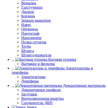
Вешалки
Галстучница
Джокер
Корзина
Зеркало выкатное
Навес
Обувница
Пантограф
Наполнение
Полка сетчатая
Труба
Штанга
Штангодержатели
Бытовая техника
Вытяжки и фильтры
Амортизаторы и
демпферы
Амортизаторы
Демпферы
Декоративные материалы
Декоративные профили
Заглушки
Вентиляционная решетка
Соединители ДВП
Замки