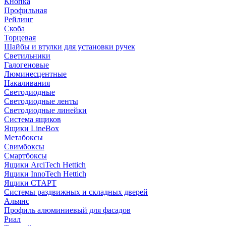
Кнопка
Профильная
Рейлинг
Скоба
Торцевая
Шайбы и втулки для установки ручек
Светильники
Галогеновые
Люминесцентные
Накаливания
Светодиодные
Светодиодные ленты
Светодиодные линейки
Система ящиков
Ящики LineBox
Метабоксы
Свимбоксы
Смартбоксы
Ящики ArciTech Hettich
Ящики InnoTech Hettich
Ящики СТАРТ
Системы раздвижных и складных дверей
Альянс
Профиль алюминиевый для фасадов
Риал