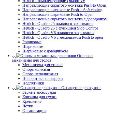
Hettich - комплектующие Quadro V6
Направляющие скрытого монтажа Push-to-Open
Направляющие шариковые Push + Soft closing
Направляющие шариковые Push-to-Open
Направляющие скрытого монтажа с доводчиком
Hettich - Quadro 25 плавного закрывания
Hettich - Quadro 25 с функцией Stop Control
Hettich - Quadro V6 плавного закрывания
Hettich - Quadro V6 с механизмом Push to open
Роликовые
Шариковые
Шариковые с доводчиком
Опоры и
механизмы для столов
Механизмы для столов
Опора колесная
Опора неподвижная
Поворотные площадки
Подпятники
Оснащение для кухонь
Барные аксессуары
Корзины для кухни
Крепление
Лотки
Организации