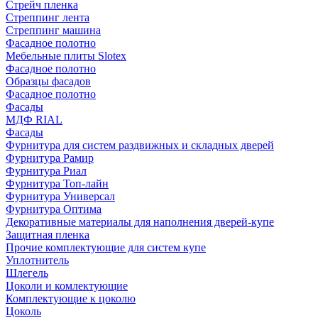
Стрейч пленка
Стреппинг лента
Стреппинг машина
Фасадное полотно
Мебельные плиты Slotex
Фасадное полотно
Образцы фасадов
Фасадное полотно
Фасады
МДФ RIAL
Фасады
Фурнитура для систем раздвижных и складных дверей
Фурнитура Рамир
Фурнитура Риал
Фурнитура Топ-лайн
Фурнитура Универсал
Фурнитура Оптима
Декоративные материалы для наполнения дверей-купе
Защитная пленка
Прочие комплектующие для систем купе
Уплотнитель
Шлегель
Цоколи и комлектующие
Комплектующие к цоколю
Цоколь