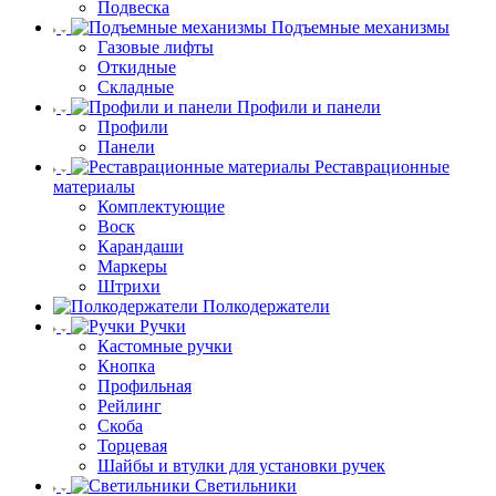
Подвеска
Подъемные механизмы
Газовые лифты
Откидные
Складные
Профили и панели
Профили
Панели
Реставрационные
материалы
Комплектующие
Воск
Карандаши
Маркеры
Штрихи
Полкодержатели
Ручки
Кастомные ручки
Кнопка
Профильная
Рейлинг
Скоба
Торцевая
Шайбы и втулки для установки ручек
Светильники