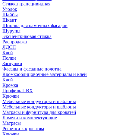
Стяжка трапецивидная
Уголок
Шайбы
Шкант
Шпонка для рамочных фасадов
Шурупы
Эксцентриковая стяжка
Распродажа
ЛДСП
Клей
Полки
Заглушки
Фасады и фасадные полотна
Кромкооблицовочные материалы и клей
Клей
Кромка
Профиль ПВХ
Крючки
Мебельные кондукторы и шаблоны
Мебельные кондукторы и шаблоны
Матрасы и фурнитура для кроватей
Ламели и комплектующие
Матрасы
Решетки к кроватям
Крючки