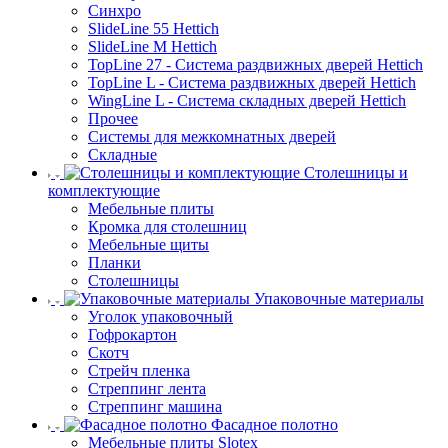
Синхро
SlideLine 55 Hettich
SlideLine M Hettich
TopLine 27 - Система раздвижных дверей Hettich
TopLine L - Система раздвижных дверей Hettich
WingLine L - Система складных дверей Hettich
Прочее
Системы для межкомнатных дверей
Складные
Столешницы и
комплектующие
Мебельные плиты
Кромка для столешниц
Мебельные щиты
Планки
Столешницы
Упаковочные материалы
Уголок упаковочный
Гофрокартон
Скотч
Стрейч пленка
Стреппинг лента
Стреппинг машина
Фасадное полотно
Мебельные плиты Slotex