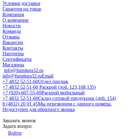
Условия доставки
Гарантия на товар
Компания
О компании
Новости
Команда
Отзывы
Вакансии
Контакты
Партнеры
Сертификаты
Магазины
info@furnitura32.ru
info@furnitura32.ru
Email
+7 4832 52-51-60
Отдел продаж
+7 4832 52-51-60
Раскрой (доб. 123,108,135)
+7 (920)-607-55-69
Раскрой мобильный
+7 4832 52-51-60
Склад готовой продукции (доб. 154)
8 (4832) 20 01 45
Мы перезвоним с данного номера.
Недоступен для обратного звонка
Заказать звонок
Задать вопрос
Войти