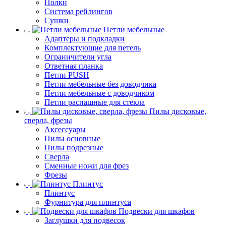
Полки
Система рейлингов
Сушки
Петли мебельные
Адаптеры и подкладки
Комплектующие для петель
Ограничители угла
Ответная планка
Петли PUSH
Петли мебельные без доводчика
Петли мебельные с доводчиком
Петли распашные для стекла
Пилы дисковые,
сверла, фрезы
Аксессуары
Пилы основные
Пилы подрезные
Сверла
Сменные ножи для фрез
Фрезы
Плинтус
Плинтус
Фурнитура для плинтуса
Подвески для шкафов
Заглушки для подвесок