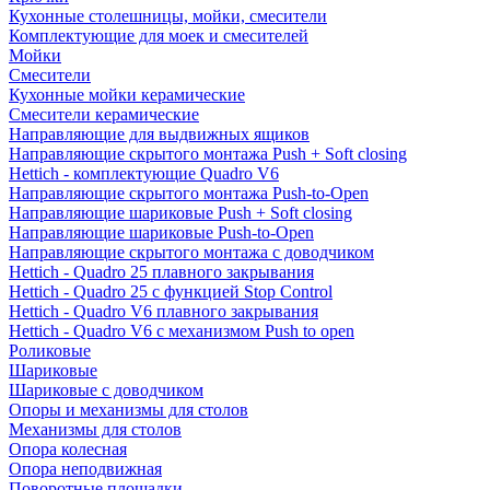
Кухонные столешницы, мойки, смесители
Комплектующие для моек и смесителей
Мойки
Смесители
Кухонные мойки керамические
Смесители керамические
Направляющие для выдвижных ящиков
Направляющие скрытого монтажа Push + Soft closing
Hettich - комплектующие Quadro V6
Направляющие скрытого монтажа Push-to-Open
Направляющие шариковые Push + Soft closing
Направляющие шариковые Push-to-Open
Направляющие скрытого монтажа с доводчиком
Hettich - Quadro 25 плавного закрывания
Hettich - Quadro 25 с функцией Stop Control
Hettich - Quadro V6 плавного закрывания
Hettich - Quadro V6 с механизмом Push to open
Роликовые
Шариковые
Шариковые с доводчиком
Опоры и механизмы для столов
Механизмы для столов
Опора колесная
Опора неподвижная
Поворотные площадки