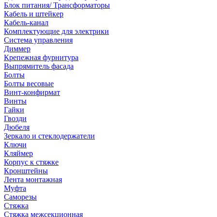
Блок питания/ Трансформаторы
Кабель и штейкер
Кабель-канал
Комплектующие для электрики
Система управления
Диммер
Крепежная фурнитура
Выпрямитель фасада
Болты
Болты весовые
Винт-конфирмат
Винты
Гайки
Гвозди
Дюбеля
Зеркало и стеклодержатели
Ключи
Кляймер
Корпус к стяжке
Кронштейны
Лента монтажная
Муфта
Саморезы
Стяжка
Стяжка межсекционная