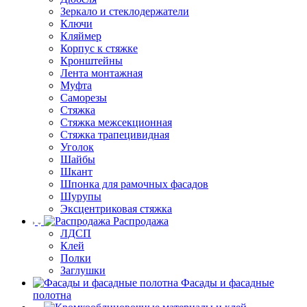
Зеркало и стеклодержатели
Ключи
Кляймер
Корпус к стяжке
Кронштейны
Лента монтажная
Муфта
Саморезы
Стяжка
Стяжка межсекционная
Стяжка трапецивидная
Уголок
Шайбы
Шкант
Шпонка для рамочных фасадов
Шурупы
Эксцентриковая стяжка
Распродажа
ЛДСП
Клей
Полки
Заглушки
Фасады и фасадные
полотна