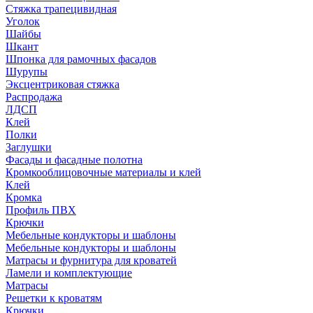
Стяжка трапецивидная
Уголок
Шайбы
Шкант
Шпонка для рамочных фасадов
Шурупы
Эксцентриковая стяжка
Распродажа
ЛДСП
Клей
Полки
Заглушки
Фасады и фасадные полотна
Кромкооблицовочные материалы и клей
Клей
Кромка
Профиль ПВХ
Крючки
Мебельные кондукторы и шаблоны
Мебельные кондукторы и шаблоны
Матрасы и фурнитура для кроватей
Ламели и комплектующие
Матрасы
Решетки к кроватям
Крючки