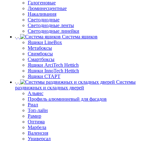
Галогеновые
Люминесцентные
Накаливания
Светодиодные
Светодиодные ленты
Светодиодные линейки
Система ящиков
Ящики LineBox
Метабоксы
Свимбоксы
Смартбоксы
Ящики ArciTech Hettich
Ящики InnoTech Hettich
Ящики СТАРТ
Системы
раздвижных и складных дверей
Альянс
Профиль алюминиевый для фасадов
Риал
Топ-лайн
Рамир
Оптима
Марбела
Валенсия
Универсал