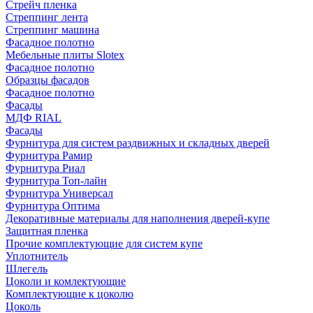
Стрейч пленка
Стреппинг лента
Стреппинг машина
Фасадное полотно
Мебельные плиты Slotex
Фасадное полотно
Образцы фасадов
Фасадное полотно
Фасады
МДФ RIAL
Фасады
Фурнитура для систем раздвижных и складных дверей
Фурнитура Рамир
Фурнитура Риал
Фурнитура Топ-лайн
Фурнитура Универсал
Фурнитура Оптима
Декоративные материалы для наполнения дверей-купе
Защитная пленка
Прочие комплектующие для систем купе
Уплотнитель
Шлегель
Цоколи и комлектующие
Комплектующие к цоколю
Цоколь