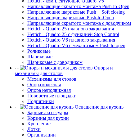
Hettich - комплектующие Quadro V6
Направляющие скрытого монтажа Push-to-Open
Направляющие шариковые Push + Soft closing
Направляющие шариковые Push-to-Open
Направляющие скрытого монтажа с доводчиком
Hettich - Quadro 25 плавного закрывания
Hettich - Quadro 25 с функцией Stop Control
Hettich - Quadro V6 плавного закрывания
Hettich - Quadro V6 с механизмом Push to open
Роликовые
Шариковые
Шариковые с доводчиком
Опоры и
механизмы для столов
Механизмы для столов
Опора колесная
Опора неподвижная
Поворотные площадки
Подпятники
Оснащение для кухонь
Барные аксессуары
Корзины для кухни
Крепление
Лотки
Организации