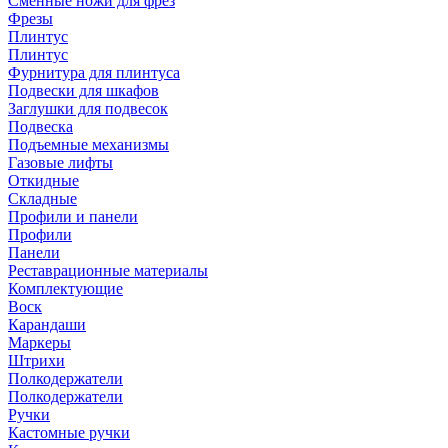
Сменные ножи для фрез
Фрезы
Плинтус
Плинтус
Фурнитура для плинтуса
Подвески для шкафов
Заглушки для подвесок
Подвеска
Подъемные механизмы
Газовые лифты
Откидные
Складные
Профили и панели
Профили
Панели
Реставрационные материалы
Комплектующие
Воск
Карандаши
Маркеры
Штрихи
Полкодержатели
Полкодержатели
Ручки
Кастомные ручки