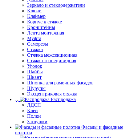
Зеркало и стеклодержатели
Ключи
Кляймер
Корпус к стяжке
Кронштейны
Лента монтажная
Муфта
Саморезы
Стяжка
Стяжка межсекционная
Стяжка трапецивидная
Уголок
Шайбы
Шкант
Шпонка для рамочных фасадов
Шурупы
Эксцентриковая стяжка
Распродажа
ЛДСП
Клей
Полки
Заглушки
Фасады и фасадные
полотна