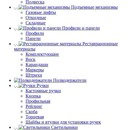
Подвеска
Подъемные механизмы
Газовые лифты
Откидные
Складные
Профили и панели
Профили
Панели
Реставрационные
материалы
Комплектующие
Воск
Карандаши
Маркеры
Штрихи
Полкодержатели
Ручки
Кастомные ручки
Кнопка
Профильная
Рейлинг
Скоба
Торцевая
Шайбы и втулки для установки ручек
Светильники