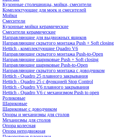
Кухонные столешницы, мойки, смесители
Комплектующие для моек и смесителей
Мойки
Смесители
Кухонные мойки керамические
Смесители керамические
Направляющие для выдвижных ящиков
Направляющие скрытого монтажа Push + Soft closing
Hettich - комплектующие Quadro V6
Направляющие скрытого монтажа Push-to-Open
Направляющие шариковые Push + Soft closing
Направляющие шариковые Push-to-Open
Направляющие скрытого монтажа с доводчиком
Hettich - Quadro 25 плавного закрывания
Hettich - Quadro 25 с функцией Stop Control
Hettich - Quadro V6 плавного закрывания
Hettich - Quadro V6 с механизмом Push to open
Роликовые
Шариковые
Шариковые с доводчиком
Опоры и механизмы для столов
Механизмы для столов
Опора колесная
Опора неподвижная
Поворотные площадки