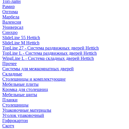
Топ-лайн
Рамир
Оптима
Марбела
Валенсия
Универсал
Синхро
SlideLine 55 Hettich
SlideLine M Hettich
TopLine 27 - Система раздвижных дверей Hettich
TopLine L - Система раздвижных дверей Hettich
WingLine L - Система складных дверей Hettich
Прочее
Системы для межкомнатных дверей
Складные
Столешницы и комплектующие
Мебельные плиты
Кромка для столешниц
Мебельные щиты
Планки
Столешницы
Упаковочные материалы
Уголок упаковочный
Гофрокартон
Скотч