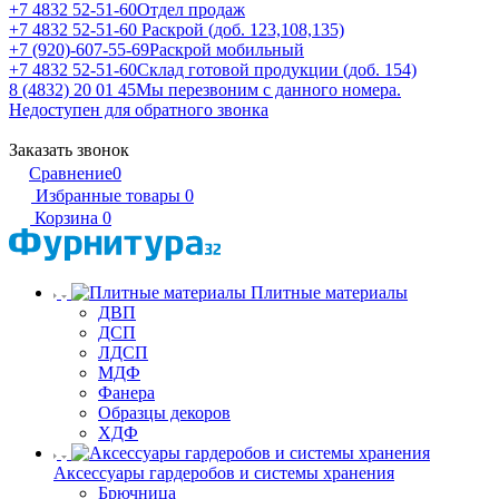
+7 4832 52-51-60
Отдел продаж
+7 4832 52-51-60
Раскрой (доб. 123,108,135)
+7 (920)-607-55-69
Раскрой мобильный
+7 4832 52-51-60
Склад готовой продукции (доб. 154)
8 (4832) 20 01 45
Мы перезвоним с данного номера.
Недоступен для обратного звонка
Заказать звонок
Сравнение
0
Избранные товары
0
Корзина
0
Плитные материалы
ДВП
ДСП
ЛДСП
МДФ
Фанера
Образцы декоров
ХДФ
Аксессуары гардеробов и системы хранения
Брючница