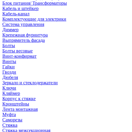
Блок питания/ Трансформаторы
Кабель и штейкер
Кабель-канал
Комплектующие для электрики
Система управления
Диммер
Крепежная фурнитура
Выпрямитель фасада
Болты
Болты весовые
Винт-конфирмат
Винты
Гайки
Гвозди
Дюбеля
Зеркало и стеклодержатели
Ключи
Кляймер
Корпус к стяжке
Кронштейны
Лента монтажная
Муфта
Саморезы
Стяжка
Стяжка межсекционная