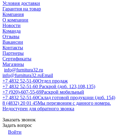
Условия доставки
Гарантия на товар
Компания
О компании
Новости
Команда
Отзывы
Вакансии
Контакты
Партнеры
Сертификаты
Магазины
info@furnitura32.ru
info@furnitura32.ru
Email
+7 4832 52-51-60
Отдел продаж
+7 4832 52-51-60
Раскрой (доб. 123,108,135)
+7 (920)-607-55-69
Раскрой мобильный
+7 4832 52-51-60
Склад готовой продукции (доб. 154)
8 (4832) 20 01 45
Мы перезвоним с данного номера.
Недоступен для обратного звонка
Заказать звонок
Задать вопрос
Войти