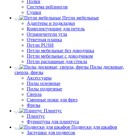
Полки
Система рейлингов
Сушки
Петли мебельные
Адаптеры и подкладки
Комплектующие для петель
Ограничители угла
Ответная планка
Петли PUSH
Петли мебельные без доводчика
Петли мебельные с доводчиком
Петли распашные для стекла
Пилы дисковые,
сверла, фрезы
Аксессуары
Пилы основные
Пилы подрезные
Сверла
Сменные ножи для фрез
Фрезы
Плинтус
Плинтус
Фурнитура для плинтуса
Подвески для шкафов
Заглушки для подвесок