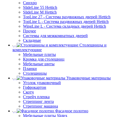
Синхро
SlideLine 55 Hettich
SlideLine M Hettich
TopLine 27 - Система раздвижных дверей Hettich
TopLine L - Система раздвижных дверей Hettich
WingLine L - Система складных дверей Hettich
Прочее
Системы для межкомнатных дверей
Складные
Столешницы и
комплектующие
Мебельные плиты
Кромка для столешниц
Мебельные щиты
Планки
Столешницы
Упаковочные материалы
Уголок упаковочный
Гофрокартон
Скотч
Стрейч пленка
Стреппинг лента
Стреппинг машина
Фасадное полотно
Мебельные плиты Slotex