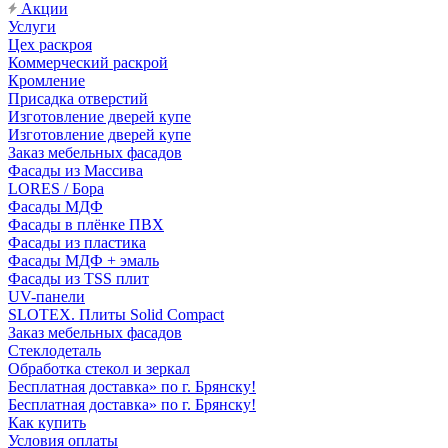
Акции
Услуги
Цех раскроя
Коммерческий раскрой
Кромление
Присадка отверстий
Изготовление дверей купе
Изготовление дверей купе
Заказ мебельных фасадов
Фасады из Массива
LORES / Бора
Фасады МДФ
Фасады в плёнке ПВХ
Фасады из пластика
Фасады МДФ + эмаль
Фасады из TSS плит
UV-панели
SLOTEX. Плиты Solid Compact
Заказ мебельных фасадов
Стеклодеталь
Обработка стекол и зеркал
Бесплатная доставка» по г. Брянску!
Бесплатная доставка» по г. Брянску!
Как купить
Условия оплаты