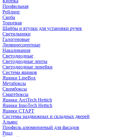
Кнопка
Профильная
Рейлинг
Скоба
Торцевая
Шайбы и втулки для установки ручек
Светильники
Галогеновые
Люминесцентные
Накаливания
Светодиодные
Светодиодные ленты
Светодиодные линейки
Система ящиков
Ящики LineBox
Метабоксы
Свимбоксы
Смартбоксы
Ящики ArciTech Hettich
Ящики InnoTech Hettich
Ящики СТАРТ
Системы раздвижных и складных дверей
Альянс
Профиль алюминиевый для фасадов
Риал