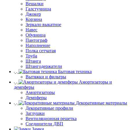
Вешалки
Галстучница
Джокер
Корзина
Зеркало выкатное
Навес
Обувница
Пантограф
Наполнение
Полка сетчатая
Труба
Штанга
Штангодержатели
Бытовая техника
Вытяжки и фильтры
Амортизаторы и
демпферы
Амортизаторы
Демпферы
Декоративные материалы
Декоративные профили
Заглушки
Вентиляционная решетка
Соединители ДВП
Замки