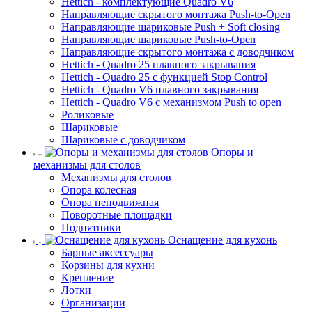
Hettich - комплектующие Quadro V6
Направляющие скрытого монтажа Push-to-Open
Направляющие шариковые Push + Soft closing
Направляющие шариковые Push-to-Open
Направляющие скрытого монтажа с доводчиком
Hettich - Quadro 25 плавного закрывания
Hettich - Quadro 25 с функцией Stop Control
Hettich - Quadro V6 плавного закрывания
Hettich - Quadro V6 с механизмом Push to open
Роликовые
Шариковые
Шариковые с доводчиком
Опоры и
механизмы для столов
Механизмы для столов
Опора колесная
Опора неподвижная
Поворотные площадки
Подпятники
Оснащение для кухонь
Барные аксессуары
Корзины для кухни
Крепление
Лотки
Организации