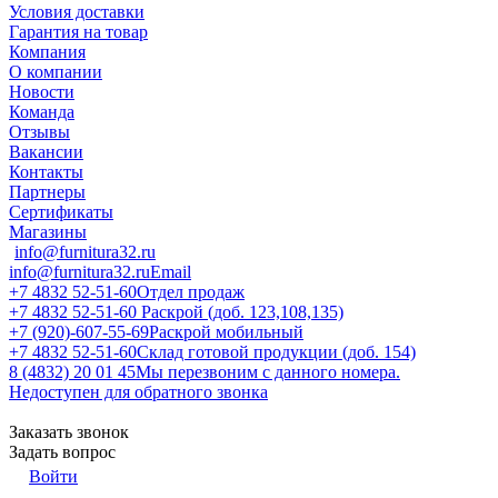
Условия доставки
Гарантия на товар
Компания
О компании
Новости
Команда
Отзывы
Вакансии
Контакты
Партнеры
Сертификаты
Магазины
info@furnitura32.ru
info@furnitura32.ru
Email
+7 4832 52-51-60
Отдел продаж
+7 4832 52-51-60
Раскрой (доб. 123,108,135)
+7 (920)-607-55-69
Раскрой мобильный
+7 4832 52-51-60
Склад готовой продукции (доб. 154)
8 (4832) 20 01 45
Мы перезвоним с данного номера.
Недоступен для обратного звонка
Заказать звонок
Задать вопрос
Войти