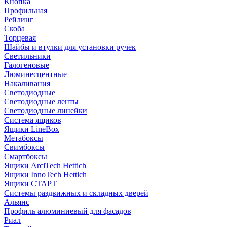
Кнопка
Профильная
Рейлинг
Скоба
Торцевая
Шайбы и втулки для установки ручек
Светильники
Галогеновые
Люминесцентные
Накаливания
Светодиодные
Светодиодные ленты
Светодиодные линейки
Система ящиков
Ящики LineBox
Метабоксы
Свимбоксы
Смартбоксы
Ящики ArciTech Hettich
Ящики InnoTech Hettich
Ящики СТАРТ
Системы раздвижных и складных дверей
Альянс
Профиль алюминиевый для фасадов
Риал