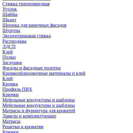
Стяжка трапецивидная
Уголок
Шайбы
Шкант
Шпонка для рамочных фасадов
Шурупы
Эксцентриковая стяжка
Распродажа
ЛДСП
Клей
Полки
Заглушки
Фасады и фасадные полотна
Кромкооблицовочные материалы и клей
Клей
Кромка
Профиль ПВХ
Крючки
Мебельные кондукторы и шаблоны
Мебельные кондукторы и шаблоны
Матрасы и фурнитура для кроватей
Ламели и комплектующие
Матрасы
Решетки к кроватям
Крючки