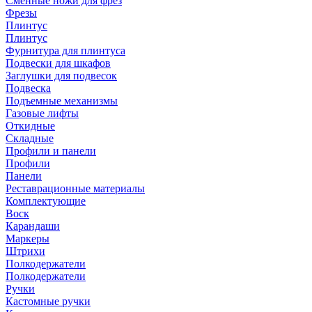
Сменные ножи для фрез
Фрезы
Плинтус
Плинтус
Фурнитура для плинтуса
Подвески для шкафов
Заглушки для подвесок
Подвеска
Подъемные механизмы
Газовые лифты
Откидные
Складные
Профили и панели
Профили
Панели
Реставрационные материалы
Комплектующие
Воск
Карандаши
Маркеры
Штрихи
Полкодержатели
Полкодержатели
Ручки
Кастомные ручки