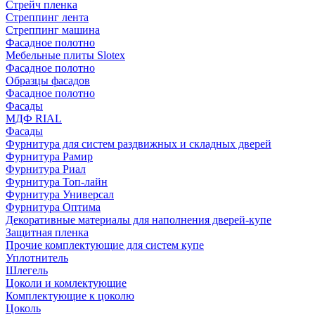
Стрейч пленка
Стреппинг лента
Стреппинг машина
Фасадное полотно
Мебельные плиты Slotex
Фасадное полотно
Образцы фасадов
Фасадное полотно
Фасады
МДФ RIAL
Фасады
Фурнитура для систем раздвижных и складных дверей
Фурнитура Рамир
Фурнитура Риал
Фурнитура Топ-лайн
Фурнитура Универсал
Фурнитура Оптима
Декоративные материалы для наполнения дверей-купе
Защитная пленка
Прочие комплектующие для систем купе
Уплотнитель
Шлегель
Цоколи и комлектующие
Комплектующие к цоколю
Цоколь