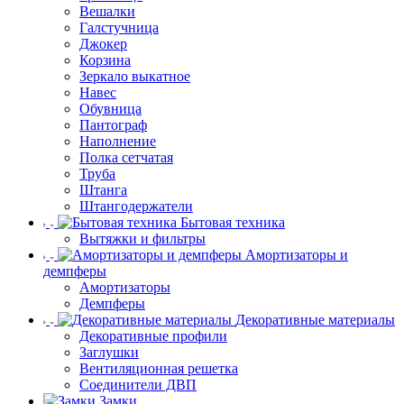
Вешалки
Галстучница
Джокер
Корзина
Зеркало выкатное
Навес
Обувница
Пантограф
Наполнение
Полка сетчатая
Труба
Штанга
Штангодержатели
Бытовая техника
Вытяжки и фильтры
Амортизаторы и
демпферы
Амортизаторы
Демпферы
Декоративные материалы
Декоративные профили
Заглушки
Вентиляционная решетка
Соединители ДВП
Замки