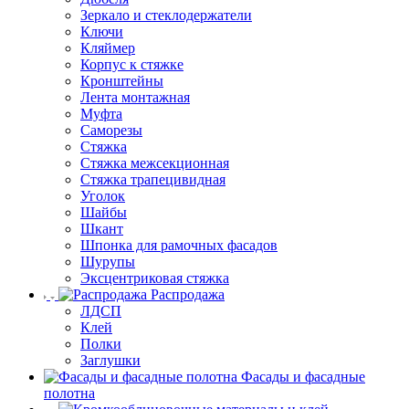
Зеркало и стеклодержатели
Ключи
Кляймер
Корпус к стяжке
Кронштейны
Лента монтажная
Муфта
Саморезы
Стяжка
Стяжка межсекционная
Стяжка трапецивидная
Уголок
Шайбы
Шкант
Шпонка для рамочных фасадов
Шурупы
Эксцентриковая стяжка
Распродажа
ЛДСП
Клей
Полки
Заглушки
Фасады и фасадные
полотна