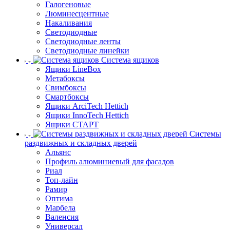
Галогеновые
Люминесцентные
Накаливания
Светодиодные
Светодиодные ленты
Светодиодные линейки
Система ящиков
Ящики LineBox
Метабоксы
Свимбоксы
Смартбоксы
Ящики ArciTech Hettich
Ящики InnoTech Hettich
Ящики СТАРТ
Системы
раздвижных и складных дверей
Альянс
Профиль алюминиевый для фасадов
Риал
Топ-лайн
Рамир
Оптима
Марбела
Валенсия
Универсал