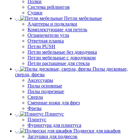
Полки
Система рейлингов
Сушки
Петли мебельные
Адаптеры и подкладки
Комплектующие для петель
Ограничители угла
Ответная планка
Петли PUSH
Петли мебельные без доводчика
Петли мебельные с доводчиком
Петли распашные для стекла
Пилы дисковые,
сверла, фрезы
Аксессуары
Пилы основные
Пилы подрезные
Сверла
Сменные ножи для фрез
Фрезы
Плинтус
Плинтус
Фурнитура для плинтуса
Подвески для шкафов
Заглушки для подвесок