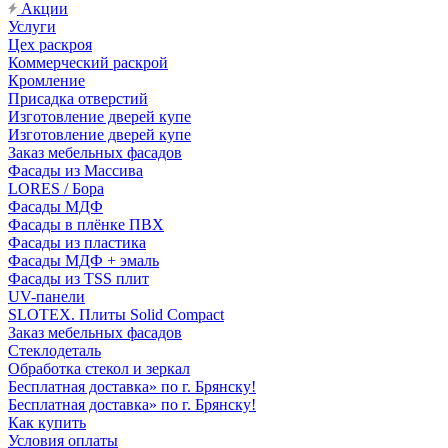
Акции
Услуги
Цех раскроя
Коммерческий раскрой
Кромление
Присадка отверстий
Изготовление дверей купе
Изготовление дверей купе
Заказ мебельных фасадов
Фасады из Массива
LORES / Бора
Фасады МДФ
Фасады в плёнке ПВХ
Фасады из пластика
Фасады МДФ + эмаль
Фасады из TSS плит
UV-панели
SLOTEX. Плиты Solid Compact
Заказ мебельных фасадов
Стеклодеталь
Обработка стекол и зеркал
Бесплатная доставка» по г. Брянску!
Бесплатная доставка» по г. Брянску!
Как купить
Условия оплаты