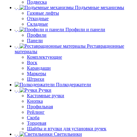
Подвеска
Подъемные механизмы
Газовые лифты
Откидные
Складные
Профили и панели
Профили
Панели
Реставрационные
материалы
Комплектующие
Воск
Карандаши
Маркеры
Штрихи
Полкодержатели
Ручки
Кастомные ручки
Кнопка
Профильная
Рейлинг
Скоба
Торцевая
Шайбы и втулки для установки ручек
Светильники