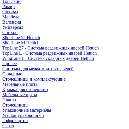
Топ-лайн
Рамир
Оптима
Марбела
Валенсия
Универсал
Синхро
SlideLine 55 Hettich
SlideLine M Hettich
TopLine 27 - Система раздвижных дверей Hettich
TopLine L - Система раздвижных дверей Hettich
WingLine L - Система складных дверей Hettich
Прочее
Системы для межкомнатных дверей
Складные
Столешницы и комплектующие
Мебельные плиты
Кромка для столешниц
Мебельные щиты
Планки
Столешницы
Упаковочные материалы
Уголок упаковочный
Гофрокартон
Скотч