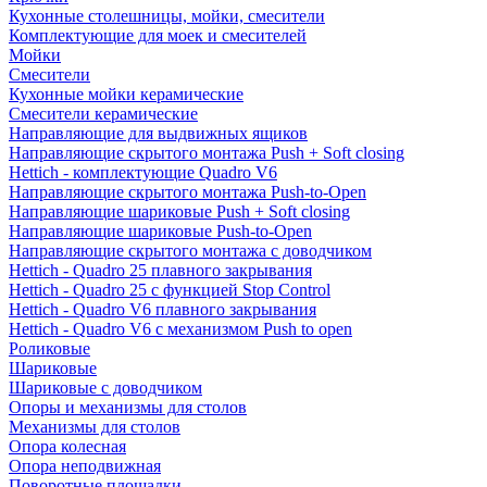
Кухонные столешницы, мойки, смесители
Комплектующие для моек и смесителей
Мойки
Смесители
Кухонные мойки керамические
Смесители керамические
Направляющие для выдвижных ящиков
Направляющие скрытого монтажа Push + Soft closing
Hettich - комплектующие Quadro V6
Направляющие скрытого монтажа Push-to-Open
Направляющие шариковые Push + Soft closing
Направляющие шариковые Push-to-Open
Направляющие скрытого монтажа с доводчиком
Hettich - Quadro 25 плавного закрывания
Hettich - Quadro 25 с функцией Stop Control
Hettich - Quadro V6 плавного закрывания
Hettich - Quadro V6 с механизмом Push to open
Роликовые
Шариковые
Шариковые с доводчиком
Опоры и механизмы для столов
Механизмы для столов
Опора колесная
Опора неподвижная
Поворотные площадки