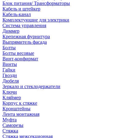
Блок питания/ Трансформаторы
Кабель и штейкер
Кабель-канал
Комплектующие для электрики
Система управления
Диммер
Крепежная фурнитура
Выпрямитель фасада
Болты
Болты весовые
Винт-конфирмат
Винты
Гайки
Гвозди
Дюбеля
Зеркало и стеклодержатели
Ключи
Кляймер
Корпус к стяжке
Кронштейны
Лента монтажная
Муфта
Саморезы
Стяжка
Стяжка межсекционная