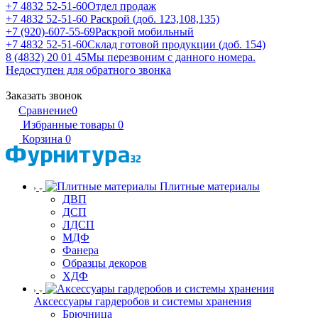
+7 4832 52-51-60
Отдел продаж
+7 4832 52-51-60
Раскрой (доб. 123,108,135)
+7 (920)-607-55-69
Раскрой мобильный
+7 4832 52-51-60
Склад готовой продукции (доб. 154)
8 (4832) 20 01 45
Мы перезвоним с данного номера.
Недоступен для обратного звонка
Заказать звонок
Сравнение
0
Избранные товары
0
Корзина
0
Плитные материалы
ДВП
ДСП
ЛДСП
МДФ
Фанера
Образцы декоров
ХДФ
Аксессуары гардеробов и системы хранения
Брючница