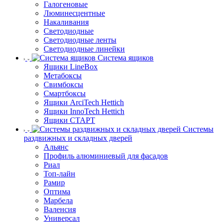
Галогеновые
Люминесцентные
Накаливания
Светодиодные
Светодиодные ленты
Светодиодные линейки
Система ящиков
Ящики LineBox
Метабоксы
Свимбоксы
Смартбоксы
Ящики ArciTech Hettich
Ящики InnoTech Hettich
Ящики СТАРТ
Системы
раздвижных и складных дверей
Альянс
Профиль алюминиевый для фасадов
Риал
Топ-лайн
Рамир
Оптима
Марбела
Валенсия
Универсал