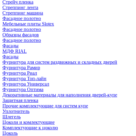
Стрейч пленка
Стреппинг лента
Стреппинг машина
Фасадное полотно
Мебельные плиты Slotex
Фасадное полотно
Образцы фасадов
Фасадное полотно
Фасады
МДФ RIAL
Фасады
Фурнитура для систем раздвижных и складных дверей
Фурнитура Рамир
Фурнитура Риал
Фурнитура Топ-лайн
Фурнитура Универсал
Фурнитура Оптима
Декоративные материалы для наполнения дверей-купе
Защитная пленка
Прочие комплектующие для систем купе
Уплотнитель
Шлегель
Цоколи и комлектующие
Комплектующие к цоколю
Цоколь