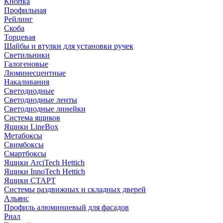
Кнопка
Профильная
Рейлинг
Скоба
Торцевая
Шайбы и втулки для установки ручек
Светильники
Галогеновые
Люминесцентные
Накаливания
Светодиодные
Светодиодные ленты
Светодиодные линейки
Система ящиков
Ящики LineBox
Метабоксы
Свимбоксы
Смартбоксы
Ящики ArciTech Hettich
Ящики InnoTech Hettich
Ящики СТАРТ
Системы раздвижных и складных дверей
Альянс
Профиль алюминиевый для фасадов
Риал