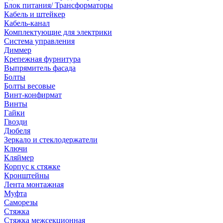
Блок питания/ Трансформаторы
Кабель и штейкер
Кабель-канал
Комплектующие для электрики
Система управления
Диммер
Крепежная фурнитура
Выпрямитель фасада
Болты
Болты весовые
Винт-конфирмат
Винты
Гайки
Гвозди
Дюбеля
Зеркало и стеклодержатели
Ключи
Кляймер
Корпус к стяжке
Кронштейны
Лента монтажная
Муфта
Саморезы
Стяжка
Стяжка межсекционная