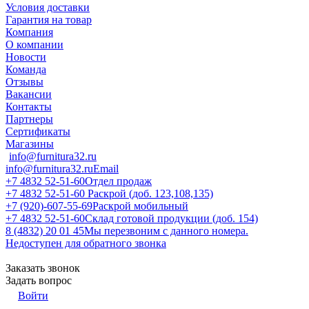
Условия доставки
Гарантия на товар
Компания
О компании
Новости
Команда
Отзывы
Вакансии
Контакты
Партнеры
Сертификаты
Магазины
info@furnitura32.ru
info@furnitura32.ru
Email
+7 4832 52-51-60
Отдел продаж
+7 4832 52-51-60
Раскрой (доб. 123,108,135)
+7 (920)-607-55-69
Раскрой мобильный
+7 4832 52-51-60
Склад готовой продукции (доб. 154)
8 (4832) 20 01 45
Мы перезвоним с данного номера.
Недоступен для обратного звонка
Заказать звонок
Задать вопрос
Войти