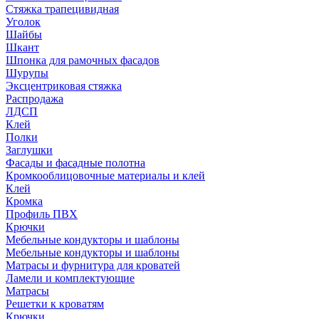
Стяжка трапецивидная
Уголок
Шайбы
Шкант
Шпонка для рамочных фасадов
Шурупы
Эксцентриковая стяжка
Распродажа
ЛДСП
Клей
Полки
Заглушки
Фасады и фасадные полотна
Кромкооблицовочные материалы и клей
Клей
Кромка
Профиль ПВХ
Крючки
Мебельные кондукторы и шаблоны
Мебельные кондукторы и шаблоны
Матрасы и фурнитура для кроватей
Ламели и комплектующие
Матрасы
Решетки к кроватям
Крючки