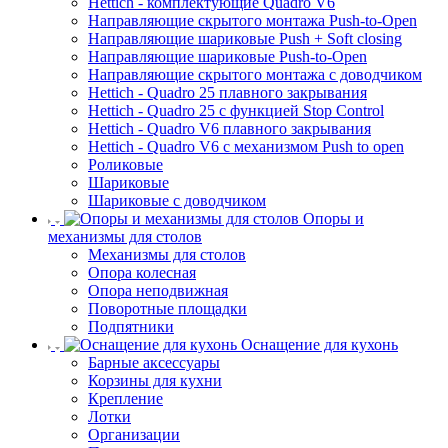
Hettich - комплектующие Quadro V6
Направляющие скрытого монтажа Push-to-Open
Направляющие шариковые Push + Soft closing
Направляющие шариковые Push-to-Open
Направляющие скрытого монтажа с доводчиком
Hettich - Quadro 25 плавного закрывания
Hettich - Quadro 25 с функцией Stop Control
Hettich - Quadro V6 плавного закрывания
Hettich - Quadro V6 с механизмом Push to open
Роликовые
Шариковые
Шариковые с доводчиком
Опоры и
механизмы для столов
Механизмы для столов
Опора колесная
Опора неподвижная
Поворотные площадки
Подпятники
Оснащение для кухонь
Барные аксессуары
Корзины для кухни
Крепление
Лотки
Организации