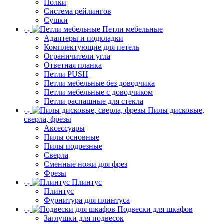
Полки
Система рейлингов
Сушки
Петли мебельные
Адаптеры и подкладки
Комплектующие для петель
Ограничители угла
Ответная планка
Петли PUSH
Петли мебельные без доводчика
Петли мебельные с доводчиком
Петли распашные для стекла
Пилы дисковые,
сверла, фрезы
Аксессуары
Пилы основные
Пилы подрезные
Сверла
Сменные ножи для фрез
Фрезы
Плинтус
Плинтус
Фурнитура для плинтуса
Подвески для шкафов
Заглушки для подвесок