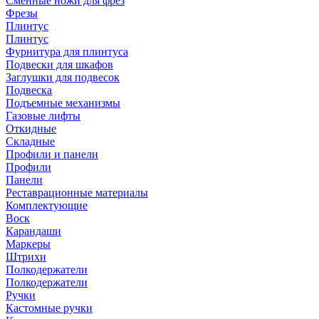
Сменные ножи для фрез
Фрезы
Плинтус
Плинтус
Фурнитура для плинтуса
Подвески для шкафов
Заглушки для подвесок
Подвеска
Подъемные механизмы
Газовые лифты
Откидные
Складные
Профили и панели
Профили
Панели
Реставрационные материалы
Комплектующие
Воск
Карандаши
Маркеры
Штрихи
Полкодержатели
Полкодержатели
Ручки
Кастомные ручки