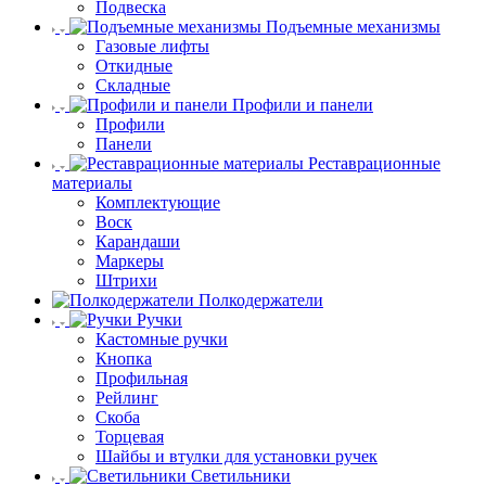
Подвеска
Подъемные механизмы
Газовые лифты
Откидные
Складные
Профили и панели
Профили
Панели
Реставрационные
материалы
Комплектующие
Воск
Карандаши
Маркеры
Штрихи
Полкодержатели
Ручки
Кастомные ручки
Кнопка
Профильная
Рейлинг
Скоба
Торцевая
Шайбы и втулки для установки ручек
Светильники