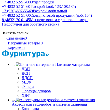
+7 4832 52-51-60
Отдел продаж
+7 4832 52-51-60
Раскрой (доб. 123,108,135)
+7 (920)-607-55-69
Раскрой мобильный
+7 4832 52-51-60
Склад готовой продукции (доб. 154)
8 (4832) 20 01 45
Мы перезвоним с данного номера.
Недоступен для обратного звонка
Заказать звонок
Сравнение
0
Избранные товары
0
Корзина
0
Плитные материалы
ДВП
ДСП
ЛДСП
МДФ
Фанера
Образцы декоров
ХДФ
Аксессуары гардеробов и системы хранения
Брючница