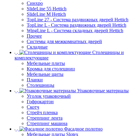
Синхро
SlideLine 55 Hettich
SlideLine M Hettich
TopLine 27 - Система раздвижных дверей Hettich
TopLine L - Система раздвижных дверей Hettich
WingLine L - Система складных дверей Hettich
Прочее
Системы для межкомнатных дверей
Складные
Столешницы и
комплектующие
Мебельные плиты
Кромка для столешниц
Мебельные щиты
Планки
Столешницы
Упаковочные материалы
Уголок упаковочный
Гофрокартон
Скотч
Стрейч пленка
Стреппинг лента
Стреппинг машина
Фасадное полотно
Мебельные плиты Slotex