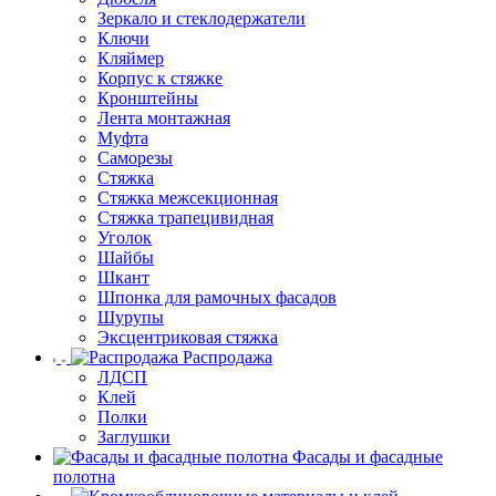
Зеркало и стеклодержатели
Ключи
Кляймер
Корпус к стяжке
Кронштейны
Лента монтажная
Муфта
Саморезы
Стяжка
Стяжка межсекционная
Стяжка трапецивидная
Уголок
Шайбы
Шкант
Шпонка для рамочных фасадов
Шурупы
Эксцентриковая стяжка
Распродажа
ЛДСП
Клей
Полки
Заглушки
Фасады и фасадные
полотна