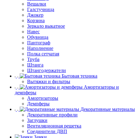
Вешалки
Галстучница
Джокер
Корзина
Зеркало выкатное
Навес
Обувница
Пантограф
Наполнение
Полка сетчатая
Труба
Штанга
Штангодержатели
Бытовая техника
Вытяжки и фильтры
Амортизаторы и
демпферы
Амортизаторы
Демпферы
Декоративные материалы
Декоративные профили
Заглушки
Вентиляционная решетка
Соединители ДВП
Замки