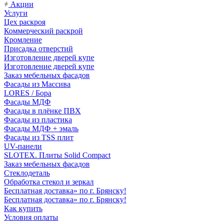
Акции
Услуги
Цех раскроя
Коммерческий раскрой
Кромление
Присадка отверстий
Изготовление дверей купе
Изготовление дверей купе
Заказ мебельных фасадов
Фасады из Массива
LORES / Бора
Фасады МДФ
Фасады в плёнке ПВХ
Фасады из пластика
Фасады МДФ + эмаль
Фасады из TSS плит
UV-панели
SLOTEX. Плиты Solid Compact
Заказ мебельных фасадов
Стеклодеталь
Обработка стекол и зеркал
Бесплатная доставка» по г. Брянску!
Бесплатная доставка» по г. Брянску!
Как купить
Условия оплаты