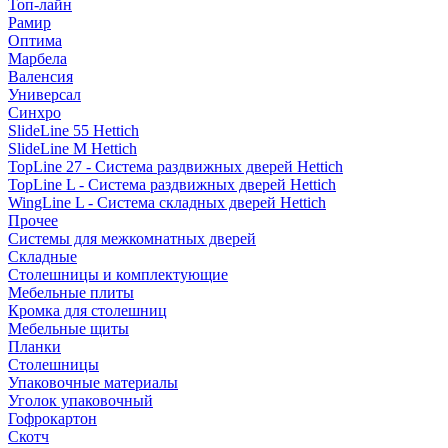
Топ-лайн
Рамир
Оптима
Марбела
Валенсия
Универсал
Синхро
SlideLine 55 Hettich
SlideLine M Hettich
TopLine 27 - Система раздвижных дверей Hettich
TopLine L - Система раздвижных дверей Hettich
WingLine L - Система складных дверей Hettich
Прочее
Системы для межкомнатных дверей
Складные
Столешницы и комплектующие
Мебельные плиты
Кромка для столешниц
Мебельные щиты
Планки
Столешницы
Упаковочные материалы
Уголок упаковочный
Гофрокартон
Скотч