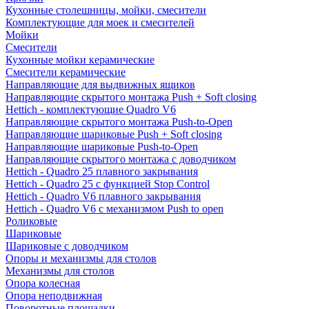
Кухонные столешницы, мойки, смесители
Комплектующие для моек и смесителей
Мойки
Смесители
Кухонные мойки керамические
Смесители керамические
Направляющие для выдвижных ящиков
Направляющие скрытого монтажа Push + Soft closing
Hettich - комплектующие Quadro V6
Направляющие скрытого монтажа Push-to-Open
Направляющие шариковые Push + Soft closing
Направляющие шариковые Push-to-Open
Направляющие скрытого монтажа с доводчиком
Hettich - Quadro 25 плавного закрывания
Hettich - Quadro 25 с функцией Stop Control
Hettich - Quadro V6 плавного закрывания
Hettich - Quadro V6 с механизмом Push to open
Роликовые
Шариковые
Шариковые с доводчиком
Опоры и механизмы для столов
Механизмы для столов
Опора колесная
Опора неподвижная
Поворотные площадки