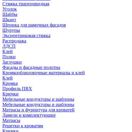
Стяжка трапецивидная
Уголок
Шайбы
Шкант
Шпонка для рамочных фасадов
Шурупы
Эксцентриковая стяжка
Распродажа
ЛДСП
Клей
Полки
Заглушки
Фасады и фасадные полотна
Кромкооблицовочные материалы и клей
Клей
Кромка
Профиль ПВХ
Крючки
Мебельные кондукторы и шаблоны
Мебельные кондукторы и шаблоны
Матрасы и фурнитура для кроватей
Ламели и комплектующие
Матрасы
Решетки к кроватям
Крючки