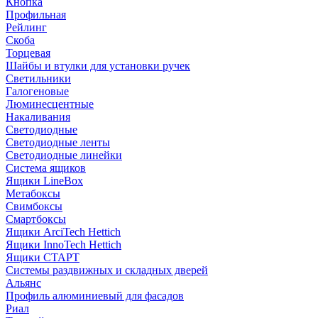
Кнопка
Профильная
Рейлинг
Скоба
Торцевая
Шайбы и втулки для установки ручек
Светильники
Галогеновые
Люминесцентные
Накаливания
Светодиодные
Светодиодные ленты
Светодиодные линейки
Система ящиков
Ящики LineBox
Метабоксы
Свимбоксы
Смартбоксы
Ящики ArciTech Hettich
Ящики InnoTech Hettich
Ящики СТАРТ
Системы раздвижных и складных дверей
Альянс
Профиль алюминиевый для фасадов
Риал