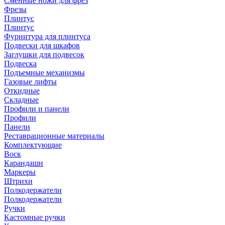
Сменные ножи для фрез
Фрезы
Плинтус
Плинтус
Фурнитура для плинтуса
Подвески для шкафов
Заглушки для подвесок
Подвеска
Подъемные механизмы
Газовые лифты
Откидные
Складные
Профили и панели
Профили
Панели
Реставрационные материалы
Комплектующие
Воск
Карандаши
Маркеры
Штрихи
Полкодержатели
Полкодержатели
Ручки
Кастомные ручки