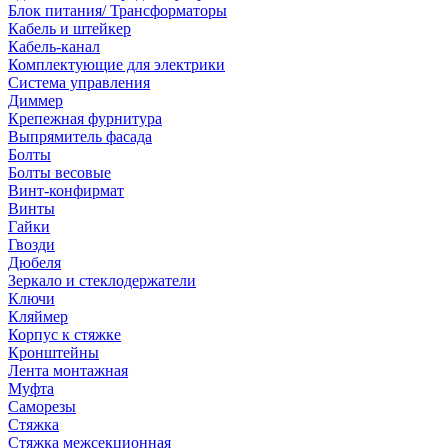
Блок питания/ Трансформаторы
Кабель и штейкер
Кабель-канал
Комплектующие для электрики
Система управления
Диммер
Крепежная фурнитура
Выпрямитель фасада
Болты
Болты весовые
Винт-конфирмат
Винты
Гайки
Гвозди
Дюбеля
Зеркало и стеклодержатели
Ключи
Кляймер
Корпус к стяжке
Кронштейны
Лента монтажная
Муфта
Саморезы
Стяжка
Стяжка межсекционная