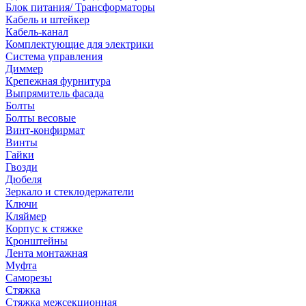
Блок питания/ Трансформаторы
Кабель и штейкер
Кабель-канал
Комплектующие для электрики
Система управления
Диммер
Крепежная фурнитура
Выпрямитель фасада
Болты
Болты весовые
Винт-конфирмат
Винты
Гайки
Гвозди
Дюбеля
Зеркало и стеклодержатели
Ключи
Кляймер
Корпус к стяжке
Кронштейны
Лента монтажная
Муфта
Саморезы
Стяжка
Стяжка межсекционная