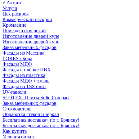
Акции
Услуги
Цех раскроя
Коммерческий раскрой
Кромление
Присадка отверстий
Изготовление дверей купе
Изготовление дверей купе
Заказ мебельных фасадов
Фасады из Массива
LORES / Бора
Фасады МДФ
Фасады в плёнке ПВХ
Фасады из пластика
Фасады МДФ + эмаль
Фасады из TSS плит
UV-панели
SLOTEX. Плиты Solid Compact
Заказ мебельных фасадов
Стеклодеталь
Обработка стекол и зеркал
Бесплатная доставка» по г. Брянску!
Бесплатная доставка» по г. Брянску!
Как купить
Условия оплаты