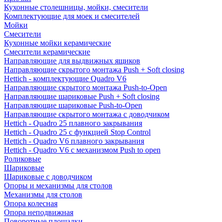
Кухонные столешницы, мойки, смесители
Комплектующие для моек и смесителей
Мойки
Смесители
Кухонные мойки керамические
Смесители керамические
Направляющие для выдвижных ящиков
Направляющие скрытого монтажа Push + Soft closing
Hettich - комплектующие Quadro V6
Направляющие скрытого монтажа Push-to-Open
Направляющие шариковые Push + Soft closing
Направляющие шариковые Push-to-Open
Направляющие скрытого монтажа с доводчиком
Hettich - Quadro 25 плавного закрывания
Hettich - Quadro 25 с функцией Stop Control
Hettich - Quadro V6 плавного закрывания
Hettich - Quadro V6 с механизмом Push to open
Роликовые
Шариковые
Шариковые с доводчиком
Опоры и механизмы для столов
Механизмы для столов
Опора колесная
Опора неподвижная
Поворотные площадки