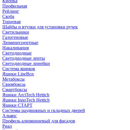
Кнопка
Профильная
Рейлинг
Скоба
Торцевая
Шайбы и втулки для установки ручек
Светильники
Галогеновые
Люминесцентные
Накаливания
Светодиодные
Светодиодные ленты
Светодиодные линейки
Система ящиков
Ящики LineBox
Метабоксы
Свимбоксы
Смартбоксы
Ящики ArciTech Hettich
Ящики InnoTech Hettich
Ящики СТАРТ
Системы раздвижных и складных дверей
Альянс
Профиль алюминиевый для фасадов
Риал