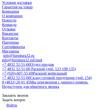
Условия доставки
Гарантия на товар
Компания
О компании
Новости
Команда
Отзывы
Вакансии
Контакты
Партнеры
Сертификаты
Магазины
info@furnitura32.ru
info@furnitura32.ru
Email
+7 4832 52-51-60
Отдел продаж
+7 4832 52-51-60
Раскрой (доб. 123,108,135)
+7 (920)-607-55-69
Раскрой мобильный
+7 4832 52-51-60
Склад готовой продукции (доб. 154)
8 (4832) 20 01 45
Мы перезвоним с данного номера.
Недоступен для обратного звонка
Заказать звонок
Задать вопрос
Войти