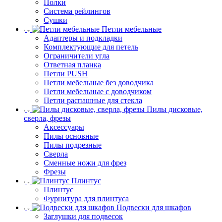
Полки
Система рейлингов
Сушки
Петли мебельные
Адаптеры и подкладки
Комплектующие для петель
Ограничители угла
Ответная планка
Петли PUSH
Петли мебельные без доводчика
Петли мебельные с доводчиком
Петли распашные для стекла
Пилы дисковые,
сверла, фрезы
Аксессуары
Пилы основные
Пилы подрезные
Сверла
Сменные ножи для фрез
Фрезы
Плинтус
Плинтус
Фурнитура для плинтуса
Подвески для шкафов
Заглушки для подвесок