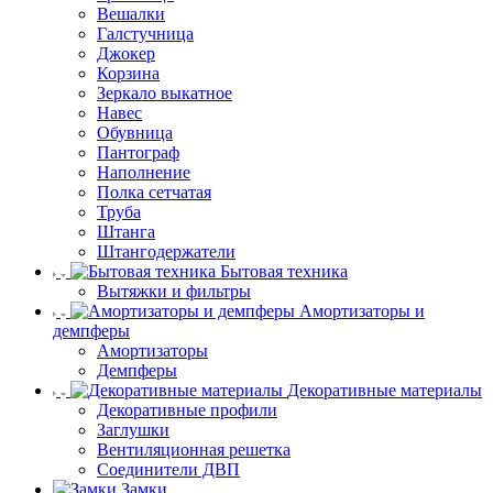
Вешалки
Галстучница
Джокер
Корзина
Зеркало выкатное
Навес
Обувница
Пантограф
Наполнение
Полка сетчатая
Труба
Штанга
Штангодержатели
Бытовая техника
Вытяжки и фильтры
Амортизаторы и
демпферы
Амортизаторы
Демпферы
Декоративные материалы
Декоративные профили
Заглушки
Вентиляционная решетка
Соединители ДВП
Замки