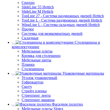
Синхро
SlideLine 55 Hettich
SlideLine M Hettich
TopLine 27 - Система раздвижных дверей Hettich
TopLine L - Система раздвижных дверей Hettich
WingLine L - Система складных дверей Hettich
Прочее
Системы для межкомнатных дверей
Складные
Столешницы и
комплектующие
Мебельные плиты
Кромка для столешниц
Мебельные щиты
Планки
Столешницы
Упаковочные материалы
Уголок упаковочный
Гофрокартон
Скотч
Стрейч пленка
Стреппинг лента
Стреппинг машина
Фасадное полотно
Мебельные плиты Slotex