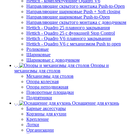
Hettich - комплектующие Quadro V6
Направляющие скрытого монтажа Push-to-Open
Направляющие шариковые Push + Soft closing
Направляющие шариковые Push-to-Open
Направляющие скрытого монтажа с доводчиком
Hettich - Quadro 25 плавного закрывания
Hettich - Quadro 25 с функцией Stop Control
Hettich - Quadro V6 плавного закрывания
Hettich - Quadro V6 с механизмом Push to open
Роликовые
Шариковые
Шариковые с доводчиком
Опоры и
механизмы для столов
Механизмы для столов
Опора колесная
Опора неподвижная
Поворотные площадки
Подпятники
Оснащение для кухонь
Барные аксессуары
Корзины для кухни
Крепление
Лотки
Организации