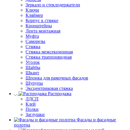
Зеркало и стеклодержатели
Ключи
Кляймер
Корпус к стяжке
Кронштейны
Лента монтажная
Муфта
Саморезы
Стяжка
Стяжка межсекционная
Стяжка трапецивидная
Уголок
Шайбы
Шкант
Шпонка для рамочных фасадов
Шурупы
Эксцентриковая стяжка
Распродажа
ЛДСП
Клей
Полки
Заглушки
Фасады и фасадные
полотна