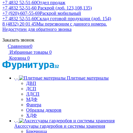
+7 4832 52-51-60
Отдел продаж
+7 4832 52-51-60
Раскрой (доб. 123,108,135)
+7 (920)-607-55-69
Раскрой мобильный
+7 4832 52-51-60
Склад готовой продукции (доб. 154)
8 (4832) 20 01 45
Мы перезвоним с данного номера.
Недоступен для обратного звонка
Заказать звонок
Сравнение
0
Избранные товары
0
Корзина
0
Плитные материалы
ДВП
ДСП
ЛДСП
МДФ
Фанера
Образцы декоров
ХДФ
Аксессуары гардеробов и системы хранения
Брючница