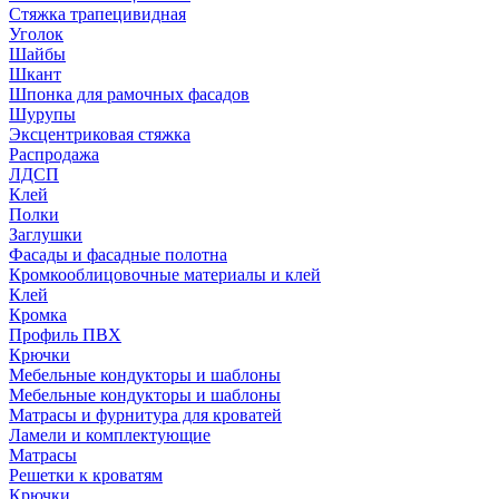
Стяжка трапецивидная
Уголок
Шайбы
Шкант
Шпонка для рамочных фасадов
Шурупы
Эксцентриковая стяжка
Распродажа
ЛДСП
Клей
Полки
Заглушки
Фасады и фасадные полотна
Кромкооблицовочные материалы и клей
Клей
Кромка
Профиль ПВХ
Крючки
Мебельные кондукторы и шаблоны
Мебельные кондукторы и шаблоны
Матрасы и фурнитура для кроватей
Ламели и комплектующие
Матрасы
Решетки к кроватям
Крючки