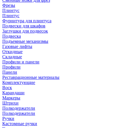
Сменные ножи для фрез
Фрезы
Плинтус
Плинтус
Фурнитура для плинтуса
Подвески для шкафов
Заглушки для подвесок
Подвеска
Подъемные механизмы
Газовые лифты
Откидные
Складные
Профили и панели
Профили
Панели
Реставрационные материалы
Комплектующие
Воск
Карандаши
Маркеры
Штрихи
Полкодержатели
Полкодержатели
Ручки
Кастомные ручки