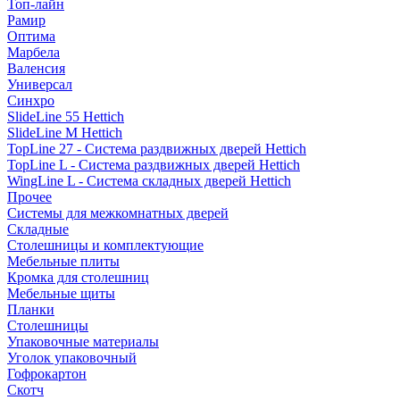
Топ-лайн
Рамир
Оптима
Марбела
Валенсия
Универсал
Синхро
SlideLine 55 Hettich
SlideLine M Hettich
TopLine 27 - Система раздвижных дверей Hettich
TopLine L - Система раздвижных дверей Hettich
WingLine L - Система складных дверей Hettich
Прочее
Системы для межкомнатных дверей
Складные
Столешницы и комплектующие
Мебельные плиты
Кромка для столешниц
Мебельные щиты
Планки
Столешницы
Упаковочные материалы
Уголок упаковочный
Гофрокартон
Скотч