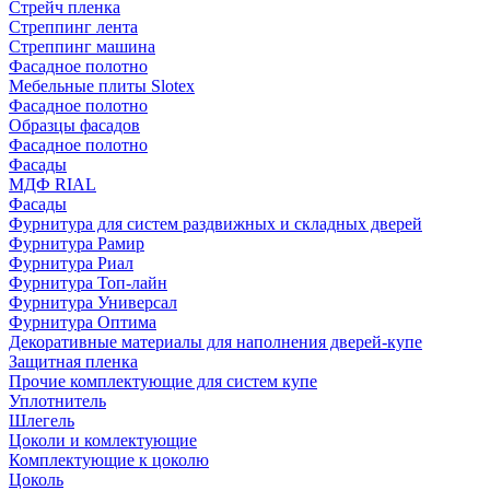
Стрейч пленка
Стреппинг лента
Стреппинг машина
Фасадное полотно
Мебельные плиты Slotex
Фасадное полотно
Образцы фасадов
Фасадное полотно
Фасады
МДФ RIAL
Фасады
Фурнитура для систем раздвижных и складных дверей
Фурнитура Рамир
Фурнитура Риал
Фурнитура Топ-лайн
Фурнитура Универсал
Фурнитура Оптима
Декоративные материалы для наполнения дверей-купе
Защитная пленка
Прочие комплектующие для систем купе
Уплотнитель
Шлегель
Цоколи и комлектующие
Комплектующие к цоколю
Цоколь