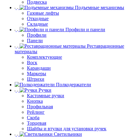
Подвеска
Подъемные механизмы
Газовые лифты
Откидные
Складные
Профили и панели
Профили
Панели
Реставрационные
материалы
Комплектующие
Воск
Карандаши
Маркеры
Штрихи
Полкодержатели
Ручки
Кастомные ручки
Кнопка
Профильная
Рейлинг
Скоба
Торцевая
Шайбы и втулки для установки ручек
Светильники