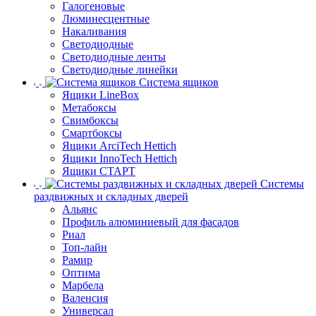
Галогеновые
Люминесцентные
Накаливания
Светодиодные
Светодиодные ленты
Светодиодные линейки
Система ящиков
Ящики LineBox
Метабоксы
Свимбоксы
Смартбоксы
Ящики ArciTech Hettich
Ящики InnoTech Hettich
Ящики СТАРТ
Системы
раздвижных и складных дверей
Альянс
Профиль алюминиевый для фасадов
Риал
Топ-лайн
Рамир
Оптима
Марбела
Валенсия
Универсал