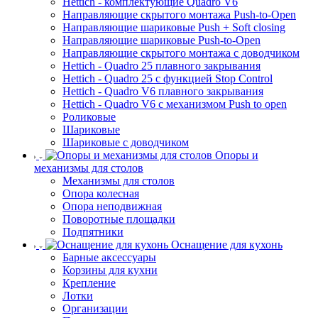
Hettich - комплектующие Quadro V6
Направляющие скрытого монтажа Push-to-Open
Направляющие шариковые Push + Soft closing
Направляющие шариковые Push-to-Open
Направляющие скрытого монтажа с доводчиком
Hettich - Quadro 25 плавного закрывания
Hettich - Quadro 25 с функцией Stop Control
Hettich - Quadro V6 плавного закрывания
Hettich - Quadro V6 с механизмом Push to open
Роликовые
Шариковые
Шариковые с доводчиком
Опоры и
механизмы для столов
Механизмы для столов
Опора колесная
Опора неподвижная
Поворотные площадки
Подпятники
Оснащение для кухонь
Барные аксессуары
Корзины для кухни
Крепление
Лотки
Организации