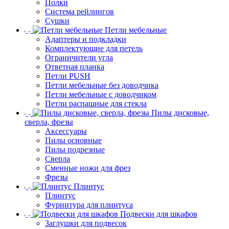
Полки
Система рейлингов
Сушки
Петли мебельные
Адаптеры и подкладки
Комплектующие для петель
Ограничители угла
Ответная планка
Петли PUSH
Петли мебельные без доводчика
Петли мебельные с доводчиком
Петли распашные для стекла
Пилы дисковые,
сверла, фрезы
Аксессуары
Пилы основные
Пилы подрезные
Сверла
Сменные ножи для фрез
Фрезы
Плинтус
Плинтус
Фурнитура для плинтуса
Подвески для шкафов
Заглушки для подвесок