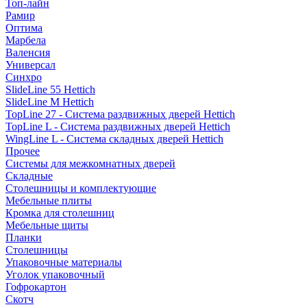
Топ-лайн
Рамир
Оптима
Марбела
Валенсия
Универсал
Синхро
SlideLine 55 Hettich
SlideLine M Hettich
TopLine 27 - Система раздвижных дверей Hettich
TopLine L - Система раздвижных дверей Hettich
WingLine L - Система складных дверей Hettich
Прочее
Системы для межкомнатных дверей
Складные
Столешницы и комплектующие
Мебельные плиты
Кромка для столешниц
Мебельные щиты
Планки
Столешницы
Упаковочные материалы
Уголок упаковочный
Гофрокартон
Скотч