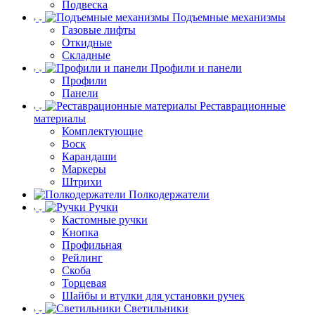
Подвеска
Подъемные механизмы
Газовые лифты
Откидные
Складные
Профили и панели
Профили
Панели
Реставрационные
материалы
Комплектующие
Воск
Карандаши
Маркеры
Штрихи
Полкодержатели
Ручки
Кастомные ручки
Кнопка
Профильная
Рейлинг
Скоба
Торцевая
Шайбы и втулки для установки ручек
Светильники