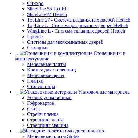
Синхро
SlideLine 55 Hettich
SlideLine M Hettich
TopLine 27 - Система раздвижных дверей Hettich
TopLine L - Система раздвижных дверей Hettich
WingLine L - Система складных дверей Hettich
Прочее
Системы для межкомнатных дверей
Складные
Столешницы и
комплектующие
Мебельные плиты
Кромка для столешниц
Мебельные щиты
Планки
Столешницы
Упаковочные материалы
Уголок упаковочный
Гофрокартон
Скотч
Стрейч пленка
Стреппинг лента
Стреппинг машина
Фасадное полотно
Мебельные плиты Slotex