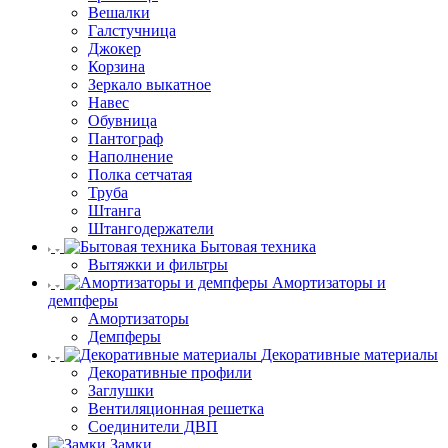
Вешалки
Галстучница
Джокер
Корзина
Зеркало выкатное
Навес
Обувница
Пантограф
Наполнение
Полка сетчатая
Труба
Штанга
Штангодержатели
Бытовая техника
Вытяжки и фильтры
Амортизаторы и
демпферы
Амортизаторы
Демпферы
Декоративные материалы
Декоративные профили
Заглушки
Вентиляционная решетка
Соединители ДВП
Замки