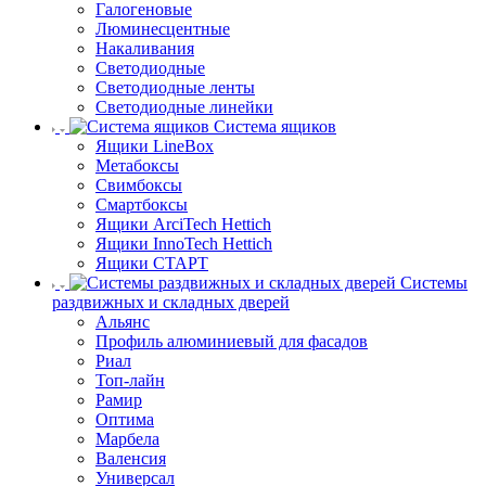
Галогеновые
Люминесцентные
Накаливания
Светодиодные
Светодиодные ленты
Светодиодные линейки
Система ящиков
Ящики LineBox
Метабоксы
Свимбоксы
Смартбоксы
Ящики ArciTech Hettich
Ящики InnoTech Hettich
Ящики СТАРТ
Системы
раздвижных и складных дверей
Альянс
Профиль алюминиевый для фасадов
Риал
Топ-лайн
Рамир
Оптима
Марбела
Валенсия
Универсал