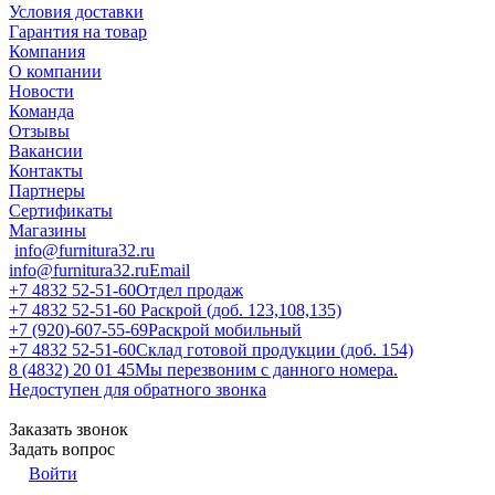
Условия доставки
Гарантия на товар
Компания
О компании
Новости
Команда
Отзывы
Вакансии
Контакты
Партнеры
Сертификаты
Магазины
info@furnitura32.ru
info@furnitura32.ru
Email
+7 4832 52-51-60
Отдел продаж
+7 4832 52-51-60
Раскрой (доб. 123,108,135)
+7 (920)-607-55-69
Раскрой мобильный
+7 4832 52-51-60
Склад готовой продукции (доб. 154)
8 (4832) 20 01 45
Мы перезвоним с данного номера.
Недоступен для обратного звонка
Заказать звонок
Задать вопрос
Войти