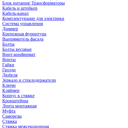
Блок питания/ Трансформаторы
Кабель и штейкер
Кабель-канал
Комплектующие для электрики
Система управления
Диммер
Крепежная фурнитура
Выпрямитель фасада
Болты
Болты весовые
Винт-конфирмат
Винты
Гайки
Гвозди
Дюбеля
Зеркало и стеклодержатели
Ключи
Кляймер
Корпус к стяжке
Кронштейны
Лента монтажная
Муфта
Саморезы
Стяжка
Стяжка межсекционная