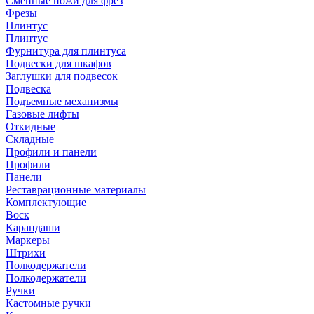
Сменные ножи для фрез
Фрезы
Плинтус
Плинтус
Фурнитура для плинтуса
Подвески для шкафов
Заглушки для подвесок
Подвеска
Подъемные механизмы
Газовые лифты
Откидные
Складные
Профили и панели
Профили
Панели
Реставрационные материалы
Комплектующие
Воск
Карандаши
Маркеры
Штрихи
Полкодержатели
Полкодержатели
Ручки
Кастомные ручки