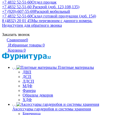
+7 4832 52-51-60
Отдел продаж
+7 4832 52-51-60
Раскрой (доб. 123,108,135)
+7 (920)-607-55-69
Раскрой мобильный
+7 4832 52-51-60
Склад готовой продукции (доб. 154)
8 (4832) 20 01 45
Мы перезвоним с данного номера.
Недоступен для обратного звонка
Заказать звонок
Сравнение
0
Избранные товары
0
Корзина
0
Плитные материалы
ДВП
ДСП
ЛДСП
МДФ
Фанера
Образцы декоров
ХДФ
Аксессуары гардеробов и системы хранения
Брючница