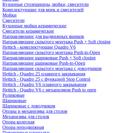
Кухонные столешницы, мойки, смесители
Комплектующие для моек и смесителей
Мойки
Смесители
Кухонные мойки керамические
Смесители керамические
Направляющие для выдвижных ящиков
Направляющие скрытого монтажа Push + Soft closing
Hettich - комплектующие Quadro V6
Направляющие скрытого монтажа Push-to-Open
Направляющие шариковые Push + Soft closing
Направляющие шариковые Push-to-Open
Направляющие скрытого монтажа с доводчиком
Hettich - Quadro 25 плавного закрывания
Hettich - Quadro 25 с функцией Stop Control
Hettich - Quadro V6 плавного закрывания
Hettich - Quadro V6 с механизмом Push to open
Роликовые
Шариковые
Шариковые с доводчиком
Опоры и механизмы для столов
Механизмы для столов
Опора колесная
Опора неподвижная
Поворотные площадки