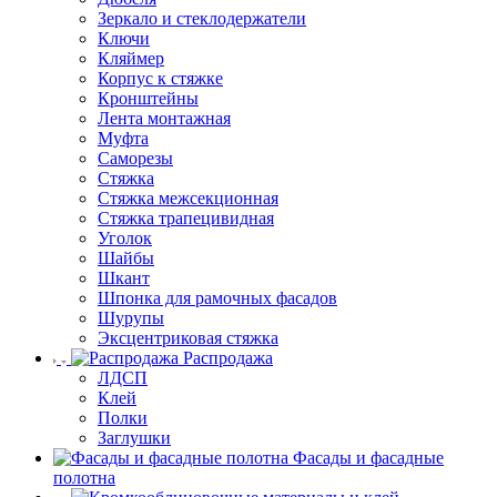
Зеркало и стеклодержатели
Ключи
Кляймер
Корпус к стяжке
Кронштейны
Лента монтажная
Муфта
Саморезы
Стяжка
Стяжка межсекционная
Стяжка трапецивидная
Уголок
Шайбы
Шкант
Шпонка для рамочных фасадов
Шурупы
Эксцентриковая стяжка
Распродажа
ЛДСП
Клей
Полки
Заглушки
Фасады и фасадные
полотна