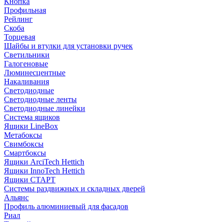
Кнопка
Профильная
Рейлинг
Скоба
Торцевая
Шайбы и втулки для установки ручек
Светильники
Галогеновые
Люминесцентные
Накаливания
Светодиодные
Светодиодные ленты
Светодиодные линейки
Система ящиков
Ящики LineBox
Метабоксы
Свимбоксы
Смартбоксы
Ящики ArciTech Hettich
Ящики InnoTech Hettich
Ящики СТАРТ
Системы раздвижных и складных дверей
Альянс
Профиль алюминиевый для фасадов
Риал