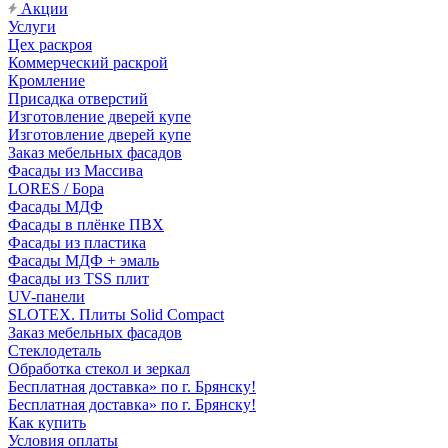
Акции
Услуги
Цех раскроя
Коммерческий раскрой
Кромление
Присадка отверстий
Изготовление дверей купе
Изготовление дверей купе
Заказ мебельных фасадов
Фасады из Массива
LORES / Бора
Фасады МДФ
Фасады в плёнке ПВХ
Фасады из пластика
Фасады МДФ + эмаль
Фасады из TSS плит
UV-панели
SLOTEX. Плиты Solid Compact
Заказ мебельных фасадов
Стеклодеталь
Обработка стекол и зеркал
Бесплатная доставка» по г. Брянску!
Бесплатная доставка» по г. Брянску!
Как купить
Условия оплаты