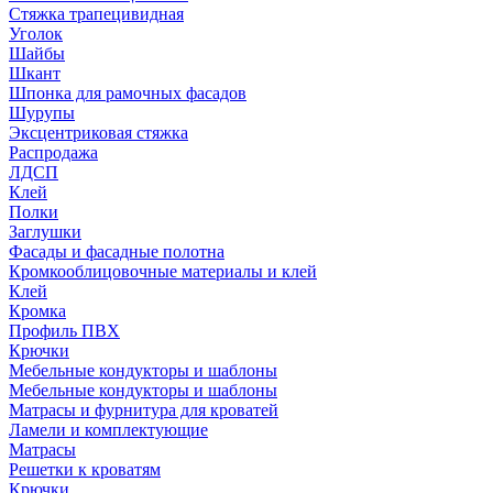
Стяжка трапецивидная
Уголок
Шайбы
Шкант
Шпонка для рамочных фасадов
Шурупы
Эксцентриковая стяжка
Распродажа
ЛДСП
Клей
Полки
Заглушки
Фасады и фасадные полотна
Кромкооблицовочные материалы и клей
Клей
Кромка
Профиль ПВХ
Крючки
Мебельные кондукторы и шаблоны
Мебельные кондукторы и шаблоны
Матрасы и фурнитура для кроватей
Ламели и комплектующие
Матрасы
Решетки к кроватям
Крючки