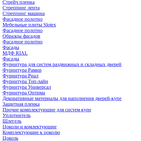
Стрейч пленка
Стреппинг лента
Стреппинг машина
Фасадное полотно
Мебельные плиты Slotex
Фасадное полотно
Образцы фасадов
Фасадное полотно
Фасады
МДФ RIAL
Фасады
Фурнитура для систем раздвижных и складных дверей
Фурнитура Рамир
Фурнитура Риал
Фурнитура Топ-лайн
Фурнитура Универсал
Фурнитура Оптима
Декоративные материалы для наполнения дверей-купе
Защитная пленка
Прочие комплектующие для систем купе
Уплотнитель
Шлегель
Цоколи и комлектующие
Комплектующие к цоколю
Цоколь