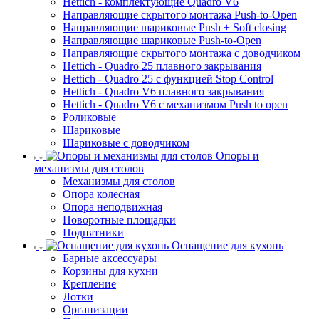
Hettich - комплектующие Quadro V6
Направляющие скрытого монтажа Push-to-Open
Направляющие шариковые Push + Soft closing
Направляющие шариковые Push-to-Open
Направляющие скрытого монтажа с доводчиком
Hettich - Quadro 25 плавного закрывания
Hettich - Quadro 25 с функцией Stop Control
Hettich - Quadro V6 плавного закрывания
Hettich - Quadro V6 с механизмом Push to open
Роликовые
Шариковые
Шариковые с доводчиком
Опоры и
механизмы для столов
Механизмы для столов
Опора колесная
Опора неподвижная
Поворотные площадки
Подпятники
Оснащение для кухонь
Барные аксессуары
Корзины для кухни
Крепление
Лотки
Организации