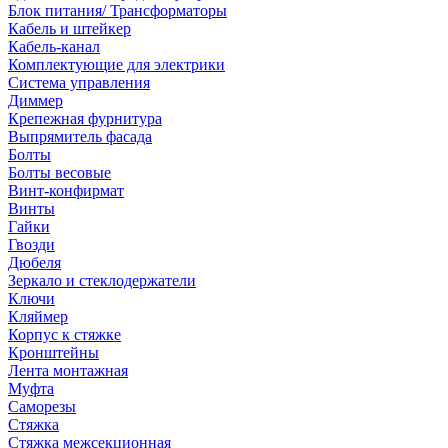
Блок питания/ Трансформаторы
Кабель и штейкер
Кабель-канал
Комплектующие для электрики
Система управления
Диммер
Крепежная фурнитура
Выпрямитель фасада
Болты
Болты весовые
Винт-конфирмат
Винты
Гайки
Гвозди
Дюбеля
Зеркало и стеклодержатели
Ключи
Кляймер
Корпус к стяжке
Кронштейны
Лента монтажная
Муфта
Саморезы
Стяжка
Стяжка межсекционная