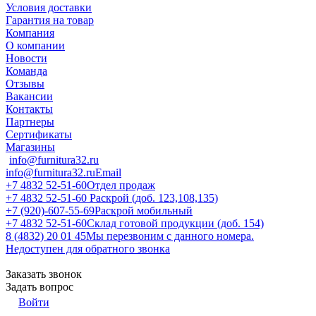
Условия доставки
Гарантия на товар
Компания
О компании
Новости
Команда
Отзывы
Вакансии
Контакты
Партнеры
Сертификаты
Магазины
info@furnitura32.ru
info@furnitura32.ru
Email
+7 4832 52-51-60
Отдел продаж
+7 4832 52-51-60
Раскрой (доб. 123,108,135)
+7 (920)-607-55-69
Раскрой мобильный
+7 4832 52-51-60
Склад готовой продукции (доб. 154)
8 (4832) 20 01 45
Мы перезвоним с данного номера.
Недоступен для обратного звонка
Заказать звонок
Задать вопрос
Войти