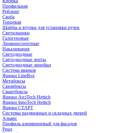
Кнопка
Профильная
Рейлинг
Скоба
Торцевая
Шайбы и втулки для установки ручек
Светильники
Галогеновые
Люминесцентные
Накаливания
Светодиодные
Светодиодные ленты
Светодиодные линейки
Система ящиков
Ящики LineBox
Метабоксы
Свимбоксы
Смартбоксы
Ящики ArciTech Hettich
Ящики InnoTech Hettich
Ящики СТАРТ
Системы раздвижных и складных дверей
Альянс
Профиль алюминиевый для фасадов
Риал