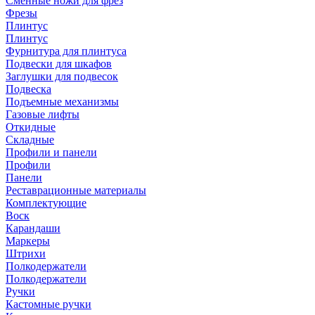
Сменные ножи для фрез
Фрезы
Плинтус
Плинтус
Фурнитура для плинтуса
Подвески для шкафов
Заглушки для подвесок
Подвеска
Подъемные механизмы
Газовые лифты
Откидные
Складные
Профили и панели
Профили
Панели
Реставрационные материалы
Комплектующие
Воск
Карандаши
Маркеры
Штрихи
Полкодержатели
Полкодержатели
Ручки
Кастомные ручки