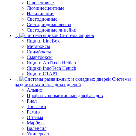
Галогеновые
Люминесцентные
Накаливания
Светодиодные
Светодиодные ленты
Светодиодные линейки
Система ящиков
Ящики LineBox
Метабоксы
Свимбоксы
Смартбоксы
Ящики ArciTech Hettich
Ящики InnoTech Hettich
Ящики СТАРТ
Системы
раздвижных и складных дверей
Альянс
Профиль алюминиевый для фасадов
Риал
Топ-лайн
Рамир
Оптима
Марбела
Валенсия
Универсал