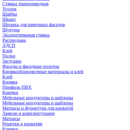
Стяжка трапецивидная
Уголок
Шайбы
Шкант
Шпонка для рамочных фасадов
Шурупы
Эксцентриковая стяжка
Распродажа
ЛДСП
Клей
Полки
Заглушки
Фасады и фасадные полотна
Кромкооблицовочные материалы и клей
Клей
Кромка
Профиль ПВХ
Крючки
Мебельные кондукторы и шаблоны
Мебельные кондукторы и шаблоны
Матрасы и фурнитура для кроватей
Ламели и комплектующие
Матрасы
Решетки к кроватям
Крючки