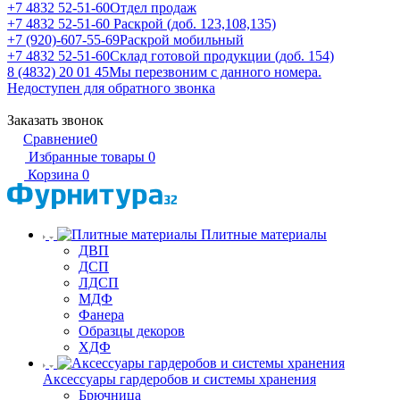
+7 4832 52-51-60
Отдел продаж
+7 4832 52-51-60
Раскрой (доб. 123,108,135)
+7 (920)-607-55-69
Раскрой мобильный
+7 4832 52-51-60
Склад готовой продукции (доб. 154)
8 (4832) 20 01 45
Мы перезвоним с данного номера.
Недоступен для обратного звонка
Заказать звонок
Сравнение
0
Избранные товары
0
Корзина
0
Плитные материалы
ДВП
ДСП
ЛДСП
МДФ
Фанера
Образцы декоров
ХДФ
Аксессуары гардеробов и системы хранения
Брючница