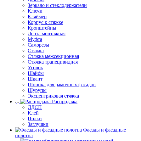
Зеркало и стеклодержатели
Ключи
Кляймер
Корпус к стяжке
Кронштейны
Лента монтажная
Муфта
Саморезы
Стяжка
Стяжка межсекционная
Стяжка трапецивидная
Уголок
Шайбы
Шкант
Шпонка для рамочных фасадов
Шурупы
Эксцентриковая стяжка
Распродажа
ЛДСП
Клей
Полки
Заглушки
Фасады и фасадные
полотна