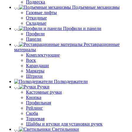
Подвеска
Подъемные механизмы
Газовые лифты
Откидные
Складные
Профили и панели
Профили
Панели
Реставрационные
материалы
Комплектующие
Воск
Карандаши
Маркеры
Штрихи
Полкодержатели
Ручки
Кастомные ручки
Кнопка
Профильная
Рейлинг
Скоба
Торцевая
Шайбы и втулки для установки ручек
Светильники