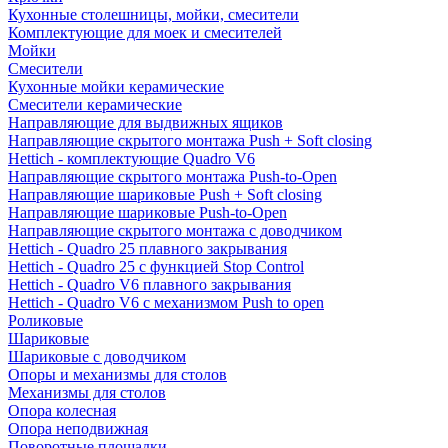
Кухонные столешницы, мойки, смесители
Комплектующие для моек и смесителей
Мойки
Смесители
Кухонные мойки керамические
Смесители керамические
Направляющие для выдвижных ящиков
Направляющие скрытого монтажа Push + Soft closing
Hettich - комплектующие Quadro V6
Направляющие скрытого монтажа Push-to-Open
Направляющие шариковые Push + Soft closing
Направляющие шариковые Push-to-Open
Направляющие скрытого монтажа с доводчиком
Hettich - Quadro 25 плавного закрывания
Hettich - Quadro 25 с функцией Stop Control
Hettich - Quadro V6 плавного закрывания
Hettich - Quadro V6 с механизмом Push to open
Роликовые
Шариковые
Шариковые с доводчиком
Опоры и механизмы для столов
Механизмы для столов
Опора колесная
Опора неподвижная
Поворотные площадки