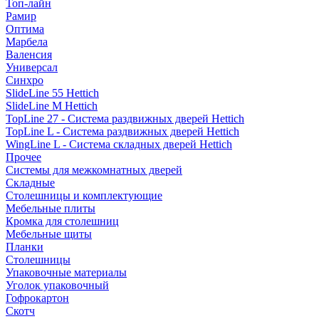
Топ-лайн
Рамир
Оптима
Марбела
Валенсия
Универсал
Синхро
SlideLine 55 Hettich
SlideLine M Hettich
TopLine 27 - Система раздвижных дверей Hettich
TopLine L - Система раздвижных дверей Hettich
WingLine L - Система складных дверей Hettich
Прочее
Системы для межкомнатных дверей
Складные
Столешницы и комплектующие
Мебельные плиты
Кромка для столешниц
Мебельные щиты
Планки
Столешницы
Упаковочные материалы
Уголок упаковочный
Гофрокартон
Скотч