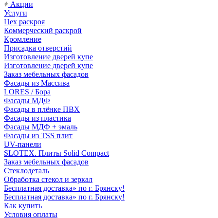
Акции
Услуги
Цех раскроя
Коммерческий раскрой
Кромление
Присадка отверстий
Изготовление дверей купе
Изготовление дверей купе
Заказ мебельных фасадов
Фасады из Массива
LORES / Бора
Фасады МДФ
Фасады в плёнке ПВХ
Фасады из пластика
Фасады МДФ + эмаль
Фасады из TSS плит
UV-панели
SLOTEX. Плиты Solid Compact
Заказ мебельных фасадов
Стеклодеталь
Обработка стекол и зеркал
Бесплатная доставка» по г. Брянску!
Бесплатная доставка» по г. Брянску!
Как купить
Условия оплаты