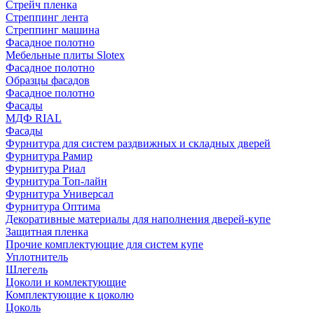
Стрейч пленка
Стреппинг лента
Стреппинг машина
Фасадное полотно
Мебельные плиты Slotex
Фасадное полотно
Образцы фасадов
Фасадное полотно
Фасады
МДФ RIAL
Фасады
Фурнитура для систем раздвижных и складных дверей
Фурнитура Рамир
Фурнитура Риал
Фурнитура Топ-лайн
Фурнитура Универсал
Фурнитура Оптима
Декоративные материалы для наполнения дверей-купе
Защитная пленка
Прочие комплектующие для систем купе
Уплотнитель
Шлегель
Цоколи и комлектующие
Комплектующие к цоколю
Цоколь