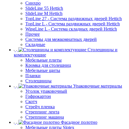
Синхро
SlideLine 55 Hettich
SlideLine M Hettich
TopLine 27 - Система раздвижных дверей Hettich
TopLine L - Система раздвижных дверей Hettich
WingLine L - Система складных дверей Hettich
Прочее
Системы для межкомнатных дверей
Складные
Столешницы и
комплектующие
Мебельные плиты
Кромка для столешниц
Мебельные щиты
Планки
Столешницы
Упаковочные материалы
Уголок упаковочный
Гофрокартон
Скотч
Стрейч пленка
Стреппинг лента
Стреппинг машина
Фасадное полотно
Мебельные плиты Slotex