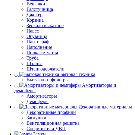
Вешалки
Галстучница
Джокер
Корзина
Зеркало выкатное
Навес
Обувница
Пантограф
Наполнение
Полка сетчатая
Труба
Штанга
Штангодержатели
Бытовая техника
Вытяжки и фильтры
Амортизаторы и
демпферы
Амортизаторы
Демпферы
Декоративные материалы
Декоративные профили
Заглушки
Вентиляционная решетка
Соединители ДВП
Замки