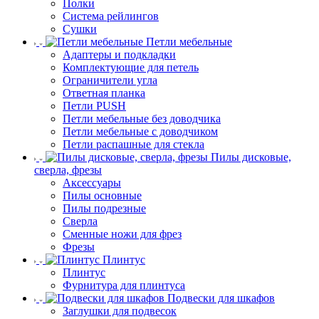
Полки
Система рейлингов
Сушки
Петли мебельные
Адаптеры и подкладки
Комплектующие для петель
Ограничители угла
Ответная планка
Петли PUSH
Петли мебельные без доводчика
Петли мебельные с доводчиком
Петли распашные для стекла
Пилы дисковые,
сверла, фрезы
Аксессуары
Пилы основные
Пилы подрезные
Сверла
Сменные ножи для фрез
Фрезы
Плинтус
Плинтус
Фурнитура для плинтуса
Подвески для шкафов
Заглушки для подвесок