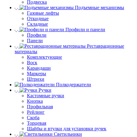
Подвеска
Подъемные механизмы
Газовые лифты
Откидные
Складные
Профили и панели
Профили
Панели
Реставрационные
материалы
Комплектующие
Воск
Карандаши
Маркеры
Штрихи
Полкодержатели
Ручки
Кастомные ручки
Кнопка
Профильная
Рейлинг
Скоба
Торцевая
Шайбы и втулки для установки ручек
Светильники