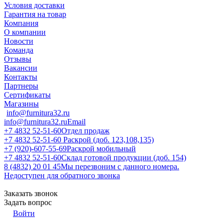
Условия доставки
Гарантия на товар
Компания
О компании
Новости
Команда
Отзывы
Вакансии
Контакты
Партнеры
Сертификаты
Магазины
info@furnitura32.ru
info@furnitura32.ru
Email
+7 4832 52-51-60
Отдел продаж
+7 4832 52-51-60
Раскрой (доб. 123,108,135)
+7 (920)-607-55-69
Раскрой мобильный
+7 4832 52-51-60
Склад готовой продукции (доб. 154)
8 (4832) 20 01 45
Мы перезвоним с данного номера.
Недоступен для обратного звонка
Заказать звонок
Задать вопрос
Войти