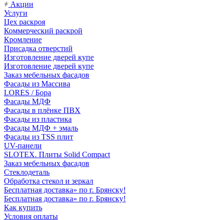
Акции
Услуги
Цех раскроя
Коммерческий раскрой
Кромление
Присадка отверстий
Изготовление дверей купе
Изготовление дверей купе
Заказ мебельных фасадов
Фасады из Массива
LORES / Бора
Фасады МДФ
Фасады в плёнке ПВХ
Фасады из пластика
Фасады МДФ + эмаль
Фасады из TSS плит
UV-панели
SLOTEX. Плиты Solid Compact
Заказ мебельных фасадов
Стеклодеталь
Обработка стекол и зеркал
Бесплатная доставка» по г. Брянску!
Бесплатная доставка» по г. Брянску!
Как купить
Условия оплаты