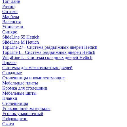
Топ-лайн
Рамир
Оптима
Марбела
Валенсия
Универсал
Синхро
SlideLine 55 Hettich
SlideLine M Hettich
TopLine 27 - Система раздвижных дверей Hettich
TopLine L - Система раздвижных дверей Hettich
WingLine L - Система складных дверей Hettich
Прочее
Системы для межкомнатных дверей
Складные
Столешницы и комплектующие
Мебельные плиты
Кромка для столешниц
Мебельные щиты
Планки
Столешницы
Упаковочные материалы
Уголок упаковочный
Гофрокартон
Скотч