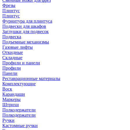
Сменные ножи для фрез
Фрезы
Плинтус
Плинтус
Фурнитура для плинтуса
Подвески для шкафов
Заглушки для подвесок
Подвеска
Подъемные механизмы
Газовые лифты
Откидные
Складные
Профили и панели
Профили
Панели
Реставрационные материалы
Комплектующие
Воск
Карандаши
Маркеры
Штрихи
Полкодержатели
Полкодержатели
Ручки
Кастомные ручки