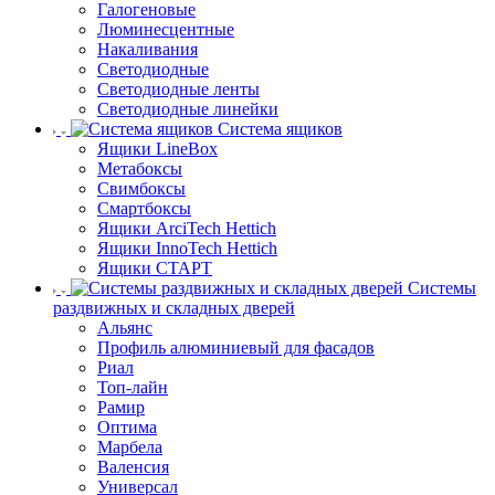
Галогеновые
Люминесцентные
Накаливания
Светодиодные
Светодиодные ленты
Светодиодные линейки
Система ящиков
Ящики LineBox
Метабоксы
Свимбоксы
Смартбоксы
Ящики ArciTech Hettich
Ящики InnoTech Hettich
Ящики СТАРТ
Системы
раздвижных и складных дверей
Альянс
Профиль алюминиевый для фасадов
Риал
Топ-лайн
Рамир
Оптима
Марбела
Валенсия
Универсал