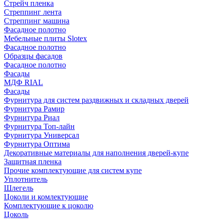
Стрейч пленка
Стреппинг лента
Стреппинг машина
Фасадное полотно
Мебельные плиты Slotex
Фасадное полотно
Образцы фасадов
Фасадное полотно
Фасады
МДФ RIAL
Фасады
Фурнитура для систем раздвижных и складных дверей
Фурнитура Рамир
Фурнитура Риал
Фурнитура Топ-лайн
Фурнитура Универсал
Фурнитура Оптима
Декоративные материалы для наполнения дверей-купе
Защитная пленка
Прочие комплектующие для систем купе
Уплотнитель
Шлегель
Цоколи и комлектующие
Комплектующие к цоколю
Цоколь