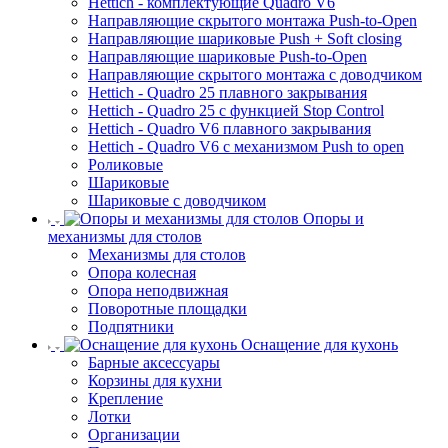
Hettich - комплектующие Quadro V6
Направляющие скрытого монтажа Push-to-Open
Направляющие шариковые Push + Soft closing
Направляющие шариковые Push-to-Open
Направляющие скрытого монтажа с доводчиком
Hettich - Quadro 25 плавного закрывания
Hettich - Quadro 25 с функцией Stop Control
Hettich - Quadro V6 плавного закрывания
Hettich - Quadro V6 с механизмом Push to open
Роликовые
Шариковые
Шариковые с доводчиком
Опоры и
механизмы для столов
Механизмы для столов
Опора колесная
Опора неподвижная
Поворотные площадки
Подпятники
Оснащение для кухонь
Барные аксессуары
Корзины для кухни
Крепление
Лотки
Организации