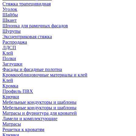
Стяжка трапецивидная
Уголок
Шайбы
Шкант
Шпонка для рамочных фасадов
Шурупы
Эксцентриковая стяжка
Распродажа
ЛДСП
Клей
Полки
Заглушки
Фасады и фасадные полотна
Кромкооблицовочные материалы и клей
Клей
Кромка
Профиль ПВХ
Крючки
Мебельные кондукторы и шаблоны
Мебельные кондукторы и шаблоны
Матрасы и фурнитура для кроватей
Ламели и комплектующие
Матрасы
Решетки к кроватям
Крючки