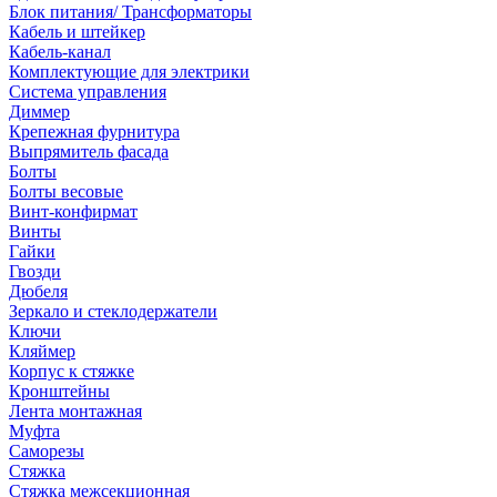
Блок питания/ Трансформаторы
Кабель и штейкер
Кабель-канал
Комплектующие для электрики
Система управления
Диммер
Крепежная фурнитура
Выпрямитель фасада
Болты
Болты весовые
Винт-конфирмат
Винты
Гайки
Гвозди
Дюбеля
Зеркало и стеклодержатели
Ключи
Кляймер
Корпус к стяжке
Кронштейны
Лента монтажная
Муфта
Саморезы
Стяжка
Стяжка межсекционная