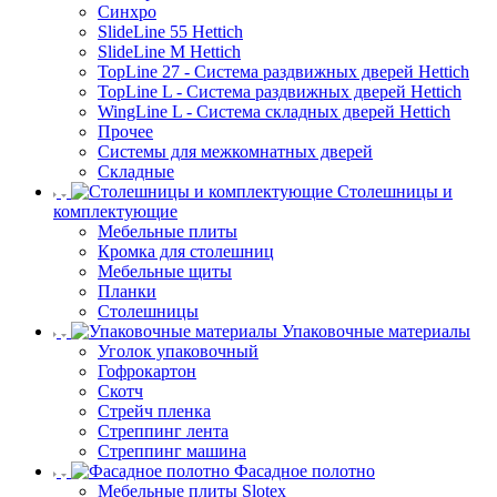
Синхро
SlideLine 55 Hettich
SlideLine M Hettich
TopLine 27 - Система раздвижных дверей Hettich
TopLine L - Система раздвижных дверей Hettich
WingLine L - Система складных дверей Hettich
Прочее
Системы для межкомнатных дверей
Складные
Столешницы и
комплектующие
Мебельные плиты
Кромка для столешниц
Мебельные щиты
Планки
Столешницы
Упаковочные материалы
Уголок упаковочный
Гофрокартон
Скотч
Стрейч пленка
Стреппинг лента
Стреппинг машина
Фасадное полотно
Мебельные плиты Slotex