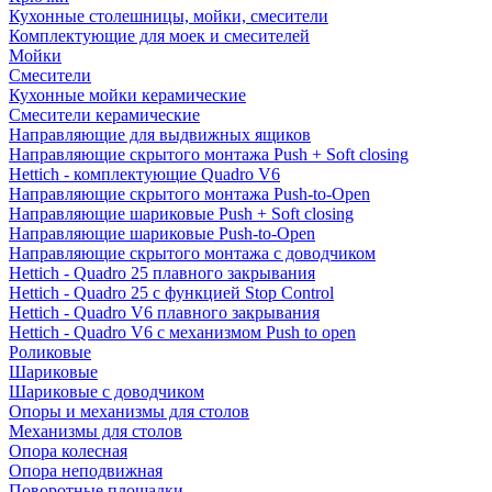
Кухонные столешницы, мойки, смесители
Комплектующие для моек и смесителей
Мойки
Смесители
Кухонные мойки керамические
Смесители керамические
Направляющие для выдвижных ящиков
Направляющие скрытого монтажа Push + Soft closing
Hettich - комплектующие Quadro V6
Направляющие скрытого монтажа Push-to-Open
Направляющие шариковые Push + Soft closing
Направляющие шариковые Push-to-Open
Направляющие скрытого монтажа с доводчиком
Hettich - Quadro 25 плавного закрывания
Hettich - Quadro 25 с функцией Stop Control
Hettich - Quadro V6 плавного закрывания
Hettich - Quadro V6 с механизмом Push to open
Роликовые
Шариковые
Шариковые с доводчиком
Опоры и механизмы для столов
Механизмы для столов
Опора колесная
Опора неподвижная
Поворотные площадки