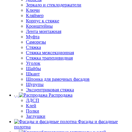
Зеркало и стеклодержатели
Ключи
Кляймер
Корпус к стяжке
Кронштейны
Лента монтажная
Муфта
Саморезы
Стяжка
Стяжка межсекционная
Стяжка трапецивидная
Уголок
Шайбы
Шкант
Шпонка для рамочных фасадов
Шурупы
Эксцентриковая стяжка
Распродажа
ЛДСП
Клей
Полки
Заглушки
Фасады и фасадные
полотна