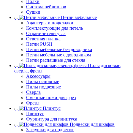
Полки
Система рейлингов
Сушки
Петли мебельные
Адаптеры и подкладки
Комплектующие для петель
Ограничители угла
Ответная планка
Петли PUSH
Петли мебельные без доводчика
Петли мебельные с доводчиком
Петли распашные для стекла
Пилы дисковые,
сверла, фрезы
Аксессуары
Пилы основные
Пилы подрезные
Сверла
Сменные ножи для фрез
Фрезы
Плинтус
Плинтус
Фурнитура для плинтуса
Подвески для шкафов
Заглушки для подвесок