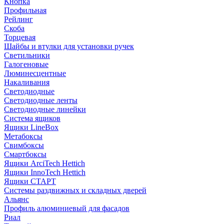
Кнопка
Профильная
Рейлинг
Скоба
Торцевая
Шайбы и втулки для установки ручек
Светильники
Галогеновые
Люминесцентные
Накаливания
Светодиодные
Светодиодные ленты
Светодиодные линейки
Система ящиков
Ящики LineBox
Метабоксы
Свимбоксы
Смартбоксы
Ящики ArciTech Hettich
Ящики InnoTech Hettich
Ящики СТАРТ
Системы раздвижных и складных дверей
Альянс
Профиль алюминиевый для фасадов
Риал