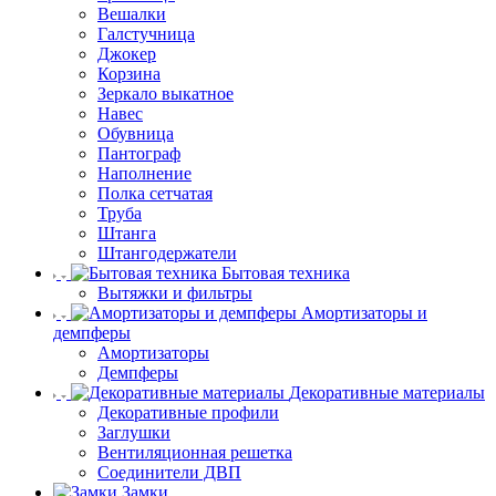
Вешалки
Галстучница
Джокер
Корзина
Зеркало выкатное
Навес
Обувница
Пантограф
Наполнение
Полка сетчатая
Труба
Штанга
Штангодержатели
Бытовая техника
Вытяжки и фильтры
Амортизаторы и
демпферы
Амортизаторы
Демпферы
Декоративные материалы
Декоративные профили
Заглушки
Вентиляционная решетка
Соединители ДВП
Замки