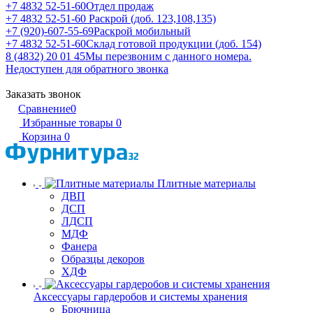
+7 4832 52-51-60
Отдел продаж
+7 4832 52-51-60
Раскрой (доб. 123,108,135)
+7 (920)-607-55-69
Раскрой мобильный
+7 4832 52-51-60
Склад готовой продукции (доб. 154)
8 (4832) 20 01 45
Мы перезвоним с данного номера.
Недоступен для обратного звонка
Заказать звонок
Сравнение
0
Избранные товары
0
Корзина
0
Плитные материалы
ДВП
ДСП
ЛДСП
МДФ
Фанера
Образцы декоров
ХДФ
Аксессуары гардеробов и системы хранения
Брючница