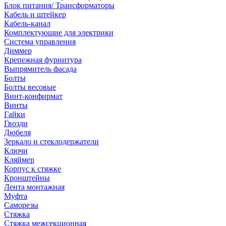
Блок питания/ Трансформаторы
Кабель и штейкер
Кабель-канал
Комплектующие для электрики
Система управления
Диммер
Крепежная фурнитура
Выпрямитель фасада
Болты
Болты весовые
Винт-конфирмат
Винты
Гайки
Гвозди
Дюбеля
Зеркало и стеклодержатели
Ключи
Кляймер
Корпус к стяжке
Кронштейны
Лента монтажная
Муфта
Саморезы
Стяжка
Стяжка межсекционная