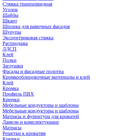
Стяжка трапецивидная
Уголок
Шайбы
Шкант
Шпонка для рамочных фасадов
Шурупы
Эксцентриковая стяжка
Распродажа
ЛДСП
Клей
Полки
Заглушки
Фасады и фасадные полотна
Кромкооблицовочные материалы и клей
Клей
Кромка
Профиль ПВХ
Крючки
Мебельные кондукторы и шаблоны
Мебельные кондукторы и шаблоны
Матрасы и фурнитура для кроватей
Ламели и комплектующие
Матрасы
Решетки к кроватям
Крючки