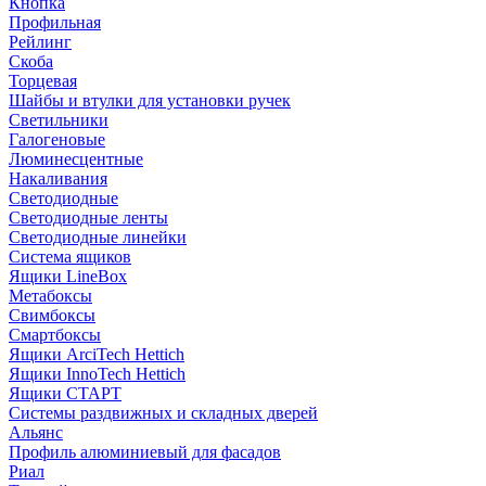
Кнопка
Профильная
Рейлинг
Скоба
Торцевая
Шайбы и втулки для установки ручек
Светильники
Галогеновые
Люминесцентные
Накаливания
Светодиодные
Светодиодные ленты
Светодиодные линейки
Система ящиков
Ящики LineBox
Метабоксы
Свимбоксы
Смартбоксы
Ящики ArciTech Hettich
Ящики InnoTech Hettich
Ящики СТАРТ
Системы раздвижных и складных дверей
Альянс
Профиль алюминиевый для фасадов
Риал