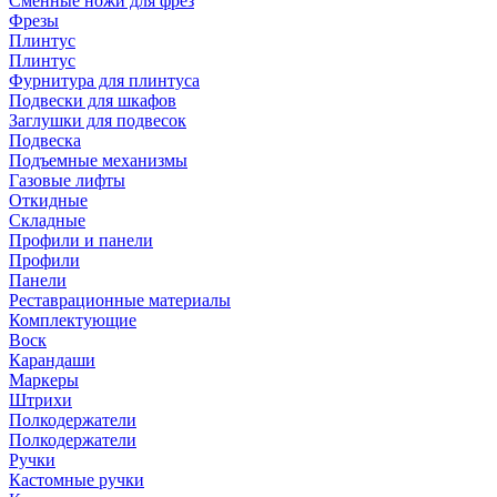
Сменные ножи для фрез
Фрезы
Плинтус
Плинтус
Фурнитура для плинтуса
Подвески для шкафов
Заглушки для подвесок
Подвеска
Подъемные механизмы
Газовые лифты
Откидные
Складные
Профили и панели
Профили
Панели
Реставрационные материалы
Комплектующие
Воск
Карандаши
Маркеры
Штрихи
Полкодержатели
Полкодержатели
Ручки
Кастомные ручки