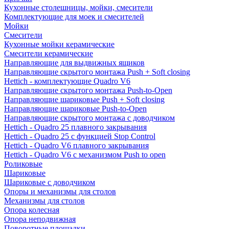
Кухонные столешницы, мойки, смесители
Комплектующие для моек и смесителей
Мойки
Смесители
Кухонные мойки керамические
Смесители керамические
Направляющие для выдвижных ящиков
Направляющие скрытого монтажа Push + Soft closing
Hettich - комплектующие Quadro V6
Направляющие скрытого монтажа Push-to-Open
Направляющие шариковые Push + Soft closing
Направляющие шариковые Push-to-Open
Направляющие скрытого монтажа с доводчиком
Hettich - Quadro 25 плавного закрывания
Hettich - Quadro 25 с функцией Stop Control
Hettich - Quadro V6 плавного закрывания
Hettich - Quadro V6 с механизмом Push to open
Роликовые
Шариковые
Шариковые с доводчиком
Опоры и механизмы для столов
Механизмы для столов
Опора колесная
Опора неподвижная
Поворотные площадки