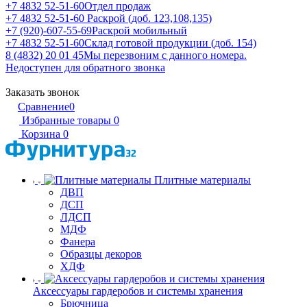
+7 4832 52-51-60
Отдел продаж
+7 4832 52-51-60
Раскрой (доб. 123,108,135)
+7 (920)-607-55-69
Раскрой мобильный
+7 4832 52-51-60
Склад готовой продукции (доб. 154)
8 (4832) 20 01 45
Мы перезвоним с данного номера.
Недоступен для обратного звонка
Заказать звонок
Сравнение
0
Избранные товары
0
Корзина
0
Плитные материалы
ДВП
ДСП
ЛДСП
МДФ
Фанера
Образцы декоров
ХДФ
Аксессуары гардеробов и системы хранения
Брючница