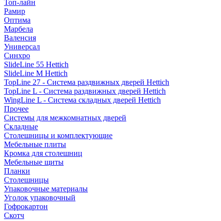
Топ-лайн
Рамир
Оптима
Марбела
Валенсия
Универсал
Синхро
SlideLine 55 Hettich
SlideLine M Hettich
TopLine 27 - Система раздвижных дверей Hettich
TopLine L - Система раздвижных дверей Hettich
WingLine L - Система складных дверей Hettich
Прочее
Системы для межкомнатных дверей
Складные
Столешницы и комплектующие
Мебельные плиты
Кромка для столешниц
Мебельные щиты
Планки
Столешницы
Упаковочные материалы
Уголок упаковочный
Гофрокартон
Скотч