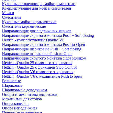
Кухонные столешницы, мойки, смесители
Комплектующие для моек и смесителей
Мойки
Смесители
Кухонные мойки керамические
Смесители керамические
Направляющие для выдвижных ящиков
Направляющие скрытого монтажа Push + Soft closing
Hettich - комплектующие Quadro V6
Направляющие скрытого монтажа Push-to-Open
Направляющие шариковые Push + Soft closing
Направляющие шариковые Push-to-Open
Направляющие скрытого монтажа с доводчиком
Hettich - Quadro 25 плавного закрывания
Hettich - Quadro 25 с функцией Stop Control
Hettich - Quadro V6 плавного закрывания
Hettich - Quadro V6 с механизмом Push to open
Роликовые
Шариковые
Шариковые с доводчиком
Опоры и механизмы для столов
Механизмы для столов
Опора колесная
Опора неподвижная
Поворотные площадки