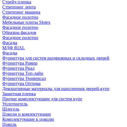
Стрейч пленка
Стреппинг лента
Стреппинг машина
Фасадное полотно
Мебельные плиты Slotex
Фасадное полотно
Образцы фасадов
Фасадное полотно
Фасады
МДФ RIAL
Фасады
Фурнитура для систем раздвижных и складных дверей
Фурнитура Рамир
Фурнитура Риал
Фурнитура Топ-лайн
Фурнитура Универсал
Фурнитура Оптима
Декоративные материалы для наполнения дверей-купе
Защитная пленка
Прочие комплектующие для систем купе
Уплотнитель
Шлегель
Цоколи и комлектующие
Комплектующие к цоколю
Цоколь