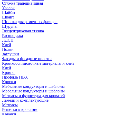
Стяжка трапецивидная
Уголок
Шайбы
Шкант
Шпонка для рамочных фасадов
Шурупы
Эксцентриковая стяжка
Распродажа
ЛДСП
Клей
Полки
Заглушки
Фасады и фасадные полотна
Кромкооблицовочные материалы и клей
Клей
Кромка
Профиль ПВХ
Крючки
Мебельные кондукторы и шаблоны
Мебельные кондукторы и шаблоны
Матрасы и фурнитура для кроватей
Ламели и комплектующие
Матрасы
Решетки к кроватям
Крючки