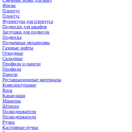
Сменные ножи для фрез
Фрезы
Плинтус
Плинтус
Фурнитура для плинтуса
Подвески для шкафов
Заглушки для подвесок
Подвеска
Подъемные механизмы
Газовые лифты
Откидные
Складные
Профили и панели
Профили
Панели
Реставрационные материалы
Комплектующие
Воск
Карандаши
Маркеры
Штрихи
Полкодержатели
Полкодержатели
Ручки
Кастомные ручки