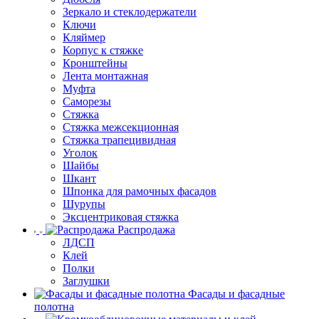
Зеркало и стеклодержатели
Ключи
Кляймер
Корпус к стяжке
Кронштейны
Лента монтажная
Муфта
Саморезы
Стяжка
Стяжка межсекционная
Стяжка трапецивидная
Уголок
Шайбы
Шкант
Шпонка для рамочных фасадов
Шурупы
Эксцентриковая стяжка
Распродажа
ЛДСП
Клей
Полки
Заглушки
Фасады и фасадные
полотна