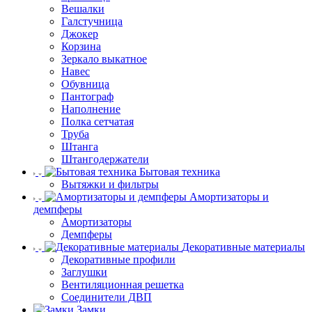
Вешалки
Галстучница
Джокер
Корзина
Зеркало выкатное
Навес
Обувница
Пантограф
Наполнение
Полка сетчатая
Труба
Штанга
Штангодержатели
Бытовая техника
Вытяжки и фильтры
Амортизаторы и
демпферы
Амортизаторы
Демпферы
Декоративные материалы
Декоративные профили
Заглушки
Вентиляционная решетка
Соединители ДВП
Замки