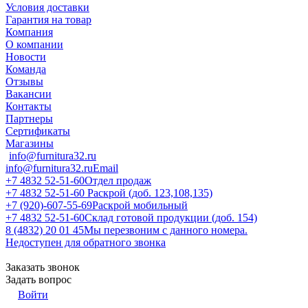
Условия доставки
Гарантия на товар
Компания
О компании
Новости
Команда
Отзывы
Вакансии
Контакты
Партнеры
Сертификаты
Магазины
info@furnitura32.ru
info@furnitura32.ru
Email
+7 4832 52-51-60
Отдел продаж
+7 4832 52-51-60
Раскрой (доб. 123,108,135)
+7 (920)-607-55-69
Раскрой мобильный
+7 4832 52-51-60
Склад готовой продукции (доб. 154)
8 (4832) 20 01 45
Мы перезвоним с данного номера.
Недоступен для обратного звонка
Заказать звонок
Задать вопрос
Войти