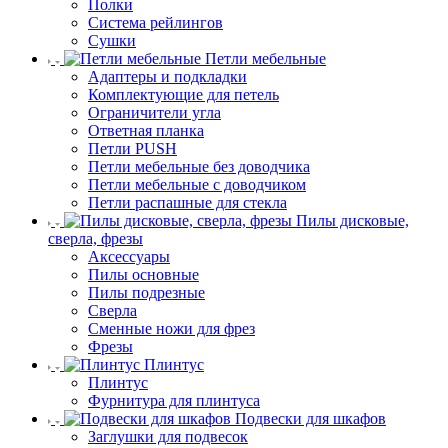
Полки
Система рейлингов
Сушки
Петли мебельные
Адаптеры и подкладки
Комплектующие для петель
Ограничители угла
Ответная планка
Петли PUSH
Петли мебельные без доводчика
Петли мебельные с доводчиком
Петли распашные для стекла
Пилы дисковые,
сверла, фрезы
Аксессуары
Пилы основные
Пилы подрезные
Сверла
Сменные ножи для фрез
Фрезы
Плинтус
Плинтус
Фурнитура для плинтуса
Подвески для шкафов
Заглушки для подвесок