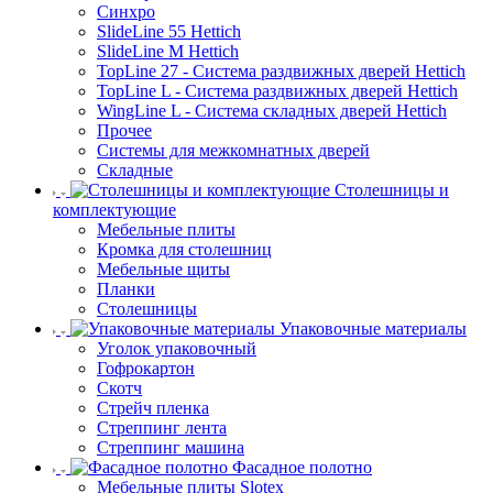
Синхро
SlideLine 55 Hettich
SlideLine M Hettich
TopLine 27 - Система раздвижных дверей Hettich
TopLine L - Система раздвижных дверей Hettich
WingLine L - Система складных дверей Hettich
Прочее
Системы для межкомнатных дверей
Складные
Столешницы и
комплектующие
Мебельные плиты
Кромка для столешниц
Мебельные щиты
Планки
Столешницы
Упаковочные материалы
Уголок упаковочный
Гофрокартон
Скотч
Стрейч пленка
Стреппинг лента
Стреппинг машина
Фасадное полотно
Мебельные плиты Slotex