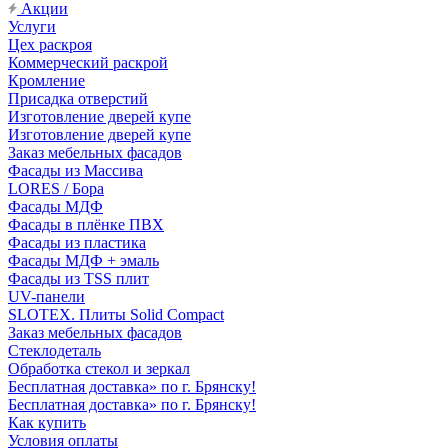
Акции
Услуги
Цех раскроя
Коммерческий раскрой
Кромление
Присадка отверстий
Изготовление дверей купе
Изготовление дверей купе
Заказ мебельных фасадов
Фасады из Массива
LORES / Бора
Фасады МДФ
Фасады в плёнке ПВХ
Фасады из пластика
Фасады МДФ + эмаль
Фасады из TSS плит
UV-панели
SLOTEX. Плиты Solid Compact
Заказ мебельных фасадов
Стеклодеталь
Обработка стекол и зеркал
Бесплатная доставка» по г. Брянску!
Бесплатная доставка» по г. Брянску!
Как купить
Условия оплаты