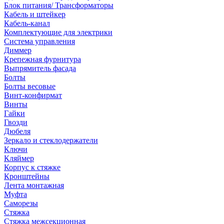
Блок питания/ Трансформаторы
Кабель и штейкер
Кабель-канал
Комплектующие для электрики
Система управления
Диммер
Крепежная фурнитура
Выпрямитель фасада
Болты
Болты весовые
Винт-конфирмат
Винты
Гайки
Гвозди
Дюбеля
Зеркало и стеклодержатели
Ключи
Кляймер
Корпус к стяжке
Кронштейны
Лента монтажная
Муфта
Саморезы
Стяжка
Стяжка межсекционная