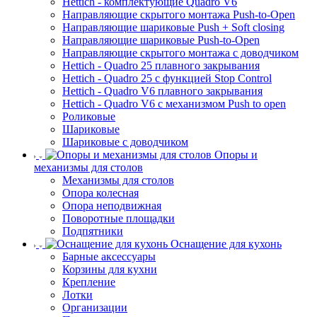
Hettich - комплектующие Quadro V6
Направляющие скрытого монтажа Push-to-Open
Направляющие шариковые Push + Soft closing
Направляющие шариковые Push-to-Open
Направляющие скрытого монтажа с доводчиком
Hettich - Quadro 25 плавного закрывания
Hettich - Quadro 25 с функцией Stop Control
Hettich - Quadro V6 плавного закрывания
Hettich - Quadro V6 с механизмом Push to open
Роликовые
Шариковые
Шариковые с доводчиком
Опоры и
механизмы для столов
Механизмы для столов
Опора колесная
Опора неподвижная
Поворотные площадки
Подпятники
Оснащение для кухонь
Барные аксессуары
Корзины для кухни
Крепление
Лотки
Организации