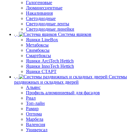
Галогеновые
Люминесцентные
Накаливания
Светодиодные
Светодиодные ленты
Светодиодные линейки
Система ящиков
Ящики LineBox
Метабоксы
Свимбоксы
Смартбоксы
Ящики ArciTech Hettich
Ящики InnoTech Hettich
Ящики СТАРТ
Системы
раздвижных и складных дверей
Альянс
Профиль алюминиевый для фасадов
Риал
Топ-лайн
Рамир
Оптима
Марбела
Валенсия
Универсал