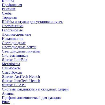
Кнопка
Профильная
Рейлинг
Скоба
Торцевая
Шайбы и втулки для установки ручек
Светильники
Галогеновые
Люминесцентные
Накаливания
Светодиодные
Светодиодные ленты
Светодиодные линейки
Система ящиков
Ящики LineBox
Метабоксы
Свимбоксы
Смартбоксы
Ящики ArciTech Hettich
Ящики InnoTech Hettich
Ящики СТАРТ
Системы раздвижных и складных дверей
Альянс
Профиль алюминиевый для фасадов
Риал