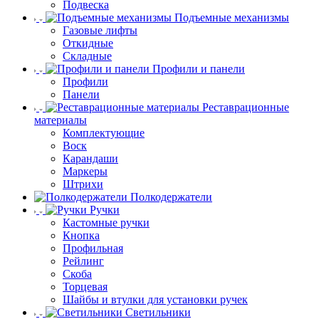
Подвеска
Подъемные механизмы
Газовые лифты
Откидные
Складные
Профили и панели
Профили
Панели
Реставрационные
материалы
Комплектующие
Воск
Карандаши
Маркеры
Штрихи
Полкодержатели
Ручки
Кастомные ручки
Кнопка
Профильная
Рейлинг
Скоба
Торцевая
Шайбы и втулки для установки ручек
Светильники