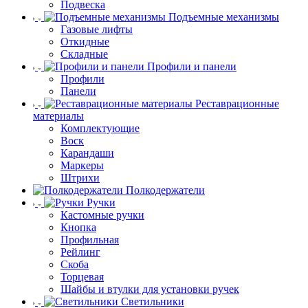
Подвеска
Подъемные механизмы
Газовые лифты
Откидные
Складные
Профили и панели
Профили
Панели
Реставрационные
материалы
Комплектующие
Воск
Карандаши
Маркеры
Штрихи
Полкодержатели
Ручки
Кастомные ручки
Кнопка
Профильная
Рейлинг
Скоба
Торцевая
Шайбы и втулки для установки ручек
Светильники