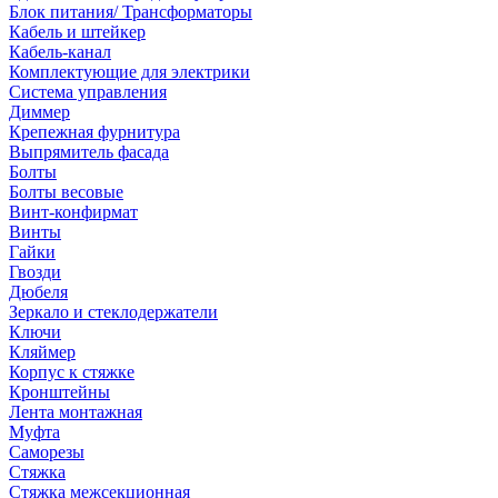
Блок питания/ Трансформаторы
Кабель и штейкер
Кабель-канал
Комплектующие для электрики
Система управления
Диммер
Крепежная фурнитура
Выпрямитель фасада
Болты
Болты весовые
Винт-конфирмат
Винты
Гайки
Гвозди
Дюбеля
Зеркало и стеклодержатели
Ключи
Кляймер
Корпус к стяжке
Кронштейны
Лента монтажная
Муфта
Саморезы
Стяжка
Стяжка межсекционная