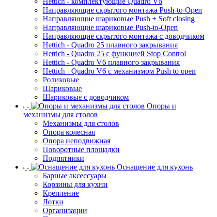
Hettich - комплектующие Quadro V6
Направляющие скрытого монтажа Push-to-Open
Направляющие шариковые Push + Soft closing
Направляющие шариковые Push-to-Open
Направляющие скрытого монтажа с доводчиком
Hettich - Quadro 25 плавного закрывания
Hettich - Quadro 25 с функцией Stop Control
Hettich - Quadro V6 плавного закрывания
Hettich - Quadro V6 с механизмом Push to open
Роликовые
Шариковые
Шариковые с доводчиком
Опоры и
механизмы для столов
Механизмы для столов
Опора колесная
Опора неподвижная
Поворотные площадки
Подпятники
Оснащение для кухонь
Барные аксессуары
Корзины для кухни
Крепление
Лотки
Организации