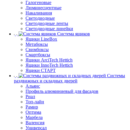
Галогеновые
Люминесцентные
Накаливания
Светодиодные
Светодиодные ленты
Светодиодные линейки
Система ящиков
Ящики LineBox
Метабоксы
Свимбоксы
Смартбоксы
Ящики ArciTech Hettich
Ящики InnoTech Hettich
Ящики СТАРТ
Системы
раздвижных и складных дверей
Альянс
Профиль алюминиевый для фасадов
Риал
Топ-лайн
Рамир
Оптима
Марбела
Валенсия
Универсал