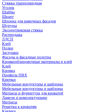
Стяжка трапецивидная
Уголок
Шайбы
Шкант
Шпонка для рамочных фасадов
Шурупы
Эксцентриковая стяжка
Распродажа
ЛДСП
Клей
Полки
Заглушки
Фасады и фасадные полотна
Кромкооблицовочные материалы и клей
Клей
Кромка
Профиль ПВХ
Крючки
Мебельные кондукторы и шаблоны
Мебельные кондукторы и шаблоны
Матрасы и фурнитура для кроватей
Ламели и комплектующие
Матрасы
Решетки к кроватям
Крючки