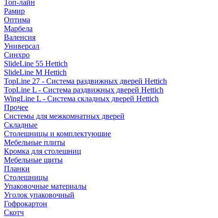
Топ-лайн
Рамир
Оптима
Марбела
Валенсия
Универсал
Синхро
SlideLine 55 Hettich
SlideLine M Hettich
TopLine 27 - Система раздвижных дверей Hettich
TopLine L - Система раздвижных дверей Hettich
WingLine L - Система складных дверей Hettich
Прочее
Системы для межкомнатных дверей
Складные
Столешницы и комплектующие
Мебельные плиты
Кромка для столешниц
Мебельные щиты
Планки
Столешницы
Упаковочные материалы
Уголок упаковочный
Гофрокартон
Скотч