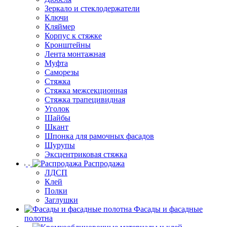
Зеркало и стеклодержатели
Ключи
Кляймер
Корпус к стяжке
Кронштейны
Лента монтажная
Муфта
Саморезы
Стяжка
Стяжка межсекционная
Стяжка трапецивидная
Уголок
Шайбы
Шкант
Шпонка для рамочных фасадов
Шурупы
Эксцентриковая стяжка
Распродажа
ЛДСП
Клей
Полки
Заглушки
Фасады и фасадные
полотна