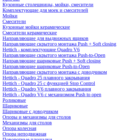
Кухонные столешницы, мойки, смесители
Комплектующие для моек и смесителей
Мойки
Смесители
Кухонные мойки керамические
Смесители керамические
Направляющие для выдвижных ящиков
Направляющие скрытого монтажа Push + Soft closing
Hettich - комплектующие Quadro V6
Направляющие скрытого монтажа Push-to-Open
Направляющие шариковые Push + Soft closing
Направляющие шариковые Push-to-Open
Направляющие скрытого монтажа с доводчиком
Hettich - Quadro 25 плавного закрывания
Hettich - Quadro 25 с функцией Stop Control
Hettich - Quadro V6 плавного закрывания
Hettich - Quadro V6 с механизмом Push to open
Роликовые
Шариковые
Шариковые с доводчиком
Опоры и механизмы для столов
Механизмы для столов
Опора колесная
Опора неподвижная
Поворотные площадки