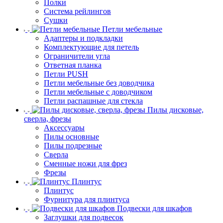
Полки
Система рейлингов
Сушки
Петли мебельные
Адаптеры и подкладки
Комплектующие для петель
Ограничители угла
Ответная планка
Петли PUSH
Петли мебельные без доводчика
Петли мебельные с доводчиком
Петли распашные для стекла
Пилы дисковые,
сверла, фрезы
Аксессуары
Пилы основные
Пилы подрезные
Сверла
Сменные ножи для фрез
Фрезы
Плинтус
Плинтус
Фурнитура для плинтуса
Подвески для шкафов
Заглушки для подвесок