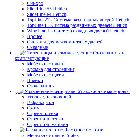
Синхро
SlideLine 55 Hettich
SlideLine M Hettich
TopLine 27 - Система раздвижных дверей Hettich
TopLine L - Система раздвижных дверей Hettich
WingLine L - Система складных дверей Hettich
Прочее
Системы для межкомнатных дверей
Складные
Столешницы и
комплектующие
Мебельные плиты
Кромка для столешниц
Мебельные щиты
Планки
Столешницы
Упаковочные материалы
Уголок упаковочный
Гофрокартон
Скотч
Стрейч пленка
Стреппинг лента
Стреппинг машина
Фасадное полотно
Мебельные плиты Slotex