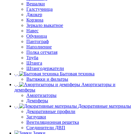
Вешалки
Галстучница
Джокер
Корзина
Зеркало выкатное
Навес
Обувница
Пантограф
Наполнение
Полка сетчатая
Труба
Штанга
Штангодержатели
Бытовая техника
Вытяжки и фильтры
Амортизаторы и
демпферы
Амортизаторы
Демпферы
Декоративные материалы
Декоративные профили
Заглушки
Вентиляционная решетка
Соединители ДВП
Замки