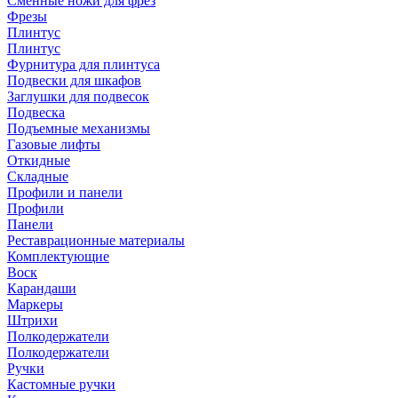
Сменные ножи для фрез
Фрезы
Плинтус
Плинтус
Фурнитура для плинтуса
Подвески для шкафов
Заглушки для подвесок
Подвеска
Подъемные механизмы
Газовые лифты
Откидные
Складные
Профили и панели
Профили
Панели
Реставрационные материалы
Комплектующие
Воск
Карандаши
Маркеры
Штрихи
Полкодержатели
Полкодержатели
Ручки
Кастомные ручки