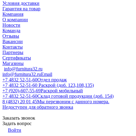
Условия доставки
Гарантия на товар
Компания
О компании
Новости
Команда
Отзывы
Вакансии
Контакты
Партнеры
Сертификаты
Магазины
info@furnitura32.ru
info@furnitura32.ru
Email
+7 4832 52-51-60
Отдел продаж
+7 4832 52-51-60
Раскрой (доб. 123,108,135)
+7 (920)-607-55-69
Раскрой мобильный
+7 4832 52-51-60
Склад готовой продукции (доб. 154)
8 (4832) 20 01 45
Мы перезвоним с данного номера.
Недоступен для обратного звонка
Заказать звонок
Задать вопрос
Войти