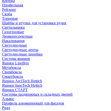
Кнопка
Профильная
Рейлинг
Скоба
Торцевая
Шайбы и втулки для установки ручек
Светильники
Галогеновые
Люминесцентные
Накаливания
Светодиодные
Светодиодные ленты
Светодиодные линейки
Система ящиков
Ящики LineBox
Метабоксы
Свимбоксы
Смартбоксы
Ящики ArciTech Hettich
Ящики InnoTech Hettich
Ящики СТАРТ
Системы раздвижных и складных дверей
Альянс
Профиль алюминиевый для фасадов
Риал