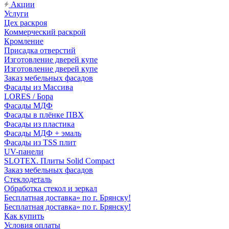
Акции
Услуги
Цех раскроя
Коммерческий раскрой
Кромление
Присадка отверстий
Изготовление дверей купе
Изготовление дверей купе
Заказ мебельных фасадов
Фасады из Массива
LORES / Бора
Фасады МДФ
Фасады в плёнке ПВХ
Фасады из пластика
Фасады МДФ + эмаль
Фасады из TSS плит
UV-панели
SLOTEX. Плиты Solid Compact
Заказ мебельных фасадов
Стеклодеталь
Обработка стекол и зеркал
Бесплатная доставка» по г. Брянску!
Бесплатная доставка» по г. Брянску!
Как купить
Условия оплаты