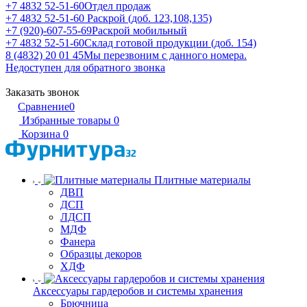
+7 4832 52-51-60
Отдел продаж
+7 4832 52-51-60
Раскрой (доб. 123,108,135)
+7 (920)-607-55-69
Раскрой мобильный
+7 4832 52-51-60
Склад готовой продукции (доб. 154)
8 (4832) 20 01 45
Мы перезвоним с данного номера.
Недоступен для обратного звонка
Заказать звонок
Сравнение
0
Избранные товары
0
Корзина
0
Плитные материалы
ДВП
ДСП
ЛДСП
МДФ
Фанера
Образцы декоров
ХДФ
Аксессуары гардеробов и системы хранения
Брючница