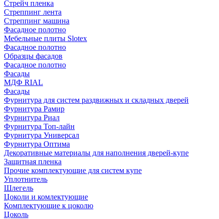
Стрейч пленка
Стреппинг лента
Стреппинг машина
Фасадное полотно
Мебельные плиты Slotex
Фасадное полотно
Образцы фасадов
Фасадное полотно
Фасады
МДФ RIAL
Фасады
Фурнитура для систем раздвижных и складных дверей
Фурнитура Рамир
Фурнитура Риал
Фурнитура Топ-лайн
Фурнитура Универсал
Фурнитура Оптима
Декоративные материалы для наполнения дверей-купе
Защитная пленка
Прочие комплектующие для систем купе
Уплотнитель
Шлегель
Цоколи и комлектующие
Комплектующие к цоколю
Цоколь