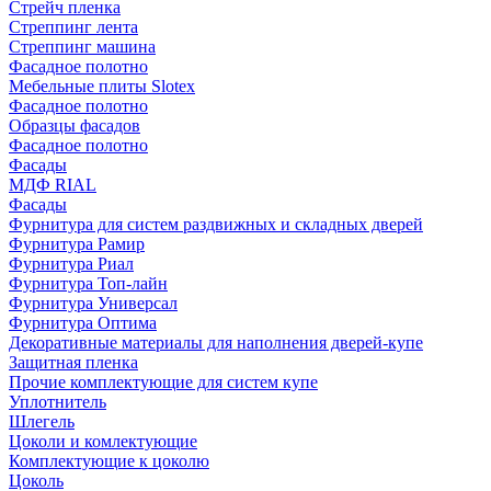
Стрейч пленка
Стреппинг лента
Стреппинг машина
Фасадное полотно
Мебельные плиты Slotex
Фасадное полотно
Образцы фасадов
Фасадное полотно
Фасады
МДФ RIAL
Фасады
Фурнитура для систем раздвижных и складных дверей
Фурнитура Рамир
Фурнитура Риал
Фурнитура Топ-лайн
Фурнитура Универсал
Фурнитура Оптима
Декоративные материалы для наполнения дверей-купе
Защитная пленка
Прочие комплектующие для систем купе
Уплотнитель
Шлегель
Цоколи и комлектующие
Комплектующие к цоколю
Цоколь