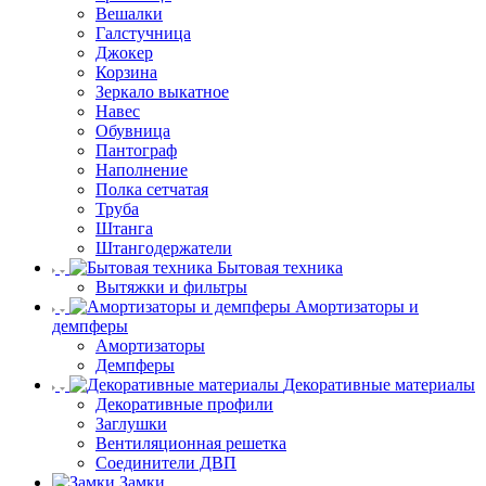
Вешалки
Галстучница
Джокер
Корзина
Зеркало выкатное
Навес
Обувница
Пантограф
Наполнение
Полка сетчатая
Труба
Штанга
Штангодержатели
Бытовая техника
Вытяжки и фильтры
Амортизаторы и
демпферы
Амортизаторы
Демпферы
Декоративные материалы
Декоративные профили
Заглушки
Вентиляционная решетка
Соединители ДВП
Замки