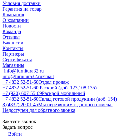
Условия доставки
Гарантия на товар
Компания
О компании
Новости
Команда
Отзывы
Вакансии
Контакты
Партнеры
Сертификаты
Магазины
info@furnitura32.ru
info@furnitura32.ru
Email
+7 4832 52-51-60
Отдел продаж
+7 4832 52-51-60
Раскрой (доб. 123,108,135)
+7 (920)-607-55-69
Раскрой мобильный
+7 4832 52-51-60
Склад готовой продукции (доб. 154)
8 (4832) 20 01 45
Мы перезвоним с данного номера.
Недоступен для обратного звонка
Заказать звонок
Задать вопрос
Войти