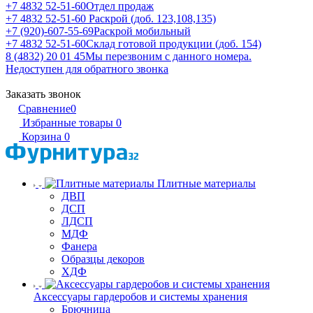
+7 4832 52-51-60
Отдел продаж
+7 4832 52-51-60
Раскрой (доб. 123,108,135)
+7 (920)-607-55-69
Раскрой мобильный
+7 4832 52-51-60
Склад готовой продукции (доб. 154)
8 (4832) 20 01 45
Мы перезвоним с данного номера.
Недоступен для обратного звонка
Заказать звонок
Сравнение
0
Избранные товары
0
Корзина
0
Плитные материалы
ДВП
ДСП
ЛДСП
МДФ
Фанера
Образцы декоров
ХДФ
Аксессуары гардеробов и системы хранения
Брючница