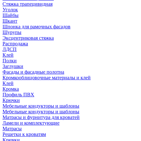
Стяжка трапецивидная
Уголок
Шайбы
Шкант
Шпонка для рамочных фасадов
Шурупы
Эксцентриковая стяжка
Распродажа
ЛДСП
Клей
Полки
Заглушки
Фасады и фасадные полотна
Кромкооблицовочные материалы и клей
Клей
Кромка
Профиль ПВХ
Крючки
Мебельные кондукторы и шаблоны
Мебельные кондукторы и шаблоны
Матрасы и фурнитура для кроватей
Ламели и комплектующие
Матрасы
Решетки к кроватям
Крючки