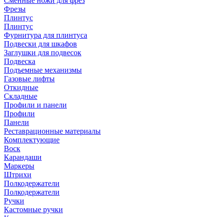
Сменные ножи для фрез
Фрезы
Плинтус
Плинтус
Фурнитура для плинтуса
Подвески для шкафов
Заглушки для подвесок
Подвеска
Подъемные механизмы
Газовые лифты
Откидные
Складные
Профили и панели
Профили
Панели
Реставрационные материалы
Комплектующие
Воск
Карандаши
Маркеры
Штрихи
Полкодержатели
Полкодержатели
Ручки
Кастомные ручки