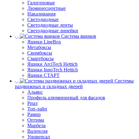
Галогеновые
Люминесцентные
Накаливания
Светодиодные
Светодиодные ленты
Светодиодные линейки
Система ящиков
Ящики LineBox
Метабоксы
Свимбоксы
Смартбоксы
Ящики ArciTech Hettich
Ящики InnoTech Hettich
Ящики СТАРТ
Системы
раздвижных и складных дверей
Альянс
Профиль алюминиевый для фасадов
Риал
Топ-лайн
Рамир
Оптима
Марбела
Валенсия
Универсал