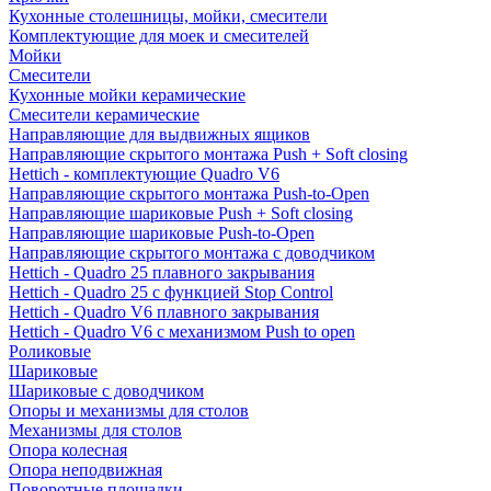
Кухонные столешницы, мойки, смесители
Комплектующие для моек и смесителей
Мойки
Смесители
Кухонные мойки керамические
Смесители керамические
Направляющие для выдвижных ящиков
Направляющие скрытого монтажа Push + Soft closing
Hettich - комплектующие Quadro V6
Направляющие скрытого монтажа Push-to-Open
Направляющие шариковые Push + Soft closing
Направляющие шариковые Push-to-Open
Направляющие скрытого монтажа с доводчиком
Hettich - Quadro 25 плавного закрывания
Hettich - Quadro 25 с функцией Stop Control
Hettich - Quadro V6 плавного закрывания
Hettich - Quadro V6 с механизмом Push to open
Роликовые
Шариковые
Шариковые с доводчиком
Опоры и механизмы для столов
Механизмы для столов
Опора колесная
Опора неподвижная
Поворотные площадки