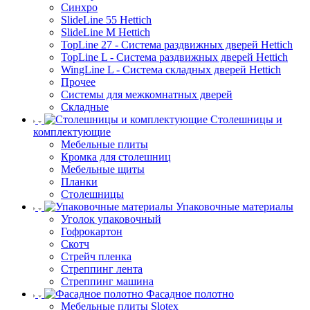
Синхро
SlideLine 55 Hettich
SlideLine M Hettich
TopLine 27 - Система раздвижных дверей Hettich
TopLine L - Система раздвижных дверей Hettich
WingLine L - Система складных дверей Hettich
Прочее
Системы для межкомнатных дверей
Складные
Столешницы и
комплектующие
Мебельные плиты
Кромка для столешниц
Мебельные щиты
Планки
Столешницы
Упаковочные материалы
Уголок упаковочный
Гофрокартон
Скотч
Стрейч пленка
Стреппинг лента
Стреппинг машина
Фасадное полотно
Мебельные плиты Slotex