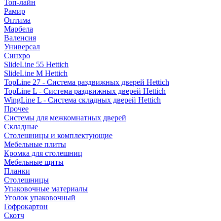
Топ-лайн
Рамир
Оптима
Марбела
Валенсия
Универсал
Синхро
SlideLine 55 Hettich
SlideLine M Hettich
TopLine 27 - Система раздвижных дверей Hettich
TopLine L - Система раздвижных дверей Hettich
WingLine L - Система складных дверей Hettich
Прочее
Системы для межкомнатных дверей
Складные
Столешницы и комплектующие
Мебельные плиты
Кромка для столешниц
Мебельные щиты
Планки
Столешницы
Упаковочные материалы
Уголок упаковочный
Гофрокартон
Скотч