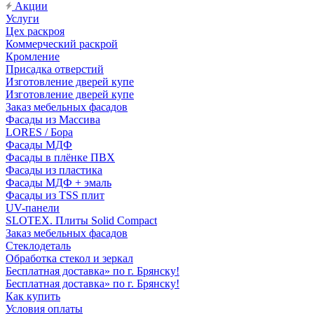
Акции
Услуги
Цех раскроя
Коммерческий раскрой
Кромление
Присадка отверстий
Изготовление дверей купе
Изготовление дверей купе
Заказ мебельных фасадов
Фасады из Массива
LORES / Бора
Фасады МДФ
Фасады в плёнке ПВХ
Фасады из пластика
Фасады МДФ + эмаль
Фасады из TSS плит
UV-панели
SLOTEX. Плиты Solid Compact
Заказ мебельных фасадов
Стеклодеталь
Обработка стекол и зеркал
Бесплатная доставка» по г. Брянску!
Бесплатная доставка» по г. Брянску!
Как купить
Условия оплаты