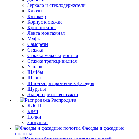
Зеркало и стеклодержатели
Ключи
Кляймер
Корпус к стяжке
Кронштейны
Лента монтажная
Муфта
Саморезы
Стяжка
Стяжка межсекционная
Стяжка трапецивидная
Уголок
Шайбы
Шкант
Шпонка для рамочных фасадов
Шурупы
Эксцентриковая стяжка
Распродажа
ЛДСП
Клей
Полки
Заглушки
Фасады и фасадные
полотна