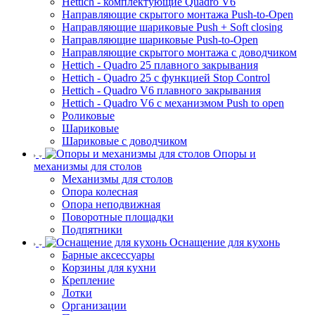
Hettich - комплектующие Quadro V6
Направляющие скрытого монтажа Push-to-Open
Направляющие шариковые Push + Soft closing
Направляющие шариковые Push-to-Open
Направляющие скрытого монтажа с доводчиком
Hettich - Quadro 25 плавного закрывания
Hettich - Quadro 25 с функцией Stop Control
Hettich - Quadro V6 плавного закрывания
Hettich - Quadro V6 с механизмом Push to open
Роликовые
Шариковые
Шариковые с доводчиком
Опоры и
механизмы для столов
Механизмы для столов
Опора колесная
Опора неподвижная
Поворотные площадки
Подпятники
Оснащение для кухонь
Барные аксессуары
Корзины для кухни
Крепление
Лотки
Организации