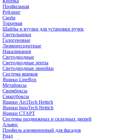
Кнопка
Профильная
Рейлинг
Скоба
Торцевая
Шайбы и втулки для установки ручек
Светильники
Галогеновые
Люминесцентные
Накаливания
Светодиодные
Светодиодные ленты
Светодиодные линейки
Система ящиков
Ящики LineBox
Метабоксы
Свимбоксы
Смартбоксы
Ящики ArciTech Hettich
Ящики InnoTech Hettich
Ящики СТАРТ
Системы раздвижных и складных дверей
Альянс
Профиль алюминиевый для фасадов
Риал