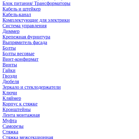
Блок питания/ Трансформаторы
Кабель и штейкер
Кабель-канал
Комплектующие для электрики
Система управления
Диммер
Крепежная фурнитура
Выпрямитель фасада
Болты
Болты весовые
Винт-конфирмат
Винты
Гайки
Гвозди
Дюбеля
Зеркало и стеклодержатели
Ключи
Кляймер
Корпус к стяжке
Кронштейны
Лента монтажная
Муфта
Саморезы
Стяжка
Стяжка межсекционная