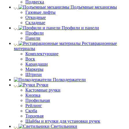
Подвеска
Подъемные механизмы
Газовые лифты
Откидные
Складные
Профили и панели
Профили
Панели
Реставрационные
материалы
Комплектующие
Воск
Карандаши
Маркеры
Штрихи
Полкодержатели
Ручки
Кастомные ручки
Кнопка
Профильная
Рейлинг
Скоба
Торцевая
Шайбы и втулки для установки ручек
Светильники