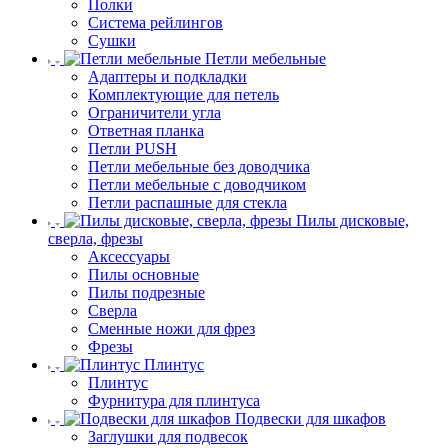
Полки
Система рейлингов
Сушки
Петли мебельные
Адаптеры и подкладки
Комплектующие для петель
Ограничители угла
Ответная планка
Петли PUSH
Петли мебельные без доводчика
Петли мебельные с доводчиком
Петли распашные для стекла
Пилы дисковые,
сверла, фрезы
Аксессуары
Пилы основные
Пилы подрезные
Сверла
Сменные ножи для фрез
Фрезы
Плинтус
Плинтус
Фурнитура для плинтуса
Подвески для шкафов
Заглушки для подвесок