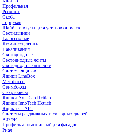
Кнопка
Профильная
Рейлинг
Скоба
Торцевая
Шайбы и втулки для установки ручек
Светильники
Галогеновые
Люминесцентные
Накаливания
Светодиодные
Светодиодные ленты
Светодиодные линейки
Система ящиков
Ящики LineBox
Метабоксы
Свимбоксы
Смартбоксы
Ящики ArciTech Hettich
Ящики InnoTech Hettich
Ящики СТАРТ
Системы раздвижных и складных дверей
Альянс
Профиль алюминиевый для фасадов
Риал