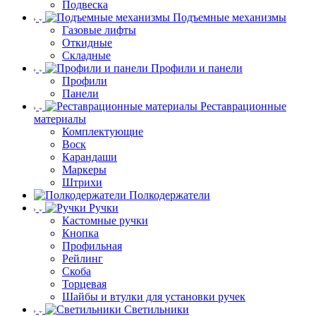
Подвеска
Подъемные механизмы
Газовые лифты
Откидные
Складные
Профили и панели
Профили
Панели
Реставрационные
материалы
Комплектующие
Воск
Карандаши
Маркеры
Штрихи
Полкодержатели
Ручки
Кастомные ручки
Кнопка
Профильная
Рейлинг
Скоба
Торцевая
Шайбы и втулки для установки ручек
Светильники