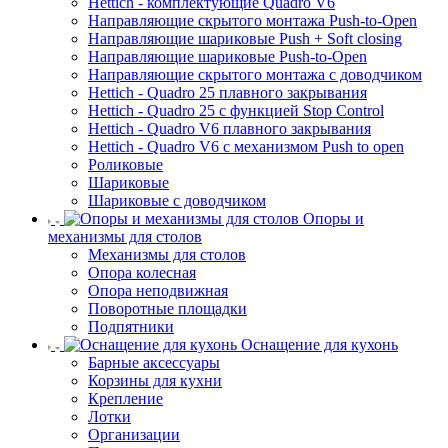
Hettich - комплектующие Quadro V6
Направляющие скрытого монтажа Push-to-Open
Направляющие шариковые Push + Soft closing
Направляющие шариковые Push-to-Open
Направляющие скрытого монтажа с доводчиком
Hettich - Quadro 25 плавного закрывания
Hettich - Quadro 25 с функцией Stop Control
Hettich - Quadro V6 плавного закрывания
Hettich - Quadro V6 с механизмом Push to open
Роликовые
Шариковые
Шариковые с доводчиком
Опоры и
механизмы для столов
Механизмы для столов
Опора колесная
Опора неподвижная
Поворотные площадки
Подпятники
Оснащение для кухонь
Барные аксессуары
Корзины для кухни
Крепление
Лотки
Организации