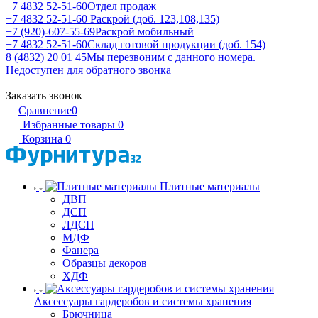
+7 4832 52-51-60
Отдел продаж
+7 4832 52-51-60
Раскрой (доб. 123,108,135)
+7 (920)-607-55-69
Раскрой мобильный
+7 4832 52-51-60
Склад готовой продукции (доб. 154)
8 (4832) 20 01 45
Мы перезвоним с данного номера.
Недоступен для обратного звонка
Заказать звонок
Сравнение
0
Избранные товары
0
Корзина
0
Плитные материалы
ДВП
ДСП
ЛДСП
МДФ
Фанера
Образцы декоров
ХДФ
Аксессуары гардеробов и системы хранения
Брючница