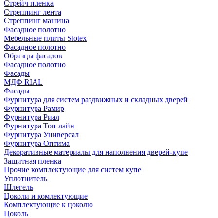
Стрейч пленка
Стреппинг лента
Стреппинг машина
Фасадное полотно
Мебельные плиты Slotex
Фасадное полотно
Образцы фасадов
Фасадное полотно
Фасады
МДФ RIAL
Фасады
Фурнитура для систем раздвижных и складных дверей
Фурнитура Рамир
Фурнитура Риал
Фурнитура Топ-лайн
Фурнитура Универсал
Фурнитура Оптима
Декоративные материалы для наполнения дверей-купе
Защитная пленка
Прочие комплектующие для систем купе
Уплотнитель
Шлегель
Цоколи и комлектующие
Комплектующие к цоколю
Цоколь