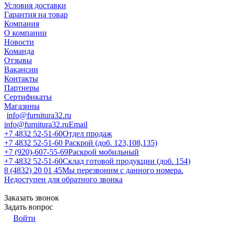
Условия доставки
Гарантия на товар
Компания
О компании
Новости
Команда
Отзывы
Вакансии
Контакты
Партнеры
Сертификаты
Магазины
info@furnitura32.ru
info@furnitura32.ru
Email
+7 4832 52-51-60
Отдел продаж
+7 4832 52-51-60
Раскрой (доб. 123,108,135)
+7 (920)-607-55-69
Раскрой мобильный
+7 4832 52-51-60
Склад готовой продукции (доб. 154)
8 (4832) 20 01 45
Мы перезвоним с данного номера.
Недоступен для обратного звонка
Заказать звонок
Задать вопрос
Войти