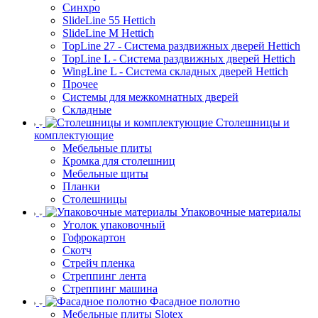
Синхро
SlideLine 55 Hettich
SlideLine M Hettich
TopLine 27 - Система раздвижных дверей Hettich
TopLine L - Система раздвижных дверей Hettich
WingLine L - Система складных дверей Hettich
Прочее
Системы для межкомнатных дверей
Складные
Столешницы и
комплектующие
Мебельные плиты
Кромка для столешниц
Мебельные щиты
Планки
Столешницы
Упаковочные материалы
Уголок упаковочный
Гофрокартон
Скотч
Стрейч пленка
Стреппинг лента
Стреппинг машина
Фасадное полотно
Мебельные плиты Slotex