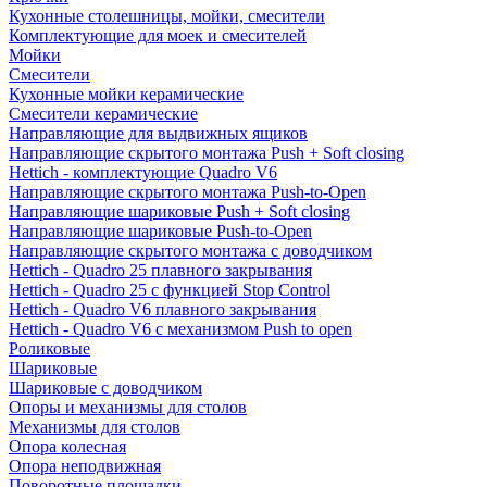
Кухонные столешницы, мойки, смесители
Комплектующие для моек и смесителей
Мойки
Смесители
Кухонные мойки керамические
Смесители керамические
Направляющие для выдвижных ящиков
Направляющие скрытого монтажа Push + Soft closing
Hettich - комплектующие Quadro V6
Направляющие скрытого монтажа Push-to-Open
Направляющие шариковые Push + Soft closing
Направляющие шариковые Push-to-Open
Направляющие скрытого монтажа с доводчиком
Hettich - Quadro 25 плавного закрывания
Hettich - Quadro 25 с функцией Stop Control
Hettich - Quadro V6 плавного закрывания
Hettich - Quadro V6 с механизмом Push to open
Роликовые
Шариковые
Шариковые с доводчиком
Опоры и механизмы для столов
Механизмы для столов
Опора колесная
Опора неподвижная
Поворотные площадки