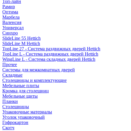
Топ-лайн
Рамир
Оптима
Марбела
Валенсия
Универсал
Синхро
SlideLine 55 Hettich
SlideLine M Hettich
TopLine 27 - Система раздвижных дверей Hettich
TopLine L - Система раздвижных дверей Hettich
WingLine L - Система складных дверей Hettich
Прочее
Системы для межкомнатных дверей
Складные
Столешницы и комплектующие
Мебельные плиты
Кромка для столешниц
Мебельные щиты
Планки
Столешницы
Упаковочные материалы
Уголок упаковочный
Гофрокартон
Скотч