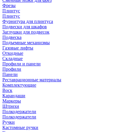
Сменные ножи для фрез
Фрезы
Плинтус
Плинтус
Фурнитура для плинтуса
Подвески для шкафов
Заглушки для подвесок
Подвеска
Подъемные механизмы
Газовые лифты
Откидные
Складные
Профили и панели
Профили
Панели
Реставрационные материалы
Комплектующие
Воск
Карандаши
Маркеры
Штрихи
Полкодержатели
Полкодержатели
Ручки
Кастомные ручки