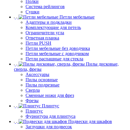
Полки
Система рейлингов
Сушки
Петли мебельные
Адаптеры и подкладки
Комплектующие для петель
Ограничители угла
Ответная планка
Петли PUSH
Петли мебельные без доводчика
Петли мебельные с доводчиком
Петли распашные для стекла
Пилы дисковые,
сверла, фрезы
Аксессуары
Пилы основные
Пилы подрезные
Сверла
Сменные ножи для фрез
Фрезы
Плинтус
Плинтус
Фурнитура для плинтуса
Подвески для шкафов
Заглушки для подвесок