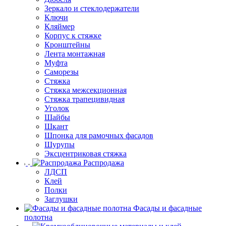
Зеркало и стеклодержатели
Ключи
Кляймер
Корпус к стяжке
Кронштейны
Лента монтажная
Муфта
Саморезы
Стяжка
Стяжка межсекционная
Стяжка трапецивидная
Уголок
Шайбы
Шкант
Шпонка для рамочных фасадов
Шурупы
Эксцентриковая стяжка
Распродажа
ЛДСП
Клей
Полки
Заглушки
Фасады и фасадные
полотна