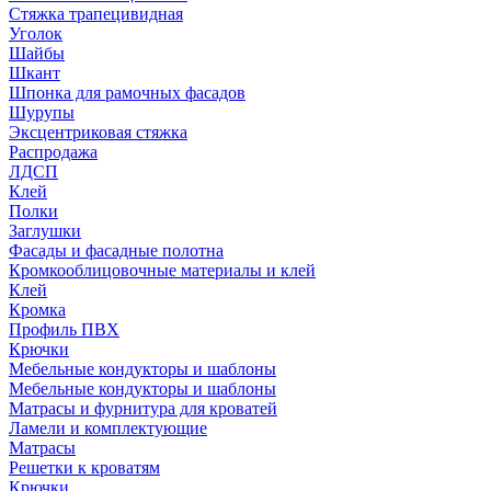
Стяжка трапецивидная
Уголок
Шайбы
Шкант
Шпонка для рамочных фасадов
Шурупы
Эксцентриковая стяжка
Распродажа
ЛДСП
Клей
Полки
Заглушки
Фасады и фасадные полотна
Кромкооблицовочные материалы и клей
Клей
Кромка
Профиль ПВХ
Крючки
Мебельные кондукторы и шаблоны
Мебельные кондукторы и шаблоны
Матрасы и фурнитура для кроватей
Ламели и комплектующие
Матрасы
Решетки к кроватям
Крючки