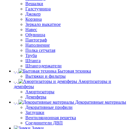
Вешалки
Галстучница
Джокер
Корзина
Зеркало выкатное
Навес
Обувница
Пантограф
Наполнение
Полка сетчатая
Труба
Штанга
Штангодержатели
Бытовая техника
Вытяжки и фильтры
Амортизаторы и
демпферы
Амортизаторы
Демпферы
Декоративные материалы
Декоративные профили
Заглушки
Вентиляционная решетка
Соединители ДВП
Замки