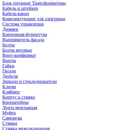
Блок питания/ Трансформаторы
Кабель и штейкер
Кабель-канал
Комплектующие для электрики
Система управления
Диммер
Крепежная фурнитура
Выпрямитель фасада
Болты
Болты весовые
Винт-конфирмат
Винты
Гайки
Гвозди
Дюбеля
Зеркало и стеклодержатели
Ключи
Кляймер
Корпус к стяжке
Кронштейны
Лента монтажная
Муфта
Саморезы
Стяжка
Стяжка межсекционная