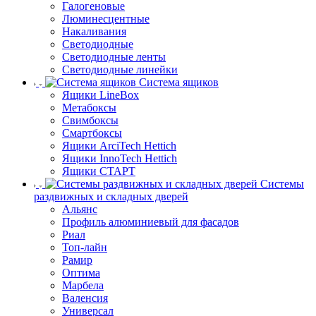
Галогеновые
Люминесцентные
Накаливания
Светодиодные
Светодиодные ленты
Светодиодные линейки
Система ящиков
Ящики LineBox
Метабоксы
Свимбоксы
Смартбоксы
Ящики ArciTech Hettich
Ящики InnoTech Hettich
Ящики СТАРТ
Системы
раздвижных и складных дверей
Альянс
Профиль алюминиевый для фасадов
Риал
Топ-лайн
Рамир
Оптима
Марбела
Валенсия
Универсал