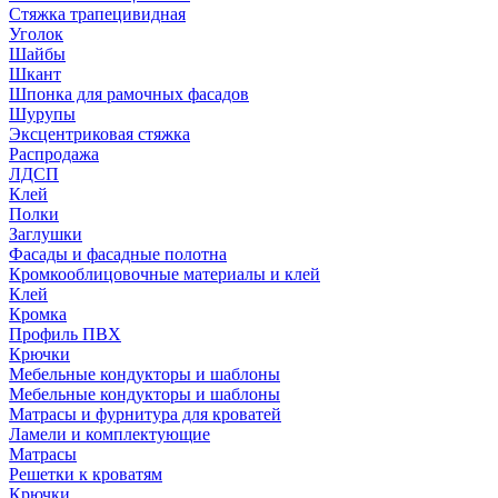
Стяжка трапецивидная
Уголок
Шайбы
Шкант
Шпонка для рамочных фасадов
Шурупы
Эксцентриковая стяжка
Распродажа
ЛДСП
Клей
Полки
Заглушки
Фасады и фасадные полотна
Кромкооблицовочные материалы и клей
Клей
Кромка
Профиль ПВХ
Крючки
Мебельные кондукторы и шаблоны
Мебельные кондукторы и шаблоны
Матрасы и фурнитура для кроватей
Ламели и комплектующие
Матрасы
Решетки к кроватям
Крючки