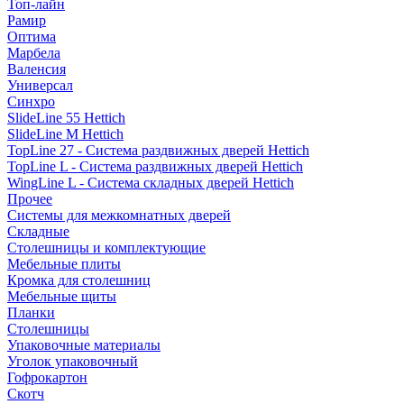
Топ-лайн
Рамир
Оптима
Марбела
Валенсия
Универсал
Синхро
SlideLine 55 Hettich
SlideLine M Hettich
TopLine 27 - Система раздвижных дверей Hettich
TopLine L - Система раздвижных дверей Hettich
WingLine L - Система складных дверей Hettich
Прочее
Системы для межкомнатных дверей
Складные
Столешницы и комплектующие
Мебельные плиты
Кромка для столешниц
Мебельные щиты
Планки
Столешницы
Упаковочные материалы
Уголок упаковочный
Гофрокартон
Скотч