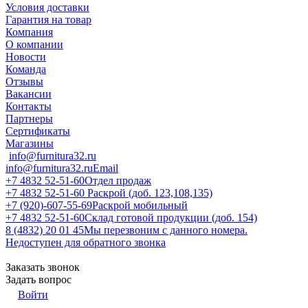
Условия доставки
Гарантия на товар
Компания
О компании
Новости
Команда
Отзывы
Вакансии
Контакты
Партнеры
Сертификаты
Магазины
info@furnitura32.ru
info@furnitura32.ru
Email
+7 4832 52-51-60
Отдел продаж
+7 4832 52-51-60
Раскрой (доб. 123,108,135)
+7 (920)-607-55-69
Раскрой мобильный
+7 4832 52-51-60
Склад готовой продукции (доб. 154)
8 (4832) 20 01 45
Мы перезвоним с данного номера.
Недоступен для обратного звонка
Заказать звонок
Задать вопрос
Войти