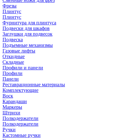
Сменные ножи для фрез
Фрезы
Плинтус
Плинтус
Фурнитура для плинтуса
Подвески для шкафов
Заглушки для подвесок
Подвеска
Подъемные механизмы
Газовые лифты
Откидные
Складные
Профили и панели
Профили
Панели
Реставрационные материалы
Комплектующие
Воск
Карандаши
Маркеры
Штрихи
Полкодержатели
Полкодержатели
Ручки
Кастомные ручки