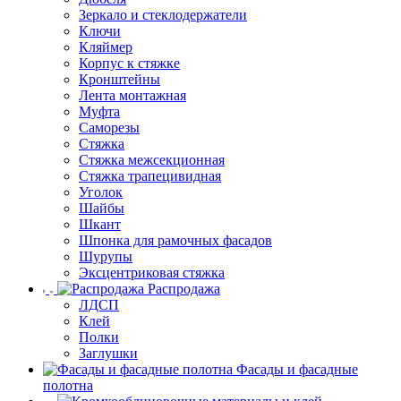
Зеркало и стеклодержатели
Ключи
Кляймер
Корпус к стяжке
Кронштейны
Лента монтажная
Муфта
Саморезы
Стяжка
Стяжка межсекционная
Стяжка трапецивидная
Уголок
Шайбы
Шкант
Шпонка для рамочных фасадов
Шурупы
Эксцентриковая стяжка
Распродажа
ЛДСП
Клей
Полки
Заглушки
Фасады и фасадные
полотна