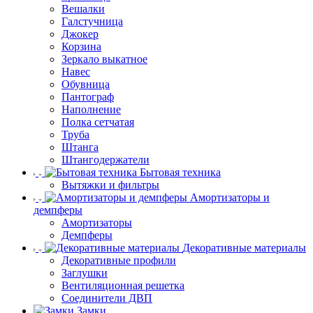
Вешалки
Галстучница
Джокер
Корзина
Зеркало выкатное
Навес
Обувница
Пантограф
Наполнение
Полка сетчатая
Труба
Штанга
Штангодержатели
Бытовая техника
Вытяжки и фильтры
Амортизаторы и
демпферы
Амортизаторы
Демпферы
Декоративные материалы
Декоративные профили
Заглушки
Вентиляционная решетка
Соединители ДВП
Замки