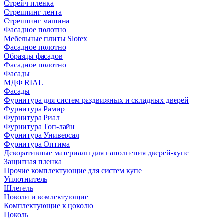
Стрейч пленка
Стреппинг лента
Стреппинг машина
Фасадное полотно
Мебельные плиты Slotex
Фасадное полотно
Образцы фасадов
Фасадное полотно
Фасады
МДФ RIAL
Фасады
Фурнитура для систем раздвижных и складных дверей
Фурнитура Рамир
Фурнитура Риал
Фурнитура Топ-лайн
Фурнитура Универсал
Фурнитура Оптима
Декоративные материалы для наполнения дверей-купе
Защитная пленка
Прочие комплектующие для систем купе
Уплотнитель
Шлегель
Цоколи и комлектующие
Комплектующие к цоколю
Цоколь