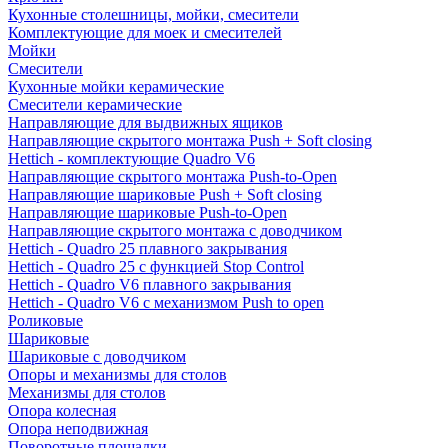
Кухонные столешницы, мойки, смесители
Комплектующие для моек и смесителей
Мойки
Смесители
Кухонные мойки керамические
Смесители керамические
Направляющие для выдвижных ящиков
Направляющие скрытого монтажа Push + Soft closing
Hettich - комплектующие Quadro V6
Направляющие скрытого монтажа Push-to-Open
Направляющие шариковые Push + Soft closing
Направляющие шариковые Push-to-Open
Направляющие скрытого монтажа с доводчиком
Hettich - Quadro 25 плавного закрывания
Hettich - Quadro 25 с функцией Stop Control
Hettich - Quadro V6 плавного закрывания
Hettich - Quadro V6 с механизмом Push to open
Роликовые
Шариковые
Шариковые с доводчиком
Опоры и механизмы для столов
Механизмы для столов
Опора колесная
Опора неподвижная
Поворотные площадки