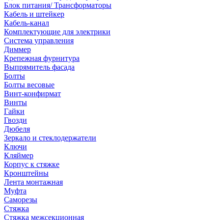
Блок питания/ Трансформаторы
Кабель и штейкер
Кабель-канал
Комплектующие для электрики
Система управления
Диммер
Крепежная фурнитура
Выпрямитель фасада
Болты
Болты весовые
Винт-конфирмат
Винты
Гайки
Гвозди
Дюбеля
Зеркало и стеклодержатели
Ключи
Кляймер
Корпус к стяжке
Кронштейны
Лента монтажная
Муфта
Саморезы
Стяжка
Стяжка межсекционная