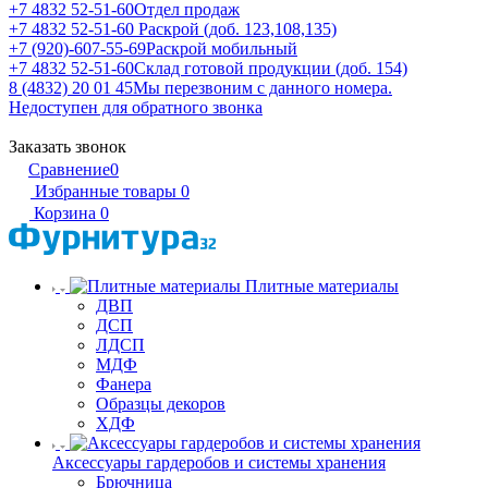
+7 4832 52-51-60
Отдел продаж
+7 4832 52-51-60
Раскрой (доб. 123,108,135)
+7 (920)-607-55-69
Раскрой мобильный
+7 4832 52-51-60
Склад готовой продукции (доб. 154)
8 (4832) 20 01 45
Мы перезвоним с данного номера.
Недоступен для обратного звонка
Заказать звонок
Сравнение
0
Избранные товары
0
Корзина
0
Плитные материалы
ДВП
ДСП
ЛДСП
МДФ
Фанера
Образцы декоров
ХДФ
Аксессуары гардеробов и системы хранения
Брючница