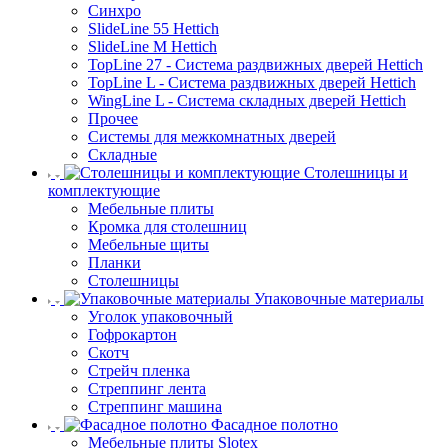
Синхро
SlideLine 55 Hettich
SlideLine M Hettich
TopLine 27 - Система раздвижных дверей Hettich
TopLine L - Система раздвижных дверей Hettich
WingLine L - Система складных дверей Hettich
Прочее
Системы для межкомнатных дверей
Складные
Столешницы и
комплектующие
Мебельные плиты
Кромка для столешниц
Мебельные щиты
Планки
Столешницы
Упаковочные материалы
Уголок упаковочный
Гофрокартон
Скотч
Стрейч пленка
Стреппинг лента
Стреппинг машина
Фасадное полотно
Мебельные плиты Slotex