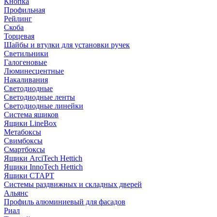
Кнопка
Профильная
Рейлинг
Скоба
Торцевая
Шайбы и втулки для установки ручек
Светильники
Галогеновые
Люминесцентные
Накаливания
Светодиодные
Светодиодные ленты
Светодиодные линейки
Система ящиков
Ящики LineBox
Метабоксы
Свимбоксы
Смартбоксы
Ящики ArciTech Hettich
Ящики InnoTech Hettich
Ящики СТАРТ
Системы раздвижных и складных дверей
Альянс
Профиль алюминиевый для фасадов
Риал