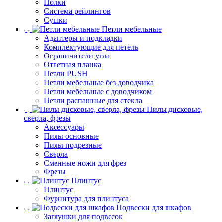
Полки
Система рейлингов
Сушки
Петли мебельные
Адаптеры и подкладки
Комплектующие для петель
Ограничители угла
Ответная планка
Петли PUSH
Петли мебельные без доводчика
Петли мебельные с доводчиком
Петли распашные для стекла
Пилы дисковые,
сверла, фрезы
Аксессуары
Пилы основные
Пилы подрезные
Сверла
Сменные ножи для фрез
Фрезы
Плинтус
Плинтус
Фурнитура для плинтуса
Подвески для шкафов
Заглушки для подвесок