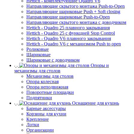
Hettich - комплектующие Quadro V6
Направляющие скрытого монтажа Push-to-Open
Направляющие шариковые Push + Soft closing
Направляющие шариковые Push-to-Open
Направляющие скрытого монтажа с доводчиком
Hettich - Quadro 25 плавного закрывания
Hettich - Quadro 25 с функцией Stop Control
Hettich - Quadro V6 плавного закрывания
Hettich - Quadro V6 с механизмом Push to open
Роликовые
Шариковые
Шариковые с доводчиком
Опоры и
механизмы для столов
Механизмы для столов
Опора колесная
Опора неподвижная
Поворотные площадки
Подпятники
Оснащение для кухонь
Барные аксессуары
Корзины для кухни
Крепление
Лотки
Организации