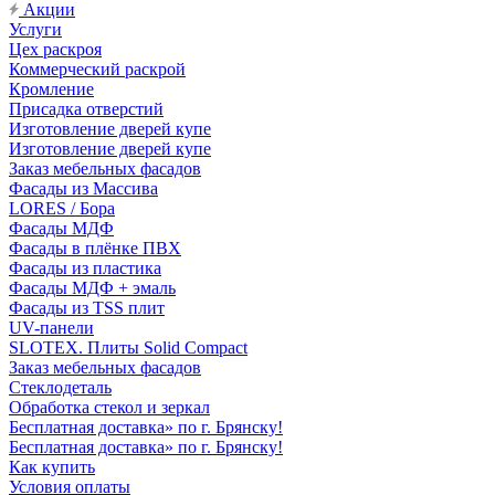
Акции
Услуги
Цех раскроя
Коммерческий раскрой
Кромление
Присадка отверстий
Изготовление дверей купе
Изготовление дверей купе
Заказ мебельных фасадов
Фасады из Массива
LORES / Бора
Фасады МДФ
Фасады в плёнке ПВХ
Фасады из пластика
Фасады МДФ + эмаль
Фасады из TSS плит
UV-панели
SLOTEX. Плиты Solid Compact
Заказ мебельных фасадов
Стеклодеталь
Обработка стекол и зеркал
Бесплатная доставка» по г. Брянску!
Бесплатная доставка» по г. Брянску!
Как купить
Условия оплаты