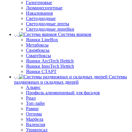
Галогеновые
Люминесцентные
Накаливания
Светодиодные
Светодиодные ленты
Светодиодные линейки
Система ящиков
Ящики LineBox
Метабоксы
Свимбоксы
Смартбоксы
Ящики ArciTech Hettich
Ящики InnoTech Hettich
Ящики СТАРТ
Системы
раздвижных и складных дверей
Альянс
Профиль алюминиевый для фасадов
Риал
Топ-лайн
Рамир
Оптима
Марбела
Валенсия
Универсал