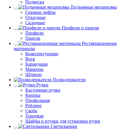
Подвеска
Подъемные механизмы
Газовые лифты
Откидные
Складные
Профили и панели
Профили
Панели
Реставрационные
материалы
Комплектующие
Воск
Карандаши
Маркеры
Штрихи
Полкодержатели
Ручки
Кастомные ручки
Кнопка
Профильная
Рейлинг
Скоба
Торцевая
Шайбы и втулки для установки ручек
Светильники