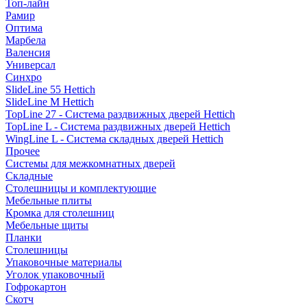
Топ-лайн
Рамир
Оптима
Марбела
Валенсия
Универсал
Синхро
SlideLine 55 Hettich
SlideLine M Hettich
TopLine 27 - Система раздвижных дверей Hettich
TopLine L - Система раздвижных дверей Hettich
WingLine L - Система складных дверей Hettich
Прочее
Системы для межкомнатных дверей
Складные
Столешницы и комплектующие
Мебельные плиты
Кромка для столешниц
Мебельные щиты
Планки
Столешницы
Упаковочные материалы
Уголок упаковочный
Гофрокартон
Скотч