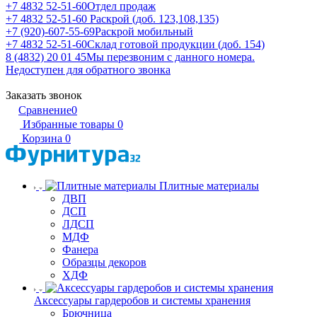
+7 4832 52-51-60
Отдел продаж
+7 4832 52-51-60
Раскрой (доб. 123,108,135)
+7 (920)-607-55-69
Раскрой мобильный
+7 4832 52-51-60
Склад готовой продукции (доб. 154)
8 (4832) 20 01 45
Мы перезвоним с данного номера.
Недоступен для обратного звонка
Заказать звонок
Сравнение
0
Избранные товары
0
Корзина
0
Плитные материалы
ДВП
ДСП
ЛДСП
МДФ
Фанера
Образцы декоров
ХДФ
Аксессуары гардеробов и системы хранения
Брючница