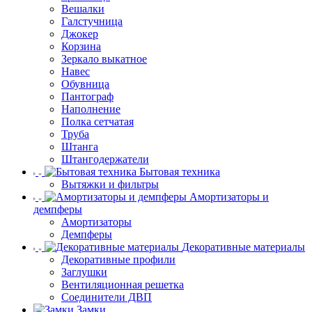
Вешалки
Галстучница
Джокер
Корзина
Зеркало выкатное
Навес
Обувница
Пантограф
Наполнение
Полка сетчатая
Труба
Штанга
Штангодержатели
Бытовая техника
Вытяжки и фильтры
Амортизаторы и
демпферы
Амортизаторы
Демпферы
Декоративные материалы
Декоративные профили
Заглушки
Вентиляционная решетка
Соединители ДВП
Замки