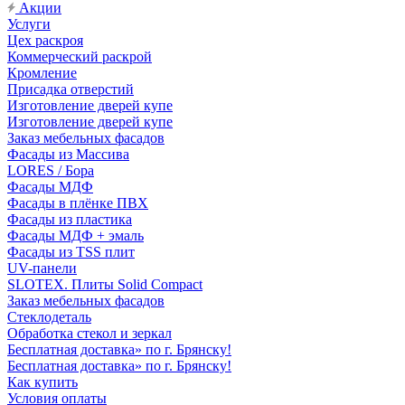
Акции
Услуги
Цех раскроя
Коммерческий раскрой
Кромление
Присадка отверстий
Изготовление дверей купе
Изготовление дверей купе
Заказ мебельных фасадов
Фасады из Массива
LORES / Бора
Фасады МДФ
Фасады в плёнке ПВХ
Фасады из пластика
Фасады МДФ + эмаль
Фасады из TSS плит
UV-панели
SLOTEX. Плиты Solid Compact
Заказ мебельных фасадов
Стеклодеталь
Обработка стекол и зеркал
Бесплатная доставка» по г. Брянску!
Бесплатная доставка» по г. Брянску!
Как купить
Условия оплаты