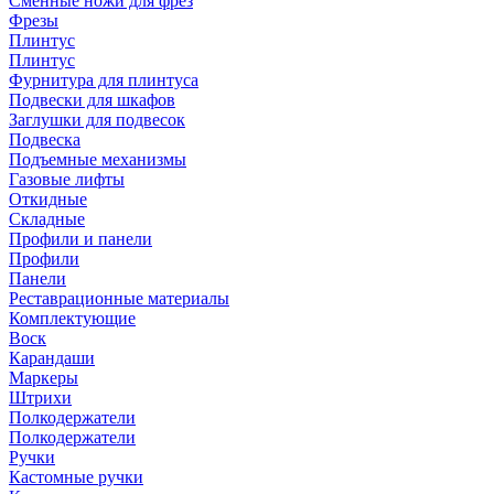
Сменные ножи для фрез
Фрезы
Плинтус
Плинтус
Фурнитура для плинтуса
Подвески для шкафов
Заглушки для подвесок
Подвеска
Подъемные механизмы
Газовые лифты
Откидные
Складные
Профили и панели
Профили
Панели
Реставрационные материалы
Комплектующие
Воск
Карандаши
Маркеры
Штрихи
Полкодержатели
Полкодержатели
Ручки
Кастомные ручки