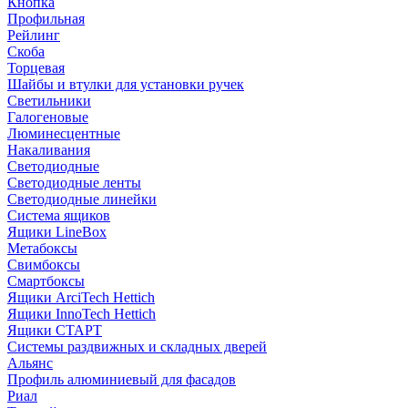
Кнопка
Профильная
Рейлинг
Скоба
Торцевая
Шайбы и втулки для установки ручек
Светильники
Галогеновые
Люминесцентные
Накаливания
Светодиодные
Светодиодные ленты
Светодиодные линейки
Система ящиков
Ящики LineBox
Метабоксы
Свимбоксы
Смартбоксы
Ящики ArciTech Hettich
Ящики InnoTech Hettich
Ящики СТАРТ
Системы раздвижных и складных дверей
Альянс
Профиль алюминиевый для фасадов
Риал