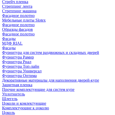
Стрейч пленка
Стреппинг лента
Стреппинг машина
Фасадное полотно
Мебельные плиты Slotex
Фасадное полотно
Образцы фасадов
Фасадное полотно
Фасады
МДФ RIAL
Фасады
Фурнитура для систем раздвижных и складных дверей
Фурнитура Рамир
Фурнитура Риал
Фурнитура Топ-лайн
Фурнитура Универсал
Фурнитура Оптима
Декоративные материалы для наполнения дверей-купе
Защитная пленка
Прочие комплектующие для систем купе
Уплотнитель
Шлегель
Цоколи и комлектующие
Комплектующие к цоколю
Цоколь