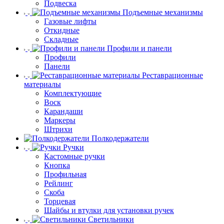
Подвеска
Подъемные механизмы
Газовые лифты
Откидные
Складные
Профили и панели
Профили
Панели
Реставрационные
материалы
Комплектующие
Воск
Карандаши
Маркеры
Штрихи
Полкодержатели
Ручки
Кастомные ручки
Кнопка
Профильная
Рейлинг
Скоба
Торцевая
Шайбы и втулки для установки ручек
Светильники