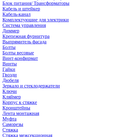
Блок питания/ Трансформаторы
Кабель и штейкер
Кабель-канал
Комплектующие для электрики
Система управления
Диммер
Крепежная фурнитура
Выпрямитель фасада
Болты
Болты весовые
Винт-конфирмат
Винты
Гайки
Гвозди
Дюбеля
Зеркало и стеклодержатели
Ключи
Кляймер
Корпус к стяжке
Кронштейны
Лента монтажная
Муфта
Саморезы
Стяжка
Стяжка межсекционная