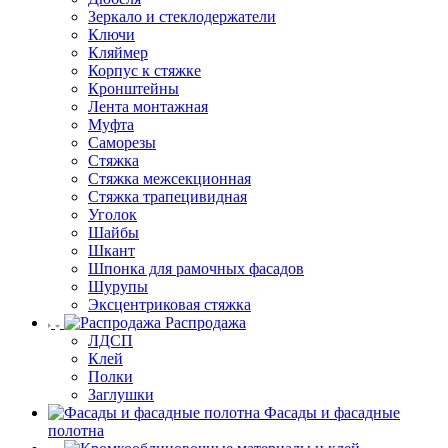
Зеркало и стеклодержатели
Ключи
Кляймер
Корпус к стяжке
Кронштейны
Лента монтажная
Муфта
Саморезы
Стяжка
Стяжка межсекционная
Стяжка трапецивидная
Уголок
Шайбы
Шкант
Шпонка для рамочных фасадов
Шурупы
Эксцентриковая стяжка
Распродажа
ЛДСП
Клей
Полки
Заглушки
Фасады и фасадные
полотна