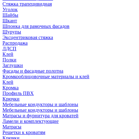
Стяжка трапецивидная
Уголок
Шайбы
Шкант
Шпонка для рамочных фасадов
Шурупы
Эксцентриковая стяжка
Распродажа
ЛДСП
Клей
Полки
Заглушки
Фасады и фасадные полотна
Кромкооблицовочные материалы и клей
Клей
Кромка
Профиль ПВХ
Крючки
Мебельные кондукторы и шаблоны
Мебельные кондукторы и шаблоны
Матрасы и фурнитура для кроватей
Ламели и комплектующие
Матрасы
Решетки к кроватям
Крючки