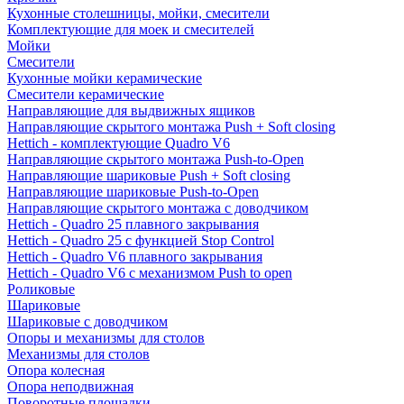
Кухонные столешницы, мойки, смесители
Комплектующие для моек и смесителей
Мойки
Смесители
Кухонные мойки керамические
Смесители керамические
Направляющие для выдвижных ящиков
Направляющие скрытого монтажа Push + Soft closing
Hettich - комплектующие Quadro V6
Направляющие скрытого монтажа Push-to-Open
Направляющие шариковые Push + Soft closing
Направляющие шариковые Push-to-Open
Направляющие скрытого монтажа с доводчиком
Hettich - Quadro 25 плавного закрывания
Hettich - Quadro 25 с функцией Stop Control
Hettich - Quadro V6 плавного закрывания
Hettich - Quadro V6 с механизмом Push to open
Роликовые
Шариковые
Шариковые с доводчиком
Опоры и механизмы для столов
Механизмы для столов
Опора колесная
Опора неподвижная
Поворотные площадки