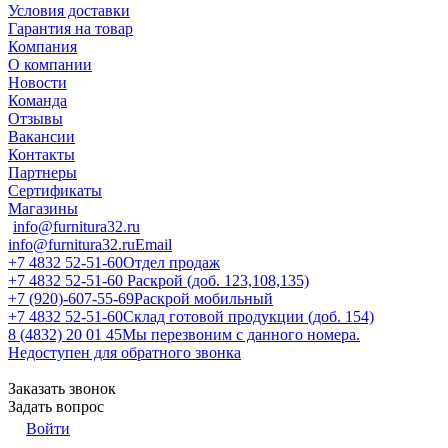
Условия доставки
Гарантия на товар
Компания
О компании
Новости
Команда
Отзывы
Вакансии
Контакты
Партнеры
Сертификаты
Магазины
info@furnitura32.ru
info@furnitura32.ru
Email
+7 4832 52-51-60
Отдел продаж
+7 4832 52-51-60
Раскрой (доб. 123,108,135)
+7 (920)-607-55-69
Раскрой мобильный
+7 4832 52-51-60
Склад готовой продукции (доб. 154)
8 (4832) 20 01 45
Мы перезвоним с данного номера.
Недоступен для обратного звонка
Заказать звонок
Задать вопрос
Войти