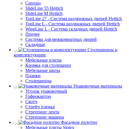
Синхро
SlideLine 55 Hettich
SlideLine M Hettich
TopLine 27 - Система раздвижных дверей Hettich
TopLine L - Система раздвижных дверей Hettich
WingLine L - Система складных дверей Hettich
Прочее
Системы для межкомнатных дверей
Складные
Столешницы и
комплектующие
Мебельные плиты
Кромка для столешниц
Мебельные щиты
Планки
Столешницы
Упаковочные материалы
Уголок упаковочный
Гофрокартон
Скотч
Стрейч пленка
Стреппинг лента
Стреппинг машина
Фасадное полотно
Мебельные плиты Slotex