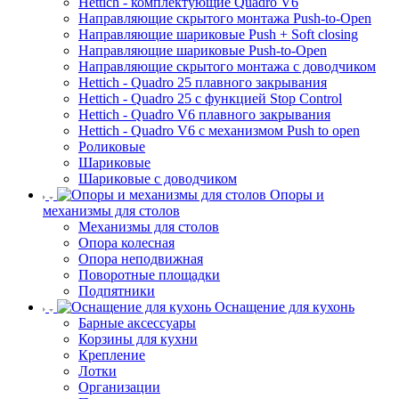
Hettich - комплектующие Quadro V6
Направляющие скрытого монтажа Push-to-Open
Направляющие шариковые Push + Soft closing
Направляющие шариковые Push-to-Open
Направляющие скрытого монтажа с доводчиком
Hettich - Quadro 25 плавного закрывания
Hettich - Quadro 25 с функцией Stop Control
Hettich - Quadro V6 плавного закрывания
Hettich - Quadro V6 с механизмом Push to open
Роликовые
Шариковые
Шариковые с доводчиком
Опоры и
механизмы для столов
Механизмы для столов
Опора колесная
Опора неподвижная
Поворотные площадки
Подпятники
Оснащение для кухонь
Барные аксессуары
Корзины для кухни
Крепление
Лотки
Организации