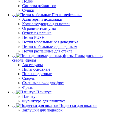
Полки
Система рейлингов
Сушки
Петли мебельные
Адаптеры и подкладки
Комплектующие для петель
Ограничители угла
Ответная планка
Петли PUSH
Петли мебельные без доводчика
Петли мебельные с доводчиком
Петли распашные для стекла
Пилы дисковые,
сверла, фрезы
Аксессуары
Пилы основные
Пилы подрезные
Сверла
Сменные ножи для фрез
Фрезы
Плинтус
Плинтус
Фурнитура для плинтуса
Подвески для шкафов
Заглушки для подвесок