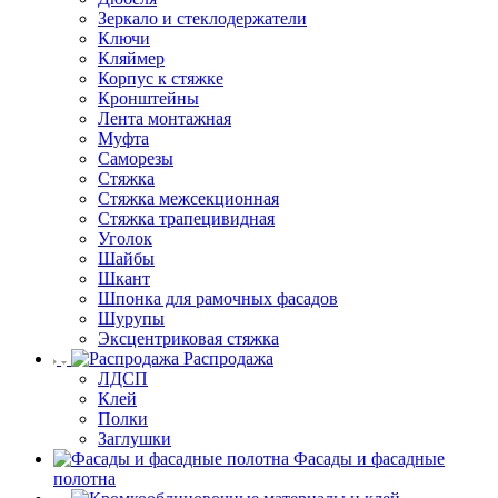
Зеркало и стеклодержатели
Ключи
Кляймер
Корпус к стяжке
Кронштейны
Лента монтажная
Муфта
Саморезы
Стяжка
Стяжка межсекционная
Стяжка трапецивидная
Уголок
Шайбы
Шкант
Шпонка для рамочных фасадов
Шурупы
Эксцентриковая стяжка
Распродажа
ЛДСП
Клей
Полки
Заглушки
Фасады и фасадные
полотна