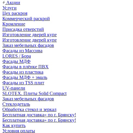
Акции
Услуги
Цех раскроя
Коммерческий раскрой
Кромление
Присадка отверстий
Изготовление дверей купе
Изготовление дверей купе
Заказ мебельных фасадов
Фасады из Массива
LORES / Бора
Фасады МДФ
Фасады в плёнке ПВХ
Фасады из пластика
Фасады МДФ + эмаль
Фасады из TSS плит
UV-панели
SLOTEX. Плиты Solid Compact
Заказ мебельных фасадов
Стеклодеталь
Обработка стекол и зеркал
Бесплатная доставка» по г. Брянску!
Бесплатная доставка» по г. Брянску!
Как купить
Условия оплаты