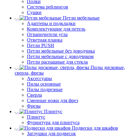
Полки
Система рейлингов
Сушки
Петли мебельные
Адаптеры и подкладки
Комплектующие для петель
Ограничители угла
Ответная планка
Петли PUSH
Петли мебельные без доводчика
Петли мебельные с доводчиком
Петли распашные для стекла
Пилы дисковые,
сверла, фрезы
Аксессуары
Пилы основные
Пилы подрезные
Сверла
Сменные ножи для фрез
Фрезы
Плинтус
Плинтус
Фурнитура для плинтуса
Подвески для шкафов
Заглушки для подвесок