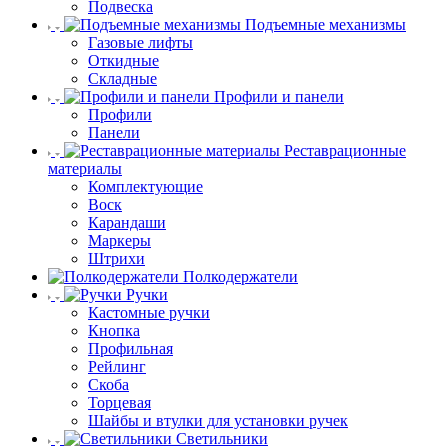
Подвеска
Подъемные механизмы
Газовые лифты
Откидные
Складные
Профили и панели
Профили
Панели
Реставрационные
материалы
Комплектующие
Воск
Карандаши
Маркеры
Штрихи
Полкодержатели
Ручки
Кастомные ручки
Кнопка
Профильная
Рейлинг
Скоба
Торцевая
Шайбы и втулки для установки ручек
Светильники