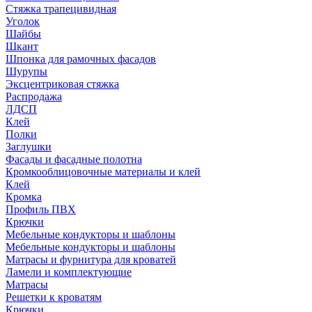
Стяжка трапецивидная
Уголок
Шайбы
Шкант
Шпонка для рамочных фасадов
Шурупы
Эксцентриковая стяжка
Распродажа
ЛДСП
Клей
Полки
Заглушки
Фасады и фасадные полотна
Кромкооблицовочные материалы и клей
Клей
Кромка
Профиль ПВХ
Крючки
Мебельные кондукторы и шаблоны
Мебельные кондукторы и шаблоны
Матрасы и фурнитура для кроватей
Ламели и комплектующие
Матрасы
Решетки к кроватям
Крючки