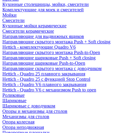
Кухонные столешницы, мойки, смесители
Комплектующие для моек и смесителей
Мойки
Смесители
Кухонные мойки керамические
Смесители керамические
Направляющие для выдвижных ящиков
Направляющие скрытого монтажа Push + Soft closing
Hettich - комплектующие Quadro V6
Направляющие скрытого монтажа Push-to-Open
Направляющие шариковые Push + Soft closing
Направляющие шариковые Push-to-Open
Направляющие скрытого монтажа с доводчиком
Hettich - Quadro 25 плавного закрывания
Hettich - Quadro 25 с функцией Stop Control
Hettich - Quadro V6 плавного закрывания
Hettich - Quadro V6 с механизмом Push to open
Роликовые
Шариковые
Шариковые с доводчиком
Опоры и механизмы для столов
Механизмы для столов
Опора колесная
Опора неподвижная
Поворотные площадки