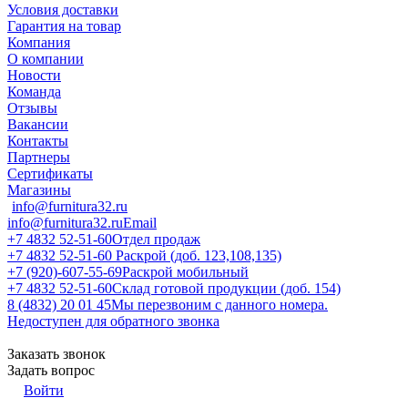
Условия доставки
Гарантия на товар
Компания
О компании
Новости
Команда
Отзывы
Вакансии
Контакты
Партнеры
Сертификаты
Магазины
info@furnitura32.ru
info@furnitura32.ru
Email
+7 4832 52-51-60
Отдел продаж
+7 4832 52-51-60
Раскрой (доб. 123,108,135)
+7 (920)-607-55-69
Раскрой мобильный
+7 4832 52-51-60
Склад готовой продукции (доб. 154)
8 (4832) 20 01 45
Мы перезвоним с данного номера.
Недоступен для обратного звонка
Заказать звонок
Задать вопрос
Войти