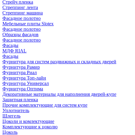
Стрейч пленка
Стреппинг лента
Стреппинг машина
Фасадное полотно
Мебельные плиты Slotex
Фасадное полотно
Образцы фасадов
Фасадное полотно
Фасады
МДФ RIAL
Фасады
Фурнитура для систем раздвижных и складных дверей
Фурнитура Рамир
Фурнитура Риал
Фурнитура Топ-лайн
Фурнитура Универсал
Фурнитура Оптима
Декоративные материалы для наполнения дверей-купе
Защитная пленка
Прочие комплектующие для систем купе
Уплотнитель
Шлегель
Цоколи и комлектующие
Комплектующие к цоколю
Цоколь