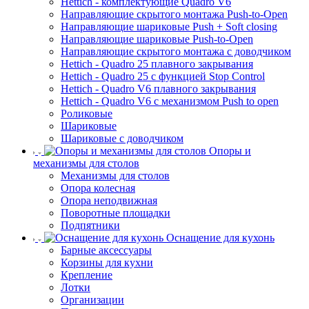
Hettich - комплектующие Quadro V6
Направляющие скрытого монтажа Push-to-Open
Направляющие шариковые Push + Soft closing
Направляющие шариковые Push-to-Open
Направляющие скрытого монтажа с доводчиком
Hettich - Quadro 25 плавного закрывания
Hettich - Quadro 25 с функцией Stop Control
Hettich - Quadro V6 плавного закрывания
Hettich - Quadro V6 с механизмом Push to open
Роликовые
Шариковые
Шариковые с доводчиком
Опоры и
механизмы для столов
Механизмы для столов
Опора колесная
Опора неподвижная
Поворотные площадки
Подпятники
Оснащение для кухонь
Барные аксессуары
Корзины для кухни
Крепление
Лотки
Организации