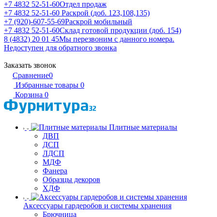
+7 4832 52-51-60
Отдел продаж
+7 4832 52-51-60
Раскрой (доб. 123,108,135)
+7 (920)-607-55-69
Раскрой мобильный
+7 4832 52-51-60
Склад готовой продукции (доб. 154)
8 (4832) 20 01 45
Мы перезвоним с данного номера.
Недоступен для обратного звонка
Заказать звонок
Сравнение
0
Избранные товары
0
Корзина
0
Плитные материалы
ДВП
ДСП
ЛДСП
МДФ
Фанера
Образцы декоров
ХДФ
Аксессуары гардеробов и системы хранения
Брючница