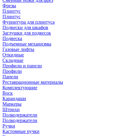
Сменные ножи для фрез
Фрезы
Плинтус
Плинтус
Фурнитура для плинтуса
Подвески для шкафов
Заглушки для подвесок
Подвеска
Подъемные механизмы
Газовые лифты
Откидные
Складные
Профили и панели
Профили
Панели
Реставрационные материалы
Комплектующие
Воск
Карандаши
Маркеры
Штрихи
Полкодержатели
Полкодержатели
Ручки
Кастомные ручки