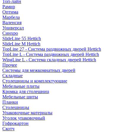
Топ-лайн
Рамир
Оптима
Марбела
Валенсия
Универсал
Синхро
SlideLine 55 Hettich
SlideLine M Hettich
TopLine 27 - Система раздвижных дверей Hettich
TopLine L - Система раздвижных дверей Hettich
WingLine L - Система складных дверей Hettich
Прочее
Системы для межкомнатных дверей
Складные
Столешницы и комплектующие
Мебельные плиты
Кромка для столешниц
Мебельные щиты
Планки
Столешницы
Упаковочные материалы
Уголок упаковочный
Гофрокартон
Скотч