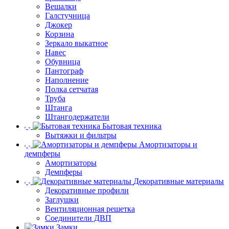
Вешалки
Галстучница
Джокер
Корзина
Зеркало выкатное
Навес
Обувница
Пантограф
Наполнение
Полка сетчатая
Труба
Штанга
Штангодержатели
Бытовая техника
Вытяжки и фильтры
Амортизаторы и
демпферы
Амортизаторы
Демпферы
Декоративные материалы
Декоративные профили
Заглушки
Вентиляционная решетка
Соединители ДВП
Замки