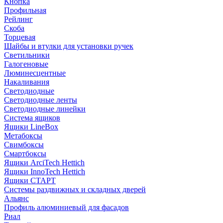
Кнопка
Профильная
Рейлинг
Скоба
Торцевая
Шайбы и втулки для установки ручек
Светильники
Галогеновые
Люминесцентные
Накаливания
Светодиодные
Светодиодные ленты
Светодиодные линейки
Система ящиков
Ящики LineBox
Метабоксы
Свимбоксы
Смартбоксы
Ящики ArciTech Hettich
Ящики InnoTech Hettich
Ящики СТАРТ
Системы раздвижных и складных дверей
Альянс
Профиль алюминиевый для фасадов
Риал