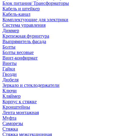
Блок питания/ Трансформаторы
Кабель и штейкер
Кабель-канал
Комплектующие для электрики
Система управления
Диммер
Крепежная фурнитура
Выпрямитель фасада
Болты
Болты весовые
Винт-конфирмат
Винты
Гайки
Гвозди
Дюбеля
Зеркало и стеклодержатели
Ключи
Кляймер
Корпус к стяжке
Кронштейны
Лента монтажная
Муфта
Саморезы
Стяжка
Стяжка межсекционная