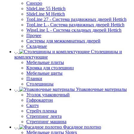
Синхро
SlideLine 55 Hettich
SlideLine M Hettich
TopLine 27 - Система раздвижных дверей Hettich
TopLine L - Система раздвижных дверей Hettich
WingLine L - Система складных дверей Hettich
Прочее
Системы для межкомнатных дверей
Складные
Столешницы и
комплектующие
Мебельные плиты
Кромка для столешниц
Мебельные щиты
Планки
Столешницы
Упаковочные материалы
Уголок упаковочный
Гофрокартон
Скотч
Стрейч пленка
Стреппинг лента
Стреппинг машина
Фасадное полотно
Мебельные плиты Slotex