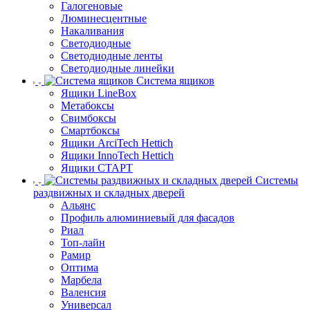
Галогеновые
Люминесцентные
Накаливания
Светодиодные
Светодиодные ленты
Светодиодные линейки
Система ящиков
Ящики LineBox
Метабоксы
Свимбоксы
Смартбоксы
Ящики ArciTech Hettich
Ящики InnoTech Hettich
Ящики СТАРТ
Системы
раздвижных и складных дверей
Альянс
Профиль алюминиевый для фасадов
Риал
Топ-лайн
Рамир
Оптима
Марбела
Валенсия
Универсал