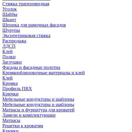
Стяжка трапецивидная
Уголок
Шайбы
Шкант
Шпонка для рамочных фасадов
Шурупы
Эксцентриковая стяжка
Распродажа
ЛДСП
Клей
Полки
Заглушки
Фасады и фасадные полотна
Кромкооблицовочные материалы и клей
Клей
Кромка
Профиль ПВХ
Крючки
Мебельные кондукторы и шаблоны
Мебельные кондукторы и шаблоны
Матрасы и фурнитура для кроватей
Ламели и комплектующие
Матрасы
Решетки к кроватям
Крючки