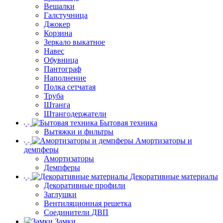
Вешалки
Галстучница
Джокер
Корзина
Зеркало выкатное
Навес
Обувница
Пантограф
Наполнение
Полка сетчатая
Труба
Штанга
Штангодержатели
Бытовая техника
Вытяжки и фильтры
Амортизаторы и
демпферы
Амортизаторы
Демпферы
Декоративные материалы
Декоративные профили
Заглушки
Вентиляционная решетка
Соединители ДВП
Замки