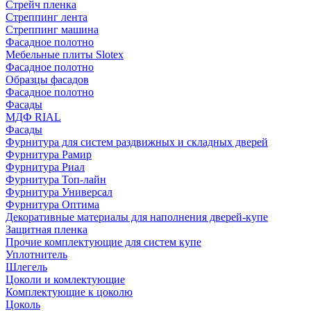
Стрейч пленка
Стреппинг лента
Стреппинг машина
Фасадное полотно
Мебельные плиты Slotex
Фасадное полотно
Образцы фасадов
Фасадное полотно
Фасады
МДФ RIAL
Фасады
Фурнитура для систем раздвижных и складных дверей
Фурнитура Рамир
Фурнитура Риал
Фурнитура Топ-лайн
Фурнитура Универсал
Фурнитура Оптима
Декоративные материалы для наполнения дверей-купе
Защитная пленка
Прочие комплектующие для систем купе
Уплотнитель
Шлегель
Цоколи и комлектующие
Комплектующие к цоколю
Цоколь