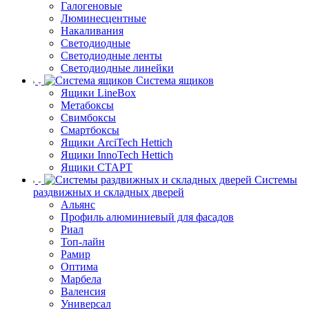
Галогеновые
Люминесцентные
Накаливания
Светодиодные
Светодиодные ленты
Светодиодные линейки
Система ящиков
Ящики LineBox
Метабоксы
Свимбоксы
Смартбоксы
Ящики ArciTech Hettich
Ящики InnoTech Hettich
Ящики СТАРТ
Системы
раздвижных и складных дверей
Альянс
Профиль алюминиевый для фасадов
Риал
Топ-лайн
Рамир
Оптима
Марбела
Валенсия
Универсал