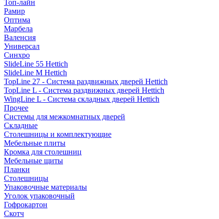
Топ-лайн
Рамир
Оптима
Марбела
Валенсия
Универсал
Синхро
SlideLine 55 Hettich
SlideLine M Hettich
TopLine 27 - Система раздвижных дверей Hettich
TopLine L - Система раздвижных дверей Hettich
WingLine L - Система складных дверей Hettich
Прочее
Системы для межкомнатных дверей
Складные
Столешницы и комплектующие
Мебельные плиты
Кромка для столешниц
Мебельные щиты
Планки
Столешницы
Упаковочные материалы
Уголок упаковочный
Гофрокартон
Скотч