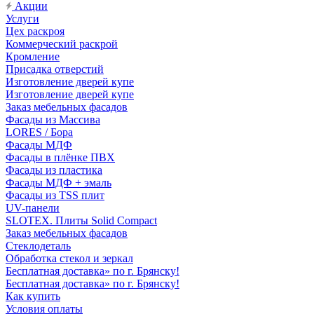
Акции
Услуги
Цех раскроя
Коммерческий раскрой
Кромление
Присадка отверстий
Изготовление дверей купе
Изготовление дверей купе
Заказ мебельных фасадов
Фасады из Массива
LORES / Бора
Фасады МДФ
Фасады в плёнке ПВХ
Фасады из пластика
Фасады МДФ + эмаль
Фасады из TSS плит
UV-панели
SLOTEX. Плиты Solid Compact
Заказ мебельных фасадов
Стеклодеталь
Обработка стекол и зеркал
Бесплатная доставка» по г. Брянску!
Бесплатная доставка» по г. Брянску!
Как купить
Условия оплаты