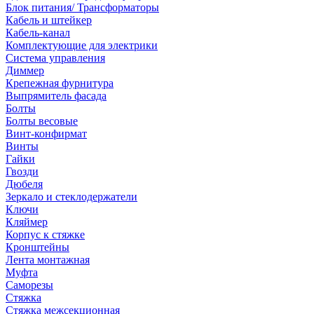
Блок питания/ Трансформаторы
Кабель и штейкер
Кабель-канал
Комплектующие для электрики
Система управления
Диммер
Крепежная фурнитура
Выпрямитель фасада
Болты
Болты весовые
Винт-конфирмат
Винты
Гайки
Гвозди
Дюбеля
Зеркало и стеклодержатели
Ключи
Кляймер
Корпус к стяжке
Кронштейны
Лента монтажная
Муфта
Саморезы
Стяжка
Стяжка межсекционная