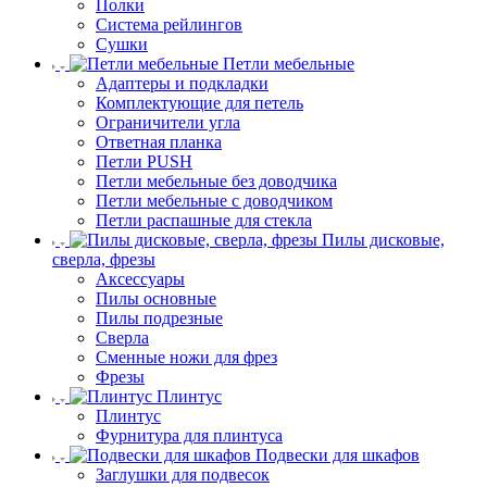
Полки
Система рейлингов
Сушки
Петли мебельные
Адаптеры и подкладки
Комплектующие для петель
Ограничители угла
Ответная планка
Петли PUSH
Петли мебельные без доводчика
Петли мебельные с доводчиком
Петли распашные для стекла
Пилы дисковые,
сверла, фрезы
Аксессуары
Пилы основные
Пилы подрезные
Сверла
Сменные ножи для фрез
Фрезы
Плинтус
Плинтус
Фурнитура для плинтуса
Подвески для шкафов
Заглушки для подвесок