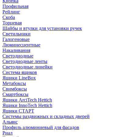
Кнопка
Профильная
Рейлинг
Скоба
Торцевая
Шайбы и втулки для установки ручек
Светильники
Галогеновые
Люминесцентные
Накаливания
Светодиодные
Светодиодные ленты
Светодиодные линейки
Система ящиков
Ящики LineBox
Метабоксы
Свимбоксы
Смартбоксы
Ящики ArciTech Hettich
Ящики InnoTech Hettich
Ящики СТАРТ
Системы раздвижных и складных дверей
Альянс
Профиль алюминиевый для фасадов
Риал