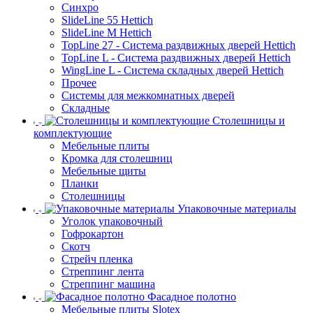
Синхро
SlideLine 55 Hettich
SlideLine M Hettich
TopLine 27 - Система раздвижных дверей Hettich
TopLine L - Система раздвижных дверей Hettich
WingLine L - Система складных дверей Hettich
Прочее
Системы для межкомнатных дверей
Складные
Столешницы и
комплектующие
Мебельные плиты
Кромка для столешниц
Мебельные щиты
Планки
Столешницы
Упаковочные материалы
Уголок упаковочный
Гофрокартон
Скотч
Стрейч пленка
Стреппинг лента
Стреппинг машина
Фасадное полотно
Мебельные плиты Slotex