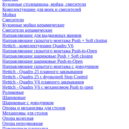
Кухонные столешницы, мойки, смесители
Комплектующие для моек и смесителей
Мойки
Смесители
Кухонные мойки керамические
Смесители керамические
Направляющие для выдвижных ящиков
Направляющие скрытого монтажа Push + Soft closing
Hettich - комплектующие Quadro V6
Направляющие скрытого монтажа Push-to-Open
Направляющие шариковые Push + Soft closing
Направляющие шариковые Push-to-Open
Направляющие скрытого монтажа с доводчиком
Hettich - Quadro 25 плавного закрывания
Hettich - Quadro 25 с функцией Stop Control
Hettich - Quadro V6 плавного закрывания
Hettich - Quadro V6 с механизмом Push to open
Роликовые
Шариковые
Шариковые с доводчиком
Опоры и механизмы для столов
Механизмы для столов
Опора колесная
Опора неподвижная
Поворотные площадки