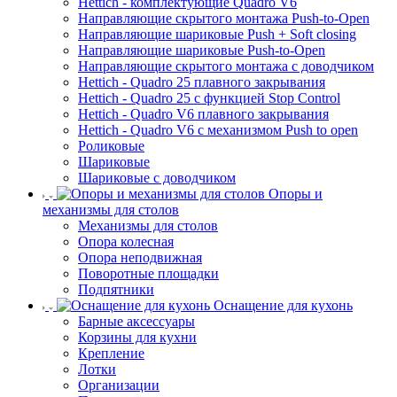
Hettich - комплектующие Quadro V6
Направляющие скрытого монтажа Push-to-Open
Направляющие шариковые Push + Soft closing
Направляющие шариковые Push-to-Open
Направляющие скрытого монтажа с доводчиком
Hettich - Quadro 25 плавного закрывания
Hettich - Quadro 25 с функцией Stop Control
Hettich - Quadro V6 плавного закрывания
Hettich - Quadro V6 с механизмом Push to open
Роликовые
Шариковые
Шариковые с доводчиком
Опоры и
механизмы для столов
Механизмы для столов
Опора колесная
Опора неподвижная
Поворотные площадки
Подпятники
Оснащение для кухонь
Барные аксессуары
Корзины для кухни
Крепление
Лотки
Организации