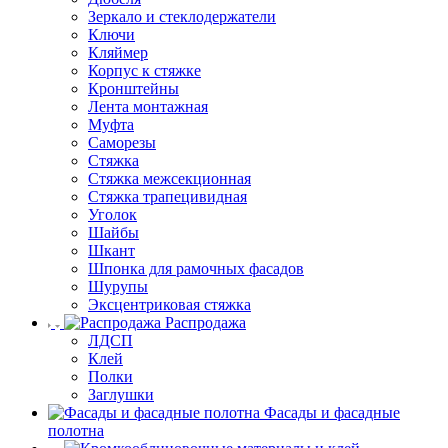
Зеркало и стеклодержатели
Ключи
Кляймер
Корпус к стяжке
Кронштейны
Лента монтажная
Муфта
Саморезы
Стяжка
Стяжка межсекционная
Стяжка трапецивидная
Уголок
Шайбы
Шкант
Шпонка для рамочных фасадов
Шурупы
Эксцентриковая стяжка
Распродажа
ЛДСП
Клей
Полки
Заглушки
Фасады и фасадные
полотна