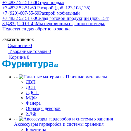
+7 4832 52-51-60
Отдел продаж
+7 4832 52-51-60
Раскрой (доб. 123,108,135)
+7 (920)-607-55-69
Раскрой мобильный
+7 4832 52-51-60
Склад готовой продукции (доб. 154)
8 (4832) 20 01 45
Мы перезвоним с данного номера.
Недоступен для обратного звонка
Заказать звонок
Сравнение
0
Избранные товары
0
Корзина
0
Плитные материалы
ДВП
ДСП
ЛДСП
МДФ
Фанера
Образцы декоров
ХДФ
Аксессуары гардеробов и системы хранения
Брючница