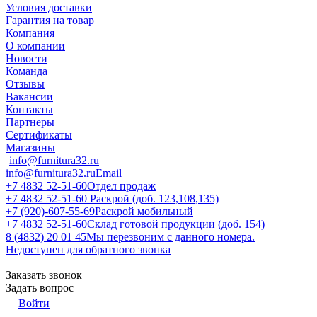
Условия доставки
Гарантия на товар
Компания
О компании
Новости
Команда
Отзывы
Вакансии
Контакты
Партнеры
Сертификаты
Магазины
info@furnitura32.ru
info@furnitura32.ru
Email
+7 4832 52-51-60
Отдел продаж
+7 4832 52-51-60
Раскрой (доб. 123,108,135)
+7 (920)-607-55-69
Раскрой мобильный
+7 4832 52-51-60
Склад готовой продукции (доб. 154)
8 (4832) 20 01 45
Мы перезвоним с данного номера.
Недоступен для обратного звонка
Заказать звонок
Задать вопрос
Войти