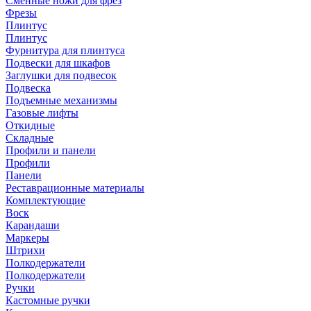
Сменные ножи для фрез
Фрезы
Плинтус
Плинтус
Фурнитура для плинтуса
Подвески для шкафов
Заглушки для подвесок
Подвеска
Подъемные механизмы
Газовые лифты
Откидные
Складные
Профили и панели
Профили
Панели
Реставрационные материалы
Комплектующие
Воск
Карандаши
Маркеры
Штрихи
Полкодержатели
Полкодержатели
Ручки
Кастомные ручки