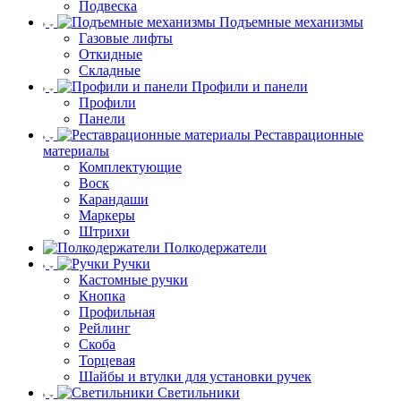
Подвеска
Подъемные механизмы
Газовые лифты
Откидные
Складные
Профили и панели
Профили
Панели
Реставрационные
материалы
Комплектующие
Воск
Карандаши
Маркеры
Штрихи
Полкодержатели
Ручки
Кастомные ручки
Кнопка
Профильная
Рейлинг
Скоба
Торцевая
Шайбы и втулки для установки ручек
Светильники