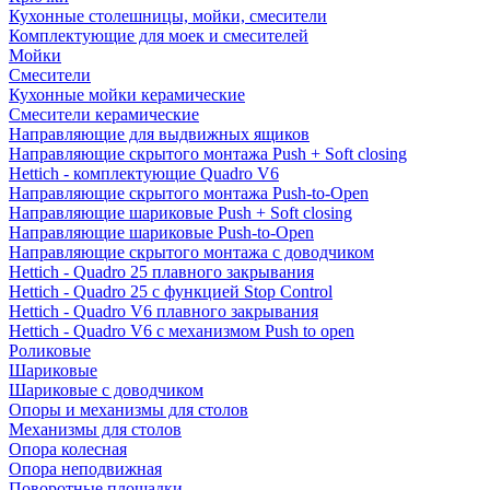
Кухонные столешницы, мойки, смесители
Комплектующие для моек и смесителей
Мойки
Смесители
Кухонные мойки керамические
Смесители керамические
Направляющие для выдвижных ящиков
Направляющие скрытого монтажа Push + Soft closing
Hettich - комплектующие Quadro V6
Направляющие скрытого монтажа Push-to-Open
Направляющие шариковые Push + Soft closing
Направляющие шариковые Push-to-Open
Направляющие скрытого монтажа с доводчиком
Hettich - Quadro 25 плавного закрывания
Hettich - Quadro 25 с функцией Stop Control
Hettich - Quadro V6 плавного закрывания
Hettich - Quadro V6 с механизмом Push to open
Роликовые
Шариковые
Шариковые с доводчиком
Опоры и механизмы для столов
Механизмы для столов
Опора колесная
Опора неподвижная
Поворотные площадки