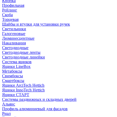
Кнопка
Профильная
Рейлинг
Скоба
Торцевая
Шайбы и втулки для установки ручек
Светильники
Галогеновые
Люминесцентные
Накаливания
Светодиодные
Светодиодные ленты
Светодиодные линейки
Система ящиков
Ящики LineBox
Метабоксы
Свимбоксы
Смартбоксы
Ящики ArciTech Hettich
Ящики InnoTech Hettich
Ящики СТАРТ
Системы раздвижных и складных дверей
Альянс
Профиль алюминиевый для фасадов
Риал