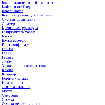
Блок питания/ Трансформаторы
Кабель и штейкер
Кабель-канал
Комплектующие для электрики
Система управления
Диммер
Крепежная фурнитура
Выпрямитель фасада
Болты
Болты весовые
Винт-конфирмат
Винты
Гайки
Гвозди
Дюбеля
Зеркало и стеклодержатели
Ключи
Кляймер
Корпус к стяжке
Кронштейны
Лента монтажная
Муфта
Саморезы
Стяжка
Стяжка межсекционная