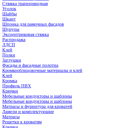
Стяжка трапецивидная
Уголок
Шайбы
Шкант
Шпонка для рамочных фасадов
Шурупы
Эксцентриковая стяжка
Распродажа
ЛДСП
Клей
Полки
Заглушки
Фасады и фасадные полотна
Кромкооблицовочные материалы и клей
Клей
Кромка
Профиль ПВХ
Крючки
Мебельные кондукторы и шаблоны
Мебельные кондукторы и шаблоны
Матрасы и фурнитура для кроватей
Ламели и комплектующие
Матрасы
Решетки к кроватям
Крючки