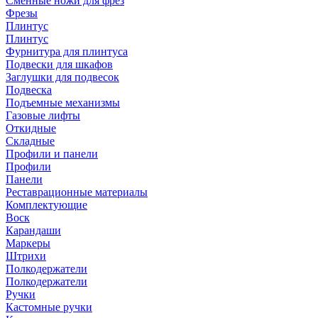
Сменные ножи для фрез
Фрезы
Плинтус
Плинтус
Фурнитура для плинтуса
Подвески для шкафов
Заглушки для подвесок
Подвеска
Подъемные механизмы
Газовые лифты
Откидные
Складные
Профили и панели
Профили
Панели
Реставрационные материалы
Комплектующие
Воск
Карандаши
Маркеры
Штрихи
Полкодержатели
Полкодержатели
Ручки
Кастомные ручки