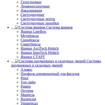
Галогеновые
Люминесцентные
Накаливания
Светодиодные
Светодиодные ленты
Светодиодные линейки
Система ящиков
Ящики LineBox
Метабоксы
Свимбоксы
Смартбоксы
Ящики ArciTech Hettich
Ящики InnoTech Hettich
Ящики СТАРТ
Системы
раздвижных и складных дверей
Альянс
Профиль алюминиевый для фасадов
Риал
Топ-лайн
Рамир
Оптима
Марбела
Валенсия
Универсал