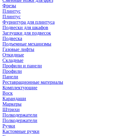
Сменные ножи для фрез
Фрезы
Плинтус
Плинтус
Фурнитура для плинтуса
Подвески для шкафов
Заглушки для подвесок
Подвеска
Подъемные механизмы
Газовые лифты
Откидные
Складные
Профили и панели
Профили
Панели
Реставрационные материалы
Комплектующие
Воск
Карандаши
Маркеры
Штрихи
Полкодержатели
Полкодержатели
Ручки
Кастомные ручки