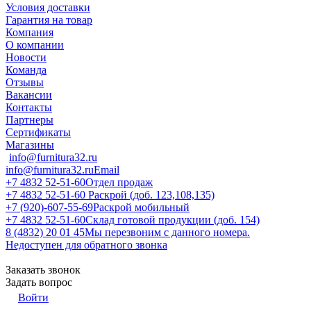
Условия доставки
Гарантия на товар
Компания
О компании
Новости
Команда
Отзывы
Вакансии
Контакты
Партнеры
Сертификаты
Магазины
info@furnitura32.ru
info@furnitura32.ru
Email
+7 4832 52-51-60
Отдел продаж
+7 4832 52-51-60
Раскрой (доб. 123,108,135)
+7 (920)-607-55-69
Раскрой мобильный
+7 4832 52-51-60
Склад готовой продукции (доб. 154)
8 (4832) 20 01 45
Мы перезвоним с данного номера.
Недоступен для обратного звонка
Заказать звонок
Задать вопрос
Войти