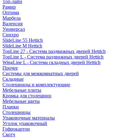
Топ-лайн
Рамир
Оптима
Марбела
Валенсия
Универсал
Синхро
SlideLine 55 Hettich
SlideLine M Hettich
TopLine 27 - Система раздвижных дверей Hettich
TopLine L - Система раздвижных дверей Hettich
WingLine L - Система складных дверей Hettich
Прочее
Системы для межкомнатных дверей
Складные
Столешницы и комплектующие
Мебельные плиты
Кромка для столешниц
Мебельные щиты
Планки
Столешницы
Упаковочные материалы
Уголок упаковочный
Гофрокартон
Скотч