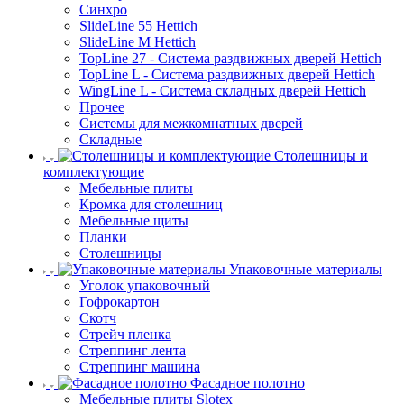
Синхро
SlideLine 55 Hettich
SlideLine M Hettich
TopLine 27 - Система раздвижных дверей Hettich
TopLine L - Система раздвижных дверей Hettich
WingLine L - Система складных дверей Hettich
Прочее
Системы для межкомнатных дверей
Складные
Столешницы и
комплектующие
Мебельные плиты
Кромка для столешниц
Мебельные щиты
Планки
Столешницы
Упаковочные материалы
Уголок упаковочный
Гофрокартон
Скотч
Стрейч пленка
Стреппинг лента
Стреппинг машина
Фасадное полотно
Мебельные плиты Slotex