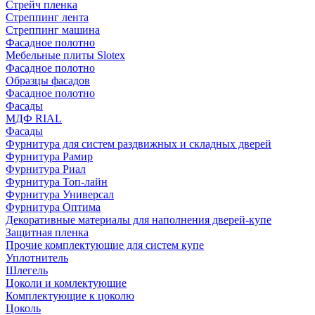
Стрейч пленка
Стреппинг лента
Стреппинг машина
Фасадное полотно
Мебельные плиты Slotex
Фасадное полотно
Образцы фасадов
Фасадное полотно
Фасады
МДФ RIAL
Фасады
Фурнитура для систем раздвижных и складных дверей
Фурнитура Рамир
Фурнитура Риал
Фурнитура Топ-лайн
Фурнитура Универсал
Фурнитура Оптима
Декоративные материалы для наполнения дверей-купе
Защитная пленка
Прочие комплектующие для систем купе
Уплотнитель
Шлегель
Цоколи и комлектующие
Комплектующие к цоколю
Цоколь