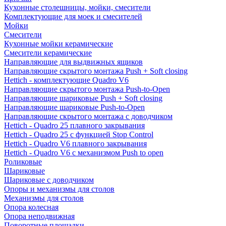
Кухонные столешницы, мойки, смесители
Комплектующие для моек и смесителей
Мойки
Смесители
Кухонные мойки керамические
Смесители керамические
Направляющие для выдвижных ящиков
Направляющие скрытого монтажа Push + Soft closing
Hettich - комплектующие Quadro V6
Направляющие скрытого монтажа Push-to-Open
Направляющие шариковые Push + Soft closing
Направляющие шариковые Push-to-Open
Направляющие скрытого монтажа с доводчиком
Hettich - Quadro 25 плавного закрывания
Hettich - Quadro 25 с функцией Stop Control
Hettich - Quadro V6 плавного закрывания
Hettich - Quadro V6 с механизмом Push to open
Роликовые
Шариковые
Шариковые с доводчиком
Опоры и механизмы для столов
Механизмы для столов
Опора колесная
Опора неподвижная
Поворотные площадки