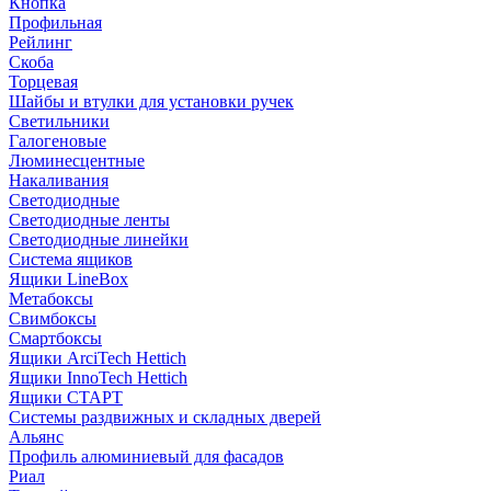
Кнопка
Профильная
Рейлинг
Скоба
Торцевая
Шайбы и втулки для установки ручек
Светильники
Галогеновые
Люминесцентные
Накаливания
Светодиодные
Светодиодные ленты
Светодиодные линейки
Система ящиков
Ящики LineBox
Метабоксы
Свимбоксы
Смартбоксы
Ящики ArciTech Hettich
Ящики InnoTech Hettich
Ящики СТАРТ
Системы раздвижных и складных дверей
Альянс
Профиль алюминиевый для фасадов
Риал