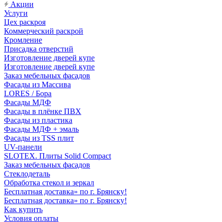
Акции
Услуги
Цех раскроя
Коммерческий раскрой
Кромление
Присадка отверстий
Изготовление дверей купе
Изготовление дверей купе
Заказ мебельных фасадов
Фасады из Массива
LORES / Бора
Фасады МДФ
Фасады в плёнке ПВХ
Фасады из пластика
Фасады МДФ + эмаль
Фасады из TSS плит
UV-панели
SLOTEX. Плиты Solid Compact
Заказ мебельных фасадов
Стеклодеталь
Обработка стекол и зеркал
Бесплатная доставка» по г. Брянску!
Бесплатная доставка» по г. Брянску!
Как купить
Условия оплаты