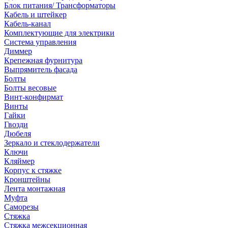
Блок питания/ Трансформаторы
Кабель и штейкер
Кабель-канал
Комплектующие для электрики
Система управления
Диммер
Крепежная фурнитура
Выпрямитель фасада
Болты
Болты весовые
Винт-конфирмат
Винты
Гайки
Гвозди
Дюбеля
Зеркало и стеклодержатели
Ключи
Кляймер
Корпус к стяжке
Кронштейны
Лента монтажная
Муфта
Саморезы
Стяжка
Стяжка межсекционная