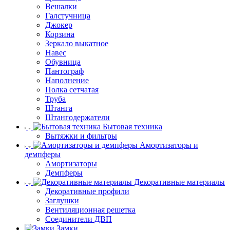
Вешалки
Галстучница
Джокер
Корзина
Зеркало выкатное
Навес
Обувница
Пантограф
Наполнение
Полка сетчатая
Труба
Штанга
Штангодержатели
Бытовая техника
Вытяжки и фильтры
Амортизаторы и
демпферы
Амортизаторы
Демпферы
Декоративные материалы
Декоративные профили
Заглушки
Вентиляционная решетка
Соединители ДВП
Замки