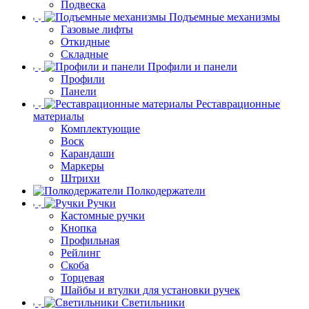
Подвеска
Подъемные механизмы
Газовые лифты
Откидные
Складные
Профили и панели
Профили
Панели
Реставрационные
материалы
Комплектующие
Воск
Карандаши
Маркеры
Штрихи
Полкодержатели
Ручки
Кастомные ручки
Кнопка
Профильная
Рейлинг
Скоба
Торцевая
Шайбы и втулки для установки ручек
Светильники