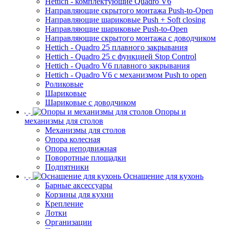
Hettich - комплектующие Quadro V6
Направляющие скрытого монтажа Push-to-Open
Направляющие шариковые Push + Soft closing
Направляющие шариковые Push-to-Open
Направляющие скрытого монтажа с доводчиком
Hettich - Quadro 25 плавного закрывания
Hettich - Quadro 25 с функцией Stop Control
Hettich - Quadro V6 плавного закрывания
Hettich - Quadro V6 с механизмом Push to open
Роликовые
Шариковые
Шариковые с доводчиком
Опоры и
механизмы для столов
Механизмы для столов
Опора колесная
Опора неподвижная
Поворотные площадки
Подпятники
Оснащение для кухонь
Барные аксессуары
Корзины для кухни
Крепление
Лотки
Организации