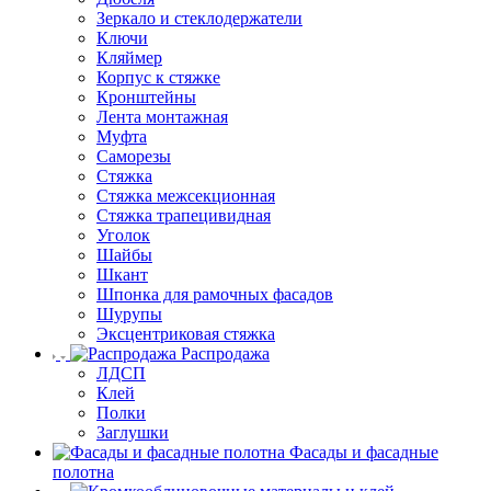
Зеркало и стеклодержатели
Ключи
Кляймер
Корпус к стяжке
Кронштейны
Лента монтажная
Муфта
Саморезы
Стяжка
Стяжка межсекционная
Стяжка трапецивидная
Уголок
Шайбы
Шкант
Шпонка для рамочных фасадов
Шурупы
Эксцентриковая стяжка
Распродажа
ЛДСП
Клей
Полки
Заглушки
Фасады и фасадные
полотна