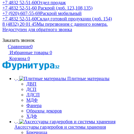
+7 4832 52-51-60
Отдел продаж
+7 4832 52-51-60
Раскрой (доб. 123,108,135)
+7 (920)-607-55-69
Раскрой мобильный
+7 4832 52-51-60
Склад готовой продукции (доб. 154)
8 (4832) 20 01 45
Мы перезвоним с данного номера.
Недоступен для обратного звонка
Заказать звонок
Сравнение
0
Избранные товары
0
Корзина
0
Плитные материалы
ДВП
ДСП
ЛДСП
МДФ
Фанера
Образцы декоров
ХДФ
Аксессуары гардеробов и системы хранения
Брючница