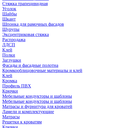
Стяжка трапецивидная
Уголок
Шайбы
Шкант
Шпонка для рамочных фасадов
Шурупы
Эксцентриковая стяжка
Распродажа
ЛДСП
Клей
Полки
Заглушки
Фасады и фасадные полотна
Кромкооблицовочные материалы и клей
Клей
Кромка
Профиль ПВХ
Крючки
Мебельные кондукторы и шаблоны
Мебельные кондукторы и шаблоны
Матрасы и фурнитура для кроватей
Ламели и комплектующие
Матрасы
Решетки к кроватям
Крючки