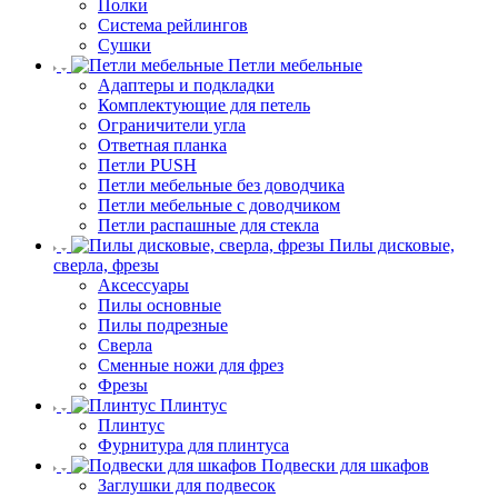
Полки
Система рейлингов
Сушки
Петли мебельные
Адаптеры и подкладки
Комплектующие для петель
Ограничители угла
Ответная планка
Петли PUSH
Петли мебельные без доводчика
Петли мебельные с доводчиком
Петли распашные для стекла
Пилы дисковые,
сверла, фрезы
Аксессуары
Пилы основные
Пилы подрезные
Сверла
Сменные ножи для фрез
Фрезы
Плинтус
Плинтус
Фурнитура для плинтуса
Подвески для шкафов
Заглушки для подвесок