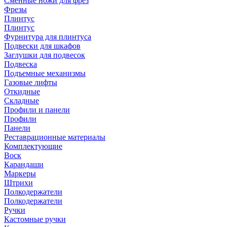
Сменные ножи для фрез
Фрезы
Плинтус
Плинтус
Фурнитура для плинтуса
Подвески для шкафов
Заглушки для подвесок
Подвеска
Подъемные механизмы
Газовые лифты
Откидные
Складные
Профили и панели
Профили
Панели
Реставрационные материалы
Комплектующие
Воск
Карандаши
Маркеры
Штрихи
Полкодержатели
Полкодержатели
Ручки
Кастомные ручки