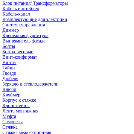
Блок питания/ Трансформаторы
Кабель и штейкер
Кабель-канал
Комплектующие для электрики
Система управления
Диммер
Крепежная фурнитура
Выпрямитель фасада
Болты
Болты весовые
Винт-конфирмат
Винты
Гайки
Гвозди
Дюбеля
Зеркало и стеклодержатели
Ключи
Кляймер
Корпус к стяжке
Кронштейны
Лента монтажная
Муфта
Саморезы
Стяжка
Стяжка межсекционная