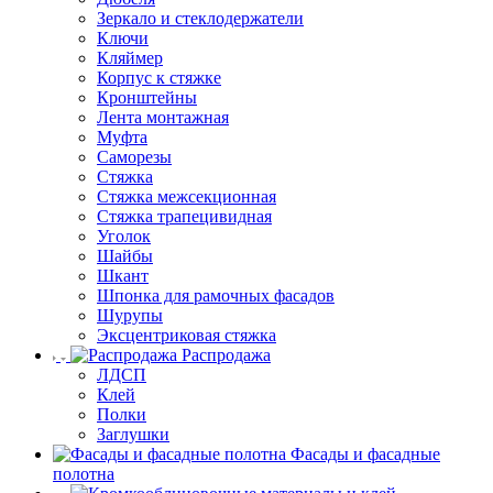
Зеркало и стеклодержатели
Ключи
Кляймер
Корпус к стяжке
Кронштейны
Лента монтажная
Муфта
Саморезы
Стяжка
Стяжка межсекционная
Стяжка трапецивидная
Уголок
Шайбы
Шкант
Шпонка для рамочных фасадов
Шурупы
Эксцентриковая стяжка
Распродажа
ЛДСП
Клей
Полки
Заглушки
Фасады и фасадные
полотна