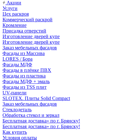
Акции
Услуги
Цех раскроя
Коммерческий раскрой
Кромление
Присадка отверстий
Изготовление дверей купе
Изготовление дверей купе
Заказ мебельных фасадов
Фасады из Массива
LORES / Бора
Фасады МДФ
Фасады в плёнке ПВХ
Фасады из пластика
Фасады МДФ + эмаль
Фасады из TSS плит
UV-панели
SLOTEX. Плиты Solid Compact
Заказ мебельных фасадов
Стеклодеталь
Обработка стекол и зеркал
Бесплатная доставка» по г. Брянску!
Бесплатная доставка» по г. Брянску!
Как купить
Условия оплаты