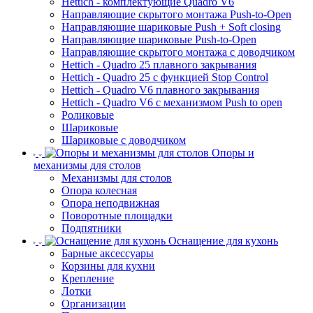
Hettich - комплектующие Quadro V6
Направляющие скрытого монтажа Push-to-Open
Направляющие шариковые Push + Soft closing
Направляющие шариковые Push-to-Open
Направляющие скрытого монтажа с доводчиком
Hettich - Quadro 25 плавного закрывания
Hettich - Quadro 25 с функцией Stop Control
Hettich - Quadro V6 плавного закрывания
Hettich - Quadro V6 с механизмом Push to open
Роликовые
Шариковые
Шариковые с доводчиком
Опоры и
механизмы для столов
Механизмы для столов
Опора колесная
Опора неподвижная
Поворотные площадки
Подпятники
Оснащение для кухонь
Барные аксессуары
Корзины для кухни
Крепление
Лотки
Организации