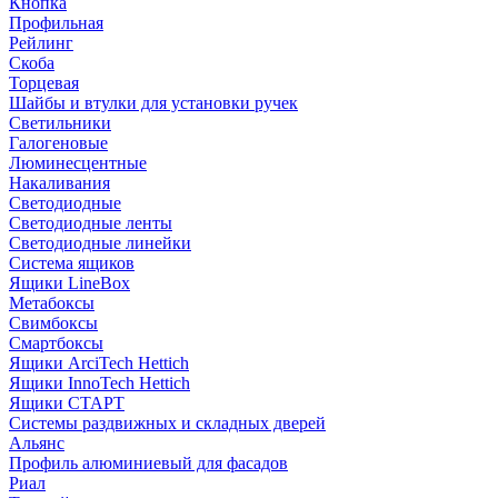
Кнопка
Профильная
Рейлинг
Скоба
Торцевая
Шайбы и втулки для установки ручек
Светильники
Галогеновые
Люминесцентные
Накаливания
Светодиодные
Светодиодные ленты
Светодиодные линейки
Система ящиков
Ящики LineBox
Метабоксы
Свимбоксы
Смартбоксы
Ящики ArciTech Hettich
Ящики InnoTech Hettich
Ящики СТАРТ
Системы раздвижных и складных дверей
Альянс
Профиль алюминиевый для фасадов
Риал