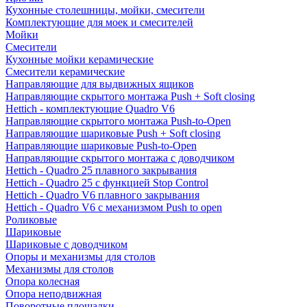
Кухонные столешницы, мойки, смесители
Комплектующие для моек и смесителей
Мойки
Смесители
Кухонные мойки керамические
Смесители керамические
Направляющие для выдвижных ящиков
Направляющие скрытого монтажа Push + Soft closing
Hettich - комплектующие Quadro V6
Направляющие скрытого монтажа Push-to-Open
Направляющие шариковые Push + Soft closing
Направляющие шариковые Push-to-Open
Направляющие скрытого монтажа с доводчиком
Hettich - Quadro 25 плавного закрывания
Hettich - Quadro 25 с функцией Stop Control
Hettich - Quadro V6 плавного закрывания
Hettich - Quadro V6 с механизмом Push to open
Роликовые
Шариковые
Шариковые с доводчиком
Опоры и механизмы для столов
Механизмы для столов
Опора колесная
Опора неподвижная
Поворотные площадки