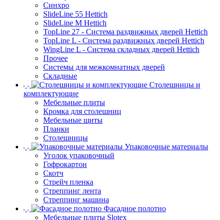
Синхро
SlideLine 55 Hettich
SlideLine M Hettich
TopLine 27 - Система раздвижных дверей Hettich
TopLine L - Система раздвижных дверей Hettich
WingLine L - Система складных дверей Hettich
Прочее
Системы для межкомнатных дверей
Складные
Столешницы и
комплектующие
Мебельные плиты
Кромка для столешниц
Мебельные щиты
Планки
Столешницы
Упаковочные материалы
Уголок упаковочный
Гофрокартон
Скотч
Стрейч пленка
Стреппинг лента
Стреппинг машина
Фасадное полотно
Мебельные плиты Slotex