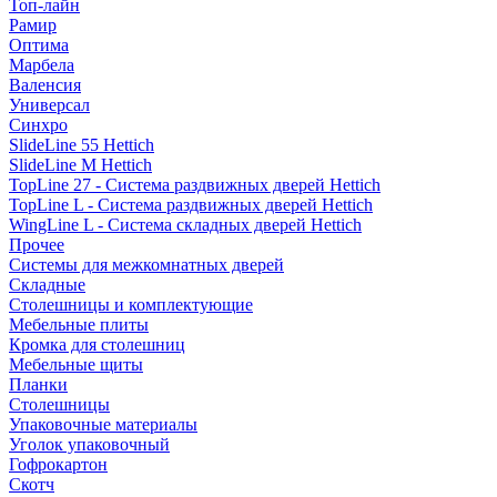
Топ-лайн
Рамир
Оптима
Марбела
Валенсия
Универсал
Синхро
SlideLine 55 Hettich
SlideLine M Hettich
TopLine 27 - Система раздвижных дверей Hettich
TopLine L - Система раздвижных дверей Hettich
WingLine L - Система складных дверей Hettich
Прочее
Системы для межкомнатных дверей
Складные
Столешницы и комплектующие
Мебельные плиты
Кромка для столешниц
Мебельные щиты
Планки
Столешницы
Упаковочные материалы
Уголок упаковочный
Гофрокартон
Скотч