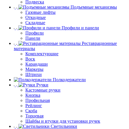
Подвеска
Подъемные механизмы
Газовые лифты
Откидные
Складные
Профили и панели
Профили
Панели
Реставрационные
материалы
Комплектующие
Воск
Карандаши
Маркеры
Штрихи
Полкодержатели
Ручки
Кастомные ручки
Кнопка
Профильная
Рейлинг
Скоба
Торцевая
Шайбы и втулки для установки ручек
Светильники