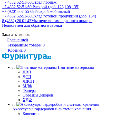
+7 4832 52-51-60
Отдел продаж
+7 4832 52-51-60
Раскрой (доб. 123,108,135)
+7 (920)-607-55-69
Раскрой мобильный
+7 4832 52-51-60
Склад готовой продукции (доб. 154)
8 (4832) 20 01 45
Мы перезвоним с данного номера.
Недоступен для обратного звонка
Заказать звонок
Сравнение
0
Избранные товары
0
Корзина
0
Плитные материалы
ДВП
ДСП
ЛДСП
МДФ
Фанера
Образцы декоров
ХДФ
Аксессуары гардеробов и системы хранения
Брючница