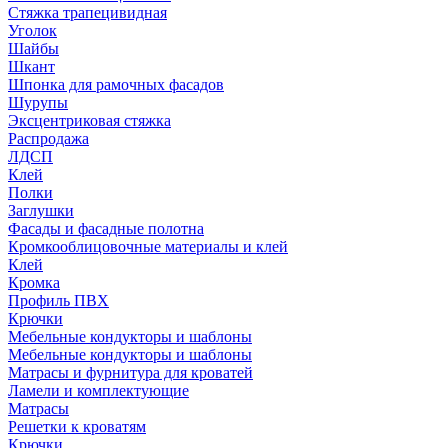
Стяжка трапецивидная
Уголок
Шайбы
Шкант
Шпонка для рамочных фасадов
Шурупы
Эксцентриковая стяжка
Распродажа
ЛДСП
Клей
Полки
Заглушки
Фасады и фасадные полотна
Кромкооблицовочные материалы и клей
Клей
Кромка
Профиль ПВХ
Крючки
Мебельные кондукторы и шаблоны
Мебельные кондукторы и шаблоны
Матрасы и фурнитура для кроватей
Ламели и комплектующие
Матрасы
Решетки к кроватям
Крючки