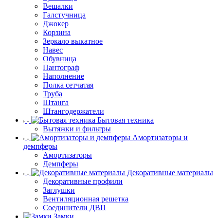
Вешалки
Галстучница
Джокер
Корзина
Зеркало выкатное
Навес
Обувница
Пантограф
Наполнение
Полка сетчатая
Труба
Штанга
Штангодержатели
Бытовая техника
Вытяжки и фильтры
Амортизаторы и
демпферы
Амортизаторы
Демпферы
Декоративные материалы
Декоративные профили
Заглушки
Вентиляционная решетка
Соединители ДВП
Замки