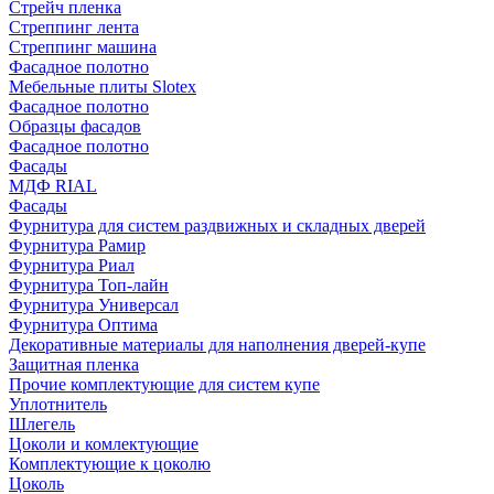
Стрейч пленка
Стреппинг лента
Стреппинг машина
Фасадное полотно
Мебельные плиты Slotex
Фасадное полотно
Образцы фасадов
Фасадное полотно
Фасады
МДФ RIAL
Фасады
Фурнитура для систем раздвижных и складных дверей
Фурнитура Рамир
Фурнитура Риал
Фурнитура Топ-лайн
Фурнитура Универсал
Фурнитура Оптима
Декоративные материалы для наполнения дверей-купе
Защитная пленка
Прочие комплектующие для систем купе
Уплотнитель
Шлегель
Цоколи и комлектующие
Комплектующие к цоколю
Цоколь