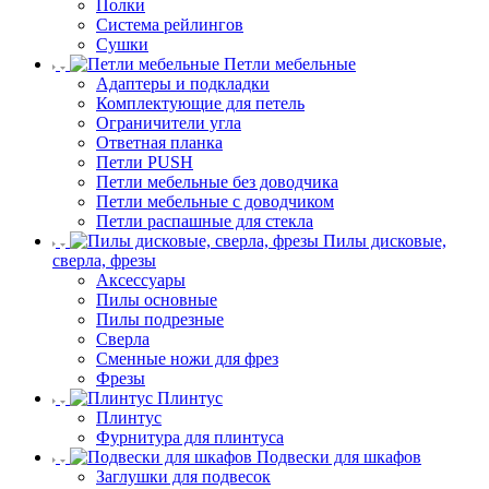
Полки
Система рейлингов
Сушки
Петли мебельные
Адаптеры и подкладки
Комплектующие для петель
Ограничители угла
Ответная планка
Петли PUSH
Петли мебельные без доводчика
Петли мебельные с доводчиком
Петли распашные для стекла
Пилы дисковые,
сверла, фрезы
Аксессуары
Пилы основные
Пилы подрезные
Сверла
Сменные ножи для фрез
Фрезы
Плинтус
Плинтус
Фурнитура для плинтуса
Подвески для шкафов
Заглушки для подвесок