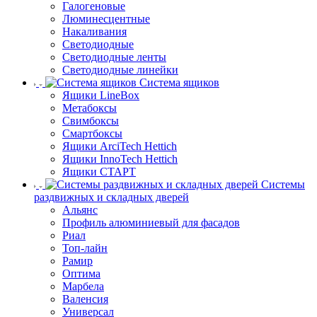
Галогеновые
Люминесцентные
Накаливания
Светодиодные
Светодиодные ленты
Светодиодные линейки
Система ящиков
Ящики LineBox
Метабоксы
Свимбоксы
Смартбоксы
Ящики ArciTech Hettich
Ящики InnoTech Hettich
Ящики СТАРТ
Системы
раздвижных и складных дверей
Альянс
Профиль алюминиевый для фасадов
Риал
Топ-лайн
Рамир
Оптима
Марбела
Валенсия
Универсал