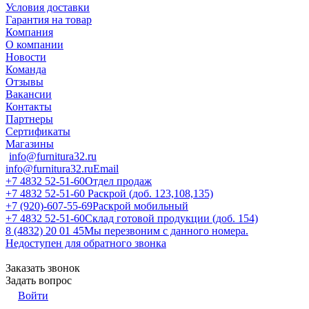
Условия доставки
Гарантия на товар
Компания
О компании
Новости
Команда
Отзывы
Вакансии
Контакты
Партнеры
Сертификаты
Магазины
info@furnitura32.ru
info@furnitura32.ru
Email
+7 4832 52-51-60
Отдел продаж
+7 4832 52-51-60
Раскрой (доб. 123,108,135)
+7 (920)-607-55-69
Раскрой мобильный
+7 4832 52-51-60
Склад готовой продукции (доб. 154)
8 (4832) 20 01 45
Мы перезвоним с данного номера.
Недоступен для обратного звонка
Заказать звонок
Задать вопрос
Войти