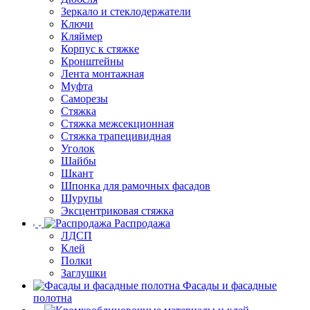
Зеркало и стеклодержатели
Ключи
Кляймер
Корпус к стяжке
Кронштейны
Лента монтажная
Муфта
Саморезы
Стяжка
Стяжка межсекционная
Стяжка трапецивидная
Уголок
Шайбы
Шкант
Шпонка для рамочных фасадов
Шурупы
Эксцентриковая стяжка
Распродажа
ЛДСП
Клей
Полки
Заглушки
Фасады и фасадные
полотна