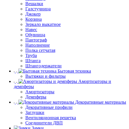
Вешалки
Галстучница
Джокер
Корзина
Зеркало выкатное
Навес
Обувница
Пантограф
Наполнение
Полка сетчатая
Труба
Штанга
Штангодержатели
Бытовая техника
Вытяжки и фильтры
Амортизаторы и
демпферы
Амортизаторы
Демпферы
Декоративные материалы
Декоративные профили
Заглушки
Вентиляционная решетка
Соединители ДВП
Замки