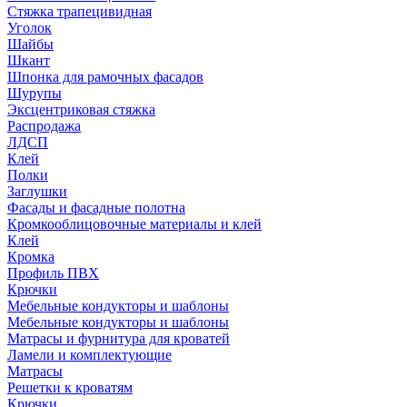
Стяжка трапецивидная
Уголок
Шайбы
Шкант
Шпонка для рамочных фасадов
Шурупы
Эксцентриковая стяжка
Распродажа
ЛДСП
Клей
Полки
Заглушки
Фасады и фасадные полотна
Кромкооблицовочные материалы и клей
Клей
Кромка
Профиль ПВХ
Крючки
Мебельные кондукторы и шаблоны
Мебельные кондукторы и шаблоны
Матрасы и фурнитура для кроватей
Ламели и комплектующие
Матрасы
Решетки к кроватям
Крючки