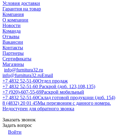
Условия доставки
Гарантия на товар
Компания
О компании
Новости
Команда
Отзывы
Вакансии
Контакты
Партнеры
Сертификаты
Магазины
info@furnitura32.ru
info@furnitura32.ru
Email
+7 4832 52-51-60
Отдел продаж
+7 4832 52-51-60
Раскрой (доб. 123,108,135)
+7 (920)-607-55-69
Раскрой мобильный
+7 4832 52-51-60
Склад готовой продукции (доб. 154)
8 (4832) 20 01 45
Мы перезвоним с данного номера.
Недоступен для обратного звонка
Заказать звонок
Задать вопрос
Войти