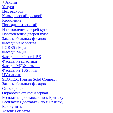
Акции
Услуги
Цех раскроя
Коммерческий раскрой
Кромление
Присадка отверстий
Изготовление дверей купе
Изготовление дверей купе
Заказ мебельных фасадов
Фасады из Массива
LORES / Бора
Фасады МДФ
Фасады в плёнке ПВХ
Фасады из пластика
Фасады МДФ + эмаль
Фасады из TSS плит
UV-панели
SLOTEX. Плиты Solid Compact
Заказ мебельных фасадов
Стеклодеталь
Обработка стекол и зеркал
Бесплатная доставка» по г. Брянску!
Бесплатная доставка» по г. Брянску!
Как купить
Условия оплаты