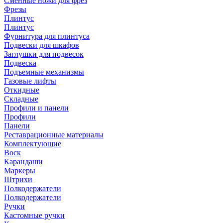
Сменные ножи для фрез
Фрезы
Плинтус
Плинтус
Фурнитура для плинтуса
Подвески для шкафов
Заглушки для подвесок
Подвеска
Подъемные механизмы
Газовые лифты
Откидные
Складные
Профили и панели
Профили
Панели
Реставрационные материалы
Комплектующие
Воск
Карандаши
Маркеры
Штрихи
Полкодержатели
Полкодержатели
Ручки
Кастомные ручки