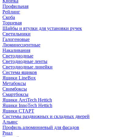
Кнопка
Профильная
Рейлинг
Скоба
Торцевая
Шайбы и втулки для установки ручек
Светильники
Галогеновые
Люминесцентные
Накаливания
Светодиодные
Светодиодные ленты
Светодиодные линейки
Система ящиков
Ящики LineBox
Метабоксы
Свимбоксы
Смартбоксы
Ящики ArciTech Hettich
Ящики InnoTech Hettich
Ящики СТАРТ
Системы раздвижных и складных дверей
Альянс
Профиль алюминиевый для фасадов
Риал