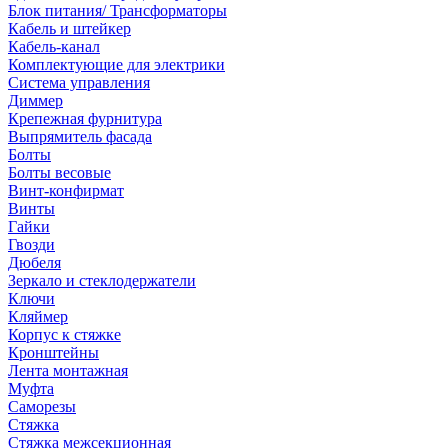
Блок питания/ Трансформаторы
Кабель и штейкер
Кабель-канал
Комплектующие для электрики
Система управления
Диммер
Крепежная фурнитура
Выпрямитель фасада
Болты
Болты весовые
Винт-конфирмат
Винты
Гайки
Гвозди
Дюбеля
Зеркало и стеклодержатели
Ключи
Кляймер
Корпус к стяжке
Кронштейны
Лента монтажная
Муфта
Саморезы
Стяжка
Стяжка межсекционная