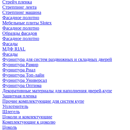
Стрейч пленка
Стреппинг лента
Стреппинг машина
Фасадное полотно
Мебельные плиты Slotex
Фасадное полотно
Образцы фасадов
Фасадное полотно
Фасады
МДФ RIAL
Фасады
Фурнитура для систем раздвижных и складных дверей
Фурнитура Рамир
Фурнитура Риал
Фурнитура Топ-лайн
Фурнитура Универсал
Фурнитура Оптима
Декоративные материалы для наполнения дверей-купе
Защитная пленка
Прочие комплектующие для систем купе
Уплотнитель
Шлегель
Цоколи и комлектующие
Комплектующие к цоколю
Цоколь