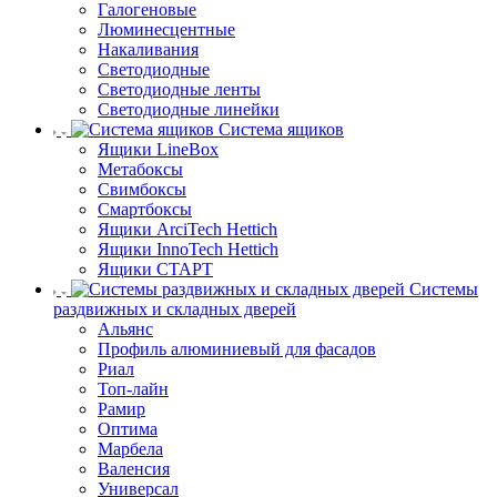
Галогеновые
Люминесцентные
Накаливания
Светодиодные
Светодиодные ленты
Светодиодные линейки
Система ящиков
Ящики LineBox
Метабоксы
Свимбоксы
Смартбоксы
Ящики ArciTech Hettich
Ящики InnoTech Hettich
Ящики СТАРТ
Системы
раздвижных и складных дверей
Альянс
Профиль алюминиевый для фасадов
Риал
Топ-лайн
Рамир
Оптима
Марбела
Валенсия
Универсал