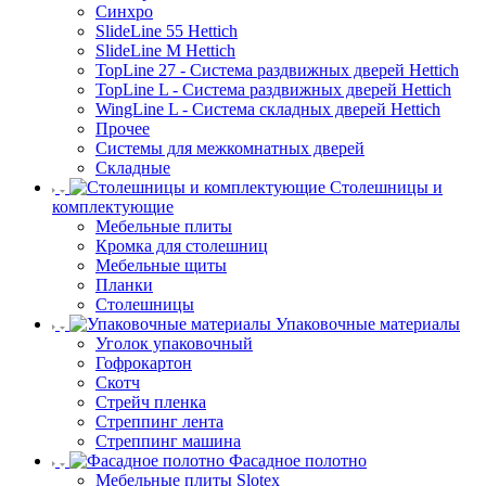
Синхро
SlideLine 55 Hettich
SlideLine M Hettich
TopLine 27 - Система раздвижных дверей Hettich
TopLine L - Система раздвижных дверей Hettich
WingLine L - Система складных дверей Hettich
Прочее
Системы для межкомнатных дверей
Складные
Столешницы и
комплектующие
Мебельные плиты
Кромка для столешниц
Мебельные щиты
Планки
Столешницы
Упаковочные материалы
Уголок упаковочный
Гофрокартон
Скотч
Стрейч пленка
Стреппинг лента
Стреппинг машина
Фасадное полотно
Мебельные плиты Slotex