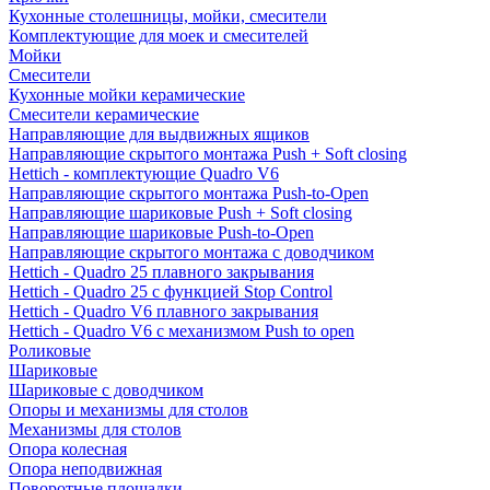
Кухонные столешницы, мойки, смесители
Комплектующие для моек и смесителей
Мойки
Смесители
Кухонные мойки керамические
Смесители керамические
Направляющие для выдвижных ящиков
Направляющие скрытого монтажа Push + Soft closing
Hettich - комплектующие Quadro V6
Направляющие скрытого монтажа Push-to-Open
Направляющие шариковые Push + Soft closing
Направляющие шариковые Push-to-Open
Направляющие скрытого монтажа с доводчиком
Hettich - Quadro 25 плавного закрывания
Hettich - Quadro 25 с функцией Stop Control
Hettich - Quadro V6 плавного закрывания
Hettich - Quadro V6 с механизмом Push to open
Роликовые
Шариковые
Шариковые с доводчиком
Опоры и механизмы для столов
Механизмы для столов
Опора колесная
Опора неподвижная
Поворотные площадки