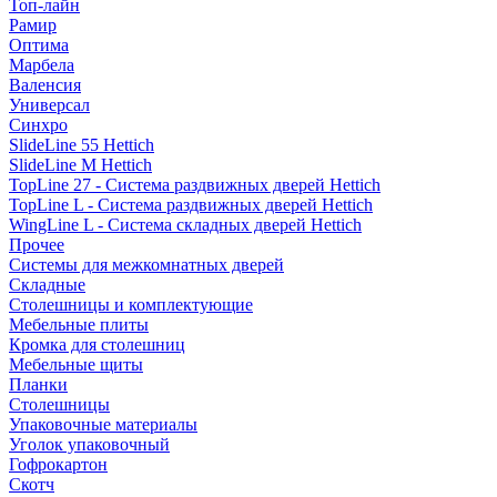
Топ-лайн
Рамир
Оптима
Марбела
Валенсия
Универсал
Синхро
SlideLine 55 Hettich
SlideLine M Hettich
TopLine 27 - Система раздвижных дверей Hettich
TopLine L - Система раздвижных дверей Hettich
WingLine L - Система складных дверей Hettich
Прочее
Системы для межкомнатных дверей
Складные
Столешницы и комплектующие
Мебельные плиты
Кромка для столешниц
Мебельные щиты
Планки
Столешницы
Упаковочные материалы
Уголок упаковочный
Гофрокартон
Скотч