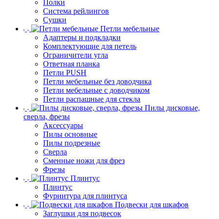
Полки
Система рейлингов
Сушки
Петли мебельные
Адаптеры и подкладки
Комплектующие для петель
Ограничители угла
Ответная планка
Петли PUSH
Петли мебельные без доводчика
Петли мебельные с доводчиком
Петли распашные для стекла
Пилы дисковые,
сверла, фрезы
Аксессуары
Пилы основные
Пилы подрезные
Сверла
Сменные ножи для фрез
Фрезы
Плинтус
Плинтус
Фурнитура для плинтуса
Подвески для шкафов
Заглушки для подвесок