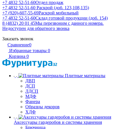
+7 4832 52-51-60
Отдел продаж
+7 4832 52-51-60
Раскрой (доб. 123,108,135)
+7 (920)-607-55-69
Раскрой мобильный
+7 4832 52-51-60
Склад готовой продукции (доб. 154)
8 (4832) 20 01 45
Мы перезвоним с данного номера.
Недоступен для обратного звонка
Заказать звонок
Сравнение
0
Избранные товары
0
Корзина
0
Плитные материалы
ДВП
ДСП
ЛДСП
МДФ
Фанера
Образцы декоров
ХДФ
Аксессуары гардеробов и системы хранения
Брючница