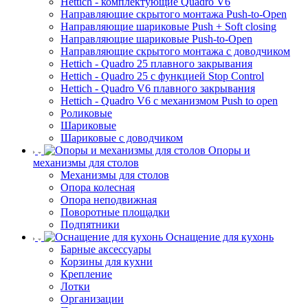
Hettich - комплектующие Quadro V6
Направляющие скрытого монтажа Push-to-Open
Направляющие шариковые Push + Soft closing
Направляющие шариковые Push-to-Open
Направляющие скрытого монтажа с доводчиком
Hettich - Quadro 25 плавного закрывания
Hettich - Quadro 25 с функцией Stop Control
Hettich - Quadro V6 плавного закрывания
Hettich - Quadro V6 с механизмом Push to open
Роликовые
Шариковые
Шариковые с доводчиком
Опоры и
механизмы для столов
Механизмы для столов
Опора колесная
Опора неподвижная
Поворотные площадки
Подпятники
Оснащение для кухонь
Барные аксессуары
Корзины для кухни
Крепление
Лотки
Организации