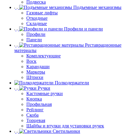
Подвеска
Подъемные механизмы
Газовые лифты
Откидные
Складные
Профили и панели
Профили
Панели
Реставрационные
материалы
Комплектующие
Воск
Карандаши
Маркеры
Штрихи
Полкодержатели
Ручки
Кастомные ручки
Кнопка
Профильная
Рейлинг
Скоба
Торцевая
Шайбы и втулки для установки ручек
Светильники