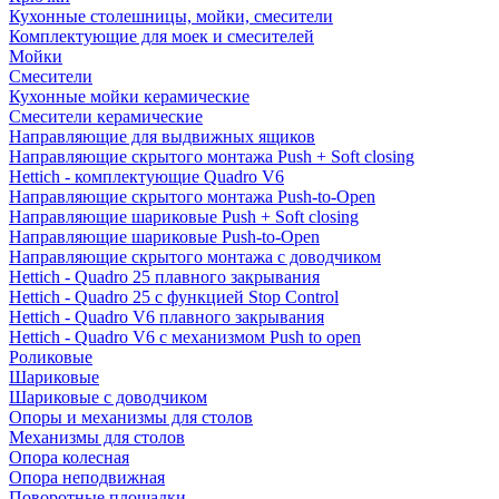
Кухонные столешницы, мойки, смесители
Комплектующие для моек и смесителей
Мойки
Смесители
Кухонные мойки керамические
Смесители керамические
Направляющие для выдвижных ящиков
Направляющие скрытого монтажа Push + Soft closing
Hettich - комплектующие Quadro V6
Направляющие скрытого монтажа Push-to-Open
Направляющие шариковые Push + Soft closing
Направляющие шариковые Push-to-Open
Направляющие скрытого монтажа с доводчиком
Hettich - Quadro 25 плавного закрывания
Hettich - Quadro 25 с функцией Stop Control
Hettich - Quadro V6 плавного закрывания
Hettich - Quadro V6 с механизмом Push to open
Роликовые
Шариковые
Шариковые с доводчиком
Опоры и механизмы для столов
Механизмы для столов
Опора колесная
Опора неподвижная
Поворотные площадки