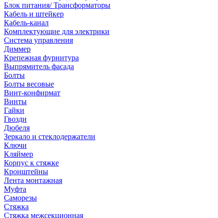
Блок питания/ Трансформаторы
Кабель и штейкер
Кабель-канал
Комплектующие для электрики
Система управления
Диммер
Крепежная фурнитура
Выпрямитель фасада
Болты
Болты весовые
Винт-конфирмат
Винты
Гайки
Гвозди
Дюбеля
Зеркало и стеклодержатели
Ключи
Кляймер
Корпус к стяжке
Кронштейны
Лента монтажная
Муфта
Саморезы
Стяжка
Стяжка межсекционная