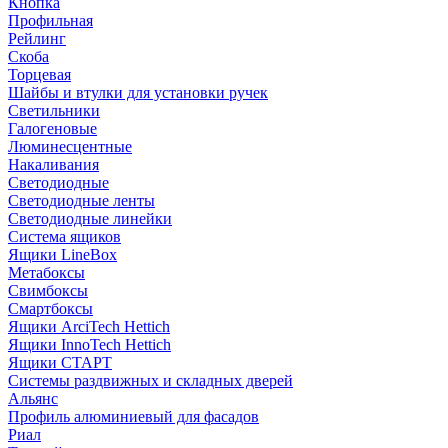
Кнопка
Профильная
Рейлинг
Скоба
Торцевая
Шайбы и втулки для установки ручек
Светильники
Галогеновые
Люминесцентные
Накаливания
Светодиодные
Светодиодные ленты
Светодиодные линейки
Система ящиков
Ящики LineBox
Метабоксы
Свимбоксы
Смартбоксы
Ящики ArciTech Hettich
Ящики InnoTech Hettich
Ящики СТАРТ
Системы раздвижных и складных дверей
Альянс
Профиль алюминиевый для фасадов
Риал