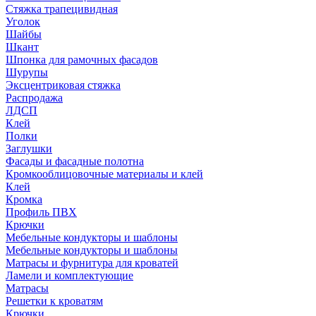
Стяжка трапецивидная
Уголок
Шайбы
Шкант
Шпонка для рамочных фасадов
Шурупы
Эксцентриковая стяжка
Распродажа
ЛДСП
Клей
Полки
Заглушки
Фасады и фасадные полотна
Кромкооблицовочные материалы и клей
Клей
Кромка
Профиль ПВХ
Крючки
Мебельные кондукторы и шаблоны
Мебельные кондукторы и шаблоны
Матрасы и фурнитура для кроватей
Ламели и комплектующие
Матрасы
Решетки к кроватям
Крючки