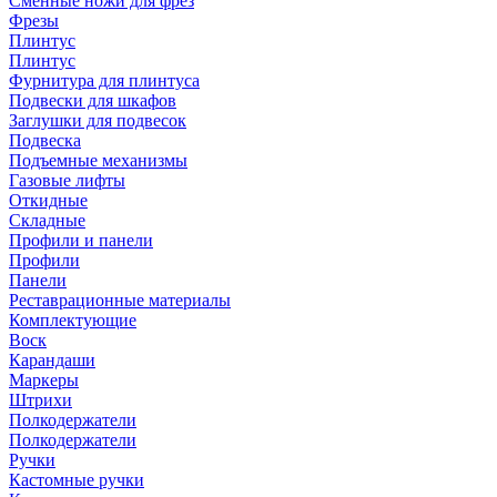
Сменные ножи для фрез
Фрезы
Плинтус
Плинтус
Фурнитура для плинтуса
Подвески для шкафов
Заглушки для подвесок
Подвеска
Подъемные механизмы
Газовые лифты
Откидные
Складные
Профили и панели
Профили
Панели
Реставрационные материалы
Комплектующие
Воск
Карандаши
Маркеры
Штрихи
Полкодержатели
Полкодержатели
Ручки
Кастомные ручки