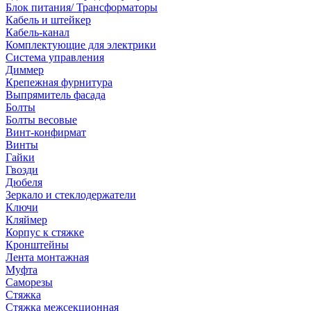
Блок питания/ Трансформаторы
Кабель и штейкер
Кабель-канал
Комплектующие для электрики
Система управления
Диммер
Крепежная фурнитура
Выпрямитель фасада
Болты
Болты весовые
Винт-конфирмат
Винты
Гайки
Гвозди
Дюбеля
Зеркало и стеклодержатели
Ключи
Кляймер
Корпус к стяжке
Кронштейны
Лента монтажная
Муфта
Саморезы
Стяжка
Стяжка межсекционная