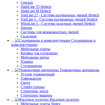
Синхро
SlideLine 55 Hettich
SlideLine M Hettich
TopLine 27 - Система раздвижных дверей Hettich
TopLine L - Система раздвижных дверей Hettich
WingLine L - Система складных дверей Hettich
Прочее
Системы для межкомнатных дверей
Складные
Столешницы и
комплектующие
Мебельные плиты
Кромка для столешниц
Мебельные щиты
Планки
Столешницы
Упаковочные материалы
Уголок упаковочный
Гофрокартон
Скотч
Стрейч пленка
Стреппинг лента
Стреппинг машина
Фасадное полотно
Мебельные плиты Slotex