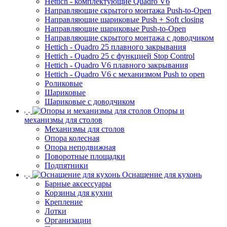
Hettich - комплектующие Quadro V6
Направляющие скрытого монтажа Push-to-Open
Направляющие шариковые Push + Soft closing
Направляющие шариковые Push-to-Open
Направляющие скрытого монтажа с доводчиком
Hettich - Quadro 25 плавного закрывания
Hettich - Quadro 25 с функцией Stop Control
Hettich - Quadro V6 плавного закрывания
Hettich - Quadro V6 с механизмом Push to open
Роликовые
Шариковые
Шариковые с доводчиком
Опоры и
механизмы для столов
Механизмы для столов
Опора колесная
Опора неподвижная
Поворотные площадки
Подпятники
Оснащение для кухонь
Барные аксессуары
Корзины для кухни
Крепление
Лотки
Организации