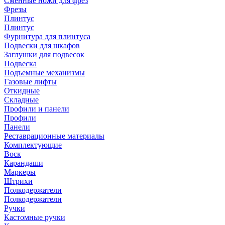
Сменные ножи для фрез
Фрезы
Плинтус
Плинтус
Фурнитура для плинтуса
Подвески для шкафов
Заглушки для подвесок
Подвеска
Подъемные механизмы
Газовые лифты
Откидные
Складные
Профили и панели
Профили
Панели
Реставрационные материалы
Комплектующие
Воск
Карандаши
Маркеры
Штрихи
Полкодержатели
Полкодержатели
Ручки
Кастомные ручки