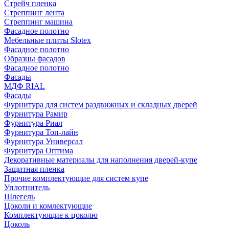
Стрейч пленка
Стреппинг лента
Стреппинг машина
Фасадное полотно
Мебельные плиты Slotex
Фасадное полотно
Образцы фасадов
Фасадное полотно
Фасады
МДФ RIAL
Фасады
Фурнитура для систем раздвижных и складных дверей
Фурнитура Рамир
Фурнитура Риал
Фурнитура Топ-лайн
Фурнитура Универсал
Фурнитура Оптима
Декоративные материалы для наполнения дверей-купе
Защитная пленка
Прочие комплектующие для систем купе
Уплотнитель
Шлегель
Цоколи и комлектующие
Комплектующие к цоколю
Цоколь