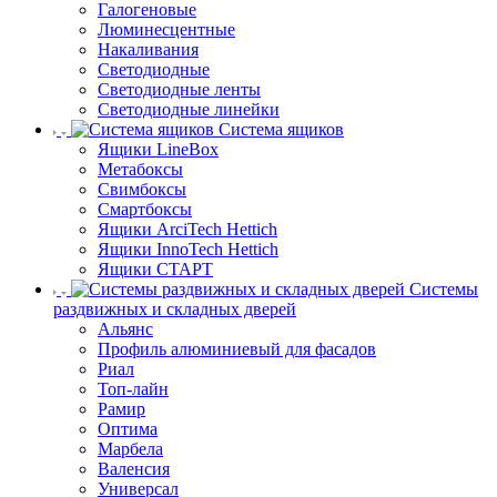
Галогеновые
Люминесцентные
Накаливания
Светодиодные
Светодиодные ленты
Светодиодные линейки
Система ящиков
Ящики LineBox
Метабоксы
Свимбоксы
Смартбоксы
Ящики ArciTech Hettich
Ящики InnoTech Hettich
Ящики СТАРТ
Системы
раздвижных и складных дверей
Альянс
Профиль алюминиевый для фасадов
Риал
Топ-лайн
Рамир
Оптима
Марбела
Валенсия
Универсал