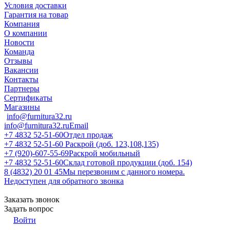
Условия доставки
Гарантия на товар
Компания
О компании
Новости
Команда
Отзывы
Вакансии
Контакты
Партнеры
Сертификаты
Магазины
info@furnitura32.ru
info@furnitura32.ru
Email
+7 4832 52-51-60
Отдел продаж
+7 4832 52-51-60
Раскрой (доб. 123,108,135)
+7 (920)-607-55-69
Раскрой мобильный
+7 4832 52-51-60
Склад готовой продукции (доб. 154)
8 (4832) 20 01 45
Мы перезвоним с данного номера.
Недоступен для обратного звонка
Заказать звонок
Задать вопрос
Войти