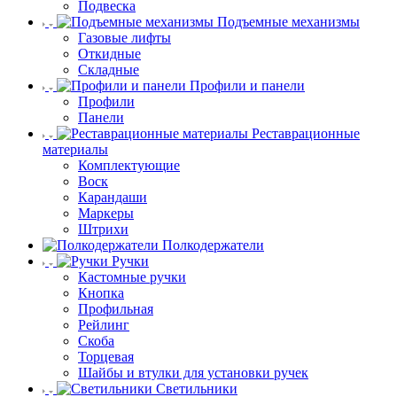
Подвеска
Подъемные механизмы
Газовые лифты
Откидные
Складные
Профили и панели
Профили
Панели
Реставрационные
материалы
Комплектующие
Воск
Карандаши
Маркеры
Штрихи
Полкодержатели
Ручки
Кастомные ручки
Кнопка
Профильная
Рейлинг
Скоба
Торцевая
Шайбы и втулки для установки ручек
Светильники