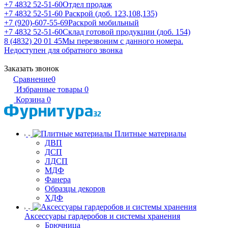
+7 4832 52-51-60
Отдел продаж
+7 4832 52-51-60
Раскрой (доб. 123,108,135)
+7 (920)-607-55-69
Раскрой мобильный
+7 4832 52-51-60
Склад готовой продукции (доб. 154)
8 (4832) 20 01 45
Мы перезвоним с данного номера.
Недоступен для обратного звонка
Заказать звонок
Сравнение
0
Избранные товары
0
Корзина
0
Плитные материалы
ДВП
ДСП
ЛДСП
МДФ
Фанера
Образцы декоров
ХДФ
Аксессуары гардеробов и системы хранения
Брючница