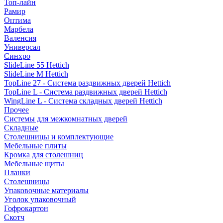
Топ-лайн
Рамир
Оптима
Марбела
Валенсия
Универсал
Синхро
SlideLine 55 Hettich
SlideLine M Hettich
TopLine 27 - Система раздвижных дверей Hettich
TopLine L - Система раздвижных дверей Hettich
WingLine L - Система складных дверей Hettich
Прочее
Системы для межкомнатных дверей
Складные
Столешницы и комплектующие
Мебельные плиты
Кромка для столешниц
Мебельные щиты
Планки
Столешницы
Упаковочные материалы
Уголок упаковочный
Гофрокартон
Скотч