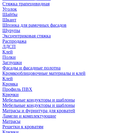
Стяжка трапецивидная
Уголок
Шайбы
Шкант
Шпонка для рамочных фасадов
Шурупы
Эксцентриковая стяжка
Распродажа
ЛДСП
Клей
Полки
Заглушки
Фасады и фасадные полотна
Кромкооблицовочные материалы и клей
Клей
Кромка
Профиль ПВХ
Крючки
Мебельные кондукторы и шаблоны
Мебельные кондукторы и шаблоны
Матрасы и фурнитура для кроватей
Ламели и комплектующие
Матрасы
Решетки к кроватям
Крючки