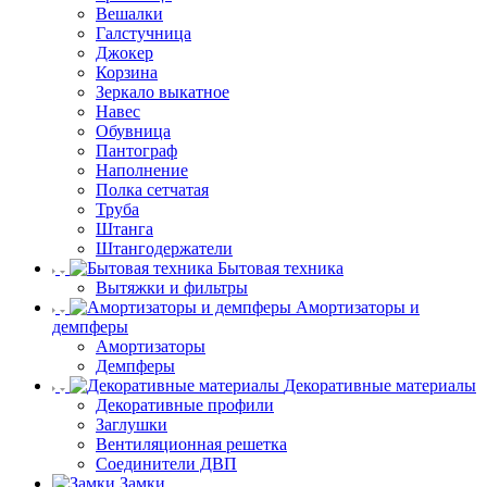
Вешалки
Галстучница
Джокер
Корзина
Зеркало выкатное
Навес
Обувница
Пантограф
Наполнение
Полка сетчатая
Труба
Штанга
Штангодержатели
Бытовая техника
Вытяжки и фильтры
Амортизаторы и
демпферы
Амортизаторы
Демпферы
Декоративные материалы
Декоративные профили
Заглушки
Вентиляционная решетка
Соединители ДВП
Замки