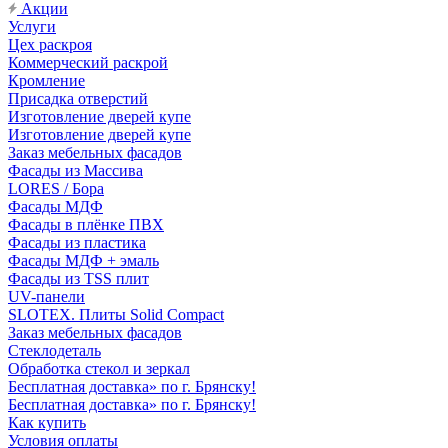
Акции
Услуги
Цех раскроя
Коммерческий раскрой
Кромление
Присадка отверстий
Изготовление дверей купе
Изготовление дверей купе
Заказ мебельных фасадов
Фасады из Массива
LORES / Бора
Фасады МДФ
Фасады в плёнке ПВХ
Фасады из пластика
Фасады МДФ + эмаль
Фасады из TSS плит
UV-панели
SLOTEX. Плиты Solid Compact
Заказ мебельных фасадов
Стеклодеталь
Обработка стекол и зеркал
Бесплатная доставка» по г. Брянску!
Бесплатная доставка» по г. Брянску!
Как купить
Условия оплаты