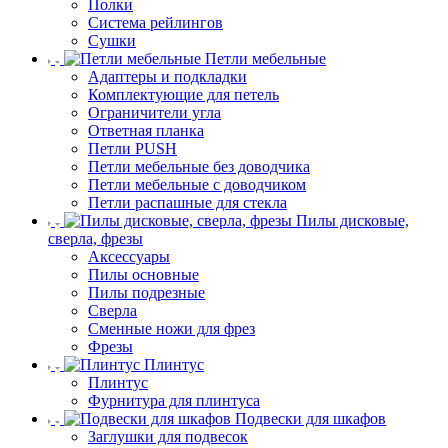
Полки
Система рейлингов
Сушки
Петли мебельные
Адаптеры и подкладки
Комплектующие для петель
Ограничители угла
Ответная планка
Петли PUSH
Петли мебельные без доводчика
Петли мебельные с доводчиком
Петли распашные для стекла
Пилы дисковые,
сверла, фрезы
Аксессуары
Пилы основные
Пилы подрезные
Сверла
Сменные ножи для фрез
Фрезы
Плинтус
Плинтус
Фурнитура для плинтуса
Подвески для шкафов
Заглушки для подвесок