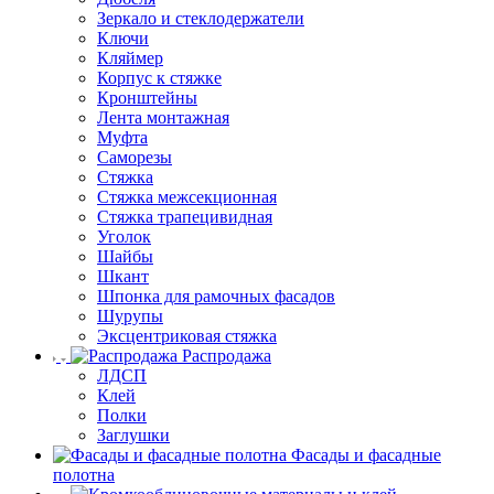
Зеркало и стеклодержатели
Ключи
Кляймер
Корпус к стяжке
Кронштейны
Лента монтажная
Муфта
Саморезы
Стяжка
Стяжка межсекционная
Стяжка трапецивидная
Уголок
Шайбы
Шкант
Шпонка для рамочных фасадов
Шурупы
Эксцентриковая стяжка
Распродажа
ЛДСП
Клей
Полки
Заглушки
Фасады и фасадные
полотна