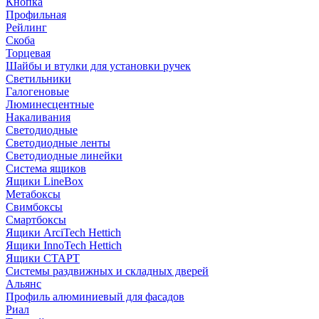
Кнопка
Профильная
Рейлинг
Скоба
Торцевая
Шайбы и втулки для установки ручек
Светильники
Галогеновые
Люминесцентные
Накаливания
Светодиодные
Светодиодные ленты
Светодиодные линейки
Система ящиков
Ящики LineBox
Метабоксы
Свимбоксы
Смартбоксы
Ящики ArciTech Hettich
Ящики InnoTech Hettich
Ящики СТАРТ
Системы раздвижных и складных дверей
Альянс
Профиль алюминиевый для фасадов
Риал