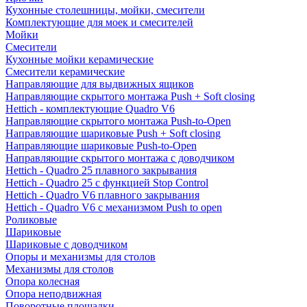
Кухонные столешницы, мойки, смесители
Комплектующие для моек и смесителей
Мойки
Смесители
Кухонные мойки керамические
Смесители керамические
Направляющие для выдвижных ящиков
Направляющие скрытого монтажа Push + Soft closing
Hettich - комплектующие Quadro V6
Направляющие скрытого монтажа Push-to-Open
Направляющие шариковые Push + Soft closing
Направляющие шариковые Push-to-Open
Направляющие скрытого монтажа с доводчиком
Hettich - Quadro 25 плавного закрывания
Hettich - Quadro 25 с функцией Stop Control
Hettich - Quadro V6 плавного закрывания
Hettich - Quadro V6 с механизмом Push to open
Роликовые
Шариковые
Шариковые с доводчиком
Опоры и механизмы для столов
Механизмы для столов
Опора колесная
Опора неподвижная
Поворотные площадки