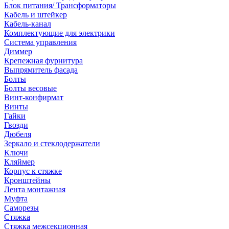
Блок питания/ Трансформаторы
Кабель и штейкер
Кабель-канал
Комплектующие для электрики
Система управления
Диммер
Крепежная фурнитура
Выпрямитель фасада
Болты
Болты весовые
Винт-конфирмат
Винты
Гайки
Гвозди
Дюбеля
Зеркало и стеклодержатели
Ключи
Кляймер
Корпус к стяжке
Кронштейны
Лента монтажная
Муфта
Саморезы
Стяжка
Стяжка межсекционная