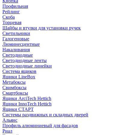
Кнопка
Профильная
Рейлинг
Скоба
Торцевая
Шайбы и втулки для установки ручек
Светильники
Галогеновые
Люминесцентные
Накаливания
Светодиодные
Светодиодные ленты
Светодиодные линейки
Система ящиков
Ящики LineBox
Метабоксы
Свимбоксы
Смартбоксы
Ящики ArciTech Hettich
Ящики InnoTech Hettich
Ящики СТАРТ
Системы раздвижных и складных дверей
Альянс
Профиль алюминиевый для фасадов
Риал