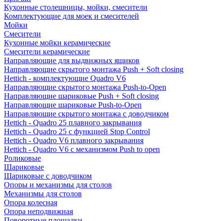
Кухонные столешницы, мойки, смесители
Комплектующие для моек и смесителей
Мойки
Смесители
Кухонные мойки керамические
Смесители керамические
Направляющие для выдвижных ящиков
Направляющие скрытого монтажа Push + Soft closing
Hettich - комплектующие Quadro V6
Направляющие скрытого монтажа Push-to-Open
Направляющие шариковые Push + Soft closing
Направляющие шариковые Push-to-Open
Направляющие скрытого монтажа с доводчиком
Hettich - Quadro 25 плавного закрывания
Hettich - Quadro 25 с функцией Stop Control
Hettich - Quadro V6 плавного закрывания
Hettich - Quadro V6 с механизмом Push to open
Роликовые
Шариковые
Шариковые с доводчиком
Опоры и механизмы для столов
Механизмы для столов
Опора колесная
Опора неподвижная
Поворотные площадки