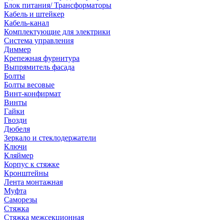
Блок питания/ Трансформаторы
Кабель и штейкер
Кабель-канал
Комплектующие для электрики
Система управления
Диммер
Крепежная фурнитура
Выпрямитель фасада
Болты
Болты весовые
Винт-конфирмат
Винты
Гайки
Гвозди
Дюбеля
Зеркало и стеклодержатели
Ключи
Кляймер
Корпус к стяжке
Кронштейны
Лента монтажная
Муфта
Саморезы
Стяжка
Стяжка межсекционная