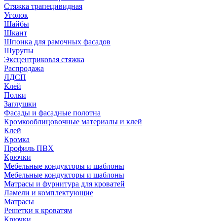
Стяжка трапецивидная
Уголок
Шайбы
Шкант
Шпонка для рамочных фасадов
Шурупы
Эксцентриковая стяжка
Распродажа
ЛДСП
Клей
Полки
Заглушки
Фасады и фасадные полотна
Кромкооблицовочные материалы и клей
Клей
Кромка
Профиль ПВХ
Крючки
Мебельные кондукторы и шаблоны
Мебельные кондукторы и шаблоны
Матрасы и фурнитура для кроватей
Ламели и комплектующие
Матрасы
Решетки к кроватям
Крючки