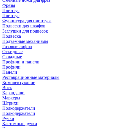
Сменные ножи для фрез
Фрезы
Плинтус
Плинтус
Фурнитура для плинтуса
Подвески для шкафов
Заглушки для подвесок
Подвеска
Подъемные механизмы
Газовые лифты
Откидные
Складные
Профили и панели
Профили
Панели
Реставрационные материалы
Комплектующие
Воск
Карандаши
Маркеры
Штрихи
Полкодержатели
Полкодержатели
Ручки
Кастомные ручки