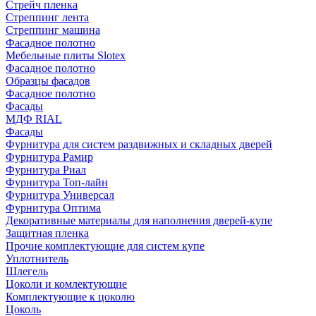
Стрейч пленка
Стреппинг лента
Стреппинг машина
Фасадное полотно
Мебельные плиты Slotex
Фасадное полотно
Образцы фасадов
Фасадное полотно
Фасады
МДФ RIAL
Фасады
Фурнитура для систем раздвижных и складных дверей
Фурнитура Рамир
Фурнитура Риал
Фурнитура Топ-лайн
Фурнитура Универсал
Фурнитура Оптима
Декоративные материалы для наполнения дверей-купе
Защитная пленка
Прочие комплектующие для систем купе
Уплотнитель
Шлегель
Цоколи и комлектующие
Комплектующие к цоколю
Цоколь