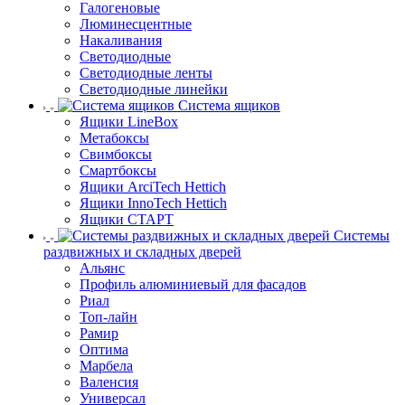
Галогеновые
Люминесцентные
Накаливания
Светодиодные
Светодиодные ленты
Светодиодные линейки
Система ящиков
Ящики LineBox
Метабоксы
Свимбоксы
Смартбоксы
Ящики ArciTech Hettich
Ящики InnoTech Hettich
Ящики СТАРТ
Системы
раздвижных и складных дверей
Альянс
Профиль алюминиевый для фасадов
Риал
Топ-лайн
Рамир
Оптима
Марбела
Валенсия
Универсал