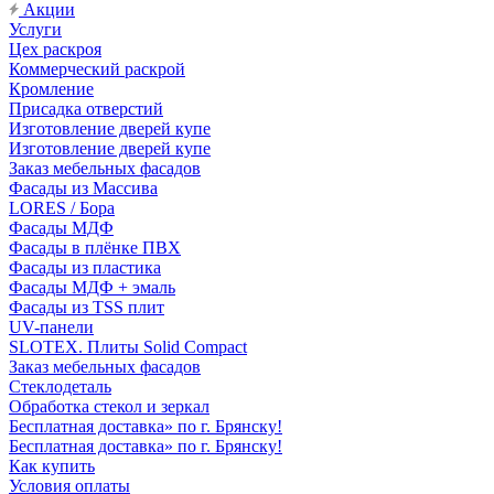
Акции
Услуги
Цех раскроя
Коммерческий раскрой
Кромление
Присадка отверстий
Изготовление дверей купе
Изготовление дверей купе
Заказ мебельных фасадов
Фасады из Массива
LORES / Бора
Фасады МДФ
Фасады в плёнке ПВХ
Фасады из пластика
Фасады МДФ + эмаль
Фасады из TSS плит
UV-панели
SLOTEX. Плиты Solid Compact
Заказ мебельных фасадов
Стеклодеталь
Обработка стекол и зеркал
Бесплатная доставка» по г. Брянску!
Бесплатная доставка» по г. Брянску!
Как купить
Условия оплаты