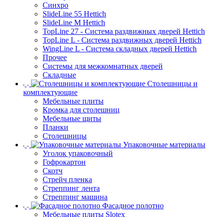
Синхро
SlideLine 55 Hettich
SlideLine M Hettich
TopLine 27 - Система раздвижных дверей Hettich
TopLine L - Система раздвижных дверей Hettich
WingLine L - Система складных дверей Hettich
Прочее
Системы для межкомнатных дверей
Складные
Столешницы и
комплектующие
Мебельные плиты
Кромка для столешниц
Мебельные щиты
Планки
Столешницы
Упаковочные материалы
Уголок упаковочный
Гофрокартон
Скотч
Стрейч пленка
Стреппинг лента
Стреппинг машина
Фасадное полотно
Мебельные плиты Slotex