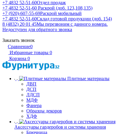
+7 4832 52-51-60
Отдел продаж
+7 4832 52-51-60
Раскрой (доб. 123,108,135)
+7 (920)-607-55-69
Раскрой мобильный
+7 4832 52-51-60
Склад готовой продукции (доб. 154)
8 (4832) 20 01 45
Мы перезвоним с данного номера.
Недоступен для обратного звонка
Заказать звонок
Сравнение
0
Избранные товары
0
Корзина
0
Плитные материалы
ДВП
ДСП
ЛДСП
МДФ
Фанера
Образцы декоров
ХДФ
Аксессуары гардеробов и системы хранения
Брючница