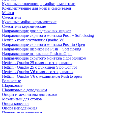
Кухонные столешницы, мойки, смесители
Комплектующие для моек и смесителей
Мойки
Смесители
Кухонные мойки керамические
Смесители керамические
Направляющие для выдвижных ящиков
Направляющие скрытого монтажа Push + Soft closing
Hettich - комплектующие Quadro V6
Направляющие скрытого монтажа Push-to-Open
Направляющие шариковые Push + Soft closing
Направляющие шариковые Push-to-Open
Направляющие скрытого монтажа с доводчиком
Hettich - Quadro 25 плавного закрывания
Hettich - Quadro 25 с функцией Stop Control
Hettich - Quadro V6 плавного закрывания
Hettich - Quadro V6 с механизмом Push to open
Роликовые
Шариковые
Шариковые с доводчиком
Опоры и механизмы для столов
Механизмы для столов
Опора колесная
Опора неподвижная
Поворотные площадки