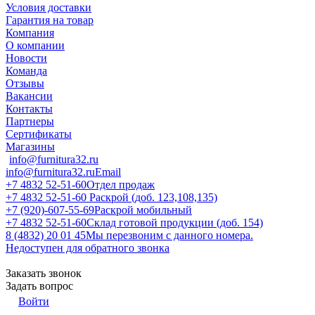
Условия доставки
Гарантия на товар
Компания
О компании
Новости
Команда
Отзывы
Вакансии
Контакты
Партнеры
Сертификаты
Магазины
info@furnitura32.ru
info@furnitura32.ru
Email
+7 4832 52-51-60
Отдел продаж
+7 4832 52-51-60
Раскрой (доб. 123,108,135)
+7 (920)-607-55-69
Раскрой мобильный
+7 4832 52-51-60
Склад готовой продукции (доб. 154)
8 (4832) 20 01 45
Мы перезвоним с данного номера.
Недоступен для обратного звонка
Заказать звонок
Задать вопрос
Войти