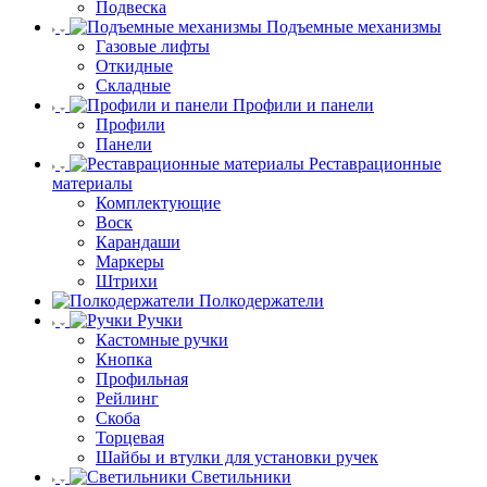
Подвеска
Подъемные механизмы
Газовые лифты
Откидные
Складные
Профили и панели
Профили
Панели
Реставрационные
материалы
Комплектующие
Воск
Карандаши
Маркеры
Штрихи
Полкодержатели
Ручки
Кастомные ручки
Кнопка
Профильная
Рейлинг
Скоба
Торцевая
Шайбы и втулки для установки ручек
Светильники