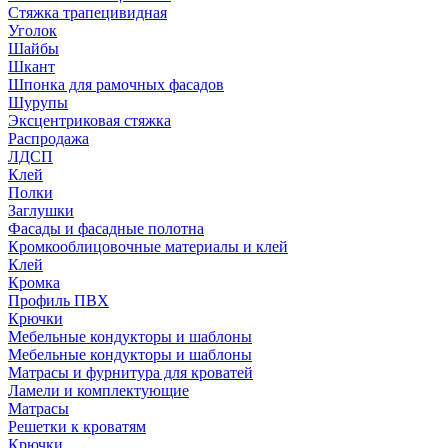
Стяжка трапецивидная
Уголок
Шайбы
Шкант
Шпонка для рамочных фасадов
Шурупы
Эксцентриковая стяжка
Распродажа
ЛДСП
Клей
Полки
Заглушки
Фасады и фасадные полотна
Кромкооблицовочные материалы и клей
Клей
Кромка
Профиль ПВХ
Крючки
Мебельные кондукторы и шаблоны
Мебельные кондукторы и шаблоны
Матрасы и фурнитура для кроватей
Ламели и комплектующие
Матрасы
Решетки к кроватям
Крючки