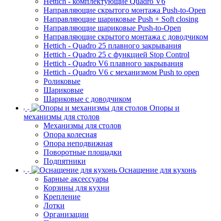
Hettich - комплектующие Quadro V6
Направляющие скрытого монтажа Push-to-Open
Направляющие шариковые Push + Soft closing
Направляющие шариковые Push-to-Open
Направляющие скрытого монтажа с доводчиком
Hettich - Quadro 25 плавного закрывания
Hettich - Quadro 25 с функцией Stop Control
Hettich - Quadro V6 плавного закрывания
Hettich - Quadro V6 с механизмом Push to open
Роликовые
Шариковые
Шариковые с доводчиком
Опоры и
механизмы для столов
Механизмы для столов
Опора колесная
Опора неподвижная
Поворотные площадки
Подпятники
Оснащение для кухонь
Барные аксессуары
Корзины для кухни
Крепление
Лотки
Организации