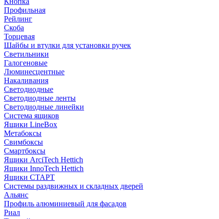
Кнопка
Профильная
Рейлинг
Скоба
Торцевая
Шайбы и втулки для установки ручек
Светильники
Галогеновые
Люминесцентные
Накаливания
Светодиодные
Светодиодные ленты
Светодиодные линейки
Система ящиков
Ящики LineBox
Метабоксы
Свимбоксы
Смартбоксы
Ящики ArciTech Hettich
Ящики InnoTech Hettich
Ящики СТАРТ
Системы раздвижных и складных дверей
Альянс
Профиль алюминиевый для фасадов
Риал