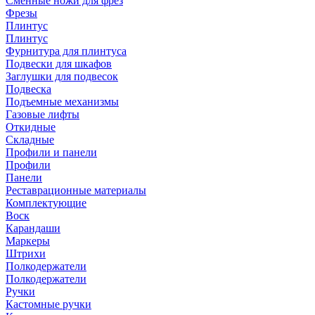
Сменные ножи для фрез
Фрезы
Плинтус
Плинтус
Фурнитура для плинтуса
Подвески для шкафов
Заглушки для подвесок
Подвеска
Подъемные механизмы
Газовые лифты
Откидные
Складные
Профили и панели
Профили
Панели
Реставрационные материалы
Комплектующие
Воск
Карандаши
Маркеры
Штрихи
Полкодержатели
Полкодержатели
Ручки
Кастомные ручки