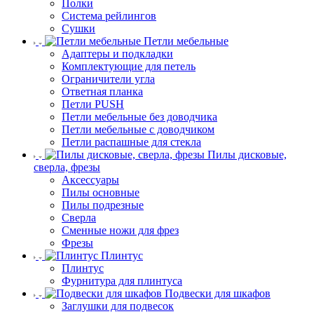
Полки
Система рейлингов
Сушки
Петли мебельные
Адаптеры и подкладки
Комплектующие для петель
Ограничители угла
Ответная планка
Петли PUSH
Петли мебельные без доводчика
Петли мебельные с доводчиком
Петли распашные для стекла
Пилы дисковые,
сверла, фрезы
Аксессуары
Пилы основные
Пилы подрезные
Сверла
Сменные ножи для фрез
Фрезы
Плинтус
Плинтус
Фурнитура для плинтуса
Подвески для шкафов
Заглушки для подвесок