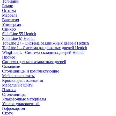
Топ-лайн
Рамир
Оптима
Марбела
Валенсия
Универсал
Синхро
SlideLine 55 Hettich
SlideLine M Hettich
TopLine 27 - Система раздвижных дверей Hettich
TopLine L - Система раздвижных дверей Hettich
WingLine L - Система складных дверей Hettich
Прочее
Системы для межкомнатных дверей
Складные
Столешницы и комплектующие
Мебельные плиты
Кромка для столешниц
Мебельные щиты
Планки
Столешницы
Упаковочные материалы
Уголок упаковочный
Гофрокартон
Скотч