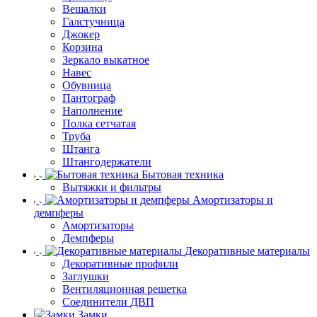
Вешалки
Галстучница
Джокер
Корзина
Зеркало выкатное
Навес
Обувница
Пантограф
Наполнение
Полка сетчатая
Труба
Штанга
Штангодержатели
Бытовая техника
Вытяжки и фильтры
Амортизаторы и
демпферы
Амортизаторы
Демпферы
Декоративные материалы
Декоративные профили
Заглушки
Вентиляционная решетка
Соединители ДВП
Замки