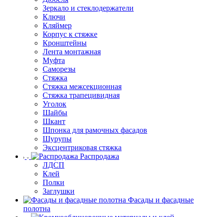
Зеркало и стеклодержатели
Ключи
Кляймер
Корпус к стяжке
Кронштейны
Лента монтажная
Муфта
Саморезы
Стяжка
Стяжка межсекционная
Стяжка трапецивидная
Уголок
Шайбы
Шкант
Шпонка для рамочных фасадов
Шурупы
Эксцентриковая стяжка
Распродажа
ЛДСП
Клей
Полки
Заглушки
Фасады и фасадные
полотна