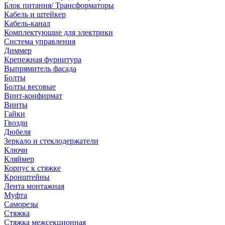
Блок питания/ Трансформаторы
Кабель и штейкер
Кабель-канал
Комплектующие для электрики
Система управления
Диммер
Крепежная фурнитура
Выпрямитель фасада
Болты
Болты весовые
Винт-конфирмат
Винты
Гайки
Гвозди
Дюбеля
Зеркало и стеклодержатели
Ключи
Кляймер
Корпус к стяжке
Кронштейны
Лента монтажная
Муфта
Саморезы
Стяжка
Стяжка межсекционная