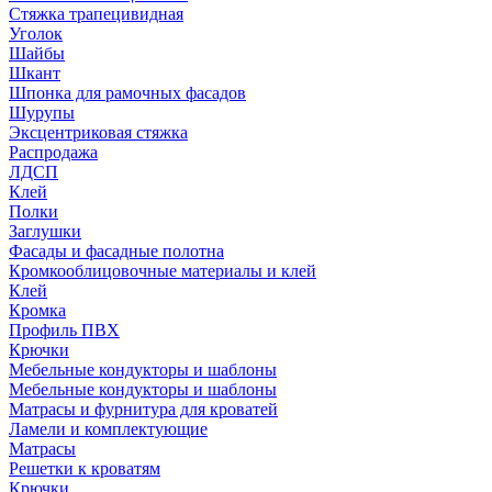
Стяжка трапецивидная
Уголок
Шайбы
Шкант
Шпонка для рамочных фасадов
Шурупы
Эксцентриковая стяжка
Распродажа
ЛДСП
Клей
Полки
Заглушки
Фасады и фасадные полотна
Кромкооблицовочные материалы и клей
Клей
Кромка
Профиль ПВХ
Крючки
Мебельные кондукторы и шаблоны
Мебельные кондукторы и шаблоны
Матрасы и фурнитура для кроватей
Ламели и комплектующие
Матрасы
Решетки к кроватям
Крючки