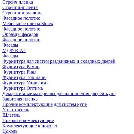
Стрейч пленка
Стреппинг лента
Стреппинг машина
Фасадное полотно
Мебельные плиты Slotex
Фасадное полотно
Образцы фасадов
Фасадное полотно
Фасады
МДФ RIAL
Фасады
Фурнитура для систем раздвижных и складных дверей
Фурнитура Рамир
Фурнитура Риал
Фурнитура Топ-лайн
Фурнитура Универсал
Фурнитура Оптима
Декоративные материалы для наполнения дверей-купе
Защитная пленка
Прочие комплектующие для систем купе
Уплотнитель
Шлегель
Цоколи и комлектующие
Комплектующие к цоколю
Цоколь