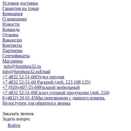
Условия доставки
Гарантия на товар
Компания
О компании
Новости
Команда
Отзывы
Вакансии
Контакты
Партнеры
Сертификаты
Магазины
info@furnitura32.ru
info@furnitura32.ru
Email
+7 4832 52-51-60
Отдел продаж
+7 4832 52-51-60
Раскрой (доб. 123,108,135)
+7 (920)-607-55-69
Раскрой мобильный
+7 4832 52-51-60
Склад готовой продукции (доб. 154)
8 (4832) 20 01 45
Мы перезвоним с данного номера.
Недоступен для обратного звонка
Заказать звонок
Задать вопрос
Войти