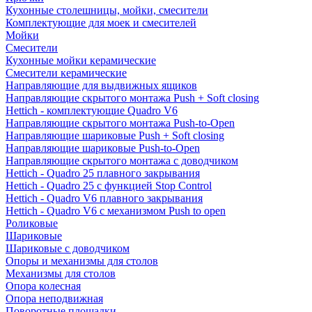
Кухонные столешницы, мойки, смесители
Комплектующие для моек и смесителей
Мойки
Смесители
Кухонные мойки керамические
Смесители керамические
Направляющие для выдвижных ящиков
Направляющие скрытого монтажа Push + Soft closing
Hettich - комплектующие Quadro V6
Направляющие скрытого монтажа Push-to-Open
Направляющие шариковые Push + Soft closing
Направляющие шариковые Push-to-Open
Направляющие скрытого монтажа с доводчиком
Hettich - Quadro 25 плавного закрывания
Hettich - Quadro 25 с функцией Stop Control
Hettich - Quadro V6 плавного закрывания
Hettich - Quadro V6 с механизмом Push to open
Роликовые
Шариковые
Шариковые с доводчиком
Опоры и механизмы для столов
Механизмы для столов
Опора колесная
Опора неподвижная
Поворотные площадки