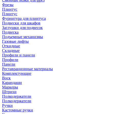
Сменные ножи для фрез
Фрезы
Плинтус
Плинтус
Фурнитура для плинтуса
Подвески для шкафов
Заглушки для подвесок
Подвеска
Подъемные механизмы
Газовые лифты
Откидные
Складные
Профили и панели
Профили
Панели
Реставрационные материалы
Комплектующие
Воск
Карандаши
Маркеры
Штрихи
Полкодержатели
Полкодержатели
Ручки
Кастомные ручки