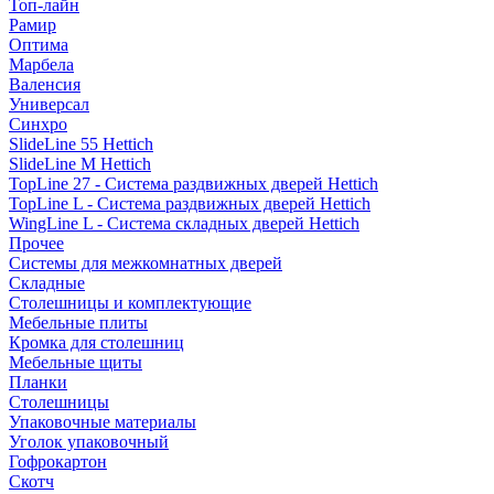
Топ-лайн
Рамир
Оптима
Марбела
Валенсия
Универсал
Синхро
SlideLine 55 Hettich
SlideLine M Hettich
TopLine 27 - Система раздвижных дверей Hettich
TopLine L - Система раздвижных дверей Hettich
WingLine L - Система складных дверей Hettich
Прочее
Системы для межкомнатных дверей
Складные
Столешницы и комплектующие
Мебельные плиты
Кромка для столешниц
Мебельные щиты
Планки
Столешницы
Упаковочные материалы
Уголок упаковочный
Гофрокартон
Скотч