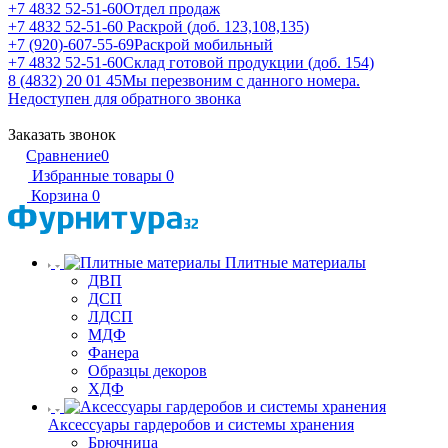
+7 4832 52-51-60
Отдел продаж
+7 4832 52-51-60
Раскрой (доб. 123,108,135)
+7 (920)-607-55-69
Раскрой мобильный
+7 4832 52-51-60
Склад готовой продукции (доб. 154)
8 (4832) 20 01 45
Мы перезвоним с данного номера.
Недоступен для обратного звонка
Заказать звонок
Сравнение
0
Избранные товары
0
Корзина
0
Плитные материалы
ДВП
ДСП
ЛДСП
МДФ
Фанера
Образцы декоров
ХДФ
Аксессуары гардеробов и системы хранения
Брючница