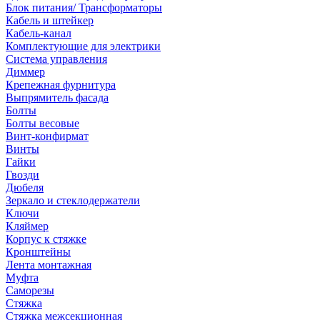
Блок питания/ Трансформаторы
Кабель и штейкер
Кабель-канал
Комплектующие для электрики
Система управления
Диммер
Крепежная фурнитура
Выпрямитель фасада
Болты
Болты весовые
Винт-конфирмат
Винты
Гайки
Гвозди
Дюбеля
Зеркало и стеклодержатели
Ключи
Кляймер
Корпус к стяжке
Кронштейны
Лента монтажная
Муфта
Саморезы
Стяжка
Стяжка межсекционная