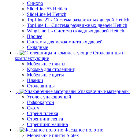
Синхро
SlideLine 55 Hettich
SlideLine M Hettich
TopLine 27 - Система раздвижных дверей Hettich
TopLine L - Система раздвижных дверей Hettich
WingLine L - Система складных дверей Hettich
Прочее
Системы для межкомнатных дверей
Складные
Столешницы и
комплектующие
Мебельные плиты
Кромка для столешниц
Мебельные щиты
Планки
Столешницы
Упаковочные материалы
Уголок упаковочный
Гофрокартон
Скотч
Стрейч пленка
Стреппинг лента
Стреппинг машина
Фасадное полотно
Мебельные плиты Slotex