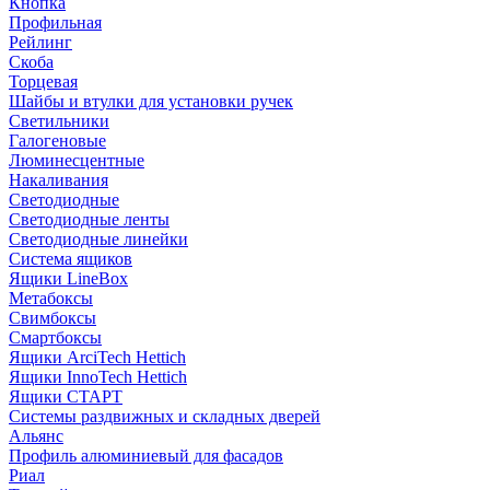
Кнопка
Профильная
Рейлинг
Скоба
Торцевая
Шайбы и втулки для установки ручек
Светильники
Галогеновые
Люминесцентные
Накаливания
Светодиодные
Светодиодные ленты
Светодиодные линейки
Система ящиков
Ящики LineBox
Метабоксы
Свимбоксы
Смартбоксы
Ящики ArciTech Hettich
Ящики InnoTech Hettich
Ящики СТАРТ
Системы раздвижных и складных дверей
Альянс
Профиль алюминиевый для фасадов
Риал