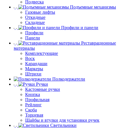
Подвеска
Подъемные механизмы
Газовые лифты
Откидные
Складные
Профили и панели
Профили
Панели
Реставрационные
материалы
Комплектующие
Воск
Карандаши
Маркеры
Штрихи
Полкодержатели
Ручки
Кастомные ручки
Кнопка
Профильная
Рейлинг
Скоба
Торцевая
Шайбы и втулки для установки ручек
Светильники