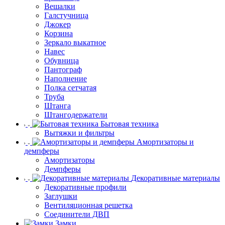
Вешалки
Галстучница
Джокер
Корзина
Зеркало выкатное
Навес
Обувница
Пантограф
Наполнение
Полка сетчатая
Труба
Штанга
Штангодержатели
Бытовая техника
Вытяжки и фильтры
Амортизаторы и
демпферы
Амортизаторы
Демпферы
Декоративные материалы
Декоративные профили
Заглушки
Вентиляционная решетка
Соединители ДВП
Замки