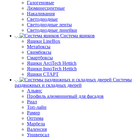
Галогеновые
Люминесцентные
Накаливания
Светодиодные
Светодиодные ленты
Светодиодные линейки
Система ящиков
Ящики LineBox
Метабоксы
Свимбоксы
Смартбоксы
Ящики ArciTech Hettich
Ящики InnoTech Hettich
Ящики СТАРТ
Системы
раздвижных и складных дверей
Альянс
Профиль алюминиевый для фасадов
Риал
Топ-лайн
Рамир
Оптима
Марбела
Валенсия
Универсал