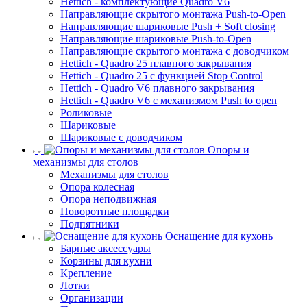
Hettich - комплектующие Quadro V6
Направляющие скрытого монтажа Push-to-Open
Направляющие шариковые Push + Soft closing
Направляющие шариковые Push-to-Open
Направляющие скрытого монтажа с доводчиком
Hettich - Quadro 25 плавного закрывания
Hettich - Quadro 25 с функцией Stop Control
Hettich - Quadro V6 плавного закрывания
Hettich - Quadro V6 с механизмом Push to open
Роликовые
Шариковые
Шариковые с доводчиком
Опоры и
механизмы для столов
Механизмы для столов
Опора колесная
Опора неподвижная
Поворотные площадки
Подпятники
Оснащение для кухонь
Барные аксессуары
Корзины для кухни
Крепление
Лотки
Организации