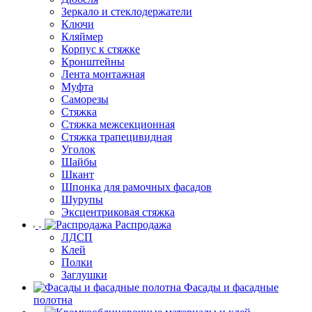
Зеркало и стеклодержатели
Ключи
Кляймер
Корпус к стяжке
Кронштейны
Лента монтажная
Муфта
Саморезы
Стяжка
Стяжка межсекционная
Стяжка трапецивидная
Уголок
Шайбы
Шкант
Шпонка для рамочных фасадов
Шурупы
Эксцентриковая стяжка
Распродажа
ЛДСП
Клей
Полки
Заглушки
Фасады и фасадные
полотна