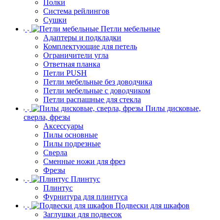
Полки
Система рейлингов
Сушки
Петли мебельные
Адаптеры и подкладки
Комплектующие для петель
Ограничители угла
Ответная планка
Петли PUSH
Петли мебельные без доводчика
Петли мебельные с доводчиком
Петли распашные для стекла
Пилы дисковые,
сверла, фрезы
Аксессуары
Пилы основные
Пилы подрезные
Сверла
Сменные ножи для фрез
Фрезы
Плинтус
Плинтус
Фурнитура для плинтуса
Подвески для шкафов
Заглушки для подвесок