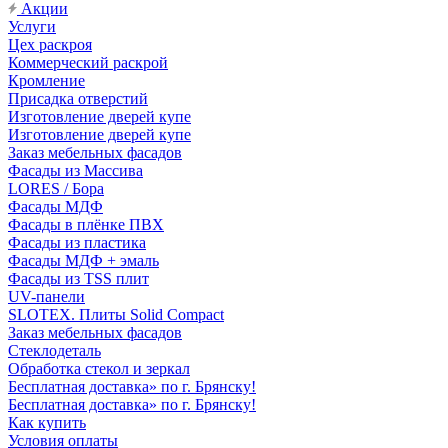
Акции
Услуги
Цех раскроя
Коммерческий раскрой
Кромление
Присадка отверстий
Изготовление дверей купе
Изготовление дверей купе
Заказ мебельных фасадов
Фасады из Массива
LORES / Бора
Фасады МДФ
Фасады в плёнке ПВХ
Фасады из пластика
Фасады МДФ + эмаль
Фасады из TSS плит
UV-панели
SLOTEX. Плиты Solid Compact
Заказ мебельных фасадов
Стеклодеталь
Обработка стекол и зеркал
Бесплатная доставка» по г. Брянску!
Бесплатная доставка» по г. Брянску!
Как купить
Условия оплаты