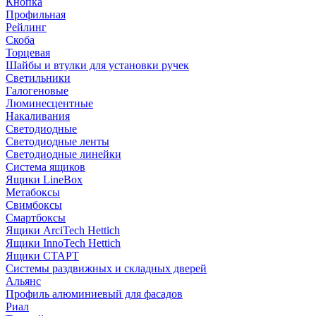
Кнопка
Профильная
Рейлинг
Скоба
Торцевая
Шайбы и втулки для установки ручек
Светильники
Галогеновые
Люминесцентные
Накаливания
Светодиодные
Светодиодные ленты
Светодиодные линейки
Система ящиков
Ящики LineBox
Метабоксы
Свимбоксы
Смартбоксы
Ящики ArciTech Hettich
Ящики InnoTech Hettich
Ящики СТАРТ
Системы раздвижных и складных дверей
Альянс
Профиль алюминиевый для фасадов
Риал