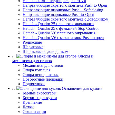
Hettich - комплектующие Quadro V6
Направляющие скрытого монтажа Push-to-Open
Направляющие шариковые Push + Soft closing
Направляющие шариковые Push-to-Open
Направляющие скрытого монтажа с доводчиком
Hettich - Quadro 25 плавного закрывания
Hettich - Quadro 25 с функцией Stop Control
Hettich - Quadro V6 плавного закрывания
Hettich - Quadro V6 с механизмом Push to open
Роликовые
Шариковые
Шариковые с доводчиком
Опоры и
механизмы для столов
Механизмы для столов
Опора колесная
Опора неподвижная
Поворотные площадки
Подпятники
Оснащение для кухонь
Барные аксессуары
Корзины для кухни
Крепление
Лотки
Организации