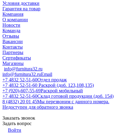
Условия доставки
Гарантия на товар
Компания
О компании
Новости
Команда
Отзывы
Вакансии
Контакты
Партнеры
Сертификаты
Магазины
info@furnitura32.ru
info@furnitura32.ru
Email
+7 4832 52-51-60
Отдел продаж
+7 4832 52-51-60
Раскрой (доб. 123,108,135)
+7 (920)-607-55-69
Раскрой мобильный
+7 4832 52-51-60
Склад готовой продукции (доб. 154)
8 (4832) 20 01 45
Мы перезвоним с данного номера.
Недоступен для обратного звонка
Заказать звонок
Задать вопрос
Войти