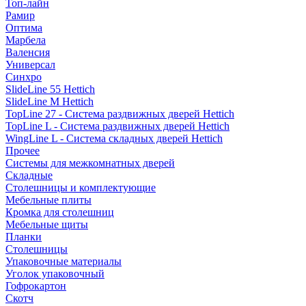
Топ-лайн
Рамир
Оптима
Марбела
Валенсия
Универсал
Синхро
SlideLine 55 Hettich
SlideLine M Hettich
TopLine 27 - Система раздвижных дверей Hettich
TopLine L - Система раздвижных дверей Hettich
WingLine L - Система складных дверей Hettich
Прочее
Системы для межкомнатных дверей
Складные
Столешницы и комплектующие
Мебельные плиты
Кромка для столешниц
Мебельные щиты
Планки
Столешницы
Упаковочные материалы
Уголок упаковочный
Гофрокартон
Скотч