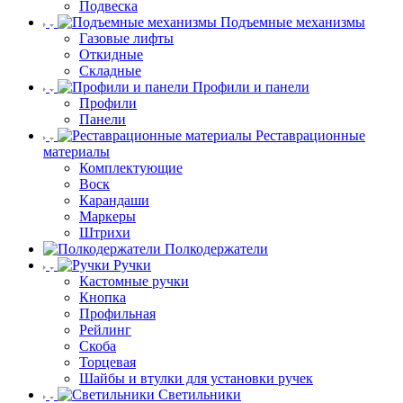
Подвеска
Подъемные механизмы
Газовые лифты
Откидные
Складные
Профили и панели
Профили
Панели
Реставрационные
материалы
Комплектующие
Воск
Карандаши
Маркеры
Штрихи
Полкодержатели
Ручки
Кастомные ручки
Кнопка
Профильная
Рейлинг
Скоба
Торцевая
Шайбы и втулки для установки ручек
Светильники