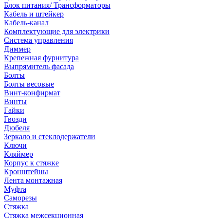
Блок питания/ Трансформаторы
Кабель и штейкер
Кабель-канал
Комплектующие для электрики
Система управления
Диммер
Крепежная фурнитура
Выпрямитель фасада
Болты
Болты весовые
Винт-конфирмат
Винты
Гайки
Гвозди
Дюбеля
Зеркало и стеклодержатели
Ключи
Кляймер
Корпус к стяжке
Кронштейны
Лента монтажная
Муфта
Саморезы
Стяжка
Стяжка межсекционная