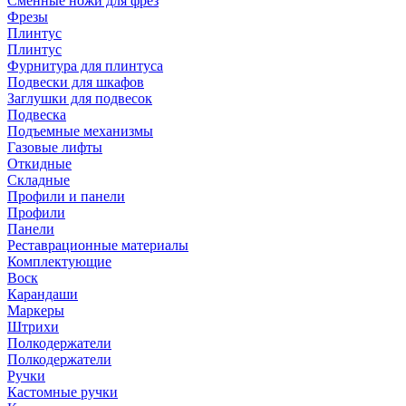
Сменные ножи для фрез
Фрезы
Плинтус
Плинтус
Фурнитура для плинтуса
Подвески для шкафов
Заглушки для подвесок
Подвеска
Подъемные механизмы
Газовые лифты
Откидные
Складные
Профили и панели
Профили
Панели
Реставрационные материалы
Комплектующие
Воск
Карандаши
Маркеры
Штрихи
Полкодержатели
Полкодержатели
Ручки
Кастомные ручки