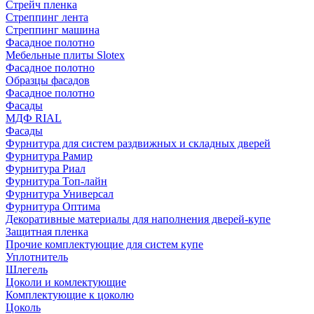
Стрейч пленка
Стреппинг лента
Стреппинг машина
Фасадное полотно
Мебельные плиты Slotex
Фасадное полотно
Образцы фасадов
Фасадное полотно
Фасады
МДФ RIAL
Фасады
Фурнитура для систем раздвижных и складных дверей
Фурнитура Рамир
Фурнитура Риал
Фурнитура Топ-лайн
Фурнитура Универсал
Фурнитура Оптима
Декоративные материалы для наполнения дверей-купе
Защитная пленка
Прочие комплектующие для систем купе
Уплотнитель
Шлегель
Цоколи и комлектующие
Комплектующие к цоколю
Цоколь