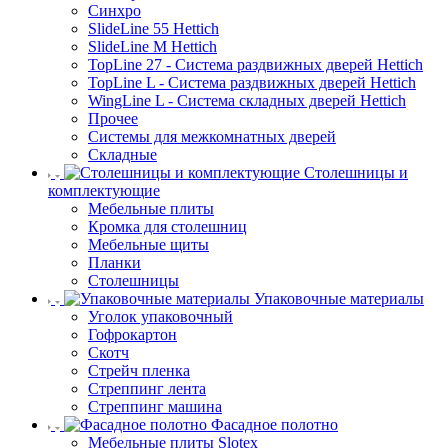
Синхро
SlideLine 55 Hettich
SlideLine M Hettich
TopLine 27 - Система раздвижных дверей Hettich
TopLine L - Система раздвижных дверей Hettich
WingLine L - Система складных дверей Hettich
Прочее
Системы для межкомнатных дверей
Складные
Столешницы и
комплектующие
Мебельные плиты
Кромка для столешниц
Мебельные щиты
Планки
Столешницы
Упаковочные материалы
Уголок упаковочный
Гофрокартон
Скотч
Стрейч пленка
Стреппинг лента
Стреппинг машина
Фасадное полотно
Мебельные плиты Slotex