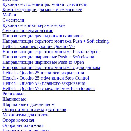
Кухонные столешницы, мойки, смесители
Комплектующие для моек и смесителей
Мойки
Смесители
Кухонные мойки керамические
Смесители керамические
Направляющие для выдвижных ящиков
Направляющие скрытого монтажа Push + Soft closing
Hettich - комплектующие Quadro V6
Направляющие скрытого монтажа Push-to-Open
Направляющие шариковые Push + Soft closing
Направляющие шариковые Push-to-Open
Направляющие скрытого монтажа с доводчиком
Hettich - Quadro 25 плавного закрывания
Hettich - Quadro 25 с функцией Stop Control
Hettich - Quadro V6 плавного закрывания
Hettich - Quadro V6 с механизмом Push to open
Роликовые
Шариковые
Шариковые с доводчиком
Опоры и механизмы для столов
Механизмы для столов
Опора колесная
Опора неподвижная
Поворотные площадки