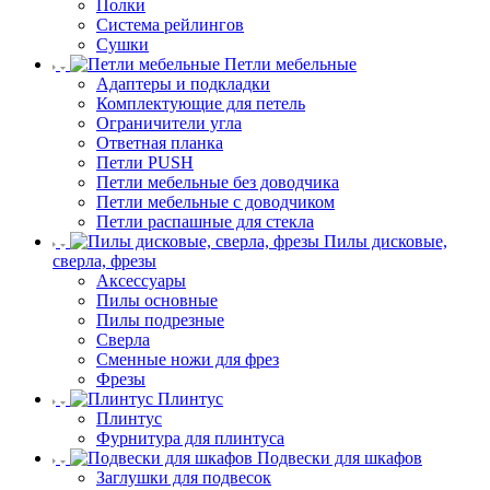
Полки
Система рейлингов
Сушки
Петли мебельные
Адаптеры и подкладки
Комплектующие для петель
Ограничители угла
Ответная планка
Петли PUSH
Петли мебельные без доводчика
Петли мебельные с доводчиком
Петли распашные для стекла
Пилы дисковые,
сверла, фрезы
Аксессуары
Пилы основные
Пилы подрезные
Сверла
Сменные ножи для фрез
Фрезы
Плинтус
Плинтус
Фурнитура для плинтуса
Подвески для шкафов
Заглушки для подвесок