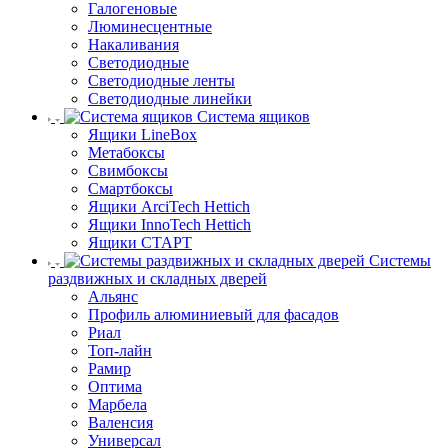
Галогеновые
Люминесцентные
Накаливания
Светодиодные
Светодиодные ленты
Светодиодные линейки
Система ящиков
Ящики LineBox
Метабоксы
Свимбоксы
Смартбоксы
Ящики ArciTech Hettich
Ящики InnoTech Hettich
Ящики СТАРТ
Системы
раздвижных и складных дверей
Альянс
Профиль алюминиевый для фасадов
Риал
Топ-лайн
Рамир
Оптима
Марбела
Валенсия
Универсал