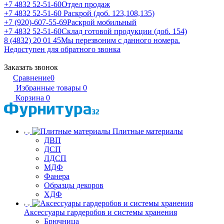
+7 4832 52-51-60
Отдел продаж
+7 4832 52-51-60
Раскрой (доб. 123,108,135)
+7 (920)-607-55-69
Раскрой мобильный
+7 4832 52-51-60
Склад готовой продукции (доб. 154)
8 (4832) 20 01 45
Мы перезвоним с данного номера.
Недоступен для обратного звонка
Заказать звонок
Сравнение
0
Избранные товары
0
Корзина
0
Плитные материалы
ДВП
ДСП
ЛДСП
МДФ
Фанера
Образцы декоров
ХДФ
Аксессуары гардеробов и системы хранения
Брючница