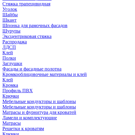
Стяжка трапецивидная
Уголок
Шайбы
Шкант
Шпонка для рамочных фасадов
Шурупы
Эксцентриковая стяжка
Распродажа
ЛДСП
Клей
Полки
Заглушки
Фасады и фасадные полотна
Кромкооблицовочные материалы и клей
Клей
Кромка
Профиль ПВХ
Крючки
Мебельные кондукторы и шаблоны
Мебельные кондукторы и шаблоны
Матрасы и фурнитура для кроватей
Ламели и комплектующие
Матрасы
Решетки к кроватям
Крючки