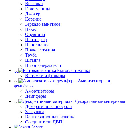
Вешалки
Галстучница
Джокер
Корзина
Зеркало выкатное
Навес
Обувница
Пантограф
Наполнение
Полка сетчатая
Труба
Штанга
Штангодержатели
Бытовая техника
Вытяжки и фильтры
Амортизаторы и
демпферы
Амортизаторы
Демпферы
Декоративные материалы
Декоративные профили
Заглушки
Вентиляционная решетка
Соединители ДВП
Замки