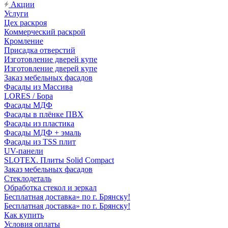
Акции
Услуги
Цех раскроя
Коммерческий раскрой
Кромление
Присадка отверстий
Изготовление дверей купе
Изготовление дверей купе
Заказ мебельных фасадов
Фасады из Массива
LORES / Бора
Фасады МДФ
Фасады в плёнке ПВХ
Фасады из пластика
Фасады МДФ + эмаль
Фасады из TSS плит
UV-панели
SLOTEX. Плиты Solid Compact
Заказ мебельных фасадов
Стеклодеталь
Обработка стекол и зеркал
Бесплатная доставка» по г. Брянску!
Бесплатная доставка» по г. Брянску!
Как купить
Условия оплаты