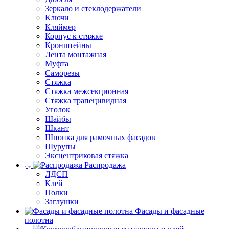
Зеркало и стеклодержатели
Ключи
Кляймер
Корпус к стяжке
Кронштейны
Лента монтажная
Муфта
Саморезы
Стяжка
Стяжка межсекционная
Стяжка трапецивидная
Уголок
Шайбы
Шкант
Шпонка для рамочных фасадов
Шурупы
Эксцентриковая стяжка
Распродажа
ЛДСП
Клей
Полки
Заглушки
Фасады и фасадные
полотна