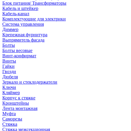
Блок питания/ Трансформаторы
Кабель и штейкер
Кабель-канал
Комплектующие для электрики
Система управления
Диммер
Крепежная фурнитура
Выпрямитель фасада
Болты
Болты весовые
Винт-конфирмат
Винты
Гайки
Гвозди
Дюбеля
Зеркало и стеклодержатели
Ключи
Кляймер
Корпус к стяжке
Кронштейны
Лента монтажная
Муфта
Саморезы
Стяжка
Стяжка межсекционная