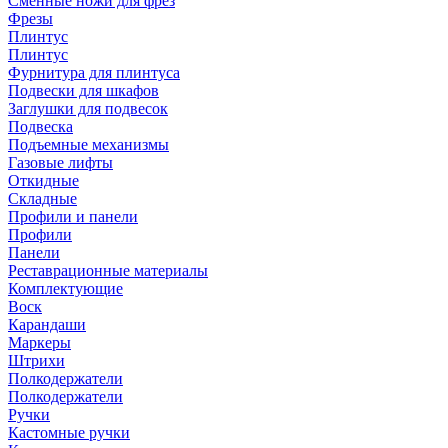
Сменные ножи для фрез
Фрезы
Плинтус
Плинтус
Фурнитура для плинтуса
Подвески для шкафов
Заглушки для подвесок
Подвеска
Подъемные механизмы
Газовые лифты
Откидные
Складные
Профили и панели
Профили
Панели
Реставрационные материалы
Комплектующие
Воск
Карандаши
Маркеры
Штрихи
Полкодержатели
Полкодержатели
Ручки
Кастомные ручки