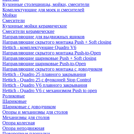
Кухонные столешницы, мойки, смесители
Комплектующие для моек и смесителей
Мойки
Смесители
Кухонные мойки керамические
Смесители керамические
Направляющие для выдвижных ящиков
Направляющие скрытого монтажа Push + Soft closing
Hettich - комплектующие Quadro V6
Направляющие скрытого монтажа Push-to-Open
Направляющие шариковые Push + Soft closing
Направляющие шариковые Push-to-Open
Направляющие скрытого монтажа с доводчиком
Hettich - Quadro 25 плавного закрывания
Hettich - Quadro 25 с функцией Stop Control
Hettich - Quadro V6 плавного закрывания
Hettich - Quadro V6 с механизмом Push to open
Роликовые
Шариковые
Шариковые с доводчиком
Опоры и механизмы для столов
Механизмы для столов
Опора колесная
Опора неподвижная
Поворотные площадки