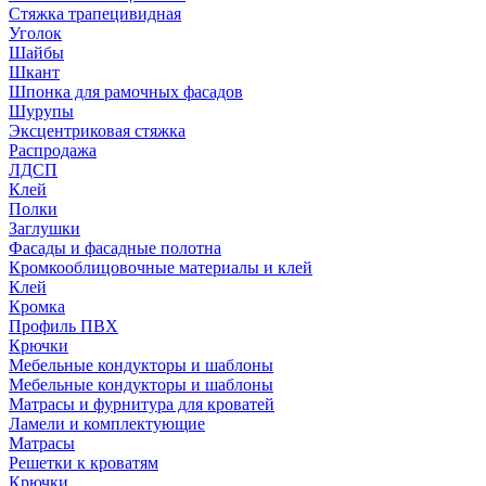
Стяжка трапецивидная
Уголок
Шайбы
Шкант
Шпонка для рамочных фасадов
Шурупы
Эксцентриковая стяжка
Распродажа
ЛДСП
Клей
Полки
Заглушки
Фасады и фасадные полотна
Кромкооблицовочные материалы и клей
Клей
Кромка
Профиль ПВХ
Крючки
Мебельные кондукторы и шаблоны
Мебельные кондукторы и шаблоны
Матрасы и фурнитура для кроватей
Ламели и комплектующие
Матрасы
Решетки к кроватям
Крючки