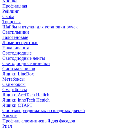
Кнопка
Профильная
Рейлинг
Скоба
Торцевая
Шайбы и втулки для установки ручек
Светильники
Галогеновые
Люминесцентные
Накаливания
Светодиодные
Светодиодные ленты
Светодиодные линейки
Система ящиков
Ящики LineBox
Метабоксы
Свимбоксы
Смартбоксы
Ящики ArciTech Hettich
Ящики InnoTech Hettich
Ящики СТАРТ
Системы раздвижных и складных дверей
Альянс
Профиль алюминиевый для фасадов
Риал