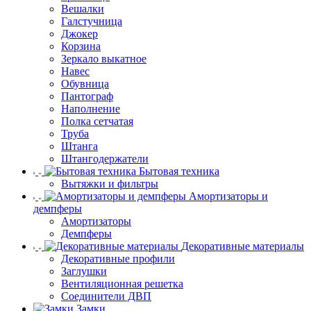
Вешалки
Галстучница
Джокер
Корзина
Зеркало выкатное
Навес
Обувница
Пантограф
Наполнение
Полка сетчатая
Труба
Штанга
Штангодержатели
Бытовая техника
Вытяжки и фильтры
Амортизаторы и
демпферы
Амортизаторы
Демпферы
Декоративные материалы
Декоративные профили
Заглушки
Вентиляционная решетка
Соединители ДВП
Замки