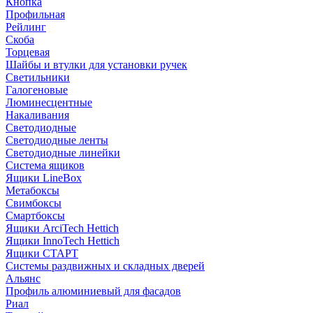
Кнопка
Профильная
Рейлинг
Скоба
Торцевая
Шайбы и втулки для установки ручек
Светильники
Галогеновые
Люминесцентные
Накаливания
Светодиодные
Светодиодные ленты
Светодиодные линейки
Система ящиков
Ящики LineBox
Метабоксы
Свимбоксы
Смартбоксы
Ящики ArciTech Hettich
Ящики InnoTech Hettich
Ящики СТАРТ
Системы раздвижных и складных дверей
Альянс
Профиль алюминиевый для фасадов
Риал