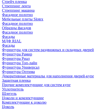
Стрейч пленка
Стреппинг лента
Стреппинг машина
Фасадное полотно
Мебельные плиты Slotex
Фасадное полотно
Образцы фасадов
Фасадное полотно
Фасады
МДФ RIAL
Фасады
Фурнитура для систем раздвижных и складных дверей
Фурнитура Рамир
Фурнитура Риал
Фурнитура Топ-лайн
Фурнитура Универсал
Фурнитура Оптима
Декоративные материалы для наполнения дверей-купе
Защитная пленка
Прочие комплектующие для систем купе
Уплотнитель
Шлегель
Цоколи и комлектующие
Комплектующие к цоколю
Цоколь