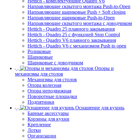
Hettich - комплектующие Quadro V6
Направляющие скрытого монтажа Push-to-Open
Направляющие шариковые Push + Soft closing
Направляющие шариковые Push-to-Open
Направляющие скрытого монтажа с доводчиком
Hettich - Quadro 25 плавного закрывания
Hettich - Quadro 25 с функцией Stop Control
Hettich - Quadro V6 плавного закрывания
Hettich - Quadro V6 с механизмом Push to open
Роликовые
Шариковые
Шариковые с доводчиком
Опоры и
механизмы для столов
Механизмы для столов
Опора колесная
Опора неподвижная
Поворотные площадки
Подпятники
Оснащение для кухонь
Барные аксессуары
Корзины для кухни
Крепление
Лотки
Организации