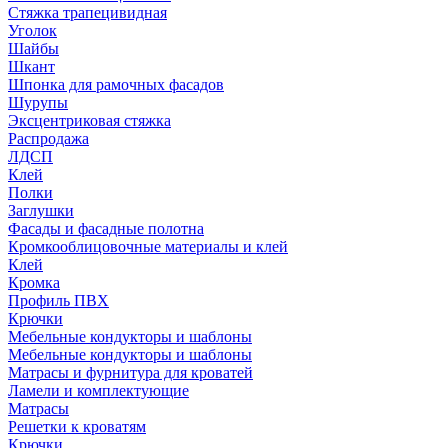
Стяжка трапецивидная
Уголок
Шайбы
Шкант
Шпонка для рамочных фасадов
Шурупы
Эксцентриковая стяжка
Распродажа
ЛДСП
Клей
Полки
Заглушки
Фасады и фасадные полотна
Кромкооблицовочные материалы и клей
Клей
Кромка
Профиль ПВХ
Крючки
Мебельные кондукторы и шаблоны
Мебельные кондукторы и шаблоны
Матрасы и фурнитура для кроватей
Ламели и комплектующие
Матрасы
Решетки к кроватям
Крючки