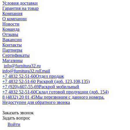
Условия доставки
Гарантия на товар
Компания
О компании
Новости
Команда
Отзывы
Вакансии
Контакты
Партнеры
Сертификаты
Магазины
info@furnitura32.ru
info@furnitura32.ru
Email
+7 4832 52-51-60
Отдел продаж
+7 4832 52-51-60
Раскрой (доб. 123,108,135)
+7 (920)-607-55-69
Раскрой мобильный
+7 4832 52-51-60
Склад готовой продукции (доб. 154)
8 (4832) 20 01 45
Мы перезвоним с данного номера.
Недоступен для обратного звонка
Заказать звонок
Задать вопрос
Войти