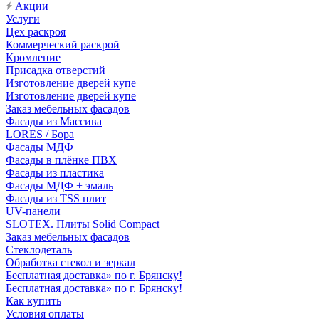
Акции
Услуги
Цех раскроя
Коммерческий раскрой
Кромление
Присадка отверстий
Изготовление дверей купе
Изготовление дверей купе
Заказ мебельных фасадов
Фасады из Массива
LORES / Бора
Фасады МДФ
Фасады в плёнке ПВХ
Фасады из пластика
Фасады МДФ + эмаль
Фасады из TSS плит
UV-панели
SLOTEX. Плиты Solid Compact
Заказ мебельных фасадов
Стеклодеталь
Обработка стекол и зеркал
Бесплатная доставка» по г. Брянску!
Бесплатная доставка» по г. Брянску!
Как купить
Условия оплаты