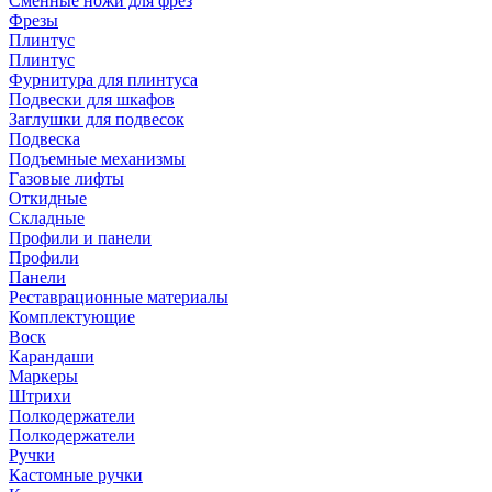
Сменные ножи для фрез
Фрезы
Плинтус
Плинтус
Фурнитура для плинтуса
Подвески для шкафов
Заглушки для подвесок
Подвеска
Подъемные механизмы
Газовые лифты
Откидные
Складные
Профили и панели
Профили
Панели
Реставрационные материалы
Комплектующие
Воск
Карандаши
Маркеры
Штрихи
Полкодержатели
Полкодержатели
Ручки
Кастомные ручки