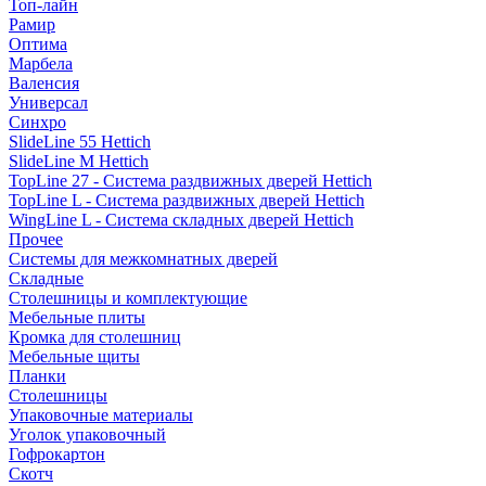
Топ-лайн
Рамир
Оптима
Марбела
Валенсия
Универсал
Синхро
SlideLine 55 Hettich
SlideLine M Hettich
TopLine 27 - Система раздвижных дверей Hettich
TopLine L - Система раздвижных дверей Hettich
WingLine L - Система складных дверей Hettich
Прочее
Системы для межкомнатных дверей
Складные
Столешницы и комплектующие
Мебельные плиты
Кромка для столешниц
Мебельные щиты
Планки
Столешницы
Упаковочные материалы
Уголок упаковочный
Гофрокартон
Скотч