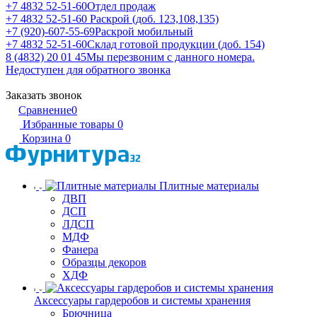
+7 4832 52-51-60
Отдел продаж
+7 4832 52-51-60
Раскрой (доб. 123,108,135)
+7 (920)-607-55-69
Раскрой мобильный
+7 4832 52-51-60
Склад готовой продукции (доб. 154)
8 (4832) 20 01 45
Мы перезвоним с данного номера.
Недоступен для обратного звонка
Заказать звонок
Сравнение
0
Избранные товары
0
Корзина
0
Плитные материалы
ДВП
ДСП
ЛДСП
МДФ
Фанера
Образцы декоров
ХДФ
Аксессуары гардеробов и системы хранения
Брючница