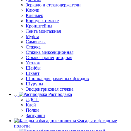
Зеркало и стеклодержатели
Ключи
Кляймер
Корпус к стяжке
Кронштейны
Лента монтажная
Муфта
Саморезы
Стяжка
Стяжка межсекционная
Стяжка трапецивидная
Уголок
Шайбы
Шкант
Шпонка для рамочных фасадов
Шурупы
Эксцентриковая стяжка
Распродажа
ЛДСП
Клей
Полки
Заглушки
Фасады и фасадные
полотна