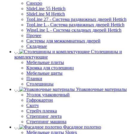
Синхро
SlideLine 55 Hettich
SlideLine M Hettich
TopLine 27 - Система раздвижных дверей Hettich
TopLine L - Система раздвижных дверей Hettich
WingLine L - Система складных дверей Hettich
Прочее
Системы для межкомнатных дверей
Складные
Столешницы и
комплектующие
Мебельные плиты
Кромка для столешниц
Мебельные щиты
Планки
Столешницы
Упаковочные материалы
Уголок упаковочный
Гофрокартон
Скотч
Стрейч пленка
Стреппинг лента
Стреппинг машина
Фасадное полотно
Мебельные плиты Slotex