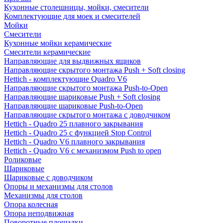
Кухонные столешницы, мойки, смесители
Комплектующие для моек и смесителей
Мойки
Смесители
Кухонные мойки керамические
Смесители керамические
Направляющие для выдвижных ящиков
Направляющие скрытого монтажа Push + Soft closing
Hettich - комплектующие Quadro V6
Направляющие скрытого монтажа Push-to-Open
Направляющие шариковые Push + Soft closing
Направляющие шариковые Push-to-Open
Направляющие скрытого монтажа с доводчиком
Hettich - Quadro 25 плавного закрывания
Hettich - Quadro 25 с функцией Stop Control
Hettich - Quadro V6 плавного закрывания
Hettich - Quadro V6 с механизмом Push to open
Роликовые
Шариковые
Шариковые с доводчиком
Опоры и механизмы для столов
Механизмы для столов
Опора колесная
Опора неподвижная
Поворотные площадки