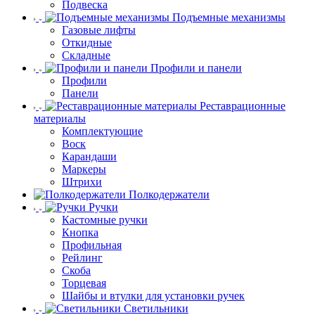
Подвеска
Подъемные механизмы
Газовые лифты
Откидные
Складные
Профили и панели
Профили
Панели
Реставрационные
материалы
Комплектующие
Воск
Карандаши
Маркеры
Штрихи
Полкодержатели
Ручки
Кастомные ручки
Кнопка
Профильная
Рейлинг
Скоба
Торцевая
Шайбы и втулки для установки ручек
Светильники