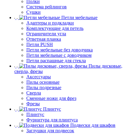
Полки
Система рейлингов
Сушки
Петли мебельные
Адаптеры и подкладки
Комплектующие для петель
Ограничители угла
Ответная планка
Петли PUSH
Петли мебельные без доводчика
Петли мебельные с доводчиком
Петли распашные для стекла
Пилы дисковые,
сверла, фрезы
Аксессуары
Пилы основные
Пилы подрезные
Сверла
Сменные ножи для фрез
Фрезы
Плинтус
Плинтус
Фурнитура для плинтуса
Подвески для шкафов
Заглушки для подвесок