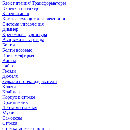
Блок питания/ Трансформаторы
Кабель и штейкер
Кабель-канал
Комплектующие для электрики
Система управления
Диммер
Крепежная фурнитура
Выпрямитель фасада
Болты
Болты весовые
Винт-конфирмат
Винты
Гайки
Гвозди
Дюбеля
Зеркало и стеклодержатели
Ключи
Кляймер
Корпус к стяжке
Кронштейны
Лента монтажная
Муфта
Саморезы
Стяжка
Стяжка межсекционная