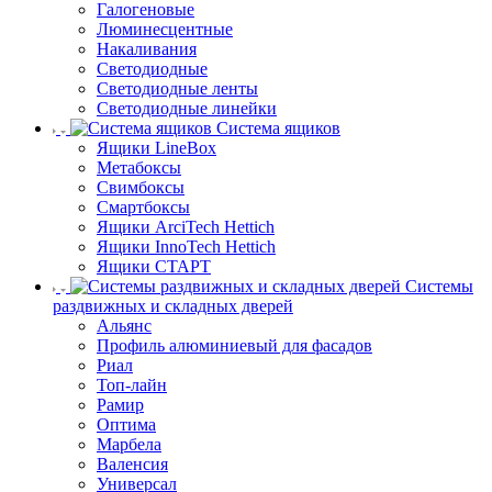
Галогеновые
Люминесцентные
Накаливания
Светодиодные
Светодиодные ленты
Светодиодные линейки
Система ящиков
Ящики LineBox
Метабоксы
Свимбоксы
Смартбоксы
Ящики ArciTech Hettich
Ящики InnoTech Hettich
Ящики СТАРТ
Системы
раздвижных и складных дверей
Альянс
Профиль алюминиевый для фасадов
Риал
Топ-лайн
Рамир
Оптима
Марбела
Валенсия
Универсал