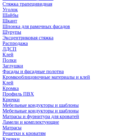
Стяжка трапецивидная
Уголок
Шайбы
Шкант
Шпонка для рамочных фасадов
Шурупы
Эксцентриковая стяжка
Распродажа
ЛДСП
Клей
Полки
Заглушки
Фасады и фасадные полотна
Кромкооблицовочные материалы и клей
Клей
Кромка
Профиль ПВХ
Крючки
Мебельные кондукторы и шаблоны
Мебельные кондукторы и шаблоны
Матрасы и фурнитура для кроватей
Ламели и комплектующие
Матрасы
Решетки к кроватям
Крючки