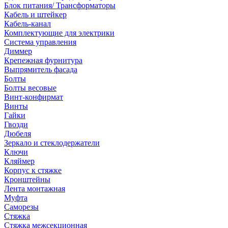
Блок питания/ Трансформаторы
Кабель и штейкер
Кабель-канал
Комплектующие для электрики
Система управления
Диммер
Крепежная фурнитура
Выпрямитель фасада
Болты
Болты весовые
Винт-конфирмат
Винты
Гайки
Гвозди
Дюбеля
Зеркало и стеклодержатели
Ключи
Кляймер
Корпус к стяжке
Кронштейны
Лента монтажная
Муфта
Саморезы
Стяжка
Стяжка межсекционная