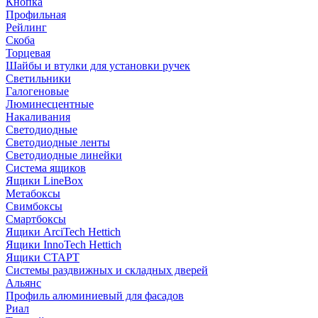
Кнопка
Профильная
Рейлинг
Скоба
Торцевая
Шайбы и втулки для установки ручек
Светильники
Галогеновые
Люминесцентные
Накаливания
Светодиодные
Светодиодные ленты
Светодиодные линейки
Система ящиков
Ящики LineBox
Метабоксы
Свимбоксы
Смартбоксы
Ящики ArciTech Hettich
Ящики InnoTech Hettich
Ящики СТАРТ
Системы раздвижных и складных дверей
Альянс
Профиль алюминиевый для фасадов
Риал