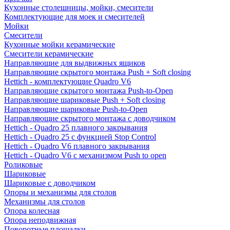
Кухонные столешницы, мойки, смесители
Комплектующие для моек и смесителей
Мойки
Смесители
Кухонные мойки керамические
Смесители керамические
Направляющие для выдвижных ящиков
Направляющие скрытого монтажа Push + Soft closing
Hettich - комплектующие Quadro V6
Направляющие скрытого монтажа Push-to-Open
Направляющие шариковые Push + Soft closing
Направляющие шариковые Push-to-Open
Направляющие скрытого монтажа с доводчиком
Hettich - Quadro 25 плавного закрывания
Hettich - Quadro 25 с функцией Stop Control
Hettich - Quadro V6 плавного закрывания
Hettich - Quadro V6 с механизмом Push to open
Роликовые
Шариковые
Шариковые с доводчиком
Опоры и механизмы для столов
Механизмы для столов
Опора колесная
Опора неподвижная
Поворотные площадки