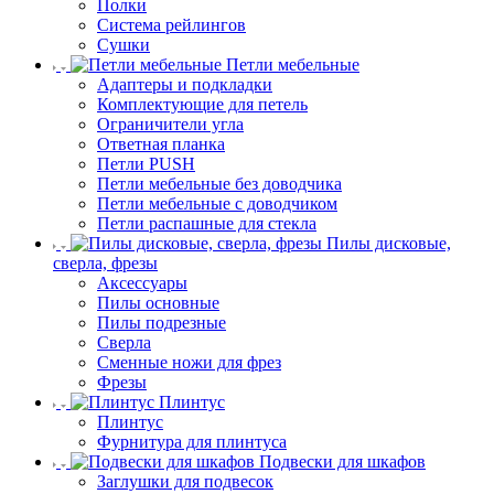
Полки
Система рейлингов
Сушки
Петли мебельные
Адаптеры и подкладки
Комплектующие для петель
Ограничители угла
Ответная планка
Петли PUSH
Петли мебельные без доводчика
Петли мебельные с доводчиком
Петли распашные для стекла
Пилы дисковые,
сверла, фрезы
Аксессуары
Пилы основные
Пилы подрезные
Сверла
Сменные ножи для фрез
Фрезы
Плинтус
Плинтус
Фурнитура для плинтуса
Подвески для шкафов
Заглушки для подвесок