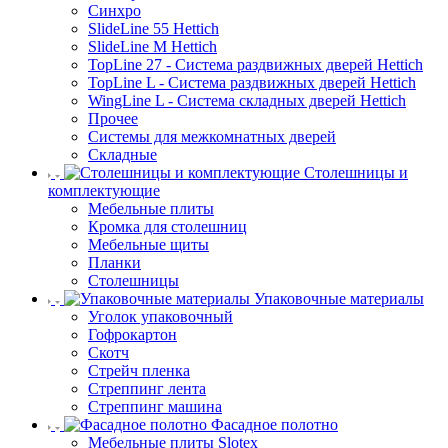
Синхро
SlideLine 55 Hettich
SlideLine M Hettich
TopLine 27 - Система раздвижных дверей Hettich
TopLine L - Система раздвижных дверей Hettich
WingLine L - Система складных дверей Hettich
Прочее
Системы для межкомнатных дверей
Складные
Столешницы и
комплектующие
Мебельные плиты
Кромка для столешниц
Мебельные щиты
Планки
Столешницы
Упаковочные материалы
Уголок упаковочный
Гофрокартон
Скотч
Стрейч пленка
Стреппинг лента
Стреппинг машина
Фасадное полотно
Мебельные плиты Slotex