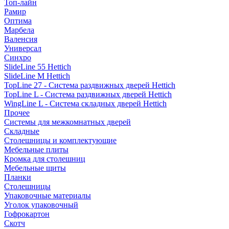
Топ-лайн
Рамир
Оптима
Марбела
Валенсия
Универсал
Синхро
SlideLine 55 Hettich
SlideLine M Hettich
TopLine 27 - Система раздвижных дверей Hettich
TopLine L - Система раздвижных дверей Hettich
WingLine L - Система складных дверей Hettich
Прочее
Системы для межкомнатных дверей
Складные
Столешницы и комплектующие
Мебельные плиты
Кромка для столешниц
Мебельные щиты
Планки
Столешницы
Упаковочные материалы
Уголок упаковочный
Гофрокартон
Скотч