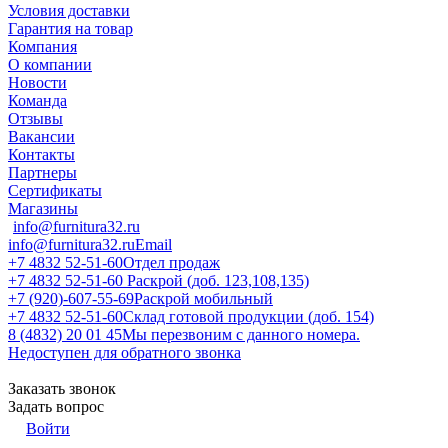
Условия доставки
Гарантия на товар
Компания
О компании
Новости
Команда
Отзывы
Вакансии
Контакты
Партнеры
Сертификаты
Магазины
info@furnitura32.ru
info@furnitura32.ru
Email
+7 4832 52-51-60
Отдел продаж
+7 4832 52-51-60
Раскрой (доб. 123,108,135)
+7 (920)-607-55-69
Раскрой мобильный
+7 4832 52-51-60
Склад готовой продукции (доб. 154)
8 (4832) 20 01 45
Мы перезвоним с данного номера.
Недоступен для обратного звонка
Заказать звонок
Задать вопрос
Войти