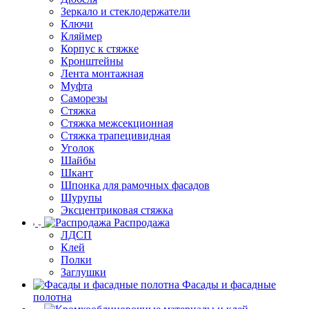
Зеркало и стеклодержатели
Ключи
Кляймер
Корпус к стяжке
Кронштейны
Лента монтажная
Муфта
Саморезы
Стяжка
Стяжка межсекционная
Стяжка трапецивидная
Уголок
Шайбы
Шкант
Шпонка для рамочных фасадов
Шурупы
Эксцентриковая стяжка
Распродажа
ЛДСП
Клей
Полки
Заглушки
Фасады и фасадные
полотна