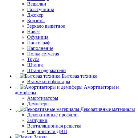
Вешалки
Галстучница
Джокер
Корзина
Зеркало выкатное
Навес
Обувница
Пантограф
Наполнение
Полка сетчатая
Труба
Штанга
Штангодержатели
Бытовая техника
Вытяжки и фильтры
Амортизаторы и
демпферы
Амортизаторы
Демпферы
Декоративные материалы
Декоративные профили
Заглушки
Вентиляционная решетка
Соединители ДВП
Замки