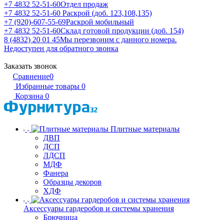
+7 4832 52-51-60
Отдел продаж
+7 4832 52-51-60
Раскрой (доб. 123,108,135)
+7 (920)-607-55-69
Раскрой мобильный
+7 4832 52-51-60
Склад готовой продукции (доб. 154)
8 (4832) 20 01 45
Мы перезвоним с данного номера.
Недоступен для обратного звонка
Заказать звонок
Сравнение
0
Избранные товары
0
Корзина
0
Плитные материалы
ДВП
ДСП
ЛДСП
МДФ
Фанера
Образцы декоров
ХДФ
Аксессуары гардеробов и системы хранения
Брючница