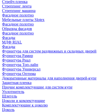
Стрейч пленка
Стреппинг лента
Стреппинг машина
Фасадное полотно
Мебельные плиты Slotex
Фасадное полотно
Образцы фасадов
Фасадное полотно
Фасады
МДФ RIAL
Фасады
Фурнитура для систем раздвижных и складных дверей
Фурнитура Рамир
Фурнитура Риал
Фурнитура Топ-лайн
Фурнитура Универсал
Фурнитура Оптима
Декоративные материалы для наполнения дверей-купе
Защитная пленка
Прочие комплектующие для систем купе
Уплотнитель
Шлегель
Цоколи и комлектующие
Комплектующие к цоколю
Цоколь