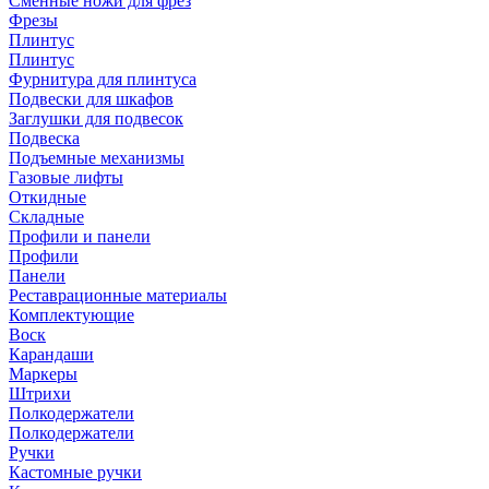
Сменные ножи для фрез
Фрезы
Плинтус
Плинтус
Фурнитура для плинтуса
Подвески для шкафов
Заглушки для подвесок
Подвеска
Подъемные механизмы
Газовые лифты
Откидные
Складные
Профили и панели
Профили
Панели
Реставрационные материалы
Комплектующие
Воск
Карандаши
Маркеры
Штрихи
Полкодержатели
Полкодержатели
Ручки
Кастомные ручки