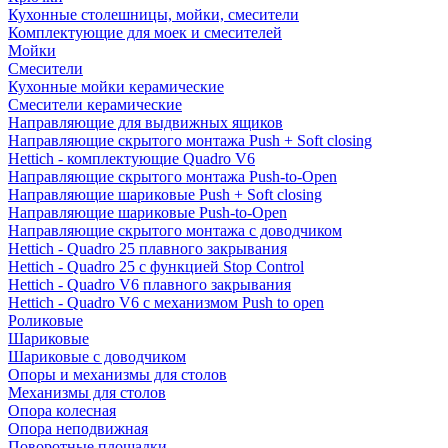
Кухонные столешницы, мойки, смесители
Комплектующие для моек и смесителей
Мойки
Смесители
Кухонные мойки керамические
Смесители керамические
Направляющие для выдвижных ящиков
Направляющие скрытого монтажа Push + Soft closing
Hettich - комплектующие Quadro V6
Направляющие скрытого монтажа Push-to-Open
Направляющие шариковые Push + Soft closing
Направляющие шариковые Push-to-Open
Направляющие скрытого монтажа с доводчиком
Hettich - Quadro 25 плавного закрывания
Hettich - Quadro 25 с функцией Stop Control
Hettich - Quadro V6 плавного закрывания
Hettich - Quadro V6 с механизмом Push to open
Роликовые
Шариковые
Шариковые с доводчиком
Опоры и механизмы для столов
Механизмы для столов
Опора колесная
Опора неподвижная
Поворотные площадки