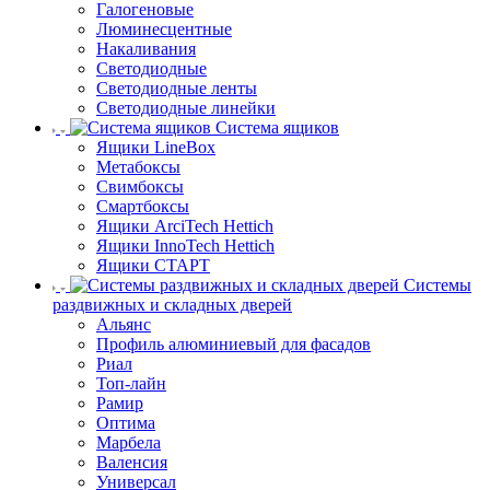
Галогеновые
Люминесцентные
Накаливания
Светодиодные
Светодиодные ленты
Светодиодные линейки
Система ящиков
Ящики LineBox
Метабоксы
Свимбоксы
Смартбоксы
Ящики ArciTech Hettich
Ящики InnoTech Hettich
Ящики СТАРТ
Системы
раздвижных и складных дверей
Альянс
Профиль алюминиевый для фасадов
Риал
Топ-лайн
Рамир
Оптима
Марбела
Валенсия
Универсал