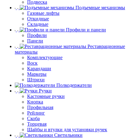
Подвеска
Подъемные механизмы
Газовые лифты
Откидные
Складные
Профили и панели
Профили
Панели
Реставрационные
материалы
Комплектующие
Воск
Карандаши
Маркеры
Штрихи
Полкодержатели
Ручки
Кастомные ручки
Кнопка
Профильная
Рейлинг
Скоба
Торцевая
Шайбы и втулки для установки ручек
Светильники