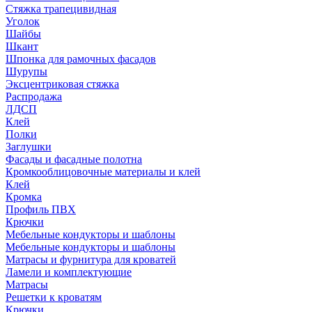
Стяжка трапецивидная
Уголок
Шайбы
Шкант
Шпонка для рамочных фасадов
Шурупы
Эксцентриковая стяжка
Распродажа
ЛДСП
Клей
Полки
Заглушки
Фасады и фасадные полотна
Кромкооблицовочные материалы и клей
Клей
Кромка
Профиль ПВХ
Крючки
Мебельные кондукторы и шаблоны
Мебельные кондукторы и шаблоны
Матрасы и фурнитура для кроватей
Ламели и комплектующие
Матрасы
Решетки к кроватям
Крючки