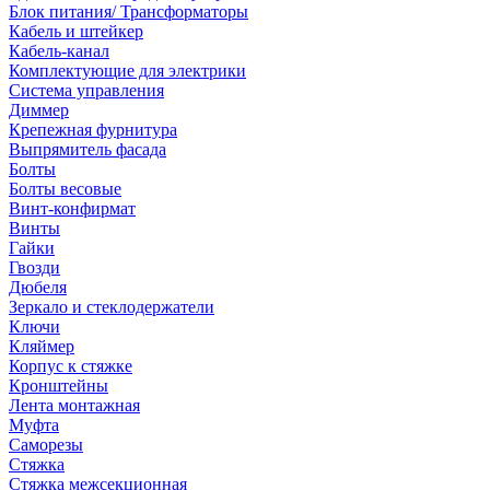
Блок питания/ Трансформаторы
Кабель и штейкер
Кабель-канал
Комплектующие для электрики
Система управления
Диммер
Крепежная фурнитура
Выпрямитель фасада
Болты
Болты весовые
Винт-конфирмат
Винты
Гайки
Гвозди
Дюбеля
Зеркало и стеклодержатели
Ключи
Кляймер
Корпус к стяжке
Кронштейны
Лента монтажная
Муфта
Саморезы
Стяжка
Стяжка межсекционная