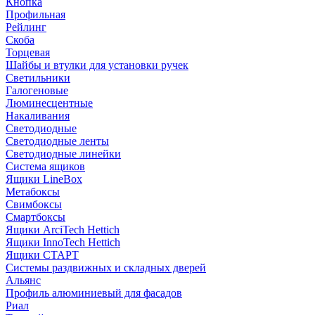
Кнопка
Профильная
Рейлинг
Скоба
Торцевая
Шайбы и втулки для установки ручек
Светильники
Галогеновые
Люминесцентные
Накаливания
Светодиодные
Светодиодные ленты
Светодиодные линейки
Система ящиков
Ящики LineBox
Метабоксы
Свимбоксы
Смартбоксы
Ящики ArciTech Hettich
Ящики InnoTech Hettich
Ящики СТАРТ
Системы раздвижных и складных дверей
Альянс
Профиль алюминиевый для фасадов
Риал