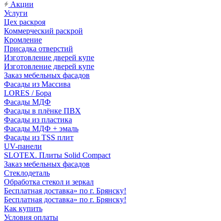
Акции
Услуги
Цех раскроя
Коммерческий раскрой
Кромление
Присадка отверстий
Изготовление дверей купе
Изготовление дверей купе
Заказ мебельных фасадов
Фасады из Массива
LORES / Бора
Фасады МДФ
Фасады в плёнке ПВХ
Фасады из пластика
Фасады МДФ + эмаль
Фасады из TSS плит
UV-панели
SLOTEX. Плиты Solid Compact
Заказ мебельных фасадов
Стеклодеталь
Обработка стекол и зеркал
Бесплатная доставка» по г. Брянску!
Бесплатная доставка» по г. Брянску!
Как купить
Условия оплаты