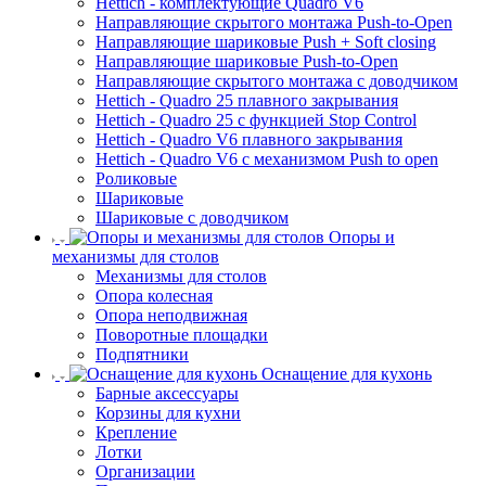
Hettich - комплектующие Quadro V6
Направляющие скрытого монтажа Push-to-Open
Направляющие шариковые Push + Soft closing
Направляющие шариковые Push-to-Open
Направляющие скрытого монтажа с доводчиком
Hettich - Quadro 25 плавного закрывания
Hettich - Quadro 25 с функцией Stop Control
Hettich - Quadro V6 плавного закрывания
Hettich - Quadro V6 с механизмом Push to open
Роликовые
Шариковые
Шариковые с доводчиком
Опоры и
механизмы для столов
Механизмы для столов
Опора колесная
Опора неподвижная
Поворотные площадки
Подпятники
Оснащение для кухонь
Барные аксессуары
Корзины для кухни
Крепление
Лотки
Организации